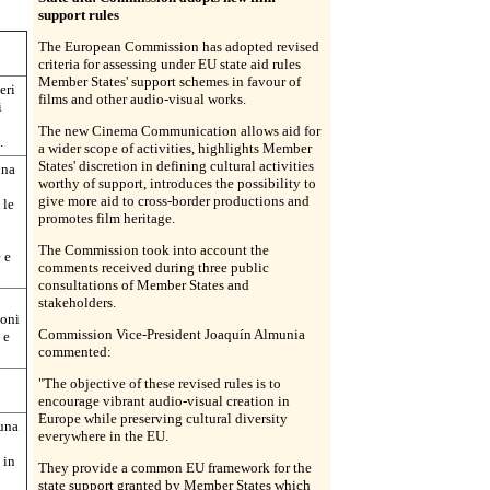
support rules
The European Commission has adopted revised
criteria for assessing under EU state aid rules
Member States' support schemes in favour of
eri
films and other audio-visual works.
i
The new Cinema Communication allows aid for
.
a wider scope of activities, highlights Member
States' discretion in defining cultural activities
una
worthy of support, introduces the possibility to
give more aid to cross-border productions and
 le
promotes film heritage.
The Commission took into account the
 e
comments received during three public
consultations of Member States and
stakeholders.
ioni
Commission Vice-President Joaquín Almunia
 e
commented:
"The objective of these revised rules is to
encourage vibrant audio-visual creation in
Europe while preserving cultural diversity
 una
everywhere in the EU.
 in
They provide a common EU framework for the
state support granted by Member States which