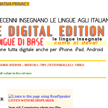
ATIVA PRIVACY
SORSE SFIZIOSE
|
ARTICOLI
|
TIPS
|
TESTI PARALLELI
|
VIDEO
di valute in lire ed euro
ER
LISTEN WITH READSPEAKER
State aid: Commission adopts new film