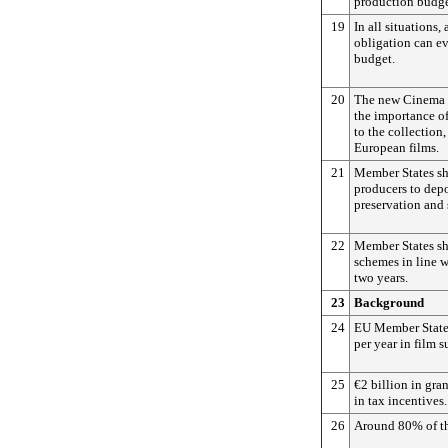
production budge
19
In all situations,
obligation can e
budget.
20
The new Cinema 
the importance of
to the collection,
European films.
21
Member States sh
producers to depo
preservation and
22
Member States sh
schemes in line 
two years.
23
Background
24
EU Member States
per year in film s
25
€2 billion in gran
in tax incentives.
26
Around 80% of thi