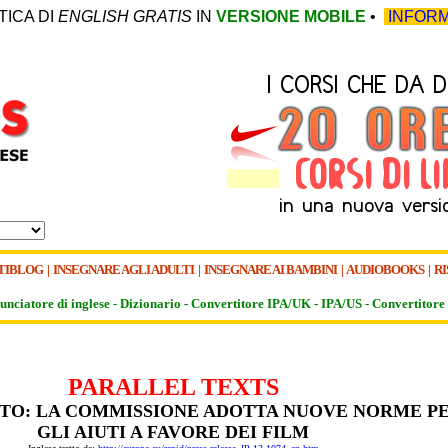
TICA DI
ENGLISH GRATIS
IN
VERSIONE MOBILE
•
INFORM
TIBLOG
|
INSEGNARE AGLI ADULTI
|
INSEGNARE AI BAMBINI
|
AUDIOBOOKS
|
RI
unciatore di inglese -
Dizionario -
Convertitore IPA/UK
-
IPA/US
-
Convertitore 
PARALLEL TEXTS
TATO: LA COMMISSIONE ADOTTA NUOVE NORME P
GLI AIUTI A FAVORE DEI FILM