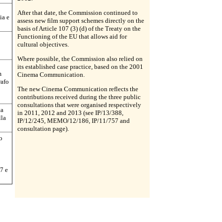
After that date, the Commission continued to
ia e
assess new film support schemes directly on the
basis of Article 107 (3) (d) of the Treaty on the
Functioning of the EU that allows aid for
cultural objectives.
Where possible, the Commission also relied on
its established case practice, based on the 2001
m
Cinema Communication.
rafo
The new Cinema Communication reflects the
contributions received during the three public
consultations that were organised respectively
ta
in 2011, 2012 and 2013 (see IP/13/388,
lla
IP/12/245, MEMO/12/186, IP/11/757 and
consultation page).
o
7 e