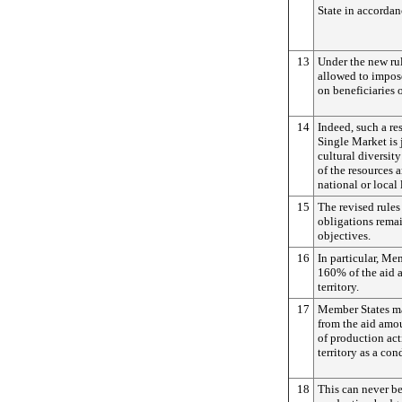
State in accordan
13
Under the new rul
allowed to impose
on beneficiaries 
14
Indeed, such a res
Single Market is 
cultural diversit
of the resources 
national or local 
15
The revised rules 
obligations remai
objectives.
16
In particular, Me
160% of the aid a
territory.
17
Member States ma
from the aid amo
of production acti
territory as a con
18
This can never b