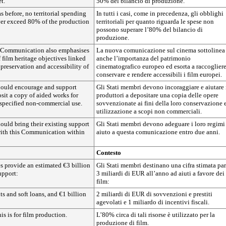
t.
50% del bilancio di produzione.
 as before, no territorial spending
In tutti i casi, come in precedenza, gli obblighi
ver exceed 80% of the production
territoriali per quanto riguarda le spese non
possono superare l’80% del bilancio di
produzione.
Communication also emphasises
La nuova comunicazione sul cinema sottolinea
 film heritage objectives linked
anche l’importanza del patrimonio
 preservation and accessibility of
cinematografico europeo ed esorta a raccogliere
conservare e rendere accessibili i film europei.
ould encourage and support
Gli Stati membri devono incoraggiare e aiutare 
sit a copy of aided works for
produttori a depositare una copia delle opere
 specified non-commercial use.
sovvenzionate ai fini della loro conservazione 
utilizzazione a scopi non commerciali.
ould bring their existing support
Gli Stati membri devono adeguare i loro regimi
with this Communication within
aiuto a questa comunicazione entro due anni.
Contesto
 provide an estimated €3 billion
Gli Stati membri destinano una cifra stimata par
upport:
3 miliardi di EUR all’anno ad aiuti a favore dei
film:
ts and soft loans, and €1 billion
2 miliardi di EUR di sovvenzioni e prestiti
agevolati e 1 miliardo di incentivi fiscali.
s is for film production.
L’80% circa di tali risorse è utilizzato per la
produzione di film.