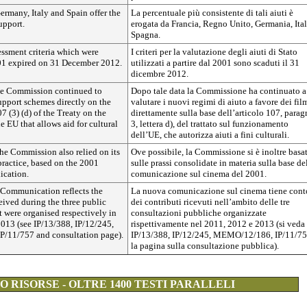
ermany, Italy and Spain offer the
La percentuale più consistente di tali aiuti è
upport.
erogata da Francia, Regno Unito, Germania, Ital
Spagna.
essment criteria which were
I criteri per la valutazione degli aiuti di Stato
01 expired on 31 December 2012.
utilizzati a partire dal 2001 sono scaduti il 31
dicembre 2012.
the Commission continued to
Dopo tale data la Commissione ha continuato a
upport schemes directly on the
valutare i nuovi regimi di aiuto a favore dei fil
07 (3) (d) of the Treaty on the
direttamente sulla base dell’articolo 107, parag
e EU that allows aid for cultural
3, lettera d), del trattato sul funzionamento
dell’UE, che autorizza aiuti a fini culturali.
he Commission also relied on its
Ove possibile, la Commissione si è inoltre basa
practice, based on the 2001
sulle prassi consolidate in materia sulla base de
cation.
comunicazione sul cinema del 2001.
Communication reflects the
La nuova comunicazione sul cinema tiene cont
eived during the three public
dei contributi ricevuti nell’ambito delle tre
t were organised respectively in
consultazioni pubbliche organizzate
013 (see IP/13/388, IP/12/245,
rispettivamente nel 2011, 2012 e 2013 (si veda
/11/757 and consultation page).
IP/13/388, IP/12/245, MEMO/12/186, IP/11/75
la pagina sulla consultazione pubblica).
 RISORSE - OLTRE 1400 TESTI PARALLELI