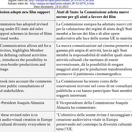
Inglese tratto da:
http://europa.eu/rapid/press-release_IP-13-1074_en.htm
Italiano tratto da:
http://europa.eu/rapid/press-release_IP-13-1074_it.htm
Data documento: 14-11-2013
ssion adopts new film support
Aiuti di Stato: la Commissione adotta nuove
norme per gli aiuti a favore dei film
mmission has adopted revised
La Commissione europea ha adottato nuovi crit
sing under EU state aid rules
per la valutazione dei regimi di aiuto degli Stat
pport schemes in favour of films
membri a favore dei film e di altre opere
isual works.
audiovisive alle luce delle norme UE in materia
Communication allows aid for a
La nuova comunicazione sul cinema permette 
tivities, highlights Member
gamma più ampia di attività, lascia agli Stati
 in defining cultural activities
membri la responsabilità di stabilire quali siano
, introduces the possibility to
attività culturali che meritano di essere
cross-border productions and
sovvenzionate, dà la possibilità di erogare
itage.
maggiori aiuti per le produzioni transfrontaliere
promuove il patrimonio cinematografico.
took into account the comments
La Commissione ha tenuto conto delle
hree public consultations of
osservazioni ricevute nel corso di tre consultaz
d stakeholders.
pubbliche a cui hanno partecipato Stati membri
soggetti interessati.
-President Joaquín Almunia
Il Vicepresidente della Commissione Joaquín
Almunia ha commentato:
these revised rules is to
“L’obiettivo delle norme riviste è incoraggiare
t audio-visual creation in Europe
creazione audiovisiva vitale in Europa
cultural diversity everywhere in
preservando nel contempo la diversità culturale
tutta l’UE.