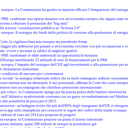
ti europea: La Commissione ha gestito in maniera efficace l’integrazione del sosteg
le PMI: combinare una ripresa duratura con un'economia europea che sappia usare in 
verni a sfruttare il potenziale dei "big data"
della scienza: consultazione pubblica su "Scienza 2.0"
i europea: Il sostegno dei fondi della politica di coesione alla produzione di energi
 Corte, la vigilanza bancaria europea sta prendendo forma
iclaggio più ambiziosi per passare a un'economia circolare con più occupazione e cr
le: vivere e lavorare in edifici di migliore qualità
e PMI: trasformare le sfide ambientali in opportunità di business
ell'Europa mobilitando 25 miliardi di euro di finanziamenti per le PMI
 europea, l’impatto del sostegno dell’UE agli investimenti e alla promozione per ac
n è chiaramente dimostrato
e condizioni di mercato per i consumatori
e sociale: la rassegna trimestrale indica che in molti rimangono indietro nonostant
azione esterna non sta sfruttando il suo potenziale, afferma la Corte dei conti europe
i minori non accompagnati che chiedono protezione internazionale
e più veloci: la Commissione spinge per far piazza pulita delle barriere elettroniche
tici nell’Atlantico nordorientale contrasta con un grave sovrasfruttamento nel Medit
e alle possibilità di pesca per il 2015
un'azione: un'indagine rivela che più dell'80% degli insegnanti dell'UE si ritengon
nuova app sullo smartphone per conoscere le regole del codice della strada ovunque
 milioni di euro nel 2014 per proposte di progetti
esa europea: la Commissione propone un piano d’azione industriale
azione malattia: quasi 200 milioni di europei la possiedono già