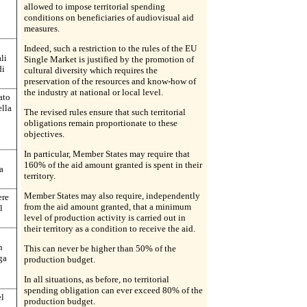
allowed to impose territorial spending
conditions on beneficiaries of audiovisual aid
measures.
Indeed, such a restriction to the rules of the EU
li
Single Market is justified by the promotion of
di
cultural diversity which requires the
preservation of the resources and know-how of
the industry at national or local level.
ato
ella
The revised rules ensure that such territorial
obligations remain proportionate to these
objectives.
In particular, Member States may require that
160% of the aid amount granted is spent in their
a
territory.
Member States may also require, independently
ere
from the aid amount granted, that a minimum
l
level of production activity is carried out in
their territory as a condition to receive the aid.
n
This can never be higher than 50% of the
ga
production budget.
In all situations, as before, no territorial
spending obligation can ever exceed 80% of the
el
production budget.