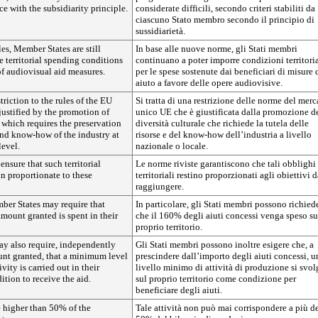
ce with the subsidiarity principle.
considerate difficili, secondo criteri stabiliti da
ciascuno Stato membro secondo il principio di
sussidiarietà.
es, Member States are still
In base alle nuove norme, gli Stati membri
 territorial spending conditions
continuano a poter imporre condizioni territoria
of audiovisual aid measures.
per le spese sostenute dai beneficiari di misure 
aiuto a favore delle opere audiovisive.
triction to the rules of the EU
Si tratta di una restrizione delle norme del merc
justified by the promotion of
unico UE che è giustificata dalla promozione d
y which requires the preservation
diversità culturale che richiede la tutela delle
and know-how of the industry at
risorse e del know-how dell’industria a livello
level.
nazionale o locale.
ensure that such territorial
Le norme riviste garantiscono che tali obblighi
n proportionate to these
territoriali restino proporzionati agli obiettivi d
raggiungere.
mber States may require that
In particolare, gli Stati membri possono richied
mount granted is spent in their
che il 160% degli aiuti concessi venga speso su
proprio territorio.
y also require, independently
Gli Stati membri possono inoltre esigere che, a
unt granted, that a minimum level
prescindere dall’importo degli aiuti concessi, u
vity is carried out in their
livello minimo di attività di produzione si svol
dition to receive the aid.
sul proprio territorio come condizione per
beneficiare degli aiuti.
e higher than 50% of the
Tale attività non può mai corrispondere a più d