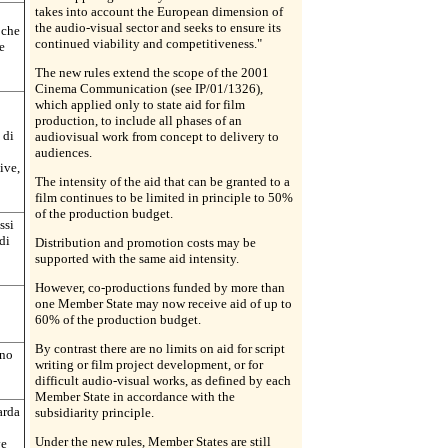
takes into account the European dimension of
the audio-visual sector and seeks to ensure its
 che
continued viability and competitiveness."
e
The new rules extend the scope of the 2001
Cinema Communication (see IP/01/1326),
which applied only to state aid for film
production, to include all phases of an
 di
audiovisual work from concept to delivery to
audiences.
ive,
The intensity of the aid that can be granted to a
film continues to be limited in principle to 50%
of the production budget.
ssi
di
Distribution and promotion costs may be
supported with the same aid intensity.
However, co-productions funded by more than
one Member State may now receive aid of up to
60% of the production budget.
By contrast there are no limits on aid for script
uno
writing or film project development, or for
difficult audio-visual works, as defined by each
Member State in accordance with the
arda
subsidiarity principle.
Under the new rules, Member States are still
ve