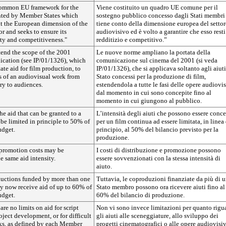
common EU framework for the
Viene costituito un quadro UE comune per il
anted by Member States which
sostegno pubblico concesso dagli Stati membri
nt the European dimension of the
tiene conto della dimensione europea del settor
or and seeks to ensure its
audiovisivo ed è volto a garantire che esso resti
ity and competitiveness."
redditizio e competitivo.”
tend the scope of the 2001
Le nuove norme ampliano la portata della
ation (see IP/01/1326), which
comunicazione sul cinema del 2001 (si veda
ate aid for film production, to
IP/01/1326), che si applicava soltanto agli aiuti
s of an audiovisual work from
Stato concessi per la produzione di film,
ry to audiences.
estendendola a tutte le fasi delle opere audiovis
dal momento in cui sono concepite fino al
momento in cui giungono al pubblico.
he aid that can be granted to a
L’intensità degli aiuti che possono essere conce
 be limited in principle to 50% of
per un film continua ad essere limitata, in linea 
udget.
principio, al 50% del bilancio previsto per la
produzione.
 promotion costs may be
I costi di distribuzione e promozione possono
e same aid intensity.
essere sovvenzionati con la stessa intensità di
aiuto.
uctions funded by more than one
Tuttavia, le coproduzioni finanziate da più di 
 now receive aid of up to 60% of
Stato membro possono ora ricevere aiuti fino al
udget.
60% del bilancio di produzione.
are no limits on aid for script
Non vi sono invece limitazioni per quanto rigu
oject development, or for difficult
gli aiuti alle sceneggiature, allo sviluppo dei
ks, as defined by each Member
progetti cinematografici o alle opere audiovisi