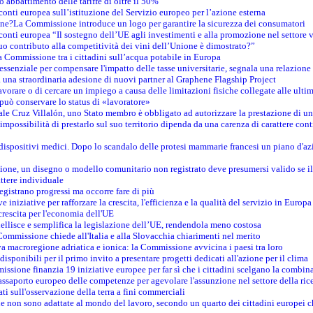
o abbattimento delle tariffe di oltre il 50%
conti europea sull’istituzione del Servizio europeo per l’azione esterna
ine?La Commissione introduce un logo per garantire la sicurezza dei consumatori
conti europea “Il sostegno dell’UE agli investimenti e alla promozione nel settore v
uo contributo alla competitività dei vini dell’Unione è dimostrato?”
 Commissione tra i cittadini sull’acqua potabile in Europa
è essenziale per compensare l'impatto delle tasse universitarie, segnala una relazione
na straordinaria adesione di nuovi partner al Graphene Flagship Project
vorare o di cercare un impiego a causa delle limitazioni fisiche collegate alle ultim
può conservare lo status di «lavoratore»
le Cruz Villalón, uno Stato membro è obbligato ad autorizzare la prestazione di un
mpossibilità di prestarlo sul suo territorio dipenda da una carenza di carattere cont
i dispositivi medici. Dopo lo scandalo delle protesi mammarie francesi un piano d'azi
zione, un disegno o modello comunitario non registrato deve presumersi valido se il 
ttere individuale
registrano progressi ma occorre fare di più
e iniziative per rafforzare la crescita, l'efficienza e la qualità del servizio in Europa
crescita per l'economia dell'UE
llisce e semplifica la legislazione dell’UE, rendendola meno costosa
Commissione chiede all'Italia e alla Slovacchia chiarimenti nel merito
va macroregione adriatica e ionica: la Commissione avvicina i paesi tra loro
isponibili per il primo invito a presentare progetti dedicati all'azione per il clima
ssione finanzia 19 iniziative europee per far sì che i cittadini scelgano la combin
saporto europeo delle competenze per agevolare l'assunzione nel settore della rice
dati sull'osservazione della terra a fini commerciali
one non sono adattate al mondo del lavoro, secondo un quarto dei cittadini europei 