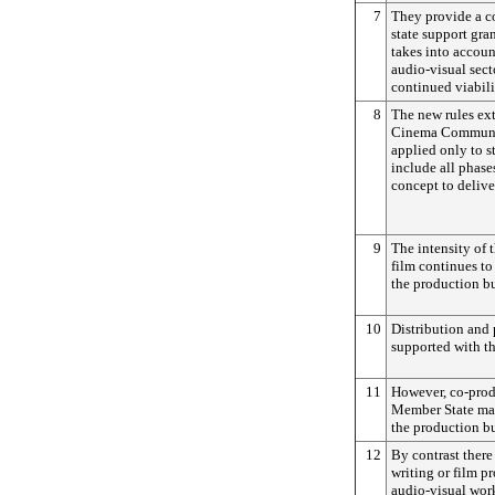
7
They provide a 
state support gr
takes into accou
audio-visual sect
continued viabil
8
The new rules ex
Cinema Communic
applied only to st
include all phase
concept to delive
9
The intensity of t
film continues to
the production b
10
Distribution and
supported with th
11
However, co-prod
Member State may
the production b
12
By contrast there 
writing or film pr
audio-visual wor