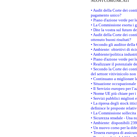
NUOVI COMUNICATI
• Audit della Corte dei con
pagamento unico?
• Piano d'azione verde per 
• La Commissione esorta i go
• Dite la vostra sul futuro 
• Audit della Corte dei cont
ottenuto buoni risultati?
• Secondo gli auditor della
• Ambiente: obiettivi di ric
• Ambiente/politica industria
• Piano d'azione verde per l
• Realizzare il potenziale d
• Secondo la Corte dei conti
del settore vitivinicolo no
• Continuano a migliorare l
• Situazione occupazionale 
• Il Servizio europeo per l’
• Norme UE più chiare per 
• Servizi pubblici migliori 
• La ripresa degli stock it
definisce le proposte relativ
• La Commissione sollecita 
• Sicurezza stradale - Una 
• Ambiente: disponibili 239
• Un nuovo corso per la dif
• Tessera europea di assicur