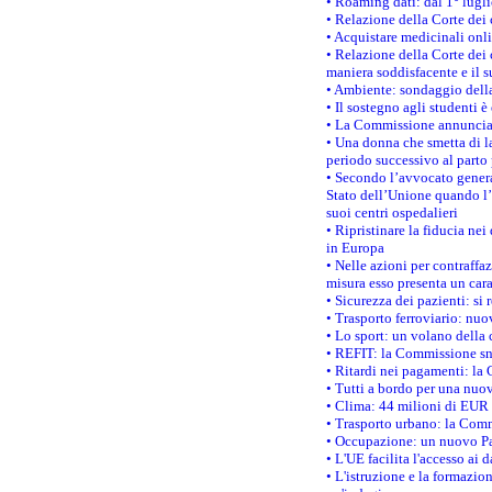
• Roaming dati: dal 1° lugli
• Relazione della Corte dei 
• Acquistare medicinali onl
• Relazione della Corte dei 
maniera soddisfacente e il s
• Ambiente: sondaggio della
• Il sostegno agli studenti 
• La Commissione annuncia u
• Una donna che smetta di la
periodo successivo al parto 
• Secondo l’avvocato genera
Stato dell’Unione quando l’i
suoi centri ospedalieri
• Ripristinare la fiducia ne
in Europa
• Nelle azioni per contraffa
misura esso presenta un cara
• Sicurezza dei pazienti: si 
• Trasporto ferroviario: nuov
• Lo sport: un volano della 
• REFIT: la Commissione sne
• Ritardi nei pagamenti: la 
• Tutti a bordo per una nuo
• Clima: 44 milioni di EUR d
• Trasporto urbano: la Commi
• Occupazione: un nuovo Pas
• L'UE facilita l'accesso ai 
• L'istruzione e la formazi