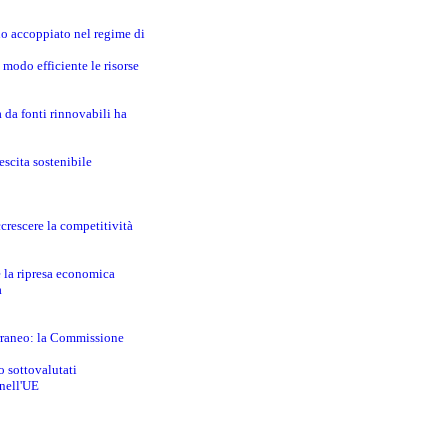
no accoppiato nel regime di
modo efficiente le risorse
a da fonti rinnovabili ha
escita sostenibile
crescere la competitività
e la ripresa economica
a
erraneo: la Commissione
o sottovalutati
 nell'UE