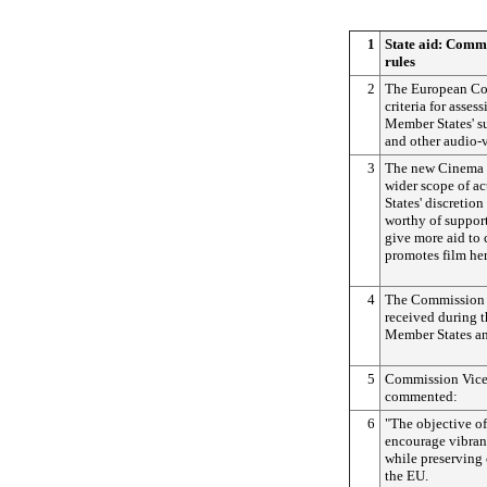
1
State aid: Commi
rules
2
The European Co
criteria for asses
Member States' su
and other audio-v
3
The new Cinema 
wider scope of ac
States' discretion
worthy of support
give more aid to 
promotes film her
4
The Commission 
received during t
Member States an
5
Commission Vice
commented:
6
"The objective of 
encourage vibran
while preserving 
the EU.