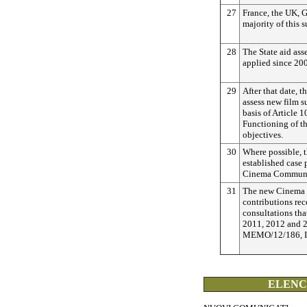
27
France, the UK, G
majority of this s
28
The State aid ass
applied since 20
29
After that date, 
assess new film s
basis of Article 1
Functioning of th
objectives.
30
Where possible, t
established case 
Cinema Communi
31
The new Cinema 
contributions rec
consultations tha
2011, 2012 and 2
MEMO/12/186, IP
ELENCO