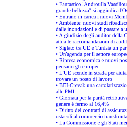
• Fantastico! Androulla Vassilio
grande bellezza" si aggiudica l'O
• Entrano in carica i nuovi Memb
• Ambiente: nuovi studi ribadisco
dalle inondazioni e di passare a u
• A giudizio degli auditor della
attua le raccomandazioni di aud
• Siglato tra UE e Tunisia un part
• Un'agenda per il settore europe
• Ripresa economica e nuovi post
pensano gli europei
• L’UE scende in strada per aiutar
trovare un posto di lavoro
• BEI-Creval: una cartolarizzazio
alle PMI
• Giornata per la parità retributiv
genere è fermo al 16,4%
• Diritto dei contratti di assicura
ostacoli al commercio transfronta
• La Commissione e gli Stati mem