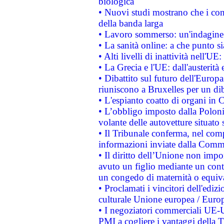
biologica
• Nuovi studi mostrano che i cons
della banda larga
• Lavoro sommerso: un'indagine 
• La sanità online: a che punto 
• Alti livelli di inattività nell'
• La Grecia e l'UE: dall'austerità
• Dibattito sul futuro dell'Europa:
riuniscono a Bruxelles per un di
• L'espianto coatto di organi in 
• L’obbligo imposto dalla Polonia 
volante delle autovetture situato s
• Il Tribunale conferma, nel compl
informazioni inviate dalla Commi
• Il diritto dell’Unione non imp
avuto un figlio mediante un contr
un congedo di maternità o equiv
• Proclamati i vincitori dell'edi
culturale Unione europea / Euro
• I negoziatori commerciali UE-U
PMI a cogliere i vantaggi della 