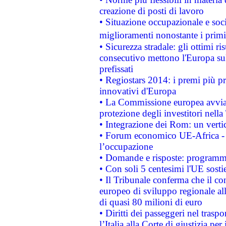
creazione di posti di lavoro
• Situazione occupazionale e socia
miglioramenti nonostante i primi 
• Sicurezza stradale: gli ottimi ri
consecutivo mettono l'Europa sull
prefissati
• Regiostars 2014: i premi più pre
innovativi d'Europa
• La Commissione europea avvia 
protezione degli investitori nell
• Integrazione dei Rom: un verti
• Forum economico UE-Africa - in
l’occupazione
• Domande e risposte: programma
• Con soli 5 centesimi l'UE sosti
• Il Tribunale conferma che il co
europeo di sviluppo regionale all
di quasi 80 milioni di euro
• Diritti dei passeggeri nel trasp
l’Italia alla Corte di giustizia 