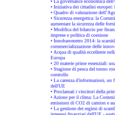
• La governance economica dell'
• Iniziativa dei cittadini europe
• Quadro di valutazione dell’Ag
• Sicurezza energetica: la Commis
aumentare la sicurezza delle forni
• Modifica del bilancio per finanz
imprese e politica di coesione
• Innobarometro 2014: la scarsità 
commercializzazione delle innov
• Acqua di qualità eccellente nel
Europa
• 20 materie prime essenziali: una
• Stagione di pesca del tonno ros
controllo
• La carenza d'informazioni, un fr
dell'UE
• Proclamati i vincitori della p
• Azione per il clima: La Commiss
emissioni di CO2 di camion e a
• La gestione dei regimi di scamb
interessi finanziari dell'UE - sos