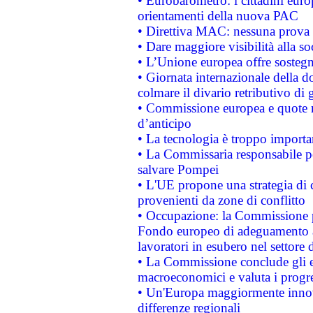
• Eurobarometro: i cittadini euro
orientamenti della nuova PAC
• Direttiva MAC: nessuna prova a
• Dare maggiore visibilità alla so
• L’Unione europea offre sostegn
• Giornata internazionale della 
colmare il divario retributivo di 
• Commissione europea e quote ro
d’anticipo
• La tecnologia è troppo importan
• La Commissaria responsabile per
salvare Pompei
• L'UE propone una strategia di 
provenienti da zone di conflitto
• Occupazione: la Commissione pr
Fondo europeo di adeguamento al
lavoratori in esubero nel settore d
• La Commissione conclude gli es
macroeconomici e valuta i progre
• Un'Europa maggiormente innova
differenze regionali