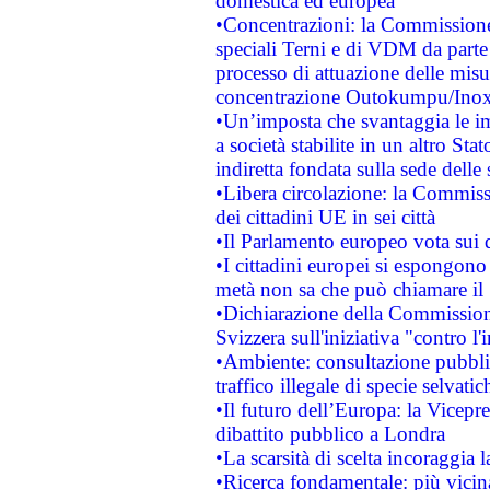
domestica ed europea
•Concentrazioni: la Commissione 
speciali Terni e di VDM da part
processo di attuazione delle misur
concentrazione Outokumpu/In
•Un’imposta che svantaggia le im
a società stabilite in un altro S
indiretta fondata sulla sede delle 
•Libera circolazione: la Commiss
dei cittadini UE in sei città
•Il Parlamento europeo vota sui di
•I cittadini europei si espongono
metà non sa che può chiamare i
•Dichiarazione della Commission
Svizzera sull'iniziativa "contro 
•Ambiente: consultazione pubblic
traffico illegale di specie selvatic
•Il futuro dell’Europa: la Vicep
dibattito pubblico a Londra
•La scarsità di scelta incoraggia l
•Ricerca fondamentale: più vicin