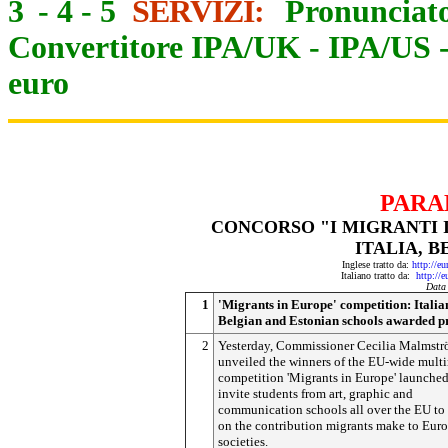
3
-
4
-
5
SERVIZI:
Pronunciato
Convertitore IPA/UK
-
IPA/US
euro
PARA
CONCORSO "I MIGRANTI I
ITALIA, 
Inglese tratto da:
http://e
Italiano tratto da:
http://
Data
1
'Migrants in Europe' competition: Italia
Belgian and Estonian schools awarded p
2
Yesterday, Commissioner Cecilia Malmst
unveiled the winners of the EU-wide mult
competition 'Migrants in Europe' launched
invite students from art, graphic and
communication schools all over the EU to 
on the contribution migrants make to Eur
societies.