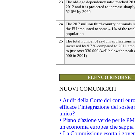
23
The old-age dependency ratio reached 26
2012 and it is projected to increase sharpl
52.6% by 2060.
24
The 20.7 million third-country nationals l
the EU amounted to some 4.1% of the tota
population.
25
The total number of asylum applications 
increased by 9.7 % compared to 2011 amo
to just over 330 000 (well below the peak 
000 in 2001).
ELENCO RISORSE -
NUOVI COMUNICATI
• Audit della Corte dei conti eu
efficace l’integrazione del sost
unico?
• Piano d'azione verde per le PM
un'economia europea che sappia u
• La Commissione esorta i governi