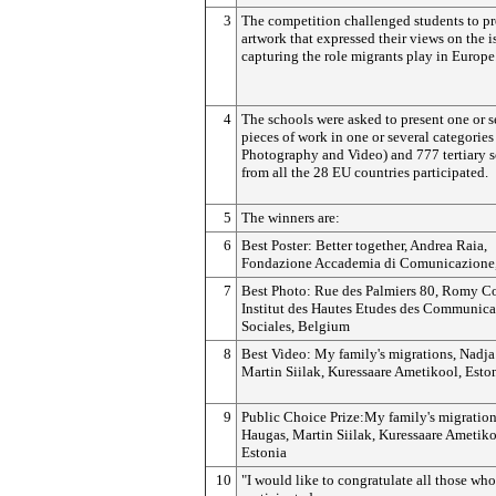
3
The competition challenged students to p
artwork that expressed their views on the i
capturing the role migrants play in Europe
4
The schools were asked to present one or s
pieces of work in one or several categories 
Photography and Video) and 777 tertiary 
from all the 28 EU countries participated.
5
The winners are:
6
Best Poster: Better together, Andrea Raia,
Fondazione Accademia di Comunicazione,
7
Best Photo: Rue des Palmiers 80, Romy Co
Institut des Hautes Etudes des Communica
Sociales, Belgium
8
Best Video: My family's migrations, Nadj
Martin Siilak, Kuressaare Ametikool, Esto
9
Public Choice Prize:My family's migration
Haugas, Martin Siilak, Kuressaare Ametiko
Estonia
10
"I would like to congratulate all those who