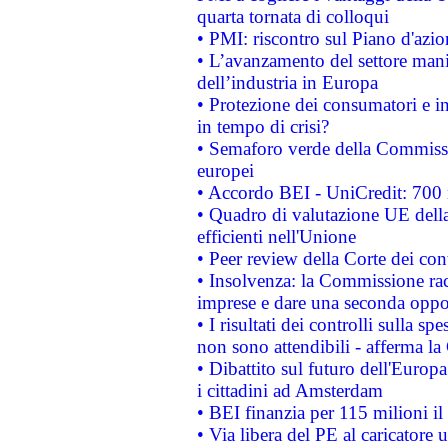
quarta tornata di colloqui
• PMI: riscontro sul Piano d'azi
• L’avanzamento del settore manifa
dell’industria in Europa
• Protezione dei consumatori e in
in tempo di crisi?
• Semaforo verde della Commission
europei
• Accordo BEI - UniCredit: 700 m
• Quadro di valutazione UE della 
efficienti nell'Unione
• Peer review della Corte dei cont
• Insolvenza: la Commissione ra
imprese e dare una seconda oppor
• I risultati dei controlli sulla s
non sono attendibili - afferma la
• Dibattito sul futuro dell'Europ
i cittadini ad Amsterdam
• BEI finanzia per 115 milioni i
• Via libera del PE al caricatore u