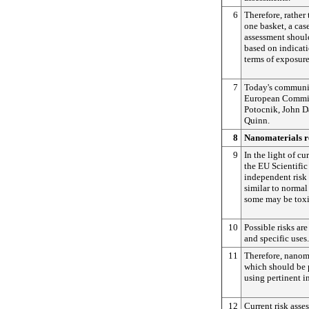
6
Therefore, rather
one basket, a cas
assessment should
based on indicatio
terms of exposure
7
Today's communic
European Commiss
Potocnik, John D
Quinn.
8
Nanomaterials r
9
In the light of c
the EU Scientifi
independent risk 
similar to normal
some may be toxi
10
Possible risks are
and specific uses.
11
Therefore, nanoma
which should be 
using pertinent i
12
Current risk asse