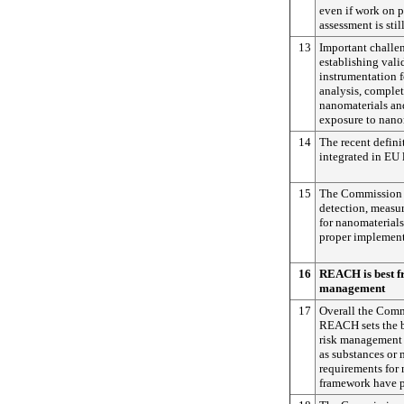
even if work on pa
assessment is stil
13
Important challen
establishing val
instrumentation f
analysis, complet
nanomaterials an
exposure to nano
14
The recent defini
integrated in EU 
15
The Commission i
detection, measu
for nanomaterials
proper implementa
16
REACH is best f
management
17
Overall the Comm
REACH sets the b
risk management 
as substances or 
requirements for 
framework have p