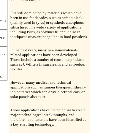
It is still dominated by materials which have
been in use for decades, such as carbon black
o il
(mainly used in tyres) or synthetic amorphous
silica (used in a wide variety of applications
including tyres, as polymer filler but also in
toothpaste or as anticoagulant in food powders).
i e
In the past years, many new nanomaterial-
: in
related applications have been developed.
Those include a number of consumer products
such as UV-filters in sun creams and anti-odour
textiles.
o.
However, many medical and technical
applications such as tumour therapies, lithium-
ion batteries which can drive electrical cars, or
solar panels also exist.
Those applications have the potential to create
major technological breakthroughs, and
therefore nanomaterials have been identified as
a key enabling technology.