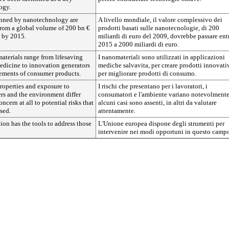
ogy.
inned by nanotechnology are
A livello mondiale, il valore complessivo dei
from a global volume of 200 bn €
prodotti basati sulle nanotecnologie, di 200
€ by 2015.
miliardi di euro del 2009, dovrebbe passare entr
2015 a 2000 miliardi di euro.
aterials range from lifesaving
I nanomateriali sono utilizzati in applicazioni
edicine to innovation generators
mediche salvavita, per creare prodotti innovativ
ements of consumer products.
per migliorare prodotti di consumo.
roperties and exposure to
I rischi che presentano per i lavoratori, i
rs and the environment differ
consumatori e l'ambiente variano notevolmente
ncern at all to potential risks that
alcuni casi sono assenti, in altri da valutare
sed.
attentamente.
on has the tools to address those
L'Unione europea dispone degli strumenti per
intervenire nei modi opportuni in questo camp