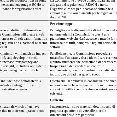
envisages modifications in some
La Commissione prevede di modificare alcuni
nexes and encourages ECHA to
allegati del regolamento REACH e invita
uidance for registrations after
l'Agenzia europea per le sostanze chimiche a
elaborare nuovi orientamenti per le registrazion
dopo il 2013.
Prossime tappe
ve availability of information on
Per migliorare la disponibilità di informazioni 
he Commission will create a web
nanomateriali, la Commissione creerà una
erences to all relevant information
piattaforma web che darà accesso a tutte le font
 registries on a national or sector
informazioni utili, compresi i registri nazionali
exist.
settoriali.
Commission will launch an impact
Parallelamente, la Commissione procederà a
entify and develop the most
un'analisi d'impatto volta a identificare e a met
o increase transparency and
a punto strumenti che permettano di accrescere 
 oversight, including an in-depth
trasparenza e di esercitare un controllo
ata gathering needs for such
regolamentare, con un'approfondita analisi del
fabbisogno di dati per questo scopo.
l include those nanomaterials
Questa analisi prenderà in considerazione anch
outside existing notification,
nanomateriali che attualmente non rientrano ne
uthorisation schemes.
sistemi di notifica, registrazione o autorizzazio
esistenti.
Contesto
e materials which often have
I nanomateriali sono materiali dotati spesso di
s due to their small particle size.
proprietà specifiche dovute alle piccole
dimensioni delle loro particelle.