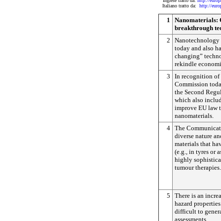
Inglese tratto da:
http://eur
Italiano tratto da:
http://eu
1
Nanomaterials: C
breakthrough te
2
Nanotechnology i
today and also ha
changing” techno
rekindle economi
3
In recognition of
Commission toda
the Second Regul
which also inclu
improve EU law to
nanomaterials.
4
The Communicati
diverse nature a
materials that ha
(e.g., in tyres or
highly sophistica
tumour therapies.
5
There is an incre
hazard properties
difficult to gener
assessments.