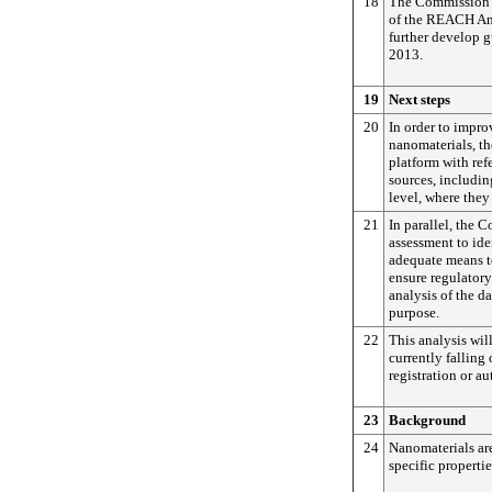
18
The Commission 
of the REACH An
further develop g
2013.
19
Next steps
20
In order to impro
nanomaterials, t
platform with ref
sources, including
level, where they 
21
In parallel, the 
assessment to id
adequate means t
ensure regulatory
analysis of the d
purpose.
22
This analysis wil
currently falling 
registration or a
23
Background
24
Nanomaterials ar
specific propertie