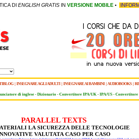
TICA DI
ENGLISH GRATIS
IN
VERSIONE MOBILE
•
INFORM
TIBLOG
|
INSEGNARE AGLI ADULTI
|
INSEGNARE AI BAMBINI
|
AUDIOBOOKS
|
RI
unciatore di inglese -
Dizionario -
Convertitore IPA/UK
-
IPA/US
-
Convertitore 
PARALLEL TEXTS
TERIALI LA SICUREZZA DELLE TECNOLOGIE
INNOVATIVE VALUTATA CASO PER CASO