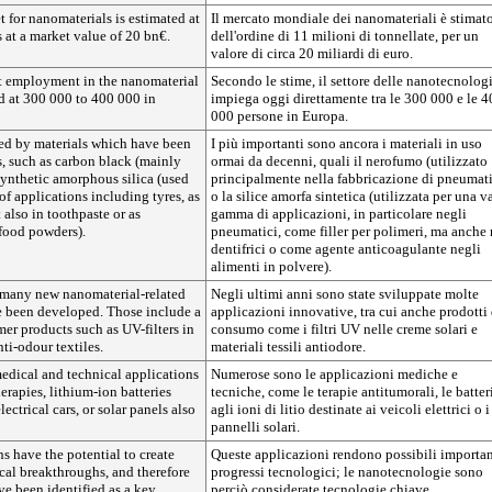
 for nanomaterials is estimated at
Il mercato mondiale dei nanomateriali è stimat
 at a market value of 20 bn€.
dell'ordine di 11 milioni di tonnellate, per un
valore di circa 20 miliardi di euro.
ct employment in the nanomaterial
Secondo le stime, il settore delle nanotecnolog
ed at 300 000 to 400 000 in
impiega oggi direttamente tra le 300 000 e le 
000 persone in Europa.
ated by materials which have been
I più importanti sono ancora i materiali in uso
s, such as carbon black (mainly
ormai da decenni, quali il nerofumo (utilizzato
 synthetic amorphous silica (used
principalmente nella fabbricazione di pneumati
of applications including tyres, as
o la silice amorfa sintetica (utilizzata per una v
 also in toothpaste or as
gamma di applicazioni, in particolare negli
 food powders).
pneumatici, come filler per polimeri, ma anche 
dentifrici o come agente anticoagulante negli
alimenti in polvere).
, many new nanomaterial-related
Negli ultimi anni sono state sviluppate molte
e been developed. Those include a
applicazioni innovative, tra cui anche prodotti 
er products such as UV-filters in
consumo come i filtri UV nelle creme solari e
ti-odour textiles.
materiali tessili antiodore.
dical and technical applications
Numerose sono le applicazioni mediche e
erapies, lithium-ion batteries
tecniche, come le terapie antitumorali, le batter
ectrical cars, or solar panels also
agli ioni di litio destinate ai veicoli elettrici o i
pannelli solari.
s have the potential to create
Queste applicazioni rendono possibili importan
cal breakthroughs, and therefore
progressi tecnologici; le nanotecnologie sono
e been identified as a key
perciò considerate tecnologie chiave.