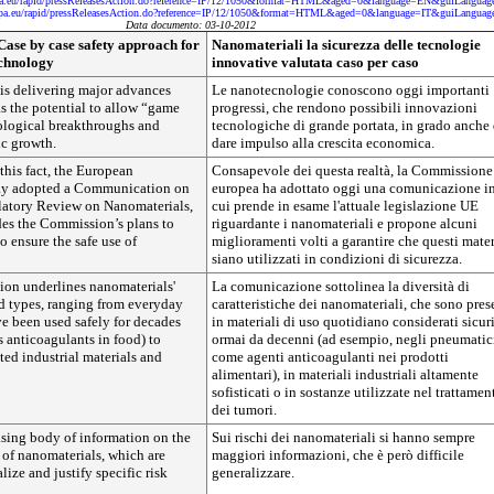
opa.eu/rapid/pressReleasesAction.do?reference=IP/12/1050&format=HTML&aged=0&language=EN&guiLanguag
ropa.eu/rapid/pressReleasesAction.do?reference=IP/12/1050&format=HTML&aged=0&language=IT&guiLanguag
Data documento: 03-10-2012
ase by case safety approach for
Nanomateriali la sicurezza delle tecnologie
chnology
innovative valutata caso per caso
s delivering major advances
Le nanotecnologie conoscono oggi importanti
s the potential to allow “game
progressi, che rendono possibili innovazioni
logical breakthroughs and
tecnologiche di grande portata, in grado anche 
c growth.
dare impulso alla crescita economica.
 this fact, the European
Consapevole dei questa realtà, la Commissione
y adopted a Communication on
europea ha adottato oggi una comunicazione i
atory Review on Nanomaterials,
cui prende in esame l'attuale legislazione UE
des the Commission’s plans to
riguardante i nanomateriali e propone alcuni
 ensure the safe use of
miglioramenti volti a garantire che questi mater
siano utilizzati in condizioni di sicurezza.
on underlines nanomaterials'
La comunicazione sottolinea la diversità di
nd types, ranging from everyday
caratteristiche dei nanomateriali, che sono pres
ve been used safely for decades
in materiali di uso quotidiano considerati sicur
 as anticoagulants in food) to
ormai da decenni (ad esempio, negli pneumatic
ted industrial materials and
come agenti anticoagulanti nei prodotti
alimentari), in materiali industriali altamente
sofisticati o in sostanze utilizzate nel trattamen
dei tumori.
asing body of information on the
Sui rischi dei nanomateriali si hanno sempre
 of nanomaterials, which are
maggiori informazioni, che è però difficile
alize and justify specific risk
generalizzare.