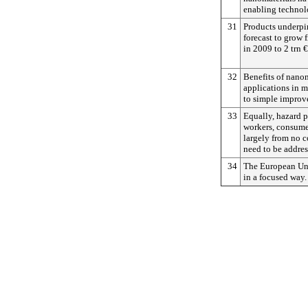
enabling technol
31
Products underp
forecast to grow 
in 2009 to 2 trn 
32
Benefits of nanom
applications in m
to simple improv
33
Equally, hazard p
workers, consume
largely from no co
need to be addres
34
The European Uni
in a focused way.