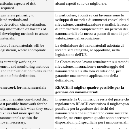
rticular aspects of risk
alcuni aspetti sono da migliorare.
l required.
ges relate primarily to
In particolare, i punti su cui lavorare sono lo
idated methods and
sviluppo di metodi e di strumenti convalidati d
or detection, characterization,
rilevazione, caratterizzazione e analisi, la racco
ing information on hazards of
di informazioni complementari sui pericoli dei
d developing methods to assess
nanomateriali e la messa a punto di metodi per 
materials.
valutazione dell'esposizione.
tion of nanomaterials will be
La definizione dei nanomateriali adottata di
legislation, where appropriate.
recente sarà integrata, se opportuno, nella
legislazione dell'UE.
s currently working on
La Commissione lavora attualmente sui metodi
rement and monitoring methods
rilevazione, misurazione e monitoraggio dei
 and their validation to ensure the
nanomateriali e sulla loro validazione, per
tion of the definition.
garantire una corretta applicazione della
definizione.
ramework for nanomaterials
REACH: il miglior quadro possibile per la
gestione dei nanomateriali
ission remains convinced that
In generale, la Commissione resta del parere che
est possible framework for the
regolamento REACH costituisca il miglior qua
of nanomaterials when they occur
possibile per la gestione dei rischi dei
mixtures but more specific
nanomateriali che si presentano come sostanze
nanomaterials within the
miscele, ma entro questo quadro sono necessari
roven necessary.
disposizioni più specifiche per i nanomateriali.