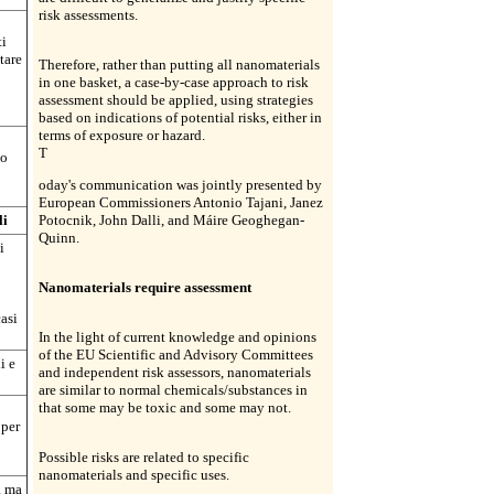
risk assessments.
ti
tare
Therefore, rather than putting all nanomaterials
in one basket, a case-by-case approach to risk
assessment should be applied, using strategies
based on indications of potential risks, either in
terms of exposure or hazard.
T
io
oday's communication was jointly presented by
European Commissioners Antonio Tajani, Janez
li
Potocnik, John Dalli, and Máire Geoghegan-
Quinn.
i
Nanomaterials require assessment
asi
In the light of current knowledge and opinions
of the EU Scientific and Advisory Committees
i e
and independent risk assessors, nanomaterials
are similar to normal chemicals/substances in
that some may be toxic and some may not.
 per
Possible risks are related to specific
nanomaterials and specific uses.
, ma