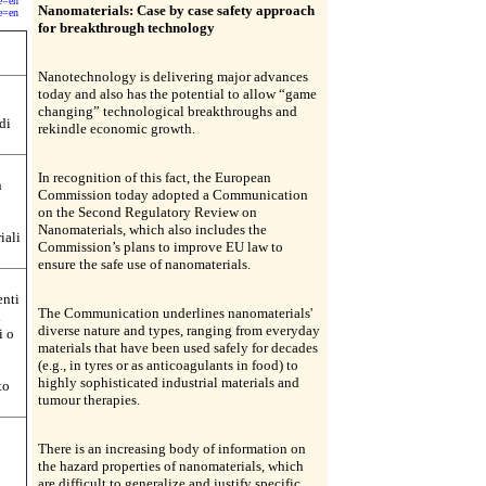
e=en
Nanomaterials: Case by case safety approach
e=en
for breakthrough technology
Nanotechnology is delivering major advances
today and also has the potential to allow “game
changing” technological breakthroughs and
di
rekindle economic growth.
In recognition of this fact, the European
n
Commission today adopted a Communication
on the Second Regulatory Review on
Nanomaterials, which also includes the
iali
Commission’s plans to improve EU law to
ensure the safe use of nanomaterials.
enti
The Communication underlines nanomaterials'
i
diverse nature and types, ranging from everyday
i o
materials that have been used safely for decades
(e.g., in tyres or as anticoagulants in food) to
highly sophisticated industrial materials and
to
tumour therapies.
There is an increasing body of information on
the hazard properties of nanomaterials, which
are difficult to generalize and justify specific