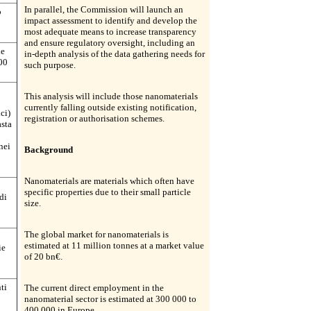
In parallel, the Commission will launch an
o
impact assessment to identify and develop the
most adequate means to increase transparency
and ensure regulatory oversight, including an
ie
in-depth analysis of the data gathering needs for
400
such purpose.
This analysis will include those nanomaterials
currently falling outside existing notification,
ci)
registration or authorisation schemes.
asta
nei
Background
Nanomaterials are materials which often have
specific properties due to their small particle
di
size.
The global market for nanomaterials is
estimated at 11 million tonnes at a market value
ie
of 20 bn€.
ti
The current direct employment in the
nanomaterial sector is estimated at 300 000 to
400 000 in Europe.