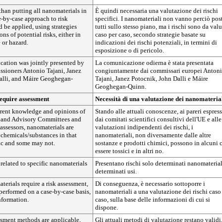
 than putting all nanomaterials in
È quindi necessaria una valutazione dei rischi
e-by-case approach to risk
specifici. I nanomateriali non vanno perciò pos
 be applied, using strategies
tutti sullo stesso piano, ma i rischi sono da valu
ns of potential risks, either in
caso per caso, secondo strategie basate su
 or hazard.
indicazioni dei rischi potenziali, in termini di
esposizione o di pericolo.
ation was jointly presented by
La comunicazione odierna è stata presentata
ioners Antonio Tajani, Janez
congiuntamente dai commissari europei Anton
alli, and Máire Geoghegan-
Tajani, Janez Potocnik, John Dalli e Máire
Geoghegan-Quinn.
equire assessment
Necessità di una valutazione dei nanomateria
urrent knowledge and opinions of
Stando alle attuali conoscenze, ai pareri espress
c and Advisory Committees and
dai comitati scientifici consultivi dell'UE e alle
assessors, nanomaterials are
valutazioni indipendenti dei rischi, i
 chemicals/substances in that
nanomateriali, non diversamente dalle altre
c and some may not.
sostanze e prodotti chimici, possono in alcuni c
essere tossici e in altri no.
 related to specific nanomaterials
Presentano rischi solo determinati nanomaterial
determinati usi.
terials require a risk assessment,
Di conseguenza, è necessario sottoporre i
performed on a case-by-case basis,
nanomateriali a una valutazione dei rischi caso
nformation.
caso, sulla base delle informazioni di cui si
dispone.
ssment methods are applicable,
Gli attuali metodi di valutazione restano validi