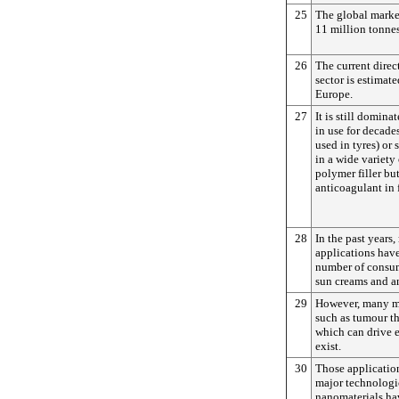
25
The global market
11 million tonnes
26
The current dire
sector is estimat
Europe.
27
It is still domin
in use for decade
used in tyres) or
in a wide variety 
polymer filler but
anticoagulant in
28
In the past years
applications hav
number of consum
sun creams and an
29
However, many me
such as tumour th
which can drive el
exist.
30
Those application
major technologi
nanomaterials hav