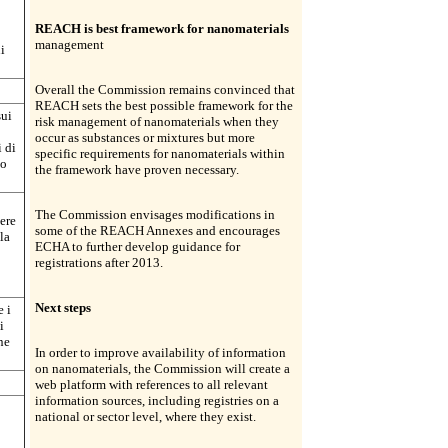
REACH is best framework for nanomaterials
management
i
Overall the Commission remains convinced that
REACH sets the best possible framework for the
sui
risk management of nanomaterials when they
occur as substances or mixtures but more
i di
specific requirements for nanomaterials within
 o
the framework have proven necessary.
The Commission envisages modifications in
tere
some of the REACH Annexes and encourages
la
ECHA to further develop guidance for
registrations after 2013.
Next steps
e i
i
ne
In order to improve availability of information
on nanomaterials, the Commission will create a
web platform with references to all relevant
information sources, including registries on a
national or sector level, where they exist.