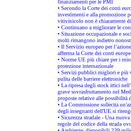
finanziamenti per le PMI
• Secondo la Corte dei conti eur
investimenti e alla promozione per
vitivinicolo non è chiaramente d
• Continuano a migliorare le con
• Situazione occupazionale e socia
molti rimangono indietro nonost
• Il Servizio europeo per l’azione
afferma la Corte dei conti europe
• Norme UE più chiare per i mi
protezione internazionale
• Servizi pubblici migliori e più
pulita delle barriere elettroniche
• La ripresa degli stock ittici ne
grave sovrasfruttamento nel Medi
proposte relative alle possibilità 
• La Commissione sollecita un'az
degli insegnanti dell'UE si riteng
• Sicurezza stradale - Una nuova
regole del codice della strada o
• Ambiente: disponibili 239 mili