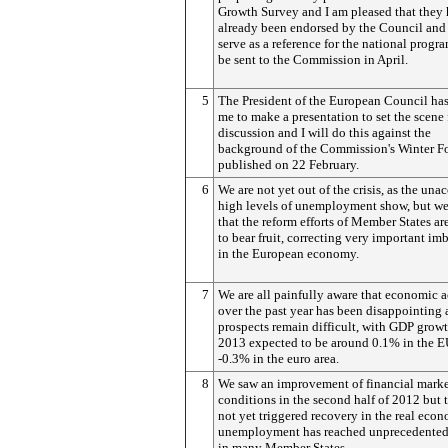
Growth Survey and I am pleased that they
already been endorsed by the Council and
serve as a reference for the national progr
be sent to the Commission in April.
5
The President of the European Council has
me to make a presentation to set the scene 
discussion and I will do this against the
background of the Commission's Winter Fo
published on 22 February.
6
We are not yet out of the crisis, as the una
high levels of unemployment show, but we
that the reform efforts of Member States are
to bear fruit, correcting very important im
in the European economy.
7
We are all painfully aware that economic a
over the past year has been disappointing 
prospects remain difficult, with GDP growt
2013 expected to be around 0.1% in the 
-0.3% in the euro area.
8
We saw an improvement of financial mark
conditions in the second half of 2012 but t
not yet triggered recovery in the real eco
unemployment has reached unprecedented
in many Member States.