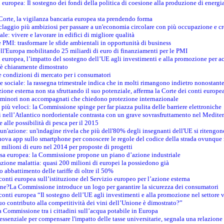
i europea: Il sostegno dei fondi della politica di coesione alla produzione di energi
 Corte, la vigilanza bancaria europea sta prendendo forma
iclaggio più ambiziosi per passare a un'economia circolare con più occupazione e cr
le: vivere e lavorare in edifici di migliore qualità
e PMI: trasformare le sfide ambientali in opportunità di business
ell'Europa mobilitando 25 miliardi di euro di finanziamenti per le PMI
 europea, l’impatto del sostegno dell’UE agli investimenti e alla promozione per ac
n è chiaramente dimostrato
e condizioni di mercato per i consumatori
e sociale: la rassegna trimestrale indica che in molti rimangono indietro nonostant
azione esterna non sta sfruttando il suo potenziale, afferma la Corte dei conti europe
i minori non accompagnati che chiedono protezione internazionale
e più veloci: la Commissione spinge per far piazza pulita delle barriere elettroniche
tici nell’Atlantico nordorientale contrasta con un grave sovrasfruttamento nel Medit
e alle possibilità di pesca per il 2015
un'azione: un'indagine rivela che più dell'80% degli insegnanti dell'UE si ritengon
nuova app sullo smartphone per conoscere le regole del codice della strada ovunque
 milioni di euro nel 2014 per proposte di progetti
esa europea: la Commissione propone un piano d’azione industriale
azione malattia: quasi 200 milioni di europei la possiedono già
o abbattimento delle tariffe di oltre il 50%
conti europea sull’istituzione del Servizio europeo per l’azione esterna
ine?La Commissione introduce un logo per garantire la sicurezza dei consumatori
conti europea “Il sostegno dell’UE agli investimenti e alla promozione nel settore v
uo contributo alla competitività dei vini dell’Unione è dimostrato?”
 Commissione tra i cittadini sull’acqua potabile in Europa
è essenziale per compensare l'impatto delle tasse universitarie, segnala una relazione