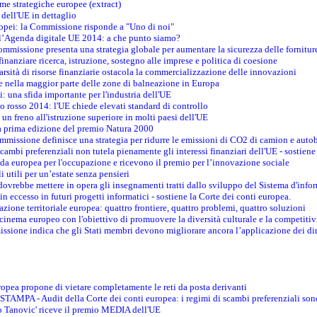
me strategiche europee (extract)
dell'UE in dettaglio
uropei: la Commissione risponde a "Uno di noi"
ll’Agenda digitale UE 2014: a che punto siamo?
ommissione presenta una strategia globale per aumentare la sicurezza delle fornitur
finanziare ricerca, istruzione, sostegno alle imprese e politica di coesione
rsità di risorse finanziarie ostacola la commercializzazione delle innovazioni
te nella maggior parte delle zone di balneazione in Europa
i: una sfida importante per l'industria dell'UE
o rosso 2014: l'UE chiede elevati standard di controllo
 un freno all'istruzione superiore in molti paesi dell'UE
lla prima edizione del premio Natura 2000
ommissione definisce una strategia per ridurre le emissioni di CO2 di camion e auto
scambi preferenziali non tutela pienamente gli interessi finanziari dell'UE - sostiene
ida europea per l'occupazione e ricevono il premio per l’innovazione sociale
 utili per un’estate senza pensieri
vrebbe mettere in opera gli insegnamenti tratti dallo sviluppo del Sistema d'inf
e in eccesso in futuri progetti informatici - sostiene la Corte dei conti europea.
zione territoriale europea: quattro frontiere, quattro problemi, quattro soluzioni
 cinema europeo con l'obiettivo di promuovere la diversità culturale e la competitivi
ssione indica che gli Stati membri devono migliorare ancora l’applicazione dei diri
opea propone di vietare completamente le reti da posta derivanti
PA - Audit della Corte dei conti europea: i regimi di scambi preferenziali son
co Tanovic' riceve il premio MEDIA dell'UE