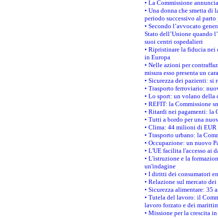
• La Commissione annuncia u
• Una donna che smetta di la
periodo successivo al parto 
• Secondo l’avvocato genera
Stato dell’Unione quando l’i
suoi centri ospedalieri
• Ripristinare la fiducia ne
in Europa
• Nelle azioni per contraffa
misura esso presenta un cara
• Sicurezza dei pazienti: si 
• Trasporto ferroviario: nuov
• Lo sport: un volano della 
• REFIT: la Commissione sne
• Ritardi nei pagamenti: la 
• Tutti a bordo per una nuo
• Clima: 44 milioni di EUR d
• Trasporto urbano: la Commi
• Occupazione: un nuovo Pas
• L'UE facilita l'accesso ai 
• L'istruzione e la formazi
un'indagine
• I diritti dei consumatori e
• Relazione sul mercato dei 
• Sicurezza alimentare: 35 a
• Tutela del lavoro: il Comm
lavoro forzato e dei maritti
• Missione per la crescita i