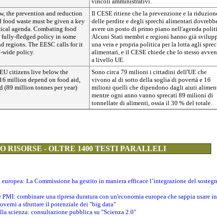
vincoli amministrativi.
w, the prevention and reduction
Il CESE ritiene che la prevenzione e la riduzion
d food waste must be given a key
delle perdite e degli sprechi alimentari dovrebb
itical agenda. Combating food
avere un posto di primo piano nell'agenda politi
a fully-fledged policy in some
Alcuni Stati membri e regioni hanno già svilup
 regions. The EESC calls for it
una vera e propria politica per la lotta agli sprec
-wide policy.
alimentari, e il CESE chiede che lo stesso avve
a livello UE.
EU citizens live below the
Sono circa 79 milioni i cittadini dell'UE che
 16 million depend on food aid,
vivono al di sotto della soglia di povertà e 16
 (89 million tonnes per year)
milioni quelli che dipendono dagli aiuti aliment
mentre ogni anno vanno sprecati 89 milioni di
tonnellate di alimenti, ossia il 30 % del totale.
 RISORSE - OLTRE 1400 TESTI PARALLELI
ti europea: La Commissione ha gestito in maniera efficace l’integrazione del sosteg
le PMI: combinare una ripresa duratura con un'economia europea che sappia usare in 
verni a sfruttare il potenziale dei "big data"
della scienza: consultazione pubblica su "Scienza 2.0"