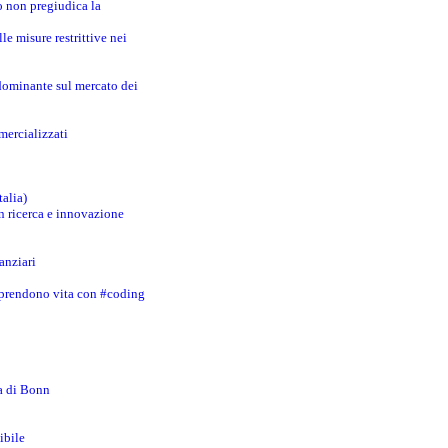
o non pregiudica la
le misure restrittive nei
 dominante sul mercato dei
mercializzati
talia)
in ricerca e innovazione
anziari
 prendono vita con #coding
za di Bonn
ibile