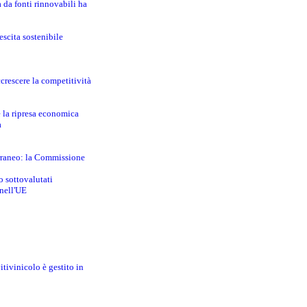
a da fonti rinnovabili ha
escita sostenibile
crescere la competitività
e la ripresa economica
a
erraneo: la Commissione
o sottovalutati
 nell'UE
itivinicolo è gestito in