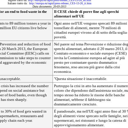
Inglese tratto da:
http://europa.eu/rapid/press-release_CES-13-26_en.htm
Italiano tratto da:
http://europa.eu/rapid/press-release_CES-13-26_it.htm
Data documento: 20-03-2013
or an end to food waste in the
Il CESE chiede di porre fine agli sprechi
alimentari nell'UE
ts to 89 million tonnes a year in
Ogni anno nell'UE vengono sprecati 89 milioni 
million EU citizens live below
tonnellate di alimenti, mentre 79 milioni di
cittadini europei vivono al di sotto della soglia 
povertà.
 Prevention and reduction of food
Nel parere sul tema Prevenzione e riduzione deg
n 20 March 2013, the European
sprechi alimentari, adottato il 20 marzo 2013, il
cial Committee (EESC) calls on
Comitato economico e sociale europeo (CESE)
mission to take steps to counter
invita la Commissione europea ad agire al più
end aggravated by the economic
presto per contrastare questo drammatico
fenomeno, reso ancora più grave dalla crisi
economica.
 unacceptable.
"Questa situazione è inaccettabile.
t crisis has increased the number
Purtroppo la crisi in atto ha aumentato il numer
pend on social assistance but
coloro che dipendono dall'assistenza sociale, ma
er of food banks, even though
tempo stesso ha ridotto le risorse delle banche
 has risen sharply.
alimentari, sebbene il fabbisogno sia
drammaticamente cresciuto.
 to 30% of food gets wasted in
È paradossale, ma nell'UE ogni anno fino al 30
upermarkets, restaurants and
degli alimenti viene sprecato nelle famiglie, nei
pply chain each year.
supermercati, nei ristoranti e lungo la catena di
approvvigionamento alimentare.