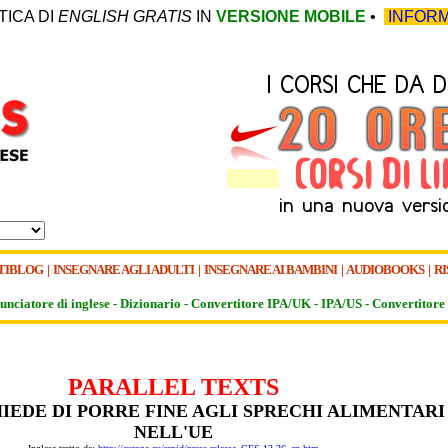
TICA DI
ENGLISH GRATIS
IN
VERSIONE MOBILE
•
INFORM
TIBLOG
|
INSEGNARE AGLI ADULTI
|
INSEGNARE AI BAMBINI
|
AUDIOBOOKS
|
RI
unciatore di inglese -
Dizionario -
Convertitore IPA/UK
-
IPA/US
-
Convertitore 
PARALLEL TEXTS
HIEDE DI PORRE FINE AGLI SPRECHI ALIMENTARI
NELL'UE