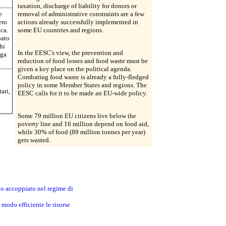
taxation, discharge of liability for donors or
e
removal of administrative constraints are a few
ero
actions already successfully implemented in
ca.
some EU countries and regions.
pato
hi
In the EESC's view, the prevention and
nga
reduction of food losses and food waste must be
given a key place on the political agenda.
Combating food waste is already a fully-fledged
policy in some Member States and regions. The
ari,
EESC calls for it to be made an EU-wide policy.
Some 79 million EU citizens live below the
poverty line and 16 million depend on food aid,
while 30% of food (89 million tonnes per year)
gets wasted.
no accoppiato nel regime di
modo efficiente le risorse