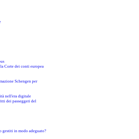
e
bus
 la Corte dei conti europea
ormazione Schengen per
tà nell'era digitale
tti dei passeggeri del
o gestiti in modo adeguato?