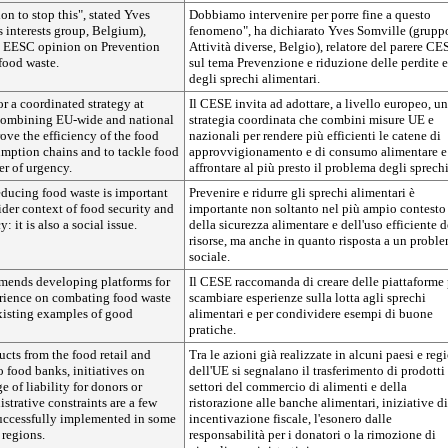
on to stop this", stated Yves
Dobbiamo intervenire per porre fine a questo
 interests group, Belgium),
fenomeno", ha dichiarato Yves Somville (grupp
he EESC opinion on Prevention
Attività diverse, Belgio), relatore del parere CE
food waste.
sul tema Prevenzione e riduzione delle perdite e
degli sprechi alimentari.
r a coordinated strategy at
Il CESE invita ad adottare, a livello europeo, u
combining EU-wide and national
strategia coordinata che combini misure UE e
ove the efficiency of the food
nazionali per rendere più efficienti le catene di
mption chains and to tackle food
approvvigionamento e di consumo alimentare e
er of urgency.
affrontare al più presto il problema degli sprechi
educing food waste is important
Prevenire e ridurre gli sprechi alimentari è
ider context of food security and
importante non soltanto nel più ampio contesto
: it is also a social issue.
della sicurezza alimentare e dell'uso efficiente d
risorse, ma anche in quanto risposta a un probl
sociale.
ends developing platforms for
Il CESE raccomanda di creare delle piattaforme 
rience on combating food waste
scambiare esperienze sulla lotta agli sprechi
xisting examples of good
alimentari e per condividere esempi di buone
pratiche.
cts from the food retail and
Tra le azioni già realizzate in alcuni paesi e reg
o food banks, initiatives on
dell'UE si segnalano il trasferimento di prodotti
e of liability for donors or
settori del commercio di alimenti e della
strative constraints are a few
ristorazione alle banche alimentari, iniziative di
successfully implemented in some
incentivazione fiscale, l'esonero dalle
 regions.
responsabilità per i donatori o la rimozione di