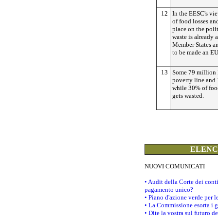
12
In the EESC's vie
of food losses an
place on the pol
waste is already 
Member States and
to be made an EU
13
Some 79 million 
poverty line and
while 30% of food
gets wasted.
ELENCO
NUOVI COMUNICATI
• Audit della Corte dei con
pagamento unico?
• Piano d'azione verde per 
• La Commissione esorta i go
• Dite la vostra sul futuro 