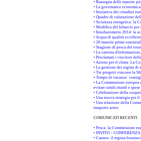
• Rassegna delle materie pri
• La governance economica 
• Iniziativa dei cittadini e
• Quadro di valutazione de
• Sicurezza energetica: la C
• Modifica del bilancio per 
• Innobarometro 2014: la sca
• Acqua di qualità eccellen
• 20 materie prime essenzial
• Stagione di pesca del tonn
• La carenza d'informazioni,
• Proclamati i vincitori de
• Azione per il clima: La C
• La gestione dei regimi di 
• Tre progetti vincono la Sf
• Tempo di vacanze: consigli
• La Commissione europea do
evitare simili ritardi e spes
• Celebrazione della coopera
• Una nuova strategia per il
• Una relazione della Commi
trasporto aereo
COMUNICATI RECENTI
• Pesca: la Commissione eur
• INVITO – CONFERENZA STAM
• Cannes: il regista bosnia