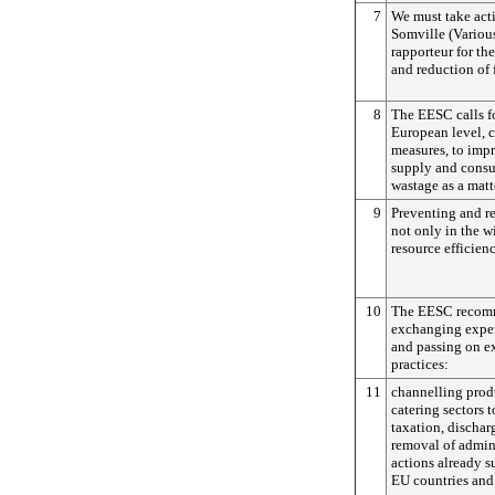
7
We must take acti
Somville (Various
rapporteur for t
and reduction of 
8
The EESC calls fo
European level, 
measures, to impr
supply and consu
wastage as a matt
9
Preventing and r
not only in the w
resource efficiency
10
The EESC recomm
exchanging expe
and passing on e
practices:
11
channelling produ
catering sectors t
taxation, discharg
removal of admini
actions already 
EU countries and