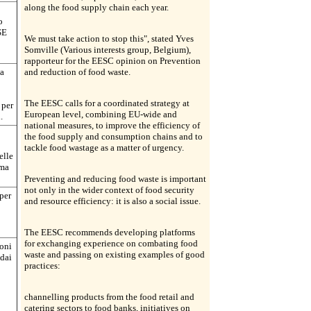
along the food supply chain each year.
o
SE
We must take action to stop this", stated Yves
Somville (Various interests group, Belgium),
rapporteur for the EESC opinion on Prevention
na
and reduction of food waste.
The EESC calls for a coordinated strategy at
 per
European level, combining EU-wide and
.
national measures, to improve the efficiency of
the food supply and consumption chains and to
tackle food wastage as a matter of urgency.
elle
ema
Preventing and reducing food waste is important
not only in the wider context of food security
per
and resource efficiency: it is also a social issue.
The EESC recommends developing platforms
for exchanging experience on combating food
ioni
waste and passing on existing examples of good
 dai
practices:
channelling products from the food retail and
catering sectors to food banks, initiatives on