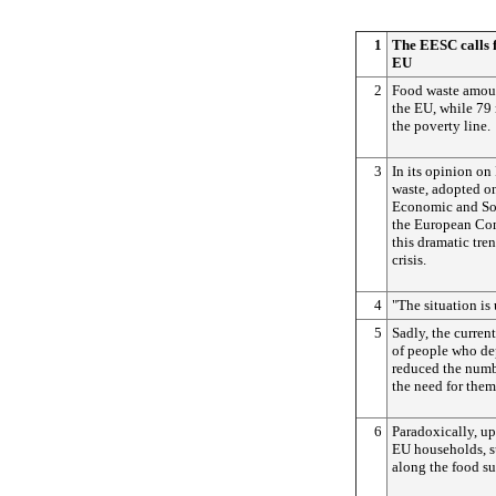
1
The EESC calls f
EU
2
Food waste amoun
the EU, while 79 
the poverty line.
3
In its opinion on
waste, adopted o
Economic and So
the European Com
this dramatic tr
crisis.
4
"The situation is
5
Sadly, the curren
of people who de
reduced the numb
the need for them
6
Paradoxically, up
EU households, s
along the food su