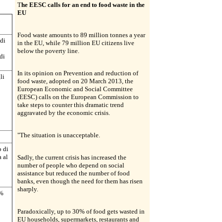
T
he EESC calls for an end to food waste in the
EU
Food waste amounts to 89 million tonnes a year
di
in the EU, while 79 million EU citizens live
below the poverty line.
di
In its opinion on Prevention and reduction of
li
food waste, adopted on 20 March 2013, the
European Economic and Social Committee
(EESC) calls on the European Commission to
take steps to counter this dramatic trend
aggravated by the economic crisis.
"The situation is unacceptable.
o di
 al
Sadly, the current crisis has increased the
number of people who depend on social
assistance but reduced the number of food
banks, even though the need for them has risen
sharply.
 %
Paradoxically, up to 30% of food gets wasted in
EU households, supermarkets, restaurants and