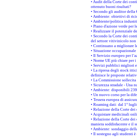
• Audit della Corte dei cont
ottenuto buoni risultati?
• Secondo gli auditor della
• Ambiente: obiettivi di ric
• Ambiente/politica industria
• Piano d'azione verde per l
• Realizzare il potenziale d
• Secondo la Corte dei conti
del settore vitivinicolo no
• Continuano a migliorare l
• Situazione occupazionale 
• Il Servizio europeo per l’
• Norme UE più chiare per 
• Servizi pubblici migliori 
• La ripresa degli stock it
definisce le proposte relativ
• La Commissione sollecita 
• Sicurezza stradale - Una 
• Ambiente: disponibili 239
• Un nuovo corso per la dif
• Tessera europea di assicur
• Roaming dati: dal 1° lugli
• Relazione della Corte dei 
• Acquistare medicinali onl
• Relazione della Corte dei 
maniera soddisfacente e il s
• Ambiente: sondaggio della
• Il sostegno agli studenti 