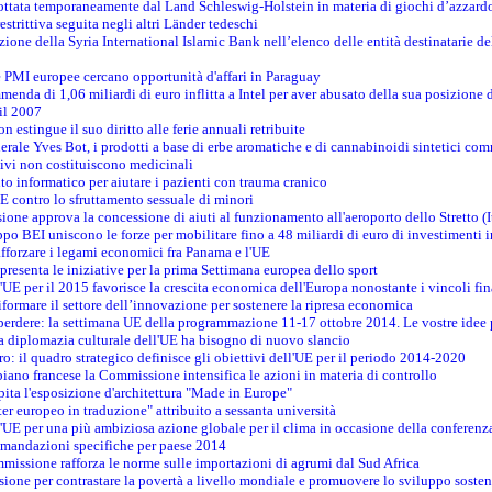
adottata temporaneamente dal Land Schleswig-Holstein in materia di giochi d’azzard
estrittiva seguita negli altri Länder tedeschi
izione della Syria International Islamic Bank nell’elenco delle entità destinatarie del
le PMI europee cercano opportunità d'affari in Paraguay
menda di 1,06 miliardi di euro inflitta a Intel per aver abusato della sua posizione
 il 2007
on estingue il suo diritto alle ferie annuali retribuite
erale Yves Bot, i prodotti a base di erbe aromatiche e di cannabinoidi sintetici com
tivi non costituiscono medicinali
to informatico per aiutare i pazienti con trauma cranico
 contro lo sfruttamento sessuale di minori
ione approva la concessione di aiuti al funzionamento all'aeroporto dello Stretto (I
po BEI uniscono le forze per mobilitare fino a 48 miliardi di euro di investimenti 
rafforzare i legami economici fra Panama e l'UE
resenta le iniziative per la prima Settimana europea dello sport
ll'UE per il 2015 favorisce la crescita economica dell'Europa nonostante i vincoli fin
formare il settore dell’innovazione per sostenere la ripresa economica
erdere: la settimana UE della programmazione 11-17 ottobre 2014. Le vostre idee
la diplomazia culturale dell'UE ha bisogno di nuovo slancio
oro: il quadro strategico definisce gli obiettivi dell'UE per il periodo 2014-2020
piano francese la Commissione intensifica le azioni in materia di controllo
pita l'esposizione d'architettura "Made in Europe"
ter europeo in traduzione" attribuito a sessanta università
l'UE per una più ambiziosa azione globale per il clima in occasione della conferen
ccomandazioni specifiche per paese 2014
mmissione rafforza le norme sulle importazioni di agrumi dal Sud Africa
ione per contrastare la povertà a livello mondiale e promuovere lo sviluppo sosten