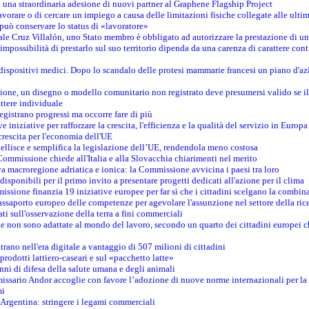
na straordinaria adesione di nuovi partner al Graphene Flagship Project
vorare o di cercare un impiego a causa delle limitazioni fisiche collegate alle ultim
può conservare lo status di «lavoratore»
le Cruz Villalón, uno Stato membro è obbligato ad autorizzare la prestazione di un
mpossibilità di prestarlo sul suo territorio dipenda da una carenza di carattere cont
i dispositivi medici. Dopo lo scandalo delle protesi mammarie francesi un piano d'azi
zione, un disegno o modello comunitario non registrato deve presumersi valido se il 
ttere individuale
registrano progressi ma occorre fare di più
e iniziative per rafforzare la crescita, l'efficienza e la qualità del servizio in Europa
crescita per l'economia dell'UE
llisce e semplifica la legislazione dell’UE, rendendola meno costosa
Commissione chiede all'Italia e alla Slovacchia chiarimenti nel merito
va macroregione adriatica e ionica: la Commissione avvicina i paesi tra loro
isponibili per il primo invito a presentare progetti dedicati all'azione per il clima
ssione finanzia 19 iniziative europee per far sì che i cittadini scelgano la combin
saporto europeo delle competenze per agevolare l'assunzione nel settore della rice
dati sull'osservazione della terra a fini commerciali
one non sono adattate al mondo del lavoro, secondo un quarto dei cittadini europei 
ntrano nell'era digitale a vantaggio di 507 milioni di cittadini
prodotti lattiero-caseari e sul «pacchetto latte»
nni di difesa della salute umana e degli animali
issario Andor accoglie con favore l’adozione di nuove norme internazionali per la t
mi
n Argentina: stringere i legami commerciali