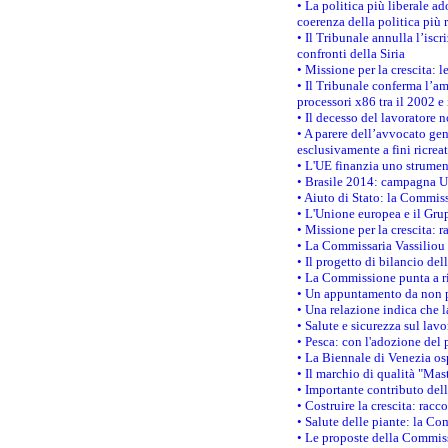
• La politica più liberale 
coerenza della politica più r
• Il Tribunale annulla l’iscr
confronti della Siria
• Missione per la crescita: 
• Il Tribunale conferma l’am
processori x86 tra il 2002 e
• Il decesso del lavoratore n
• A parere dell’avvocato gen
esclusivamente a fini ricrea
• L'UE finanzia uno strumen
• Brasile 2014: campagna UE
• Aiuto di Stato: la Commiss
• L'Unione europea e il Grup
• Missione per la crescita: 
• La Commissaria Vassiliou p
• Il progetto di bilancio de
• La Commissione punta a ri
• Un appuntamento da non p
• Una relazione indica che 
• Salute e sicurezza sul lav
• Pesca: con l'adozione del 
• La Biennale di Venezia os
• Il marchio di qualità "Mas
• Importante contributo del
• Costruire la crescita: ra
• Salute delle piante: la Co
• Le proposte della Commiss