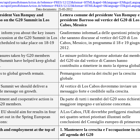
pa.eu/rapid/pressReleasesAction.do?reference=PRES/12/223&format=HTML&aged=0&language=EN&guiLangua
pa.eu/rapid/pressReleasesAction.do?reference=PRES/12/223&format=HTML&aged=0&language=IT&guiLangua
Data documento: 25-05-2012
President Van Rompuy and
Lettera comune del presidente Van Rompuy e
so on the G20 Summit in Los
presidente Barroso sul vertice del G20 di Los
Cabos, Messico
 inform you about the key issues
Gradiremmo informarLa delle questioni princip
scussion at the G20 Summit in Los
che saranno discusse al vertice del G20 di Los
cheduled to take place on 18-19
Cabos, Messico, in programma il 18 e 19 giug
2012.
easures taken by G20 members
Le misure politiche rigorose adottate dai memb
 Summit have helped keep global
del G20 sin dal vertice di Cannes hanno
.
contribuito a rimettere in moto la ripresa global
ks to global growth remain.
Permangono tuttavia dei rischi per la crescita
globale.
 Summit we should deliver a
Al vertice di Los Cabos dovremmo inviare un
ble message on growth.
messaggio forte e credibile sulla crescita.
ent and cooperative action is
Da parte di tutti i membri del G20 sono richiest
G20 members.
maggiore impegno e un'azione concertata.
 EU should aim for results in four
A Los Cabos, l'UE dovrebbe prefiggersi risultat
 set out in the Spring European
nei quattro settori prioritari illustrati nelle
ions:
conclusioni del Consiglio europeo di primaver
h and employment at the top of
1. Mantenere la crescita e l'occupazione in c
all'agenda del G20