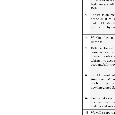
2010 reforms is a
legitimacy, credib
IMF.
43
The EU is on trac
of the 2010 IMF 
and all EU Membe
ratification by t
44
We should encour
likewise.
45
IMF members shou
constructive disc
quota formula and
taking into acco
accountability, o
46
The EU should als
strengthen IMF s
the building bloc
new Integrated Su
47
Our recent exper
need to better int
multilateral surve
48
We will support 