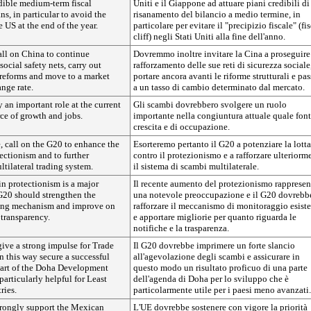
dible medium-term fiscal
Uniti e il Giappone ad attuare piani credibili di
ns, in particular to avoid the
risanamento del bilancio a medio termine, in
he US at the end of the year.
particolare per evitare il "precipizio fiscale" (fi
cliff) negli Stati Uniti alla fine dell'anno.
all on China to continue
Dovremmo inoltre invitare la Cina a proseguire 
social safety nets, carry out
rafforzamento delle sue reti di sicurezza sociale
l reforms and move to a market
portare ancora avanti le riforme strutturali e pas
nge rate.
a un tasso di cambio determinato dal mercato.
 an important role at the current
Gli scambi dovrebbero svolgere un ruolo
rce of growth and jobs.
importante nella congiuntura attuale quale font
crescita e di occupazione.
e, call on the G20 to enhance the
Esorteremo pertanto il G20 a potenziare la lotta
tectionism and to further
contro il protezionismo e a rafforzare ulteriorm
ltilateral trading system.
il sistema di scambi multilaterale.
in protectionism is a major
Il recente aumento del protezionismo rappresen
G20 should strengthen the
una notevole preoccupazione e il G20 dovrebb
ring mechanism and improve on
rafforzare il meccanismo di monitoraggio esist
 transparency.
e apportare migliorie per quanto riguarda le
notifiche e la trasparenza.
ive a strong impulse for Trade
Il G20 dovrebbe imprimere un forte slancio
in this way secure a successful
all'agevolazione degli scambi e assicurare in
art of the Doha Development
questo modo un risultato proficuo di una parte
articularly helpful for Least
dell'agenda di Doha per lo sviluppo che è
ries.
particolarmente utile per i paesi meno avanzati.
rongly support the Mexican
L'UE dovrebbe sostenere con vigore la priorità