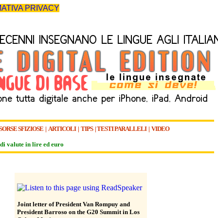
ATIVA PRIVACY
SORSE SFIZIOSE
|
ARTICOLI
|
TIPS
|
TESTI PARALLELI
|
VIDEO
di valute in lire ed euro
Joint letter of President Van Rompuy and
President Barroso on the G20 Summit in Los