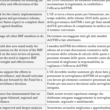
 critical element for boosting the
del 2010 costituisce un elemento essenziale pe
ility and effectiveness of the
incrementare la legittimità, la credibilità e
l'efficacia dell'FMI.
k for the timely implementation
L'UE si trova a buon punto per l'attuazione, nei
quota and governance reforms,
tempi stabiliti, delle riforme 2010 delle quote e
r States expect to complete their
della governance dell'FMI e tutti gli Stati mem
he agreed deadline.
dell'UE prevedono di completarne la ratifica en
il termine convenuto.
age all other IMF members to do
Dovremmo incoraggiare tutti gli altri membri
dell'FMI a fare altrettanto.
ld also now stand ready for
I membri dell'FMI dovrebbero inoltre tenersi pr
ussions on the review of the IMF
adesso ad avviare discussioni costruttive sulla
 on the next review of quotas,
revisione dello schema di calcolo delle quote e
unt the need to improve IMF
prossimo riesame delle quote, tenendo conto de
versight and effectiveness.
necessità di migliorare la responsabilità, la
vigilanza e l'efficacia dell'FMI.
o support the efforts to
L'UE dovrebbe inoltre sostenere gli sforzi fatti 
urveillance, and should welcome
potenziare la sorveglianza dell'FMI ed accoglie
ks put forward by the Fund for a
con favore gli elementi costitutivi presentati da
rveillance decision.
Fondo per una nuova decisione sulla sorveglia
integrata.
ience has demonstrated that we
Dalle nostre recenti esperienze emerge che
egrate bilateral, regional and
dobbiamo integrare maggiormente la sorveglia
illance.
bilaterale, regionale e multilaterale.
an improved and deeper analysis
Sosterremo un'analisi migliorata e approfondita