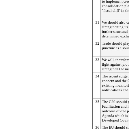
to implement cre
consolidation pla
"fiscal cliff" in t
31
We should also c
strengthening its 
further structura
determined excha
32
Trade should play
juncture as a sou
33
We will, therefor
fight against pro
strengthen the mu
34
The recent surge 
concern and the 
existing monito
notifications and
35
The G20 should g
Facilitation and 
outcome of one p
Agenda which is p
Developed Count
36
The EU should st