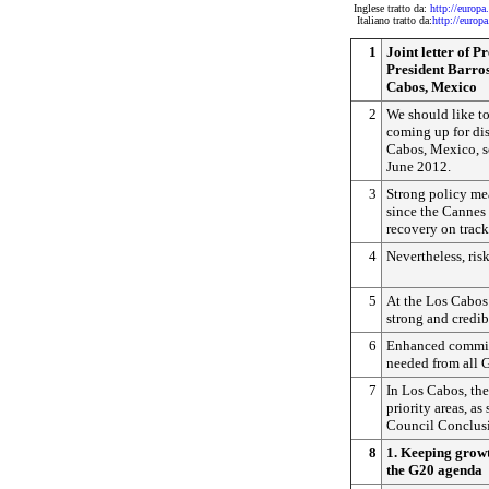
Inglese tratto da:
http://euro
Italiano tratto da:
http://euro
1
Joint letter of 
President Barro
Cabos, Mexico
2
We should like to
coming up for di
Cabos, Mexico, s
June 2012.
3
Strong policy m
since the Cannes
recovery on track
4
Nevertheless, ris
5
At the Los Cabos
strong and credi
6
Enhanced commitm
needed from all 
7
In Los Cabos, the
priority areas, as
Council Conclus
8
1. Keeping growt
the G20 agenda