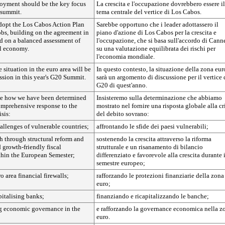
oyment should be the key focus
La crescita e l'occupazione dovrebbero essere il
 summit.
tema centrale del vertice di Los Cabos.
dopt the Los Cabos Action Plan
Sarebbe opportuno che i leader adottassero il
obs, building on the agreement in
piano d'azione di Los Cabos per la crescita e
d on a balanced assessment of
l'occupazione, che si basa sull'accordo di Cann
al economy.
su una valutazione equilibrata dei rischi per
l'economia mondiale.
e situation in the euro area will be
In questo contesto, la situazione della zona eur
ussion in this year's G20 Summit.
sarà un argomento di discussione per il vertice 
G20 di quest'anno.
se how we have been determined
Insisteremo sulla determinazione che abbiamo
omprehensive response to the
mostrato nel fornire una risposta globale alla cr
isis:
del debito sovrano:
allenges of vulnerable countries;
affrontando le sfide dei paesi vulnerabili;
h through structural reform and
sostenendo la crescita attraverso la riforma
d growth-friendly fiscal
strutturale e un risanamento di bilancio
thin the European Semester;
differenziato e favorevole alla crescita durante i
semestre europeo;
o area financial firewalls;
rafforzando le protezioni finanziarie della zona
euro;
italising banks;
finanziando e ricapitalizzando le banche;
g economic governance in the
e rafforzando la governance economica nella z
euro.