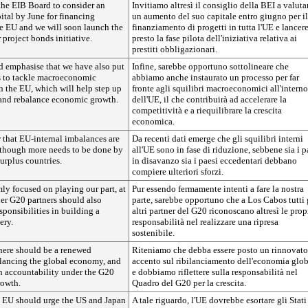
the EIB Board to consider an
Invitiamo altresì il consiglio della BEI a valuta
pital by June for financing
un aumento del suo capitale entro giugno per il
he EU and we will soon launch the
finanziamento di progetti in tutta l'UE e lance
 project bonds initiative.
presto la fase pilota dell'iniziativa relativa ai
prestiti obbligazionari.
d emphasise that we have also put
Infine, sarebbe opportuno sottolineare che
ss to tackle macroeconomic
abbiamo anche instaurato un processo per far
n the EU, which will help step up
fronte agli squilibri macroeconomici all'interno
and rebalance economic growth.
dell'UE, il che contribuirà ad accelerare la
competitività e a riequilibrare la crescita
economica.
 that EU-internal imbalances are
Da recenti dati emerge che gli squilibri interni
lthough more needs to be done by
all'UE sono in fase di riduzione, sebbene sia i p
surplus countries.
in disavanzo sia i paesi eccedentari debbano
compiere ulteriori sforzi.
mly focused on playing our part, at
Pur essendo fermamente intenti a fare la nostra
er G20 partners should also
parte, sarebbe opportuno che a Los Cabos tutti 
sponsibilities in building a
altri partner del G20 riconoscano altresì le prop
ery.
responsabilità nel realizzare una ripresa
sostenibile.
there should be a renewed
Riteniamo che debba essere posto un rinnovato
lancing the global economy, and
accento sul ribilanciamento dell'economia glo
on accountability under the G20
e dobbiamo riflettere sulla responsabilità nel
rowth.
Quadro del G20 per la crescita.
he EU should urge the US and Japan
A tale riguardo, l'UE dovrebbe esortare gli Stati