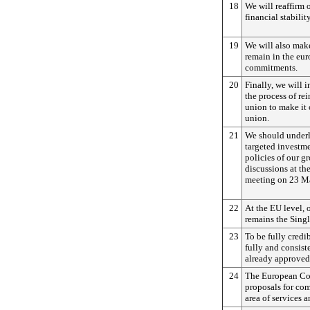
18
We will reaffirm
financial stabilit
19
We will also make
remain in the eur
commitments.
20
Finally, we will i
the process of re
union to make it
union.
21
We should underl
targeted investm
policies of our 
discussions at t
meeting on 23 M
22
At the EU level, 
remains the Sing
23
To be fully credi
fully and consist
already approved
24
The European Com
proposals for com
area of services 