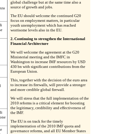
global challenge but at the same time also a
source of growth and jobs.
nza
The EU should welcome the continued G20
focus on employment matters, in particular
di
youth unemployment which has reached
he
worrisome levels also in the EU.
2. Continuing to strengthen the International
Financial Architecture
We will welcome the agreement at the G20
Ministerial meeting and the IMFC in
Washington to increase IMF resources by USD
430 bn with significant contributions from the
European Union.
This, together with the decision of the euro area
to increase its firewalls, will provide a stronger
l
and more credible global firewall.
We will stress that the full implementation of the
2010 reforms is a critical element for boosting
the legitimacy, credibility and effectiveness of
di
the IMF.
ione
The EU is on track for the timely
implementation of the 2010 IMF quota and
me
governance reforms, and all EU Member States