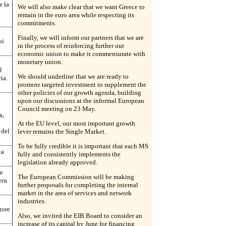
e la
We will also make clear that we want Greece to
remain in the euro area while respecting its
commitments.
Finally, we will inform our partners that we are
oi
in the process of reinforcing further our
economic union to make it commensurate with
monetary union.
l
We should underline that we are ready to
ia.
promote targeted investment to supplement the
other policies of our growth agenda, building
upon our discussions at the informal European
Council meeting on 23 May.
a,
At the EU level, our most important growth
 del
lever remains the Single Market.
To be fully credible it is important that each MS
ta
fully and consistently implements the
legislation already approved.
he
The European Commission will be making
era
further proposals for completing the internal
market in the area of services and network
industries.
tore
Also, we invited the EIB Board to consider an
increase of its capital by June for financing