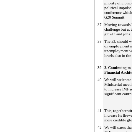
priority of prom
political impulse
conference which 
G20 Summit.
37
Moving towards l
challenge but at 
growth and jobs.
38
The EU should w
on employment ma
unemployment wh
levels also in the
39
2. Continuing to
Financial Archit
40
We will welcome 
Ministerial meet
to increase IMF 
significant cont
41
This, together wit
increase its firew
more credible glo
42
We will stress th