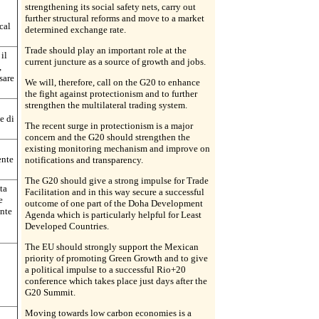
strengthening its social safety nets, carry out
further structural reforms and move to a market
scal
determined exchange rate.
Trade should play an important role at the
il
current juncture as a source of growth and jobs.
,
sare
We will, therefore, call on the G20 to enhance
the fight against protectionism and to further
strengthen the multilateral trading system.
e di
The recent surge in protectionism is a major
concern and the G20 should strengthen the
existing monitoring mechanism and improve on
ente
notifications and transparency.
The G20 should give a strong impulse for Trade
ta
Facilitation and in this way secure a successful
e
outcome of one part of the Doha Development
ente
Agenda which is particularly helpful for Least
Developed Countries.
The EU should strongly support the Mexican
priority of promoting Green Growth and to give
a political impulse to a successful Rio+20
conference which takes place just days after the
G20 Summit.
Moving towards low carbon economies is a