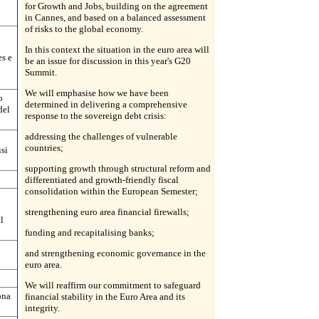
for Growth and Jobs, building on the agreement
in Cannes, and based on a balanced assessment
of risks to the global economy.
In this context the situation in the euro area will
es e
be an issue for discussion in this year's G20
Summit.
We will emphasise how we have been
o
determined in delivering a comprehensive
del
response to the sovereign debt crisis:
addressing the challenges of vulnerable
countries;
isi
supporting growth through structural reform and
differentiated and growth-friendly fiscal
consolidation within the European Semester;
strengthening euro area financial firewalls;
l
funding and recapitalising banks;
and strengthening economic governance in the
euro area.
We will reaffirm our commitment to safeguard
ona
financial stability in the Euro Area and its
integrity.