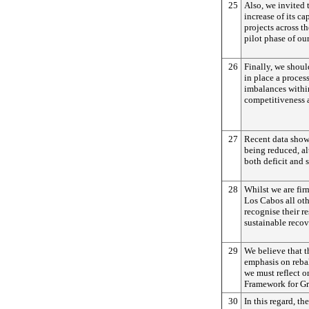
25
Also, we invited 
increase of its ca
projects across t
pilot phase of our
26
Finally, we shoul
in place a proce
imbalances withi
competitiveness 
27
Recent data show
being reduced, a
both deficit and 
28
Whilst we are fir
Los Cabos all oth
recognise their re
sustainable recov
29
We believe that 
emphasis on reba
we must reflect 
Framework for G
30
In this regard, t