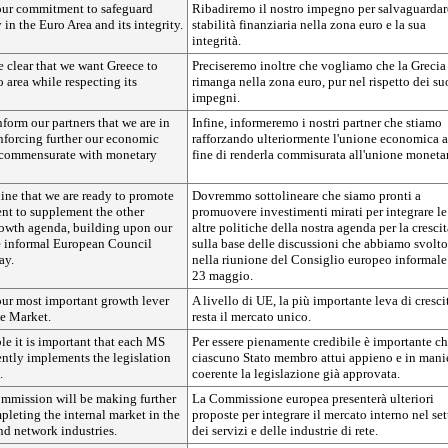
 our commitment to safeguard
Ribadiremo il nostro impegno per salvaguardar
y in the Euro Area and its integrity.
stabilità finanziaria nella zona euro e la sua
integrità.
 clear that we want Greece to
Preciseremo inoltre che vogliamo che la Grecia
o area while respecting its
rimanga nella zona euro, pur nel rispetto dei su
impegni.
nform our partners that we are in
Infine, informeremo i nostri partner che stiamo
inforcing further our economic
rafforzando ulteriormente l'unione economica a
 commensurate with monetary
fine di renderla commisurata all'unione monetar
ine that we are ready to promote
Dovremmo sottolineare che siamo pronti a
ent to supplement the other
promuovere investimenti mirati per integrare le
growth agenda, building upon our
altre politiche della nostra agenda per la crescit
he informal European Council
sulla base delle discussioni che abbiamo svolto
ay.
nella riunione del Consiglio europeo informale
23 maggio.
our most important growth lever
A livello di UE, la più importante leva di cresci
le Market.
resta il mercato unico.
ble it is important that each MS
Per essere pienamente credibile è importante c
ently implements the legislation
ciascuno Stato membro attui appieno e in mani
.
coerente la legislazione già approvata.
mission will be making further
La Commissione europea presenterà ulteriori
pleting the internal market in the
proposte per integrare il mercato interno nel set
and network industries.
dei servizi e delle industrie di rete.