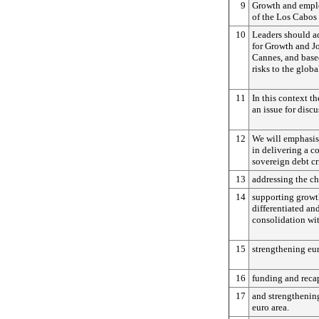
9
Growth and empl
of the Los Cabos
10
Leaders should a
for Growth and J
Cannes, and base
risks to the glob
11
In this context th
an issue for disc
12
We will emphasi
in delivering a c
sovereign debt cr
13
addressing the ch
14
supporting growt
differentiated an
consolidation wi
15
strengthening eur
16
funding and recap
17
and strengthenin
euro area.