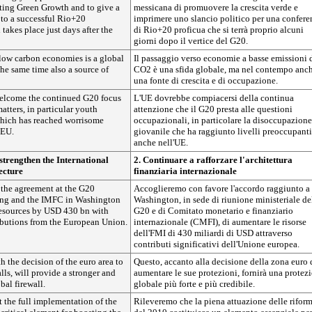
oting Green Growth and to give a
messicana di promuovere la crescita verde e
 to a successful Rio+20
imprimere uno slancio politico per una confere
takes place just days after the
di Rio+20 proficua che si terrà proprio alcuni
giorni dopo il vertice del G20.
ow carbon economies is a global
Il passaggio verso economie a basse emissioni 
the same time also a source of
CO2 è una sfida globale, ma nel contempo anc
una fonte di crescita e di occupazione.
elcome the continued G20 focus
L'UE dovrebbe compiacersi della continua
tters, in particular youth
attenzione che il G20 presta alle questioni
ich has reached worrisome
occupazionali, in particolare la disoccupazione
 EU.
giovanile che ha raggiunto livelli preoccupanti
anche nell'UE.
 strengthen the International
2. Continuare a rafforzare l'architettura
ecture
finanziaria internazionale
the agreement at the G20
Accoglieremo con favore l'accordo raggiunto a
ing and the IMFC in Washington
Washington, in sede di riunione ministeriale de
resources by USD 430 bn with
G20 e di Comitato monetario e finanziario
ributions from the European Union.
internazionale (CMFI), di aumentare le risorse
dell'FMI di 430 miliardi di USD attraverso
contributi significativi dell'Unione europea.
h the decision of the euro area to
Questo, accanto alla decisione della zona euro 
alls, will provide a stronger and
aumentare le sue protezioni, fornirà una protez
bal firewall.
globale più forte e più credibile.
at the full implementation of the
Rileveremo che la piena attuazione delle rifor