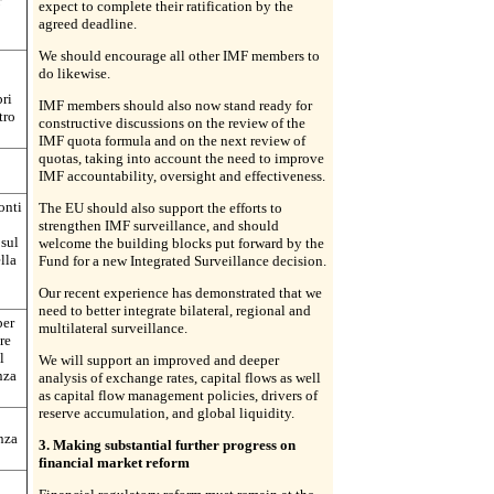
r
expect to complete their ratification by the
agreed deadline.
We should encourage all other IMF members to
do likewise.
bri
IMF members should also now stand ready for
tro
constructive discussions on the review of the
IMF quota formula and on the next review of
quotas, taking into account the need to improve
IMF accountability, oversight and effectiveness.
onti
The EU should also support the efforts to
strengthen IMF surveillance, and should
 sul
welcome the building blocks put forward by the
lla
Fund for a new Integrated Surveillance decision.
Our recent experience has demonstrated that we
need to better integrate bilateral, regional and
per
multilateral surveillance.
re
l
We will support an improved and deeper
nza
analysis of exchange rates, capital flows as well
as capital flow management policies, drivers of
reserve accumulation, and global liquidity.
nza
3. Making substantial further progress on
financial market reform