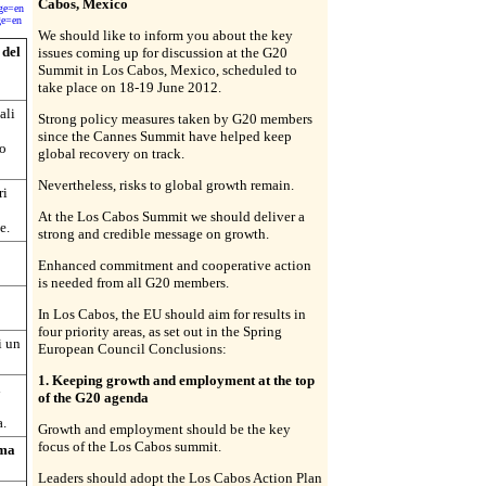
Cabos, Mexico
ge=en
ge=en
We should like to inform you about the key
 del
issues coming up for discussion at the G20
Summit in Los Cabos, Mexico, scheduled to
take place on 18-19 June 2012.
ali
Strong policy measures taken by G20 members
since the Cannes Summit have helped keep
no
global recovery on track.
Nevertheless, risks to global growth remain.
ri
At the Los Cabos Summit we should deliver a
e.
strong and credible message on growth.
Enhanced commitment and cooperative action
is needed from all G20 members.
In Los Cabos, the EU should aim for results in
four priority areas, as set out in the Spring
i un
European Council Conclusions:
1. Keeping growth and employment at the top
i
of the G20 agenda
a.
Growth and employment should be the key
focus of the Los Cabos summit.
ima
Leaders should adopt the Los Cabos Action Plan