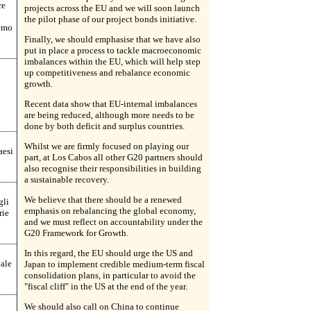
re
projects across the EU and we will soon launch
the pilot phase of our project bonds initiative.
remo
Finally, we should emphasise that we have also
put in place a process to tackle macroeconomic
imbalances within the EU, which will help step
up competitiveness and rebalance economic
growth.
Recent data show that EU-internal imbalances
are being reduced, although more needs to be
done by both deficit and surplus countries.
Whilst we are firmly focused on playing our
aesi
part, at Los Cabos all other G20 partners should
also recognise their responsibilities in building
a sustainable recovery.
We believe that there should be a renewed
gli
emphasis on rebalancing the global economy,
rie
and we must reflect on accountability under the
G20 Framework for Growth.
In this regard, the EU should urge the US and
bale
Japan to implement credible medium-term fiscal
consolidation plans, in particular to avoid the
"fiscal cliff" in the US at the end of the year.
We should also call on China to continue