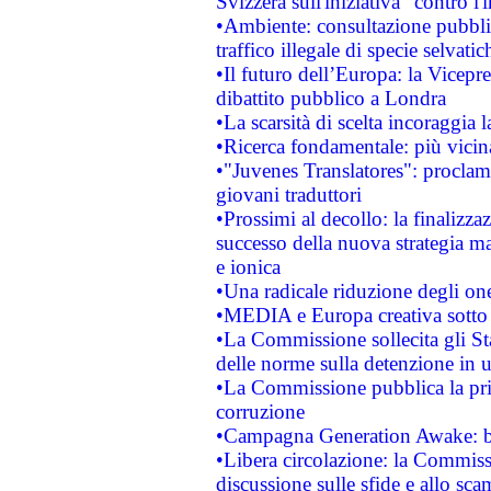
Svizzera sull'iniziativa "contro 
•Ambiente: consultazione pubblic
traffico illegale di specie selvatic
•Il futuro dell’Europa: la Vicep
dibattito pubblico a Londra
•La scarsità di scelta incoraggia l
•Ricerca fondamentale: più vicin
•"Juvenes Translatores": proclama
giovani traduttori
•Prossimi al decollo: la finalizzaz
successo della nuova strategia ma
e ionica
•Una radicale riduzione degli oner
•MEDIA e Europa creativa sotto i r
•La Commissione sollecita gli Sta
delle norme sulla detenzione in 
•La Commissione pubblica la prim
corruzione
•Campagna Generation Awake: bast
•Libera circolazione: la Commiss
discussione sulle sfide e allo sca