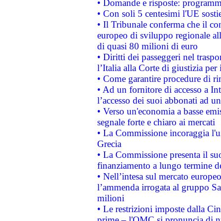
• Domande e risposte: programma
• Con soli 5 centesimi l'UE sosti
• Il Tribunale conferma che il co
europeo di sviluppo regionale all
di quasi 80 milioni di euro
• Diritti dei passeggeri nel trasp
l’Italia alla Corte di giustizia 
• Come garantire procedure di ri
• Ad un fornitore di accesso a In
l’accesso dei suoi abbonati ad un 
• Verso un'economia a basse emis
segnale forte e chiaro ai mercati
• La Commissione incoraggia l'us
Grecia
• La Commissione presenta il suo
finanziamento a lungo termine d
• Nell’intesa sul mercato europeo
l’ammenda irrogata al gruppo 
milioni
• Le restrizioni imposte dalla Cina
prime – l'OMC si pronuncia di n