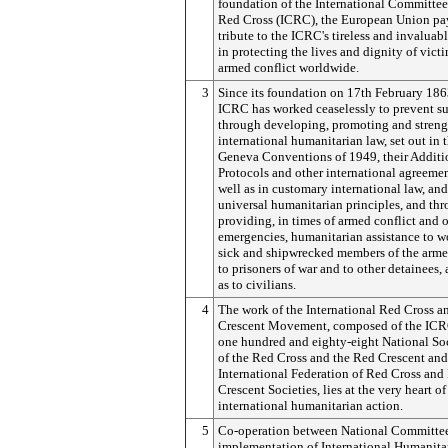
foundation of the International Committee
Red Cross (ICRC), the European Union pa
tribute to the ICRC's tireless and invaluab
in protecting the lives and dignity of victi
armed conflict worldwide.
3
Since its foundation on 17th February 186
ICRC has worked ceaselessly to prevent su
through developing, promoting and stren
international humanitarian law, set out in 
Geneva Conventions of 1949, their Additi
Protocols and other international agreemen
well as in customary international law, and
universal humanitarian principles, and th
providing, in times of armed conflict and 
emergencies, humanitarian assistance to 
sick and shipwrecked members of the arme
to prisoners of war and to other detainees, 
as to civilians.
4
The work of the International Red Cross 
Crescent Movement, composed of the ICR
one hundred and eighty-eight National Soc
of the Red Cross and the Red Crescent and
International Federation of Red Cross and
Crescent Societies, lies at the very heart of
international humanitarian action.
5
Co-operation between National Committees
implementation of International Humanita