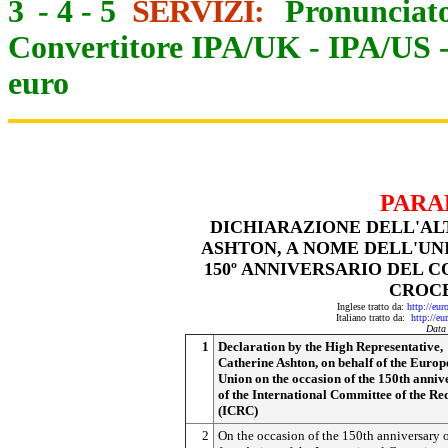
3
-
4
-
5
SERVIZI:
Pronunciato
Convertitore IPA/UK
-
IPA/US
euro
PARA
DICHIARAZIONE DELL'AL
ASHTON, A NOME DELL'UN
150º ANNIVERSARIO DEL 
CROCE
Inglese tratto da:
http://eu
Italiano tratto da:
http://eu
Data
1
Declaration by the High Representative,
Catherine Ashton, on behalf of the Euro
Union on the occasion of the 150th anniv
of the International Committee of the Re
(ICRC)
2
On the occasion of the 150th anniversary o