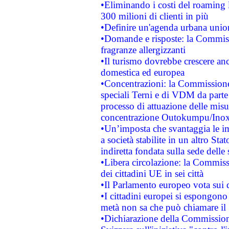
•Eliminando i costi del roaming 
300 milioni di clienti in più
•Definire un'agenda urbana union
•Domande e risposte: la Commiss
fragranze allergizzanti
•Il turismo dovrebbe crescere an
domestica ed europea
•Concentrazioni: la Commissione 
speciali Terni e di VDM da part
processo di attuazione delle misur
concentrazione Outokumpu/In
•Un’imposta che svantaggia le im
a società stabilite in un altro S
indiretta fondata sulla sede delle 
•Libera circolazione: la Commiss
dei cittadini UE in sei città
•Il Parlamento europeo vota sui di
•I cittadini europei si espongono
metà non sa che può chiamare i
•Dichiarazione della Commission