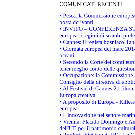
COMUNICATI RECENTI
• Pesca: la Commissione europea 
posta derivanti
• INVITO – CONFERENZA STAMP
europea: i regimi di scambi pref
• Cannes: il regista bosniaco Ta
• Giornata europea del mare 2014
oceani
• Secondo la Corte dei conti eur
tener meglio conto delle questioni
• Occupazione: la Commissione a
Consiglio della direttiva di applic
• Al Festival di Cannes 21 film
Europa creativa
• A proposito di Europa - Rifless
europea
• L'innovazione nel settore marin
• Vienna: Plácido Domingo e And
dell'UE per il patrimonio cultur
• Prodotti ittici targati UE - La