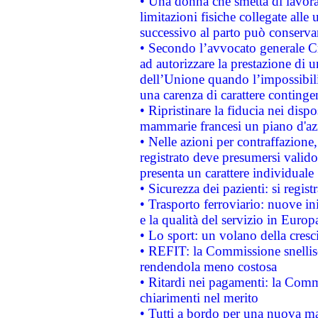
• Una donna che smetta di lavora
limitazioni fisiche collegate alle 
successivo al parto può conservar
• Secondo l’avvocato generale C
ad autorizzare la prestazione di 
dell’Unione quando l’impossibilit
una carenza di carattere contingen
• Ripristinare la fiducia nei disp
mammarie francesi un piano d'azi
• Nelle azioni per contraffazion
registrato deve presumersi valido 
presenta un carattere individuale
• Sicurezza dei pazienti: si regis
• Trasporto ferroviario: nuove iniz
e la qualità del servizio in Europ
• Lo sport: un volano della cresc
• REFIT: la Commissione snellisc
rendendola meno costosa
• Ritardi nei pagamenti: la Commi
chiarimenti nel merito
• Tutti a bordo per una nuova mac