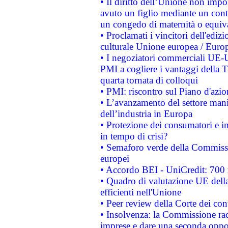
• Il diritto dell’Unione non imp
avuto un figlio mediante un contr
un congedo di maternità o equiv
• Proclamati i vincitori dell'edi
culturale Unione europea / Euro
• I negoziatori commerciali UE-U
PMI a cogliere i vantaggi della 
quarta tornata di colloqui
• PMI: riscontro sul Piano d'azi
• L’avanzamento del settore manifa
dell’industria in Europa
• Protezione dei consumatori e in
in tempo di crisi?
• Semaforo verde della Commission
europei
• Accordo BEI - UniCredit: 700 m
• Quadro di valutazione UE della 
efficienti nell'Unione
• Peer review della Corte dei cont
• Insolvenza: la Commissione ra
imprese e dare una seconda oppor