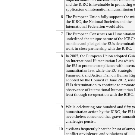
and the ICRC is invaluable in promoting e
application of international humanitarian 
6
The European Union fully supports the mi
the ICRC, the National Societies and the
International Federation worldwide.
7
The European Consensus on Humanitarian
underlined the unique nature of the ICRC'
mandate and pledged the EU's determinati
work in close partnership with the ICRC.
8
In 2005, the European Union adopted Gui
on International Humanitarian Law which
the EU to promote compliance with intern
humanitarian law, while the EU Strategic
Framework and Action Plan on Human Rig
adopted by the Council in June 2012, reite
EU's determination to continue to promote
observance of international humanitarian l
least through co-operation with the ICRC.
9
While celebrating one hundred and fifty ye
humanitarian action by the ICRC, the EU i
nevertheless concerned that grave humanit
challenges persist;
10
civilians frequently bear the brunt of arme
conflict or violence, and violations of