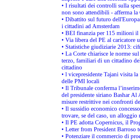
• I risultati dei controlli sulla s
non sono attendibili - afferma la
• Dibattito sul futuro dell'Europ
i cittadini ad Amsterdam
• BEI finanzia per 115 milioni i
• Via libera del PE al caricatore u
• Statistiche giudiziarie 2013: ci
• La Corte chiarisce le norme sul 
terzo, familiari di un cittadino 
cittadino
• l vicepresidente Tajani visita l
delle PMI locali
• Il Tribunale conferma l’inserim
del presidente siriano Bashar Al 
misure restrittive nei confronti de
• Il sussidio economico concesso 
trovare, se del caso, un alloggio
• Il PE adotta Copernicus, il Pr
• Letter from President Barroso
• Potenziare il commercio di prod