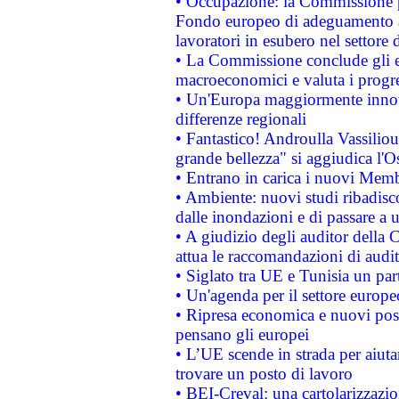
• Occupazione: la Commissione pr
Fondo europeo di adeguamento al
lavoratori in esubero nel settore d
• La Commissione conclude gli es
macroeconomici e valuta i progre
• Un'Europa maggiormente innova
differenze regionali
• Fantastico! Androulla Vassilio
grande bellezza" si aggiudica l'O
• Entrano in carica i nuovi Memb
• Ambiente: nuovi studi ribadisco
dalle inondazioni e di passare a u
• A giudizio degli auditor della
attua le raccomandazioni di aud
• Siglato tra UE e Tunisia un part
• Un'agenda per il settore europe
• Ripresa economica e nuovi post
pensano gli europei
• L’UE scende in strada per aiutar
trovare un posto di lavoro
• BEI-Creval: una cartolarizzazio