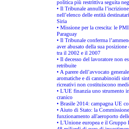
politica più restrittiva seguita ne
• Il Tribunale annulla l’iscrizion
nell’elenco delle entità destinatar
Siria
• Missione per la crescita: le PM
Paraguay
• Il Tribunale conferma l’ammenda
aver abusato della sua posizione
tra il 2002 e il 2007
• Il decesso del lavoratore non est
retribuite
• A parere dell’avvocato generale
aromatiche e di cannabinoidi sint
ricreativi non costituiscono medi
• L'UE finanzia uno strumento in
cranico
• Brasile 2014: campagna UE cont
• Aiuto di Stato: la Commissione 
funzionamento all'aeroporto dello 
• L'Unione europea e il Gruppo B
48 miliardi di euro di investimen