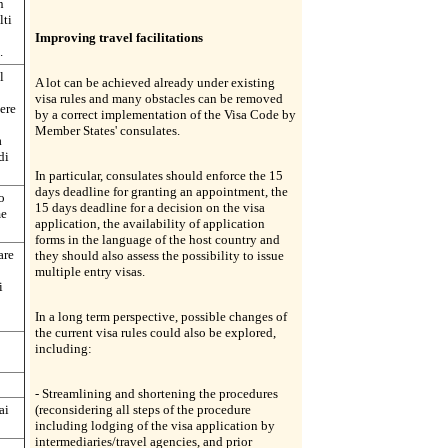
n
lti
Improving travel facilitations
.
l
A lot can be achieved already under existing
visa rules and many obstacles can be removed
ere
by a correct implementation of the Visa Code by
Member States' consulates.
a
di
In particular, consulates should enforce the 15
days deadline for granting an appointment, the
o
15 days deadline for a decision on the visa
me
application, the availability of application
forms in the language of the host country and
are
they should also assess the possibility to issue
multiple entry visas.
i
In a long term perspective, possible changes of
the current visa rules could also be explored,
including:
- Streamlining and shortening the procedures
ai
(reconsidering all steps of the procedure
including lodging of the visa application by
intermediaries/travel agencies, and prior