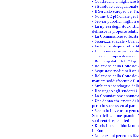
• Continuano a migliorare l
• Situazione occupazionale 
• Il Servizio europeo per l’
• Norme UE più chiare per 
• Servizi pubblici migliori 
• La ripresa degli stock it
definisce le proposte relativ
• La Commissione sollecita 
• Sicurezza stradale - Una 
• Ambiente: disponibili 239
• Un nuovo corso per la dif
• Tessera europea di assicur
• Roaming dati: dal 1° lugli
• Relazione della Corte dei 
• Acquistare medicinali onl
• Relazione della Corte dei 
maniera soddisfacente e il s
• Ambiente: sondaggio della
• Il sostegno agli studenti 
• La Commissione annuncia u
• Una donna che smetta di la
periodo successivo al parto 
• Secondo l’avvocato genera
Stato dell’Unione quando l’i
suoi centri ospedalieri
• Ripristinare la fiducia ne
in Europa
• Nelle azioni per contraffa