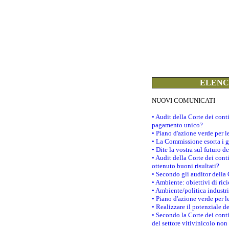
ELENCO
NUOVI COMUNICATI
• Audit della Corte dei con
pagamento unico?
• Piano d'azione verde per 
• La Commissione esorta i go
• Dite la vostra sul futuro 
• Audit della Corte dei cont
ottenuto buoni risultati?
• Secondo gli auditor della
• Ambiente: obiettivi di ric
• Ambiente/politica industria
• Piano d'azione verde per l
• Realizzare il potenziale d
• Secondo la Corte dei conti
del settore vitivinicolo no