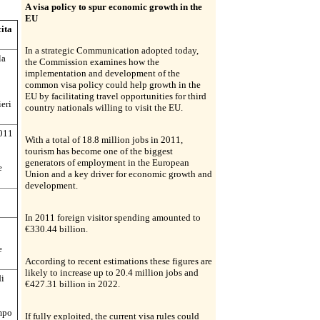
A visa policy to spur economic growth in the
EU
cita
In a strategic Communication adopted today,
la
the Commission examines how the
implementation and development of the
common visa policy could help growth in the
EU by facilitating travel opportunities for third
ieri
country nationals willing to visit the EU.
2011
With a total of 18.8 million jobs in 2011,
tourism has become one of the biggest
generators of employment in the European
e
Union and a key driver for economic growth and
development.
In 2011 foreign visitor spending amounted to
€330.44 billion.
e
According to recent estimations these figures are
likely to increase up to 20.4 million jobs and
di
€427.31 billion in 2022.
empo
If fully exploited, the current visa rules could