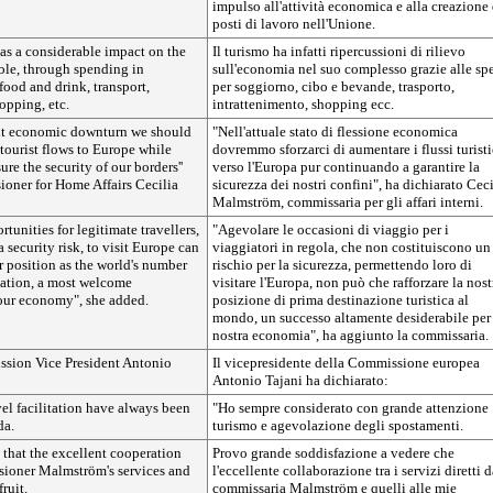
impulso all'attività economica e alla creazione 
posti di lavoro nell'Unione.
as a considerable impact on the
Il turismo ha infatti ripercussioni di rilievo
le, through spending in
sull'economia nel suo complesso grazie alle sp
ood and drink, transport,
per soggiorno, cibo e bevande, trasporto,
opping, etc.
intrattenimento, shopping ecc.
nt economic downturn we should
"Nell'attuale stato di flessione economica
 tourist flows to Europe while
dovremmo sforzarci di aumentare i flussi turisti
re the security of our borders''
verso l'Europa pur continuando a garantire la
ioner for Home Affairs Cecilia
sicurezza dei nostri confini", ha dichiarato Ceci
Malmström, commissaria per gli affari interni.
ortunities for legitimate travellers,
"Agevolare le occasioni di viaggio per i
 security risk, to visit Europe can
viaggiatori in regola, che non costituiscono un
r position as the world's number
rischio per la sicurezza, permettendo loro di
nation, a most welcome
visitare l'Europa, non può che rafforzare la nost
our economy", she added.
posizione di prima destinazione turistica al
mondo, un successo altamente desiderabile per 
nostra economia", ha aggiunto la commissaria.
sion Vice President Antonio
Il vicepresidente della Commissione europea
Antonio Tajani ha dichiarato:
el facilitation have always been
"Ho sempre considerato con grande attenzione
da.
turismo e agevolazione degli spostamenti.
 that the excellent cooperation
Provo grande soddisfazione a vedere che
ioner Malmström's services and
l'eccellente collaborazione tra i servizi diretti d
ruit.
commissaria Malmström e quelli alle mie