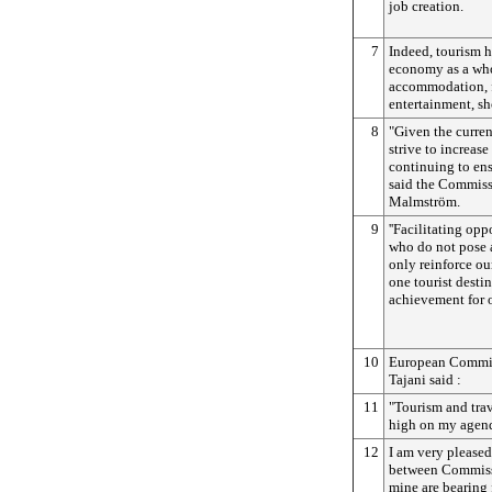
job creation.
7
Indeed, tourism h
economy as a who
accommodation, f
entertainment, sh
8
"Given the curre
strive to increase
continuing to ensu
said the Commiss
Malmström.
9
''Facilitating opp
who do not pose a
only reinforce ou
one tourist desti
achievement for 
10
European Commis
Tajani said :
11
"Tourism and trav
high on my agen
12
I am very pleased
between Commiss
mine are bearing f