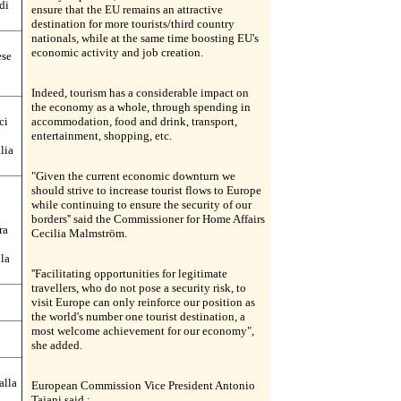
di
ensure that the EU remains an attractive
destination for more tourists/third country
nationals, while at the same time boosting EU's
economic activity and job creation.
ese
Indeed, tourism has a considerable impact on
the economy as a whole, through spending in
ci
accommodation, food and drink, transport,
entertainment, shopping, etc.
lia
"Given the current economic downturn we
should strive to increase tourist flows to Europe
while continuing to ensure the security of our
borders'' said the Commissioner for Home Affairs
ra
Cecilia Malmström.
la
''Facilitating opportunities for legitimate
travellers, who do not pose a security risk, to
visit Europe can only reinforce our position as
the world's number one tourist destination, a
most welcome achievement for our economy",
she added.
alla
European Commission Vice President Antonio
Tajani said :