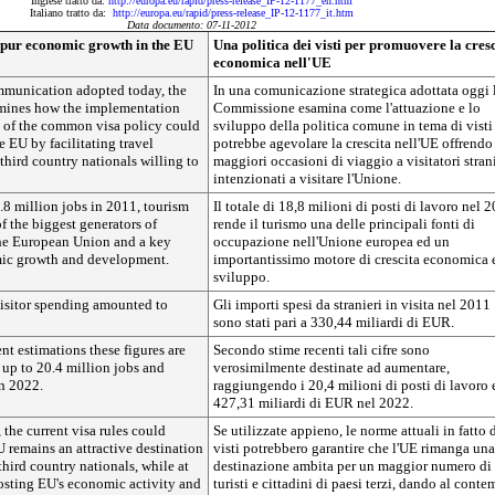
Inglese tratto da:
http://europa.eu/rapid/press-release_IP-12-1177_en.htm
Italiano tratto da:
http://europa.eu/rapid/press-release_IP-12-1177_it.htm
Data documento: 07-11-2012
 spur economic growth in the EU
Una politica dei visti per promuovere la cres
economica nell'UE
ommunication adopted today, the
In una comunicazione strategica adottata oggi 
ines how the implementation
Commissione esamina come l'attuazione e lo
of the common visa policy could
sviluppo della politica comune in tema di visti
e EU by facilitating travel
potrebbe agevolare la crescita nell'UE offrendo
 third country nationals willing to
maggiori occasioni di viaggio a visitatori stran
intenzionati a visitare l'Unione.
8.8 million jobs in 2011, tourism
Il totale di 18,8 milioni di posti di lavoro nel 
 the biggest generators of
rende il turismo una delle principali fonti di
he European Union and a key
occupazione nell'Unione europea ed un
mic growth and development.
importantissimo motore di crescita economica 
sviluppo.
visitor spending amounted to
Gli importi spesi da stranieri in visita nel 2011
sono stati pari a 330,44 miliardi di EUR.
nt estimations these figures are
Secondo stime recenti tali cifre sono
e up to 20.4 million jobs and
verosimilmente destinate ad aumentare,
in 2022.
raggiungendo i 20,4 milioni di posti di lavoro 
427,31 miliardi di EUR nel 2022.
, the current visa rules could
Se utilizzate appieno, le norme attuali in fatto 
U remains an attractive destination
visti potrebbero garantire che l'UE rimanga una
third country nationals, while at
destinazione ambita per un maggior numero di
osting EU's economic activity and
turisti e cittadini di paesi terzi, dando al cont