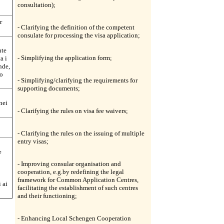
consultation);
r
- Clarifying the definition of the competent
consulate for processing the visa application;
nte
- Simplifying the application form;
a i
nde,
ro
- Simplifying/clarifying the requirements for
supporting documents;
nei
- Clarifying the rules on visa fee waivers;
- Clarifying the rules on the issuing of multiple
entry visas;
e
- Improving consular organisation and
cooperation, e.g.by redefining the legal
framework for Common Application Centres,
 ai
facilitating the establishment of such centres
and their functioning;
- Enhancing Local Schengen Cooperation