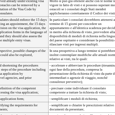
eved already under existing visa
Molto si può già ottenere anche con le norme i
bstacles can be removed by a
vigore in fatto di visti e si possono superare mo
tation of the Visa Code by
ostacoli se i consolati degli Stati membri
onsulates.
applicheranno correttamente il Codice dei visti
nsulates should enforce the 15 days
In particolare i consolati dovrebbero attenersi a
ting an appointment, the 15 days
termine di 15 giorni per concedere un
cision on the visa application, the
appuntamento e all'identica scadenza per decid
pplication forms in the language of
in merito alla richiesta di visto, provvedere alla
and they should also assess the
disponibilità di moduli di richiesta nella lingu
ue multiple entry visas.
del paese ospitante e considerare la possibilità 
rilasciare visti per ingressi multipli.
rspective, possible changes of the
In una prospettiva a lungo termine si potrebber
s could also be explored,
inoltre contemplare modifiche alle attuali nor
relative ai visti, tra le quali:
d shortening the procedures
- accelerare e abbreviare le procedure (riesamin
l steps of the procedure including
ogni fase della procedura, compresa la
sa application by
presentazione della richiesta di visto da parte d
avel agencies, and prior
intermediari o agenzie di viaggio, nonché
consulenze preventive);
definition of the competent
- precisare come individuare il consolato
cessing the visa application;
competente a trattare la richiesta di visto;
 application form;
- semplificare i moduli di richiesta;
rifying the requirements for
- semplificare o chiarire le prescrizioni relative 
ments;
documenti da presentare;