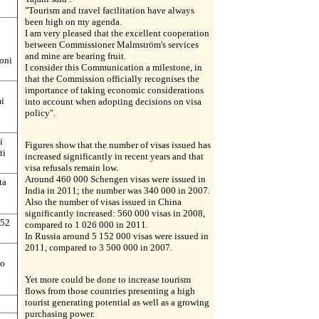
"Tourism and travel facilitation have always
been high on my agenda.
I am very pleased that the excellent cooperation
between Commissioner Malmström's services
and mine are bearing fruit.
oni
I consider this Communication a milestone, in
that the Commission officially recognises the
importance of taking economic considerations
mi
into account when adopting decisions on visa
policy".
i
Figures show that the number of visas issued has
ti
increased significantly in recent years and that
visa refusals remain low.
Around 460 000 Schengen visas were issued in
ta
India in 2011; the number was 340 000 in 2007.
Also the number of visas issued in China
significantly increased: 560 000 visas in 2008,
152
compared to 1 026 000 in 2011.
In Russia around 5 152 000 visas were issued in
2011, compared to 3 500 000 in 2007.
no
Yet more could be done to increase tourism
flows from those countries presenting a high
tourist generating potential as well as a growing
purchasing power.