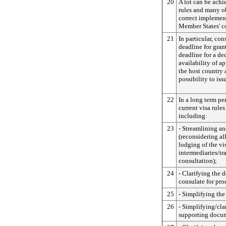
20
A lot can be achi
rules and many o
correct implemen
Member States' c
21
In particular, co
deadline for gran
deadline for a de
availability of a
the host country 
possibility to iss
22
In a long term pe
current visa rule
including:
23
- Streamlining an
(reconsidering al
lodging of the vi
intermediaries/tr
consultation);
24
- Clarifying the 
consulate for pro
25
- Simplifying the
26
- Simplifying/cla
supporting docu