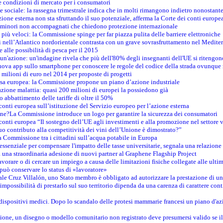
e condizioni di mercato per i consumatori
e sociale: la rassegna trimestrale indica che in molti rimangono indietro nonostant
azione esterna non sta sfruttando il suo potenziale, afferma la Corte dei conti europe
i minori non accompagnati che chiedono protezione internazionale
e più veloci: la Commissione spinge per far piazza pulita delle barriere elettroniche
tici nell’Atlantico nordorientale contrasta con un grave sovrasfruttamento nel Medit
e alle possibilità di pesca per il 2015
un'azione: un'indagine rivela che più dell'80% degli insegnanti dell'UE si ritengon
nuova app sullo smartphone per conoscere le regole del codice della strada ovunque
 milioni di euro nel 2014 per proposte di progetti
esa europea: la Commissione propone un piano d’azione industriale
azione malattia: quasi 200 milioni di europei la possiedono già
o abbattimento delle tariffe di oltre il 50%
conti europea sull’istituzione del Servizio europeo per l’azione esterna
ine?La Commissione introduce un logo per garantire la sicurezza dei consumatori
conti europea “Il sostegno dell’UE agli investimenti e alla promozione nel settore v
uo contributo alla competitività dei vini dell’Unione è dimostrato?”
 Commissione tra i cittadini sull’acqua potabile in Europa
è essenziale per compensare l'impatto delle tasse universitarie, segnala una relazione
na straordinaria adesione di nuovi partner al Graphene Flagship Project
vorare o di cercare un impiego a causa delle limitazioni fisiche collegate alle ultim
può conservare lo status di «lavoratore»
le Cruz Villalón, uno Stato membro è obbligato ad autorizzare la prestazione di un
mpossibilità di prestarlo sul suo territorio dipenda da una carenza di carattere cont
i dispositivi medici. Dopo lo scandalo delle protesi mammarie francesi un piano d'azi
zione, un disegno o modello comunitario non registrato deve presumersi valido se il 