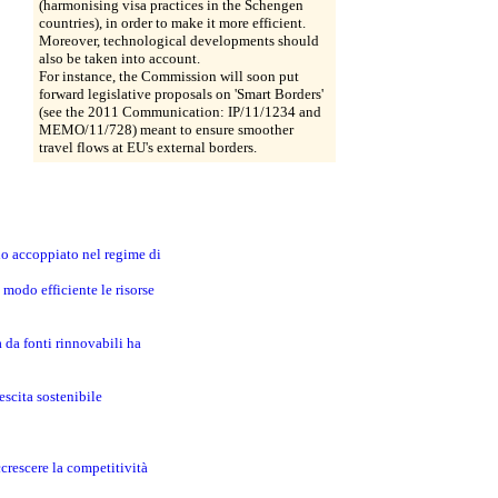
(harmonising visa practices in the Schengen
countries), in order to make it more efficient.
Moreover, technological developments should
also be taken into account.
For instance, the Commission will soon put
forward legislative proposals on 'Smart Borders'
(see the 2011 Communication: IP/11/1234 and
MEMO/11/728) meant to ensure smoother
travel flows at EU's external borders.
no accoppiato nel regime di
modo efficiente le risorse
a da fonti rinnovabili ha
escita sostenibile
crescere la competitività