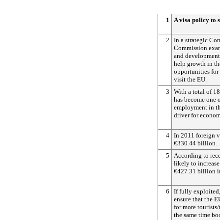
1
A visa policy to
2
In a strategic C
Commission exam
and development 
help growth in th
opportunities for
visit the EU.
3
With a total of 1
has become one of
employment in t
driver for econo
4
In 2011 foreign 
€330.44 billion.
5
According to rece
likely to increas
€427.31 billion 
6
If fully exploited
ensure that the E
for more tourists/
the same time bo