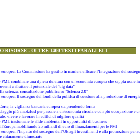
 RISORSE - OLTRE 1400 TESTI PARALLELI
ti europea: La Commissione ha gestito in maniera efficace l’integrazione del sosteg
le PMI: combinare una ripresa duratura con un'economia europea che sappia usare in 
verni a sfruttare il potenziale dei "big data"
della scienza: consultazione pubblica su "Scienza 2.0"
i europea: Il sostegno dei fondi della politica di coesione alla produzione di energi
 Corte, la vigilanza bancaria europea sta prendendo forma
iclaggio più ambiziosi per passare a un'economia circolare con più occupazione e cr
le: vivere e lavorare in edifici di migliore qualità
e PMI: trasformare le sfide ambientali in opportunità di business
ell'Europa mobilitando 25 miliardi di euro di finanziamenti per le PMI
 europea, l’impatto del sostegno dell’UE agli investimenti e alla promozione per ac
n è chiaramente dimostrato