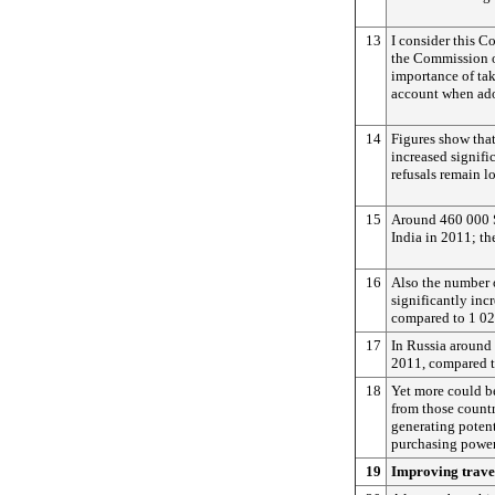
13
I consider this C
the Commission of
importance of ta
account when ado
14
Figures show that
increased signific
refusals remain l
15
Around 460 000 S
India in 2011; t
16
Also the number o
significantly inc
compared to 1 02
17
In Russia around 
2011, compared t
18
Yet more could be
from those countr
generating potent
purchasing power
19
Improving travel