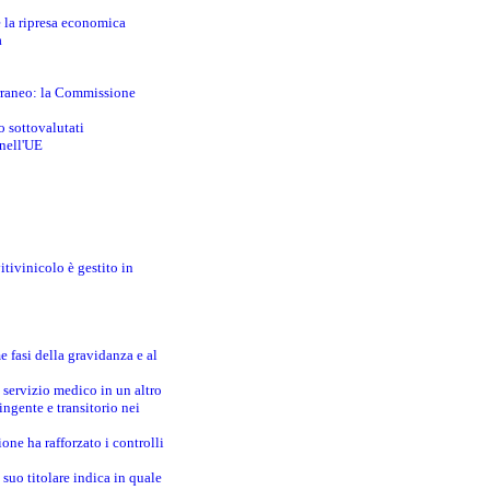
e la ripresa economica
a
erraneo: la Commissione
o sottovalutati
 nell'UE
itivinicolo è gestito in
e fasi della gravidanza e al
 servizio medico in un altro
ingente e transitorio nei
one ha rafforzato i controlli
suo titolare indica in quale