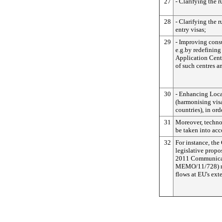
27
- Clarifying the r
28
- Clarifying the r
entry visas;
29
- Improving cons
e.g.by redefinin
Application Centr
of such centres a
30
- Enhancing Loc
(harmonising vis
countries), in ord
31
Moreover, techno
be taken into acc
32
For instance, th
legislative propo
2011 Communicat
MEMO/11/728) me
flows at EU's ext