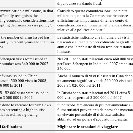
dipendenze sta dando frutti.
ommunication a milestone, in that
Considero questa comunicazione una pietra
ficially recognises the
miliare in quanto la Commissione riconosce
king economic considerations into
ufficialmente l'importanza di tenere conto di
pting decisions on visa policy".
considerazioni economiche nel prendere decisi
relative alla politica dei visti".
 the number of visas issued has
Le statistiche indicano che il numero di visti
antly in recent years and that visa
rilasciati è aumentato notevolmente negli ulti
ow.
anni e che le richieste di visto respinte restano
limitate.
chengen visas were issued in
Nel 2011 sono stati rilasciati circa 460 000 vist
he number was 340 000 in 2007.
per l'area Schengen in India; nel 2007 erano sta
340 000.
f visas issued in China
Anche il numero di visti rilasciati in Cina deno
reased: 560 000 visas in 2008,
un aumento significativo: da 560 000 visti nel
6 000 in 2011.
2008 a 1 026 000 nel 2011.
5 152 000 visas were issued in
In Russia sono stati rilasciati nel 2011 circa 5 
o 3 500 000 in 2007.
000 visti, rispetto ai 3 500 000 del 2007.
 done to increase tourism flows
Si potrebbe fare ancora di più per aumentare i
ies presenting a high tourist
flussi turistici provenienti da paesi che mostra
ial as well as a growing
un elevato potenziale di richiesta turistica
.
abbinato ad un potere d'acquisto in crescita.
 facilitations
Migliorare le occasioni di viaggiare