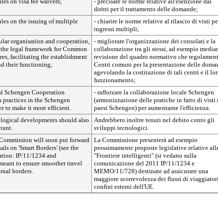
ules on visa fee waivers;
- precisare le norme relative all'esenzione dai
diritti per il trattamento delle domande;
ules on the issuing of multiple
- chiarire le norme relative al rilascio di visti pe
ingressi multipli;
ular organisation and cooperation,
- migliorare l'organizzazione dei consolati e la
g the legal framework for Common
collaborazione tra gli stessi, ad esempio media
es, facilitating the establishment
revisione del quadro normativo che regolament
nd their functioning;
Centri comuni per la presentazione delle doma
agevolando la costituzione di tali centri e il lo
funzionamento;
al Schengen Cooperation
- rafforzare la collaborazione locale Schengen
a practices in the Schengen
(armonizzazione delle pratiche in fatto di visti 
er to make it more efficient.
paesi Schengen) per aumentarne l'efficienza.
logical developments should also
Andrebbero inoltre tenuti nel debito conto gli
ount.
sviluppi tecnologici.
e Commission will soon put forward
La Commissione presenterà ad esempio
sals on 'Smart Borders' (see the
prossimamente proposte legislative relative all
ion: IP/11/1234 and
"Frontiere intelligenti" (si vedano sulla
ant to ensure smoother travel
comunicazione del 2011 IP/11/1234 e
ernal borders.
MEMO/11/728) destinate ad assicurare una
maggiore scorrevolezza dei flussi di viaggiatori
confini esterni dell'UE.