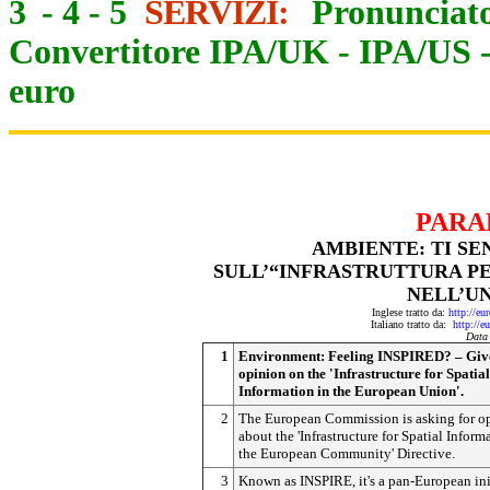
3
-
4
-
5
SERVIZI:
Pronunciato
Convertitore IPA/UK
-
IPA/US
euro
PARA
AMBIENTE: TI SEN
SULL’“INFRASTRUTTURA P
NELL’U
Inglese tratto da:
http://eu
Italiano tratto da:
http://e
Data
1
Environment: Feeling INSPIRED? – Giv
opinion on the 'Infrastructure for Spatial
Information in the European Union'.
2
The European Commission is asking for o
about the 'Infrastructure for Spatial Inform
the European Community' Directive.
3
Known as INSPIRE, it's a pan-European ini