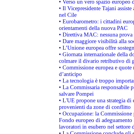
• Verso un vero spazio europeo di 
• Il Vicepresidente Tajani assiste
nel Cile
• Eurobarometro: i cittadini euro
orientamenti della nuova PAC
• Direttiva MAC: nessuna prova a
• Dare maggiore visibilità alla so
• L’Unione europea offre sostegn
• Giornata internazionale della 
colmare il divario retributivo di 
• Commissione europea e quote ro
d’anticipo
• La tecnologia è troppo importan
• La Commissaria responsabile per
salvare Pompei
• L'UE propone una strategia di 
provenienti da zone di conflitto
• Occupazione: la Commissione pr
Fondo europeo di adeguamento al
lavoratori in esubero nel settore d
• La Commissione conclude gli es