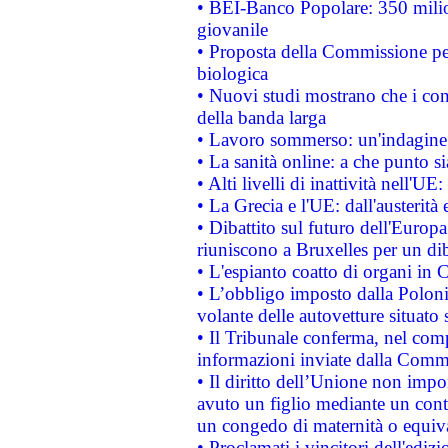
• BEI-Banco Popolare: 350 mili
giovanile
• Proposta della Commissione pe
biologica
• Nuovi studi mostrano che i cons
della banda larga
• Lavoro sommerso: un'indagine 
• La sanità online: a che punto 
• Alti livelli di inattività nell'
• La Grecia e l'UE: dall'austerità
• Dibattito sul futuro dell'Europa:
riuniscono a Bruxelles per un di
• L'espianto coatto di organi in 
• L’obbligo imposto dalla Polonia 
volante delle autovetture situato s
• Il Tribunale conferma, nel compl
informazioni inviate dalla Commi
• Il diritto dell’Unione non imp
avuto un figlio mediante un contr
un congedo di maternità o equiv
• Proclamati i vincitori dell'edi