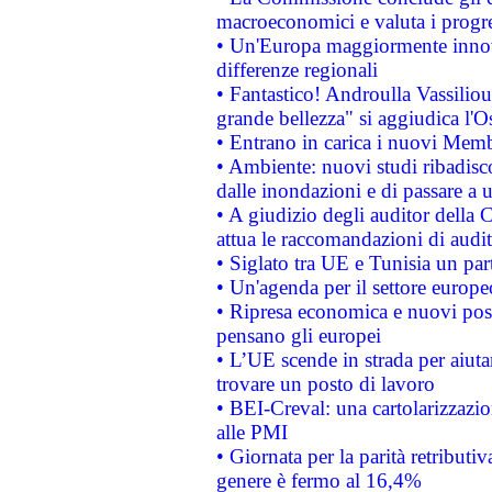
macroeconomici e valuta i progre
• Un'Europa maggiormente innova
differenze regionali
• Fantastico! Androulla Vassilio
grande bellezza" si aggiudica l'O
• Entrano in carica i nuovi Memb
• Ambiente: nuovi studi ribadisco
dalle inondazioni e di passare a u
• A giudizio degli auditor della
attua le raccomandazioni di aud
• Siglato tra UE e Tunisia un part
• Un'agenda per il settore europe
• Ripresa economica e nuovi post
pensano gli europei
• L’UE scende in strada per aiutar
trovare un posto di lavoro
• BEI-Creval: una cartolarizzazio
alle PMI
• Giornata per la parità retributiv
genere è fermo al 16,4%