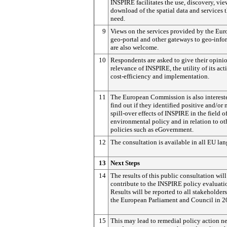
INSPIRE facilitates the use, discovery, vi
download of the spatial data and services 
need.
9
Views on the services provided by the Eu
geo-portal and other gateways to geo-info
are also welcome.
10
Respondents are asked to give their opini
relevance of INSPIRE, the utility of its acti
cost-efficiency and implementation.
11
The European Commission is also interest
find out if they identified positive and/or
spill-over effects of INSPIRE in the field o
environmental policy and in relation to ot
policies such as eGovernment.
12
The consultation is available in all EU la
13
Next Steps
14
The results of this public consultation will
contribute to the INSPIRE policy evaluati
Results will be reported to all stakeholder
the European Parliament and Council in 2
15
This may lead to remedial policy action n