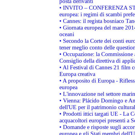
posta derivanti
• INVITO – CONFERENZA STAMP
europea: i regimi di scambi pref
• Cannes: il regista bosniaco Ta
• Giornata europea del mare 2014
oceani
• Secondo la Corte dei conti eur
tener meglio conto delle questioni
• Occupazione: la Commissione a
Consiglio della direttiva di applic
• Al Festival di Cannes 21 film
Europa creativa
• A proposito di Europa - Rifless
europea
• L'innovazione nel settore marin
• Vienna: Plácido Domingo e And
dell'UE per il patrimonio cultur
• Prodotti ittici targati UE - La
acquacoltori europei presenti 
• Domande e risposte sugli accor
europea e gli Stati membri dell'U