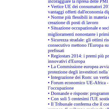
incoraggiare la ripresa delle PMI 
• Vertice UE dei consumatori 201
vantaggi offerti dall'economia dig
• Norme più flessibili in materia d
creazione di posti di lavoro
• Situazione occupazionale e socia
miglioramenti nonostante i primi 
• Sicurezza stradale: gli ottimi ri
consecutivo mettono l'Europa sull
prefissati
• Regiostars 2014: i premi più pre
innovativi d'Europa
• La Commissione europea avvia 
protezione degli investitori nell
• Integrazione dei Rom: un verti
• Forum economico UE-Africa - in
l’occupazione
• Domande e risposte: programma
• Con soli 5 centesimi l'UE sosti
• Il Tribunale conferma che il co