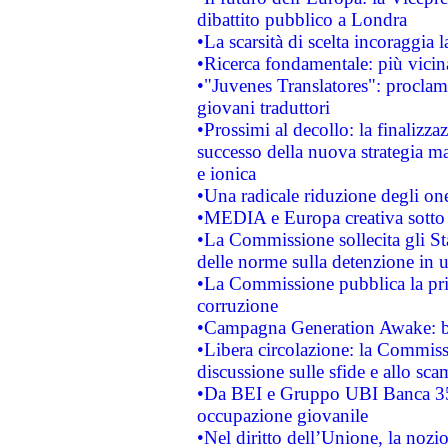
dibattito pubblico a Londra
•La scarsità di scelta incoraggia l
•Ricerca fondamentale: più vicin
•"Juvenes Translatores": proclama
giovani traduttori
•Prossimi al decollo: la finalizzaz
successo della nuova strategia ma
e ionica
•Una radicale riduzione degli oner
•MEDIA e Europa creativa sotto i r
•La Commissione sollecita gli Sta
delle norme sulla detenzione in 
•La Commissione pubblica la prim
corruzione
•Campagna Generation Awake: bast
•Libera circolazione: la Commiss
discussione sulle sfide e allo sca
•Da BEI e Gruppo UBI Banca 35
occupazione giovanile
•Nel diritto dell’Unione, la nozi