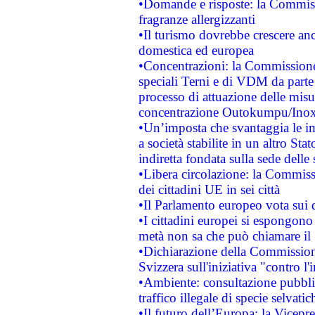
•Domande e risposte: la Commiss
fragranze allergizzanti
•Il turismo dovrebbe crescere an
domestica ed europea
•Concentrazioni: la Commissione 
speciali Terni e di VDM da part
processo di attuazione delle misur
concentrazione Outokumpu/In
•Un’imposta che svantaggia le im
a società stabilite in un altro S
indiretta fondata sulla sede delle 
•Libera circolazione: la Commiss
dei cittadini UE in sei città
•Il Parlamento europeo vota sui di
•I cittadini europei si espongono
metà non sa che può chiamare i
•Dichiarazione della Commission
Svizzera sull'iniziativa "contro 
•Ambiente: consultazione pubblic
traffico illegale di specie selvatic
•Il futuro dell’Europa: la Vicep