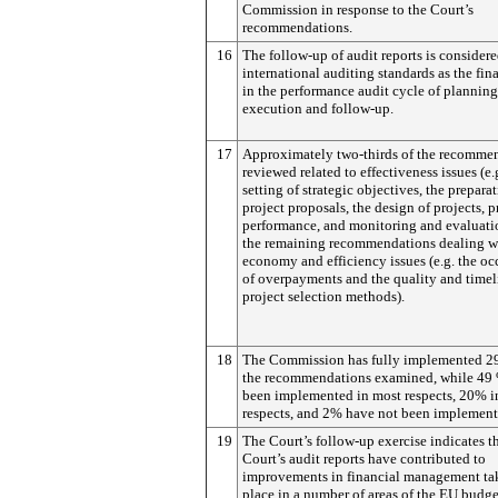
Commission in response to the Court’s
recommendations.
16
The follow-up of audit reports is consider
international auditing standards as the fina
in the performance audit cycle of planning
execution and follow-up.
17
Approximately two-thirds of the recomme
reviewed related to effectiveness issues (e.
setting of strategic objectives, the prepara
project proposals, the design of projects, p
performance, and monitoring and evaluati
the remaining recommendations dealing w
economy and efficiency issues (e.g. the oc
of overpayments and the quality and timel
project selection methods).
18
The Commission has fully implemented 2
the recommendations examined, while 49
been implemented in most respects, 20% 
respects, and 2% have not been implement
19
The Court’s follow-up exercise indicates th
Court’s audit reports have contributed to
improvements in financial management ta
place in a number of areas of the EU budge