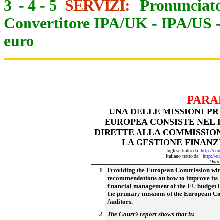
3
-
4
-
5
SERVIZI:
Pronunciato
Convertitore IPA/UK
-
IPA/US
euro
PARA
UNA DELLE MISSIONI PR
EUROPEA CONSISTE NEL
DIRETTE ALLA COMMISSIO
LA GESTIONE FINANZ
Inglese tratto da:
http://eu
Italiano tratto da:
http://e
Data
1
Providing the European Commission wit
recommendations on how to improve its
financial management of the EU budget i
the primary missions of the European Co
Auditors.
2
The Court’s report shows that its