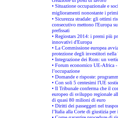
creazione di posti di lavoro
• Situazione occupazionale e socia
miglioramenti nonostante i primi 
• Sicurezza stradale: gli ottimi ri
consecutivo mettono l'Europa sull
prefissati
• Regiostars 2014: i premi più pre
innovativi d'Europa
• La Commissione europea avvia 
protezione degli investitori nell
• Integrazione dei Rom: un verti
• Forum economico UE-Africa - in
l’occupazione
• Domande e risposte: programma
• Con soli 5 centesimi l'UE sosti
• Il Tribunale conferma che il co
europeo di sviluppo regionale all
di quasi 80 milioni di euro
• Diritti dei passeggeri nel trasp
l’Italia alla Corte di giustizia 
• Come garantire procedure di ri