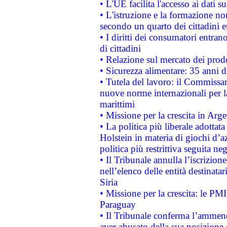
• L'UE facilita l'accesso ai dati s
• L'istruzione e la formazione n
secondo un quarto dei cittadini 
• I diritti dei consumatori entran
di cittadini
• Relazione sul mercato dei prodot
• Sicurezza alimentare: 35 anni d
• Tutela del lavoro: il Commissa
nuove norme internazionali per la 
marittimi
• Missione per la crescita in Arg
• La politica più liberale adott
Holstein in materia di giochi d’a
politica più restrittiva seguita ne
• Il Tribunale annulla l’iscrizion
nell’elenco delle entità destinatar
Siria
• Missione per la crescita: le PM
Paraguay
• Il Tribunale conferma l’ammenda
aver abusato della sua posizione