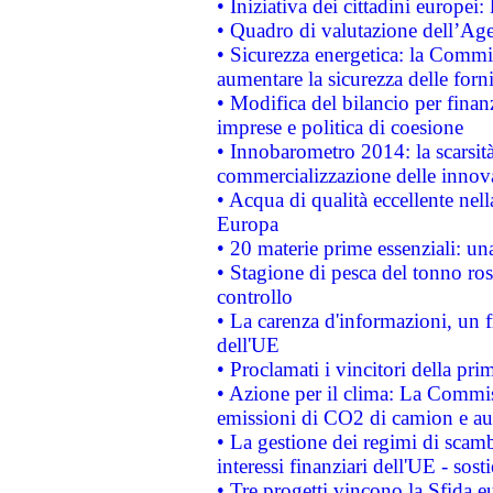
• Iniziativa dei cittadini europe
• Quadro di valutazione dell’Ag
• Sicurezza energetica: la Commis
aumentare la sicurezza delle forni
• Modifica del bilancio per finanz
imprese e politica di coesione
• Innobarometro 2014: la scarsità 
commercializzazione delle innov
• Acqua di qualità eccellente nel
Europa
• 20 materie prime essenziali: una
• Stagione di pesca del tonno ros
controllo
• La carenza d'informazioni, un fr
dell'UE
• Proclamati i vincitori della p
• Azione per il clima: La Commiss
emissioni di CO2 di camion e a
• La gestione dei regimi di scamb
interessi finanziari dell'UE - sos
• Tre progetti vincono la Sfida e