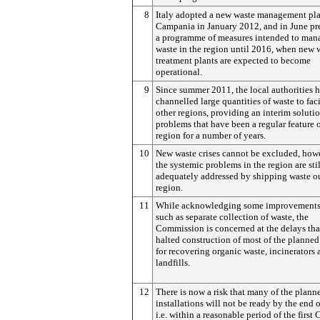
8
Italy adopted a new waste management pla
Campania in January 2012, and in June pr
a programme of measures intended to man
waste in the region until 2016, when new 
treatment plants are expected to become
operational.
9
Since summer 2011, the local authorities 
channelled large quantities of waste to faci
other regions, providing an interim solutio
problems that have been a regular feature o
region for a number of years.
10
New waste crises cannot be excluded, howe
the systemic problems in the region are stil
adequately addressed by shipping waste ou
region.
11
While acknowledging some improvements 
such as separate collection of waste, the
Commission is concerned at the delays tha
halted construction of most of the planned
for recovering organic waste, incinerators 
landfills.
12
There is now a risk that many of the plann
installations will not be ready by the end 
i.e. within a reasonable period of the first 