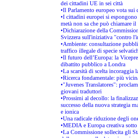
dei cittadini UE in sei città
•Il Parlamento europeo vota sui di
•I cittadini europei si espongono
metà non sa che può chiamare i
•Dichiarazione della Commission
Svizzera sull'iniziativa "contro 
•Ambiente: consultazione pubblic
traffico illegale di specie selvatic
•Il futuro dell’Europa: la Vicep
dibattito pubblico a Londra
•La scarsità di scelta incoraggia l
•Ricerca fondamentale: più vicin
•"Juvenes Translatores": proclama
giovani traduttori
•Prossimi al decollo: la finalizzaz
successo della nuova strategia ma
e ionica
•Una radicale riduzione degli oner
•MEDIA e Europa creativa sotto i r
•La Commissione sollecita gli Sta