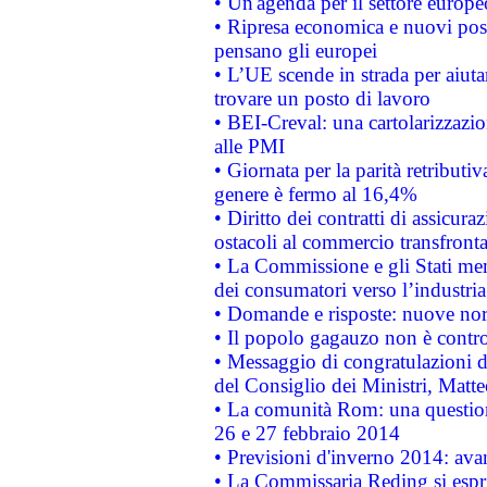
• Un'agenda per il settore europe
• Ripresa economica e nuovi post
pensano gli europei
• L’UE scende in strada per aiutar
trovare un posto di lavoro
• BEI-Creval: una cartolarizzazio
alle PMI
• Giornata per la parità retributiv
genere è fermo al 16,4%
• Diritto dei contratti di assicura
ostacoli al commercio transfronta
• La Commissione e gli Stati mem
dei consumatori verso l’industria
• Domande e risposte: nuove norm
• Il popolo gagauzo non è contr
• Messaggio di congratulazioni d
del Consiglio dei Ministri, Matt
• La comunità Rom: una questio
26 e 27 febbraio 2014
• Previsioni d'inverno 2014: avan
• La Commissaria Reding si espr