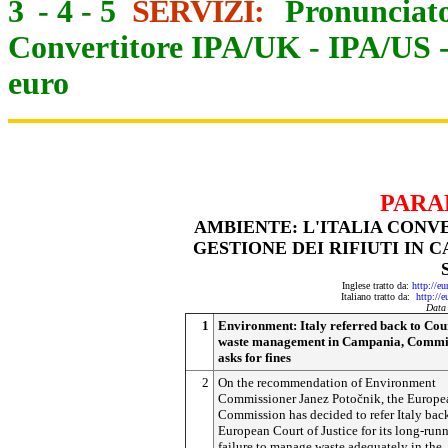
3
-
4
-
5
SERVIZI:
Pronunciato
Convertitore IPA/UK
-
IPA/US
euro
PARA
AMBIENTE: L'ITALIA CONV
GESTIONE DEI RIFIUTI IN 
Inglese tratto da:
http://e
Italiano tratto da:
http://
Data
1
Environment: Italy referred back to Cou
waste management in Campania, Commi
asks for fines
2
On the recommendation of Environment
Commissioner Janez
Potočnik
, the Europe
Commission has decided to refer Italy back
European Court of Justice for its long-run
failure to manage waste adequately in the