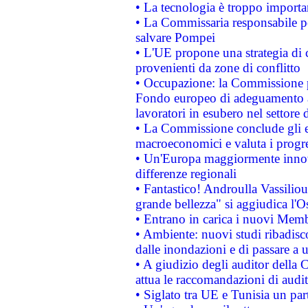
• La tecnologia è troppo importan
• La Commissaria responsabile per
salvare Pompei
• L'UE propone una strategia di 
provenienti da zone di conflitto
• Occupazione: la Commissione pr
Fondo europeo di adeguamento al
lavoratori in esubero nel settore d
• La Commissione conclude gli es
macroeconomici e valuta i progre
• Un'Europa maggiormente innova
differenze regionali
• Fantastico! Androulla Vassilio
grande bellezza" si aggiudica l'O
• Entrano in carica i nuovi Memb
• Ambiente: nuovi studi ribadisco
dalle inondazioni e di passare a u
• A giudizio degli auditor della
attua le raccomandazioni di aud
• Siglato tra UE e Tunisia un part