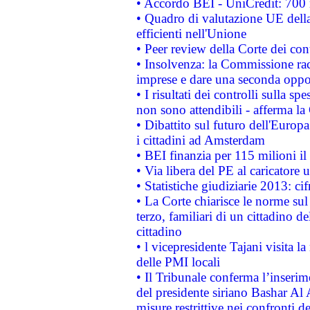
• Accordo BEI - UniCredit: 700 m
• Quadro di valutazione UE della 
efficienti nell'Unione
• Peer review della Corte dei cont
• Insolvenza: la Commissione ra
imprese e dare una seconda oppor
• I risultati dei controlli sulla s
non sono attendibili - afferma la
• Dibattito sul futuro dell'Europ
i cittadini ad Amsterdam
• BEI finanzia per 115 milioni i
• Via libera del PE al caricatore u
• Statistiche giudiziarie 2013: ci
• La Corte chiarisce le norme sul 
terzo, familiari di un cittadino 
cittadino
• l vicepresidente Tajani visita l
delle PMI locali
• Il Tribunale conferma l’inserim
del presidente siriano Bashar Al 
misure restrittive nei confronti de