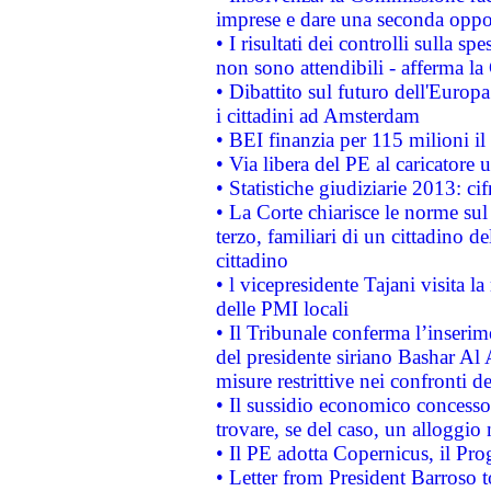
imprese e dare una seconda oppor
• I risultati dei controlli sulla s
non sono attendibili - afferma la
• Dibattito sul futuro dell'Europ
i cittadini ad Amsterdam
• BEI finanzia per 115 milioni i
• Via libera del PE al caricatore u
• Statistiche giudiziarie 2013: ci
• La Corte chiarisce le norme sul 
terzo, familiari di un cittadino 
cittadino
• l vicepresidente Tajani visita l
delle PMI locali
• Il Tribunale conferma l’inserim
del presidente siriano Bashar Al 
misure restrittive nei confronti de
• Il sussidio economico concesso 
trovare, se del caso, un alloggio
• Il PE adotta Copernicus, il Pr
• Letter from President Barroso