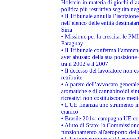
Holstein in materia di giochi d’a
politica più restrittiva seguita ne
• Il Tribunale annulla l’iscrizion
nell’elenco delle entità destinatar
Siria
• Missione per la crescita: le PM
Paraguay
• Il Tribunale conferma l’ammenda
aver abusato della sua posizione
tra il 2002 e il 2007
• Il decesso del lavoratore non est
retribuite
• A parere dell’avvocato generale
aromatiche e di cannabinoidi sint
ricreativi non costituiscono medi
• L'UE finanzia uno strumento in
cranico
• Brasile 2014: campagna UE cont
• Aiuto di Stato: la Commissione 
funzionamento all'aeroporto dello 
• L'Unione europea e il Gruppo B