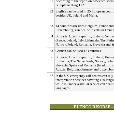
31
According to the report on how each Memb
is implementing 112:
32
English can be used in 25 European count
besides UK, Ireland and Malta;
33
14 countries (besides Belgium, France and
Luxembourg) can deal with calls in French
34
Bulgaria, Czech Republic, Finland, Germa
Greece, Ireland, Italy, Lithuania, The Neth
Norway, Poland, Romania, Slovakia and S
35
German can be used 12 countries:
36
Bulgaria, Czech Republic, Finland, Hungary
Lithuania, The Netherlands, Norway, Pola
Slovakia, Spain and Romania (in addition 
Austria, Belgium, Germany and Luxembou
37
In the UK, emergency call centres can rely
interpretation services covering 170 langu
while in France a similar service can deal 
languages.
ELENCO RISORSE -