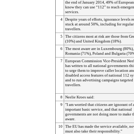
the end of January 2014, 49% of European
know they can use “112” to reach emerge
services.
4
Despite years of efforts, ignorance levels 
stuck at around 50%, including for regular
travellers.
5
The citizens most at risk are those from Gr
(10%) and United Kingdom (18%).
6
The most aware are in Luxembourg (80%),
Romania (71%), Poland and Bulgaria (70%
7
European Commission Vice-President Neel
has written to all national governments th
to urge them to improve caller location an
disabled access features of national 112 sy
and to run advertising campaigns targeted 
travellers.
8
Neelie Kroes said:
9
"I am worried that citizens are ignorant of 
important basic service, and that national
governments are not doing more to make 
aware.
10
The EU has made the service available, no
must also take their responsibility.”