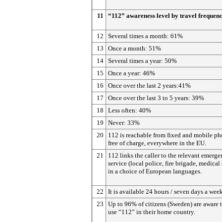
11
“112” awareness level by travel frequen
12
Several times a month: 61%
13
Once a month: 51%
14
Several times a year: 50%
15
Once a year: 46%
16
Once over the last 2 years:41%
17
Once over the last 3 to 5 years: 39%
18
Less often: 40%
19
Never: 33%
20
112 is reachable from fixed and mobile ph
free of charge, everywhere in the EU.
21
112 links the caller to the relevant emerg
service (local police, fire brigade, medical
in a choice of European languages.
22
It is available 24 hours / seven days a week
23
Up to 96% of citizens (Sweden) are aware 
use “112” in their home country.