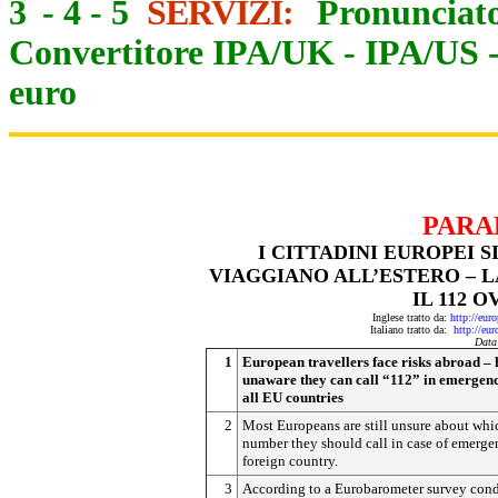
3
-
4
-
5
SERVIZI:
Pronunciato
Convertitore IPA/UK
-
IPA/US
euro
PARA
I CITTADINI EUROPEI 
VIAGGIANO ALL’ESTERO – 
IL 112 
Inglese tratto da:
http://eur
Italiano tratto da:
http://eu
Data
1
European travellers face risks abroad – 
unaware they can call “112” in emergenc
all EU countries
2
Most Europeans are still unsure about whi
number they should call in case of emerge
foreign country.
3
According to a Eurobarometer survey cond