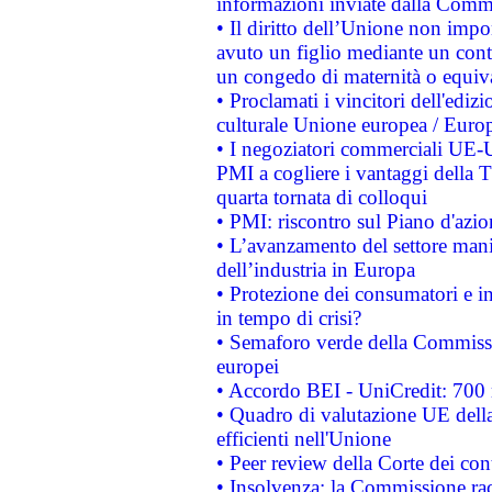
informazioni inviate dalla Commi
• Il diritto dell’Unione non imp
avuto un figlio mediante un contr
un congedo di maternità o equiv
• Proclamati i vincitori dell'edi
culturale Unione europea / Euro
• I negoziatori commerciali UE-U
PMI a cogliere i vantaggi della 
quarta tornata di colloqui
• PMI: riscontro sul Piano d'azi
• L’avanzamento del settore manifa
dell’industria in Europa
• Protezione dei consumatori e in
in tempo di crisi?
• Semaforo verde della Commission
europei
• Accordo BEI - UniCredit: 700 m
• Quadro di valutazione UE della 
efficienti nell'Unione
• Peer review della Corte dei cont
• Insolvenza: la Commissione ra