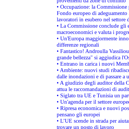
provenienti da zone di conflitto
• Occupazione: la Commissione pr
Fondo europeo di adeguamento al
lavoratori in esubero nel settore d
• La Commissione conclude gli es
macroeconomici e valuta i progre
• Un'Europa maggiormente innova
differenze regionali
• Fantastico! Androulla Vassilio
grande bellezza" si aggiudica l'O
• Entrano in carica i nuovi Memb
• Ambiente: nuovi studi ribadisco
dalle inondazioni e di passare a u
• A giudizio degli auditor della
attua le raccomandazioni di aud
• Siglato tra UE e Tunisia un part
• Un'agenda per il settore europe
• Ripresa economica e nuovi post
pensano gli europei
• L’UE scende in strada per aiutar
trovare un posto di lavoro