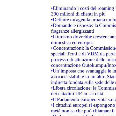
•Eliminando i costi del roaming 
300 milioni di clienti in più
•Definire un'agenda urbana union
•Domande e risposte: la Commiss
fragranze allergizzanti
•Il turismo dovrebbe crescere an
domestica ed europea
•Concentrazioni: la Commissione 
speciali Terni e di VDM da part
processo di attuazione delle misur
concentrazione Outokumpu/In
•Un’imposta che svantaggia le im
a società stabilite in un altro S
indiretta fondata sulla sede delle 
•Libera circolazione: la Commiss
dei cittadini UE in sei città
•Il Parlamento europeo vota sui di
•I cittadini europei si espongono
metà non sa che può chiamare i