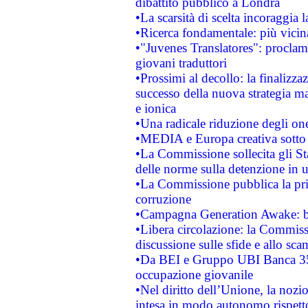
dibattito pubblico a Londra
•La scarsità di scelta incoraggia l
•Ricerca fondamentale: più vicin
•"Juvenes Translatores": proclama
giovani traduttori
•Prossimi al decollo: la finalizzaz
successo della nuova strategia ma
e ionica
•Una radicale riduzione degli oner
•MEDIA e Europa creativa sotto i r
•La Commissione sollecita gli Sta
delle norme sulla detenzione in 
•La Commissione pubblica la prim
corruzione
•Campagna Generation Awake: bast
•Libera circolazione: la Commiss
discussione sulle sfide e allo sca
•Da BEI e Gruppo UBI Banca 35
occupazione giovanile
•Nel diritto dell’Unione, la nozi
intesa in modo autonomo rispetto 