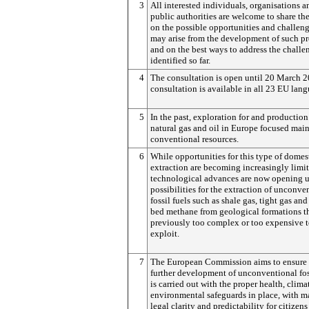
3
All interested individuals, organisations a
public authorities are welcome to share th
on the possible opportunities and challeng
may arise from the development of such pr
and on the best ways to address the challe
identified so far.
4
The consultation is open until 20 March 
consultation is available in all 23 EU lang
5
In the past, exploration for and production
natural gas and oil in Europe focused mai
conventional resources.
6
While opportunities for this type of domes
extraction are becoming increasingly limit
technological advances are now opening 
possibilities for the extraction of unconve
fossil fuels such as shale gas, tight gas and
bed methane from geological formations t
previously too complex or too expensive 
exploit.
7
The European Commission aims to ensure 
further development of unconventional fos
is carried out with the proper health, clima
environmental safeguards in place, with
legal clarity and predictability for citizen