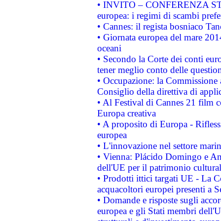
• INVITO – CONFERENZA STAMP
europea: i regimi di scambi pref
• Cannes: il regista bosniaco Ta
• Giornata europea del mare 2014
oceani
• Secondo la Corte dei conti eur
tener meglio conto delle questioni
• Occupazione: la Commissione a
Consiglio della direttiva di applic
• Al Festival di Cannes 21 film
Europa creativa
• A proposito di Europa - Rifless
europea
• L'innovazione nel settore marin
• Vienna: Plácido Domingo e And
dell'UE per il patrimonio cultur
• Prodotti ittici targati UE - La
acquacoltori europei presenti 
• Domande e risposte sugli accor
europea e gli Stati membri dell'U