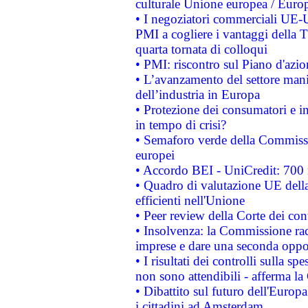
culturale Unione europea / Euro
• I negoziatori commerciali UE-U
PMI a cogliere i vantaggi della 
quarta tornata di colloqui
• PMI: riscontro sul Piano d'azi
• L’avanzamento del settore manifa
dell’industria in Europa
• Protezione dei consumatori e in
in tempo di crisi?
• Semaforo verde della Commission
europei
• Accordo BEI - UniCredit: 700 m
• Quadro di valutazione UE della 
efficienti nell'Unione
• Peer review della Corte dei cont
• Insolvenza: la Commissione ra
imprese e dare una seconda oppor
• I risultati dei controlli sulla s
non sono attendibili - afferma la
• Dibattito sul futuro dell'Europ
i cittadini ad Amsterdam