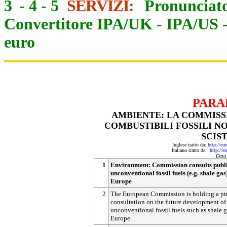
3
-
4
-
5
SERVIZI:
Pronunciato
Convertitore IPA/UK
-
IPA/US
euro
PARA
AMBIENTE: LA COMMISSI
COMBUSTIBILI FOSSILI NO
SCIS
Inglese tratto da:
http://eu
Italiano tratto da:
http://e
Data
1
Environment: Commission consults publ
unconventional fossil fuels (e.g. shale gas
Europe
2
The European Commission is holding a pu
consultation on the future development of
unconventional fossil fuels such as shale g
Europe.