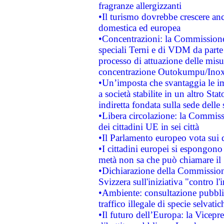
fragranze allergizzanti
•Il turismo dovrebbe crescere an
domestica ed europea
•Concentrazioni: la Commissione 
speciali Terni e di VDM da part
processo di attuazione delle misur
concentrazione Outokumpu/In
•Un’imposta che svantaggia le im
a società stabilite in un altro S
indiretta fondata sulla sede delle 
•Libera circolazione: la Commiss
dei cittadini UE in sei città
•Il Parlamento europeo vota sui di
•I cittadini europei si espongono
metà non sa che può chiamare i
•Dichiarazione della Commission
Svizzera sull'iniziativa "contro 
•Ambiente: consultazione pubblic
traffico illegale di specie selvatic
•Il futuro dell’Europa: la Vicep