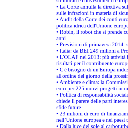
strutturali e d'investimento euro
• La Corte annulla la direttiva s
sulle infrazioni in materia di sicu
• Audit della Corte dei conti euro
politica idrica dell'Unione europ
• Robin, il robot che si prende c
anni
• Previsioni di primavera 2014: si
• Italia: da BEI 249 milioni a Pr
• L'OLAF nel 2013: più attività i
risultati per il contribuente euro
• C'è bisogno di un'Europa indust
all'ordine del giorno della pros
• Ambiente e clima: la Commissi
euro per 225 nuovi progetti in m
• Politica di responsabilità soci
chiede il parere delle parti interes
sfide future
• 23 milioni di euro di finanzia
nell’Unione europea e nei paesi t
• Dalla luce del sole al carboturb