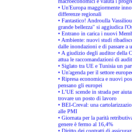
macroeconomici e valuta i progre
• Un'Europa maggiormente innova
differenze regionali
• Fantastico! Androulla Vassilio
grande bellezza" si aggiudica l'O
• Entrano in carica i nuovi Memb
• Ambiente: nuovi studi ribadisco
dalle inondazioni e di passare a u
• A giudizio degli auditor della
attua le raccomandazioni di aud
• Siglato tra UE e Tunisia un part
• Un'agenda per il settore europe
• Ripresa economica e nuovi post
pensano gli europei
• L’UE scende in strada per aiutar
trovare un posto di lavoro
• BEI-Creval: una cartolarizzazio
alle PMI
• Giornata per la parità retributiv
genere è fermo al 16,4%
• Diritto dei contratti di assicura