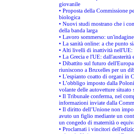
giovanile
• Proposta della Commissione pe
biologica
• Nuovi studi mostrano che i cons
della banda larga
• Lavoro sommerso: un'indagine 
• La sanità online: a che punto 
• Alti livelli di inattività nell'
• La Grecia e l'UE: dall'austerità
• Dibattito sul futuro dell'Europa:
riuniscono a Bruxelles per un di
• L'espianto coatto di organi in 
• L’obbligo imposto dalla Polonia 
volante delle autovetture situato s
• Il Tribunale conferma, nel compl
informazioni inviate dalla Commi
• Il diritto dell’Unione non imp
avuto un figlio mediante un contr
un congedo di maternità o equiv
• Proclamati i vincitori dell'edi