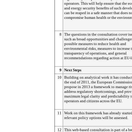
operators. This will help ensure that the 
and energy security benefits of such deve
can be reaped in a safe manner that does n
compromise human health or the environm
8
The questions in the consultation cover is
such as broad opportunities and challenge
possible measures to reduce health and
environmental risks, measures to increase 
transparency of operations, and general
recommendations regarding action at EU-l
9
Next Steps
10
Building on analytical work it has conduc
the end of 2011, the European Commission
propose in 2013 a framework to manage ri
address regulatory shortcomings, and prov
maximum legal clarity and predictability 
operators and citizens across the EU.
11
Work on this framework has already started
relevant policy options will be assessed.
12
This web-based consultation is part of a b