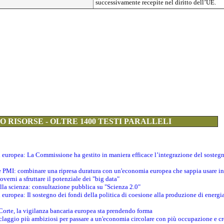
successivamente recepite nel diritto dell’UE.
 RISORSE - OLTRE 1400 TESTI PARALLELI
ti europea: La Commissione ha gestito in maniera efficace l’integrazione del sosteg
le PMI: combinare una ripresa duratura con un'economia europea che sappia usare in 
verni a sfruttare il potenziale dei "big data"
della scienza: consultazione pubblica su "Scienza 2.0"
i europea: Il sostegno dei fondi della politica di coesione alla produzione di energi
 Corte, la vigilanza bancaria europea sta prendendo forma
iclaggio più ambiziosi per passare a un'economia circolare con più occupazione e cr