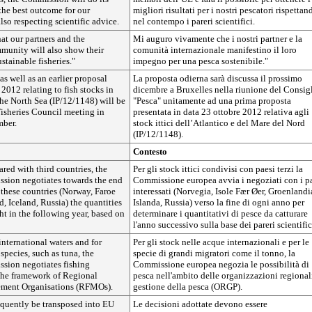
the best outcome for our
migliori risultati per i nostri pescatori rispettan
lso respecting scientific advice.
nel contempo i pareri scientifici.
hat our partners and the
Mi auguro vivamente che i nostri partner e la
munity will also show their
comunità internazionale manifestino il loro
tainable fisheries."
impegno per una pesca sostenibile."
as well as an earlier proposal
La proposta odierna sarà discussa il prossimo
2012 relating to fish stocks in
dicembre a Bruxelles nella riunione del Consig
the North Sea (IP/12/1148) will be
"Pesca" unitamente ad una prima proposta
Fisheries Council meeting in
presentata in data 23 ottobre 2012 relativa agli
mber.
stock ittici dell’Atlantico e del Mare del Nord
(IP/12/1148).
Contesto
ared with third countries, the
Per gli stock ittici condivisi con paesi terzi la
ion negotiates towards the end
Commissione europea avvia i negoziati con i p
 these countries (Norway, Faroe
interessati (Norvegia, Isole Fær Øer, Groenlandi
d, Iceland, Russia) the quantities
Islanda, Russia) verso la fine di ogni anno per
ght in the following year, based on
determinare i quantitativi di pesce da catturare
l'anno successivo sulla base dei pareri scientific
international waters and for
Per gli stock nelle acque internazionali e per le
species, such as tuna, the
specie di grandi migratori come il tonno, la
ion negotiates fishing
Commissione europea negozia le possibilità di
 the framework of Regional
pesca nell'ambito delle organizzazioni regional
ement Organisations (RFMOs).
gestione della pesca (ORGP).
quently be transposed into EU
Le decisioni adottate devono essere