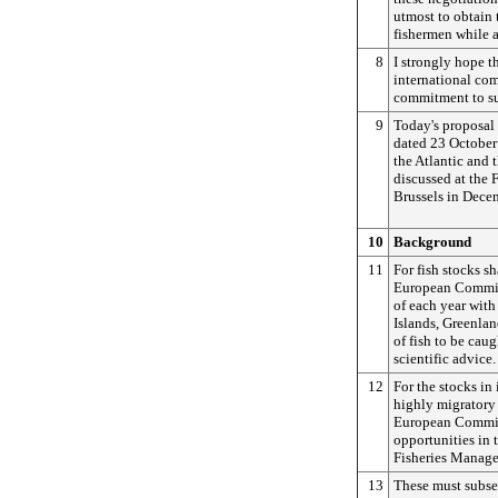
utmost to obtain 
fishermen while a
8
I strongly hope t
international com
commitment to sus
9
Today's proposal 
dated 23 October 
the Atlantic and 
discussed at the 
Brussels in Dece
10
Background
11
For fish stocks sh
European Commiss
of each year with
Islands, Greenlan
of fish to be cau
scientific advice.
12
For the stocks in 
highly migratory 
European Commiss
opportunities in
Fisheries Manag
13
These must subse