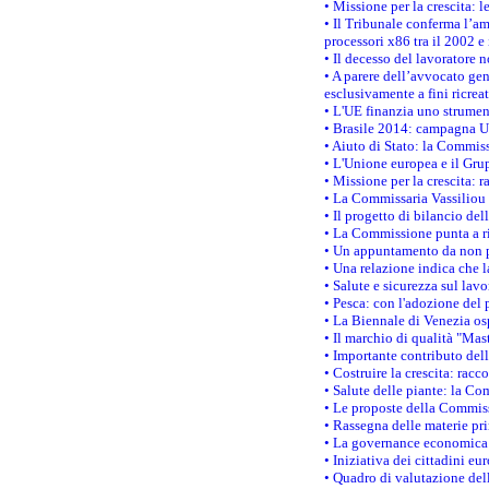
• Missione per la crescita: 
• Il Tribunale conferma l’am
processori x86 tra il 2002 e
• Il decesso del lavoratore n
• A parere dell’avvocato gen
esclusivamente a fini ricrea
• L'UE finanzia uno strumen
• Brasile 2014: campagna UE
• Aiuto di Stato: la Commiss
• L'Unione europea e il Grup
• Missione per la crescita: 
• La Commissaria Vassiliou p
• Il progetto di bilancio de
• La Commissione punta a ri
• Un appuntamento da non p
• Una relazione indica che 
• Salute e sicurezza sul lav
• Pesca: con l'adozione del 
• La Biennale di Venezia os
• Il marchio di qualità "Mas
• Importante contributo del
• Costruire la crescita: ra
• Salute delle piante: la Co
• Le proposte della Commiss
• Rassegna delle materie pri
• La governance economica 
• Iniziativa dei cittadini e
• Quadro di valutazione de