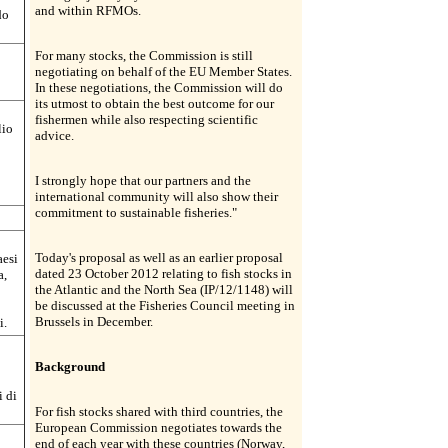
and within RFMOs.
do
For many stocks, the Commission is still
negotiating on behalf of the EU Member States.
In these negotiations, the Commission will do
its utmost to obtain the best outcome for our
fishermen while also respecting scientific
lio
advice.
I strongly hope that our partners and the
international community will also show their
commitment to sustainable fisheries."
Today's proposal as well as an earlier proposal
aesi
dated 23 October 2012 relating to fish stocks in
a,
the Atlantic and the North Sea (IP/12/1148) will
be discussed at the Fisheries Council meeting in
Brussels in December.
i.
Background
i di
For fish stocks shared with third countries, the
European Commission negotiates towards the
end of each year with these countries (Norway,