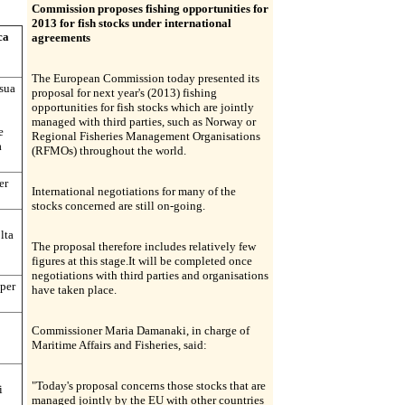
Commission proposes fishing opportunities for
2013 for fish stocks under international
ca
agreements
The European Commission today presented its
sua
proposal for next year's (2013) fishing
opportunities for fish stocks which are jointly
managed with third parties, such as Norway or
e
Regional Fisheries Management Organisations
a
(RFMOs) throughout the world.
er
International negotiations for many of the
stocks concerned are still on-going.
lta
The proposal therefore includes relatively few
figures at this stage.It will be completed once
negotiations with third parties and organisations
per
have taken place.
Commissioner Maria Damanaki, in charge of
Maritime Affairs and Fisheries, said:
"Today's proposal concerns those stocks that are
i
managed jointly by the EU with other countries