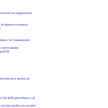
crescere la competitività
e la ripresa economica
a
erraneo: la Commissione
o sottovalutati
 nell'UE
itivinicolo è gestito in
e fasi della gravidanza e al
 servizio medico in un altro