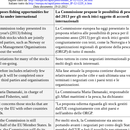
Inglese tratto da:
http://europa.eu/rapid/press-release_IP-12-1229_en.htm
Italiano tratto da:
http://europa.eu/rapid/press-release_IP-12-1229_it.htm
Data documento: 19-11-2012
ses fishing opportunities for
La Commissione propone le possibilità di pes
cks under international
del 2013 per gli stock ittici oggetto di accordi
internazionali
mission today presented its
La Commissione europea ha oggi presentato la 
 year's (2013) fishing
proposta relativa alle possibilità di pesca per il
 fish stocks which are jointly
prossimo anno (2013) per gli stock ittici gestiti
d parties, such as Norway or
congiuntamente con terzi, come la Norvegia e l
ies Management Organisations
organizzazioni regionali di gestione della pesc
out the world.
(ORGP) di tutto il mondo.
otiations for many of the stocks
Sono tuttora in corso negoziati internazionali p
ll on-going.
molti degli stock interessati.
efore includes relatively few
Alla fase attuale la proposta contiene dunque
age.It will be completed once
relativamente poche cifre e sarà ultimata una vo
 third parties and organisations
terminati i negoziati con i paesi terzi e le
organizzazioni.
ria Damanaki, in charge of
La Commissaria Maria Damanaki, responsabile 
and Fisheries, said:
gli Affari marittimi e la pesca, ha dichiarato:
 concerns those stocks that are
"La proposta odierna riguarda gli stock gestiti
by the EU with other countries
dall'UE congiuntamente con altri paesi e
s.
nell'ambito delle ORGP.
the Commission is still
Per molti stock, la Commissione sta ancora
ehalf of the EU Member States. In
portando avanti i negoziati per conto degli Stat
s, the Commission will do its
membri dell’UE e farà il possibile per ottenere i