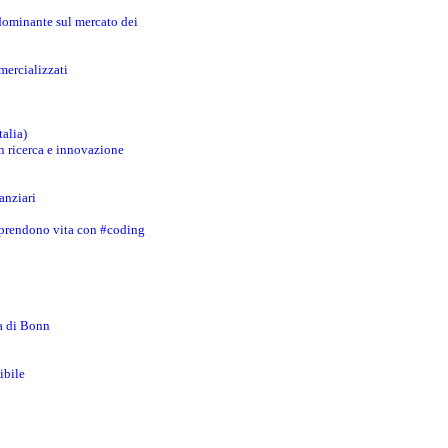
 dominante sul mercato dei
mercializzati
talia)
in ricerca e innovazione
anziari
 prendono vita con #coding
za di Bonn
ibile