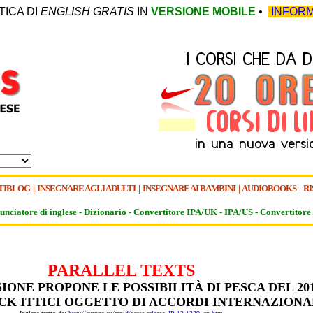
TICA DI
ENGLISH GRATIS
IN
VERSIONE MOBILE
•
INFORM
TIBLOG
|
INSEGNARE AGLI ADULTI
|
INSEGNARE AI BAMBINI
|
AUDIOBOOKS
|
RI
unciatore di inglese -
Dizionario -
Convertitore IPA/UK
-
IPA/US
-
Convertitore 
PARALLEL TEXTS
IONE PROPONE LE POSSIBILITÀ DI PESCA DEL 20
OCK ITTICI OGGETTO DI ACCORDI INTERNAZIONA