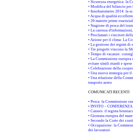
• Sicurezza energetica: la C
• Modifica del bilancio per 
• Innobarometro 2014: la sca
• Acqua di qualità eccellen
• 20 materie prime essenzial
• Stagione di pesca del tonn
• La carenza d'informazioni,
• Proclamati i vincitori de
• Azione per il clima: La C
• La gestione dei regimi di 
• Tre progetti vincono la Sf
• Tempo di vacanze: consigli
• La Commissione europea do
evitare simili ritardi e spes
• Celebrazione della coopera
• Una nuova strategia per il
• Una relazione della Commi
trasporto aereo
COMUNICATI RECENTI
• Pesca: la Commissione eur
• INVITO – CONFERENZA STAM
• Cannes: il regista bosnia
• Giornata europea del mare
• Secondo la Corte dei conti
• Occupazione: la Commissio
dei lavoratori