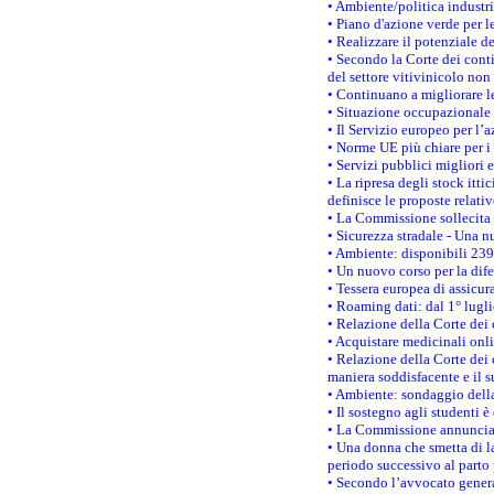
• Ambiente/politica industria
• Piano d'azione verde per l
• Realizzare il potenziale d
• Secondo la Corte dei conti
del settore vitivinicolo no
• Continuano a migliorare l
• Situazione occupazionale 
• Il Servizio europeo per l’
• Norme UE più chiare per 
• Servizi pubblici migliori 
• La ripresa degli stock it
definisce le proposte relativ
• La Commissione sollecita 
• Sicurezza stradale - Una 
• Ambiente: disponibili 239
• Un nuovo corso per la dif
• Tessera europea di assicur
• Roaming dati: dal 1° lugli
• Relazione della Corte dei 
• Acquistare medicinali onl
• Relazione della Corte dei 
maniera soddisfacente e il s
• Ambiente: sondaggio della
• Il sostegno agli studenti 
• La Commissione annuncia u
• Una donna che smetta di la
periodo successivo al parto 
• Secondo l’avvocato genera