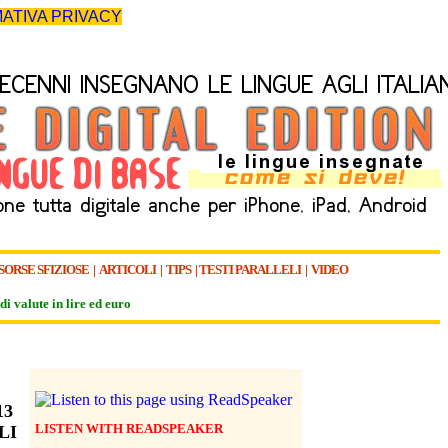
ATIVA PRIVACY
SORSE SFIZIOSE
|
ARTICOLI
|
TIPS
|
TESTI PARALLELI
|
VIDEO
di valute in lire ed euro
13
LISTEN WITH READSPEAKER
LI