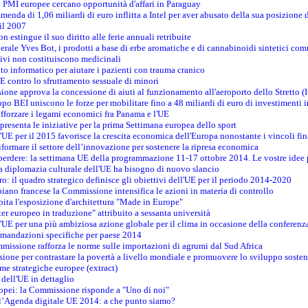
le PMI europee cercano opportunità d'affari in Paraguay
menda di 1,06 miliardi di euro inflitta a Intel per aver abusato della sua posizione
 il 2007
on estingue il suo diritto alle ferie annuali retribuite
erale Yves Bot, i prodotti a base di erbe aromatiche e di cannabinoidi sintetici com
tivi non costituiscono medicinali
to informatico per aiutare i pazienti con trauma cranico
 contro lo sfruttamento sessuale di minori
ione approva la concessione di aiuti al funzionamento all'aeroporto dello Stretto (I
po BEI uniscono le forze per mobilitare fino a 48 miliardi di euro di investimenti 
rafforzare i legami economici fra Panama e l'UE
resenta le iniziative per la prima Settimana europea dello sport
ll'UE per il 2015 favorisce la crescita economica dell'Europa nonostante i vincoli fin
formare il settore dell’innovazione per sostenere la ripresa economica
erdere: la settimana UE della programmazione 11-17 ottobre 2014. Le vostre idee
la diplomazia culturale dell'UE ha bisogno di nuovo slancio
oro: il quadro strategico definisce gli obiettivi dell'UE per il periodo 2014-2020
piano francese la Commissione intensifica le azioni in materia di controllo
pita l'esposizione d'architettura "Made in Europe"
ter europeo in traduzione" attribuito a sessanta università
l'UE per una più ambiziosa azione globale per il clima in occasione della conferen
ccomandazioni specifiche per paese 2014
mmissione rafforza le norme sulle importazioni di agrumi dal Sud Africa
ione per contrastare la povertà a livello mondiale e promuovere lo sviluppo sosten
me strategiche europee (extract)
dell'UE in dettaglio
uropei: la Commissione risponde a "Uno di noi"
ll’Agenda digitale UE 2014: a che punto siamo?