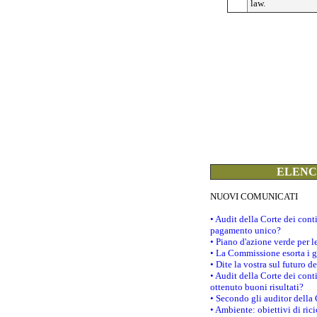
law.
ELENCO
NUOVI COMUNICATI
• Audit della Corte dei con
pagamento unico?
• Piano d'azione verde per 
• La Commissione esorta i go
• Dite la vostra sul futuro 
• Audit della Corte dei cont
ottenuto buoni risultati?
• Secondo gli auditor della
• Ambiente: obiettivi di ric