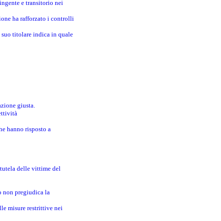
ingente e transitorio nei
one ha rafforzato i controlli
suo titolare indica in quale
azione giusta.
ttività
che hanno risposto a
utela delle vittime del
o non pregiudica la
le misure restrittive nei