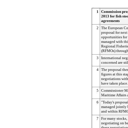
1
Commission propo
2013 for fish sto
agreements
2
The European Com
proposal for next
opportunities for
managed with thir
Regional Fisher
(RFMOs) through
3
International neg
concerned are sti
4
The proposal ther
figures at this st
negotiations with
have taken place.
5
Commissioner Ma
Maritime Affairs 
6
"Today's proposal
managed jointly 
and within RFMO
7
For many stocks, 
negotiating on b
these negotiation