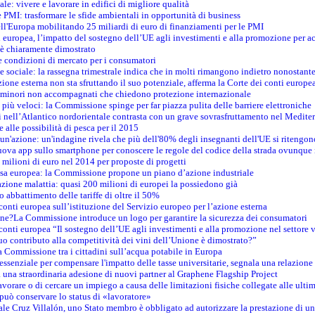
le: vivere e lavorare in edifici di migliore qualità
e PMI: trasformare le sfide ambientali in opportunità di business
ell'Europa mobilitando 25 miliardi di euro di finanziamenti per le PMI
 europea, l’impatto del sostegno dell’UE agli investimenti e alla promozione per ac
n è chiaramente dimostrato
e condizioni di mercato per i consumatori
e sociale: la rassegna trimestrale indica che in molti rimangono indietro nonostant
azione esterna non sta sfruttando il suo potenziale, afferma la Corte dei conti europe
i minori non accompagnati che chiedono protezione internazionale
e più veloci: la Commissione spinge per far piazza pulita delle barriere elettroniche
tici nell’Atlantico nordorientale contrasta con un grave sovrasfruttamento nel Medit
e alle possibilità di pesca per il 2015
un'azione: un'indagine rivela che più dell'80% degli insegnanti dell'UE si ritengon
nuova app sullo smartphone per conoscere le regole del codice della strada ovunque
 milioni di euro nel 2014 per proposte di progetti
esa europea: la Commissione propone un piano d’azione industriale
azione malattia: quasi 200 milioni di europei la possiedono già
o abbattimento delle tariffe di oltre il 50%
conti europea sull’istituzione del Servizio europeo per l’azione esterna
ine?La Commissione introduce un logo per garantire la sicurezza dei consumatori
conti europea “Il sostegno dell’UE agli investimenti e alla promozione nel settore v
uo contributo alla competitività dei vini dell’Unione è dimostrato?”
 Commissione tra i cittadini sull’acqua potabile in Europa
è essenziale per compensare l'impatto delle tasse universitarie, segnala una relazione
na straordinaria adesione di nuovi partner al Graphene Flagship Project
vorare o di cercare un impiego a causa delle limitazioni fisiche collegate alle ultim
può conservare lo status di «lavoratore»
le Cruz Villalón, uno Stato membro è obbligato ad autorizzare la prestazione di un