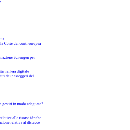
e
bus
 la Corte dei conti europea
ormazione Schengen per
tà nell'era digitale
tti dei passeggeri del
o gestiti in modo adeguato?
lative alle risorse idriche
zione relativa al distacco