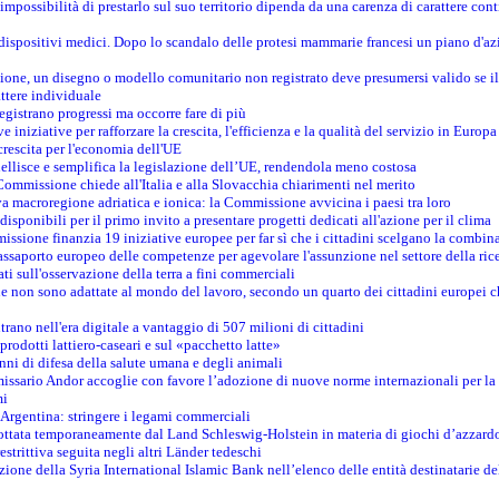
mpossibilità di prestarlo sul suo territorio dipenda da una carenza di carattere cont
i dispositivi medici. Dopo lo scandalo delle protesi mammarie francesi un piano d'azi
zione, un disegno o modello comunitario non registrato deve presumersi valido se il 
ttere individuale
registrano progressi ma occorre fare di più
e iniziative per rafforzare la crescita, l'efficienza e la qualità del servizio in Europa
crescita per l'economia dell'UE
llisce e semplifica la legislazione dell’UE, rendendola meno costosa
Commissione chiede all'Italia e alla Slovacchia chiarimenti nel merito
va macroregione adriatica e ionica: la Commissione avvicina i paesi tra loro
isponibili per il primo invito a presentare progetti dedicati all'azione per il clima
ssione finanzia 19 iniziative europee per far sì che i cittadini scelgano la combin
saporto europeo delle competenze per agevolare l'assunzione nel settore della rice
dati sull'osservazione della terra a fini commerciali
one non sono adattate al mondo del lavoro, secondo un quarto dei cittadini europei 
ntrano nell'era digitale a vantaggio di 507 milioni di cittadini
prodotti lattiero-caseari e sul «pacchetto latte»
nni di difesa della salute umana e degli animali
issario Andor accoglie con favore l’adozione di nuove norme internazionali per la t
mi
n Argentina: stringere i legami commerciali
adottata temporaneamente dal Land Schleswig-Holstein in materia di giochi d’azzard
estrittiva seguita negli altri Länder tedeschi
izione della Syria International Islamic Bank nell’elenco delle entità destinatarie del