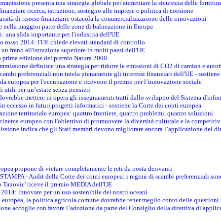
ommissione presenta una strategia globale per aumentare la sicurezza delle fornitur
finanziare ricerca, istruzione, sostegno alle imprese e politica di coesione
rsità di risorse finanziarie ostacola la commercializzazione delle innovazioni
te nella maggior parte delle zone di balneazione in Europa
i: una sfida importante per l'industria dell'UE
o rosso 2014: l'UE chiede elevati standard di controllo
 un freno all'istruzione superiore in molti paesi dell'UE
lla prima edizione del premio Natura 2000
ommissione definisce una strategia per ridurre le emissioni di CO2 di camion e auto
scambi preferenziali non tutela pienamente gli interessi finanziari dell'UE - sostiene
ida europea per l'occupazione e ricevono il premio per l’innovazione sociale
 utili per un’estate senza pensieri
vrebbe mettere in opera gli insegnamenti tratti dallo sviluppo del Sistema d'inf
e in eccesso in futuri progetti informatici - sostiene la Corte dei conti europea.
zione territoriale europea: quattro frontiere, quattro problemi, quattro soluzioni
 cinema europeo con l'obiettivo di promuovere la diversità culturale e la competitivi
ssione indica che gli Stati membri devono migliorare ancora l’applicazione dei diri
opea propone di vietare completamente le reti da posta derivanti
PA - Audit della Corte dei conti europea: i regimi di scambi preferenziali son
co Tanovic' riceve il premio MEDIA dell'UE
 2014: innovare per un uso sostenibile dei nostri oceani
 europea, la politica agricola comune dovrebbe tener meglio conto delle questioni re
ne accoglie con favore l’adozione da parte del Consiglio della direttiva di applica