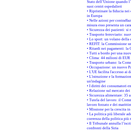
Stato dell’Unione quando l’i
suoi centri ospedalieri
• Ripristinare la fiducia ne
in Europa
• Nelle azioni per contraffa
misura esso presenta un cara
• Sicurezza dei pazienti: si 
• Trasporto ferroviario: nuov
• Lo sport: un volano della 
• REFIT: la Commissione sne
• Ritardi nei pagamenti: la 
• Tutti a bordo per una nuo
• Clima: 44 milioni di EUR d
• Trasporto urbano: la Commi
• Occupazione: un nuovo Pas
• L'UE facilita l'accesso ai 
• L'istruzione e la formazi
un'indagine
• I diritti dei consumatori e
• Relazione sul mercato dei 
• Sicurezza alimentare: 35 a
• Tutela del lavoro: il Comm
lavoro forzato e dei maritti
• Missione per la crescita i
• La politica più liberale 
coerenza della politica più r
• Il Tribunale annulla l’iscr
confronti della Siria