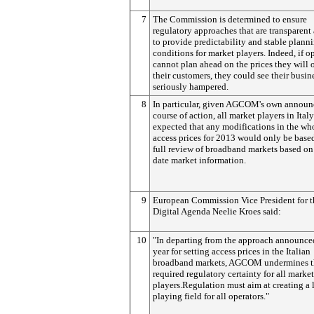
7
The Commission is determined to ensure
regulatory approaches that are transparent
to provide predictability and stable plann
conditions for market players.
Indeed, if o
cannot plan ahead on the prices they will o
their customers, they could see their busin
seriously hampered.
8
In particular, given AGCOM's own annou
course of action, all market players in Ital
expected that any modifications in the wh
access prices for 2013 would only be base
full review of broadband markets based on
date market information.
9
European Commission Vice President for t
Digital Agenda Neelie Kroes said:
10
"In departing from the approach announced
year for setting access prices in the Italian
broadband markets, AGCOM undermines t
required regulatory certainty for all market
players.Regulation must aim at creating a 
playing field for all operators."