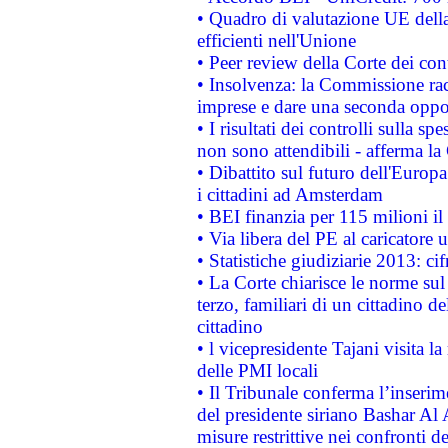
• Quadro di valutazione UE della 
efficienti nell'Unione
• Peer review della Corte dei cont
• Insolvenza: la Commissione ra
imprese e dare una seconda oppor
• I risultati dei controlli sulla s
non sono attendibili - afferma la
• Dibattito sul futuro dell'Europ
i cittadini ad Amsterdam
• BEI finanzia per 115 milioni i
• Via libera del PE al caricatore u
• Statistiche giudiziarie 2013: ci
• La Corte chiarisce le norme sul 
terzo, familiari di un cittadino 
cittadino
• l vicepresidente Tajani visita l
delle PMI locali
• Il Tribunale conferma l’inserim
del presidente siriano Bashar Al 
misure restrittive nei confronti de