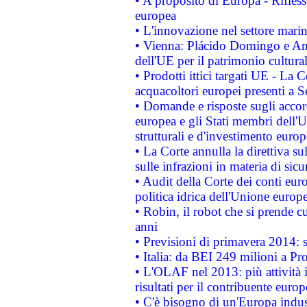
• A proposito di Europa - Rifless
europea
• L'innovazione nel settore marin
• Vienna: Plácido Domingo e And
dell'UE per il patrimonio cultur
• Prodotti ittici targati UE - La
acquacoltori europei presenti 
• Domande e risposte sugli accor
europea e gli Stati membri dell'U
strutturali e d'investimento euro
• La Corte annulla la direttiva s
sulle infrazioni in materia di sicu
• Audit della Corte dei conti euro
politica idrica dell'Unione europ
• Robin, il robot che si prende c
anni
• Previsioni di primavera 2014: si
• Italia: da BEI 249 milioni a Pr
• L'OLAF nel 2013: più attività i
risultati per il contribuente euro
• C'è bisogno di un'Europa indust