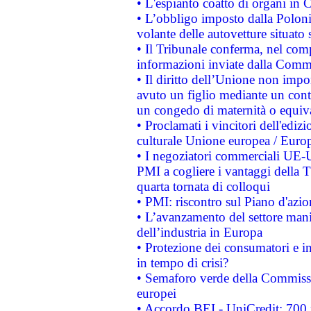
• L'espianto coatto di organi in 
• L’obbligo imposto dalla Polonia 
volante delle autovetture situato s
• Il Tribunale conferma, nel compl
informazioni inviate dalla Commi
• Il diritto dell’Unione non imp
avuto un figlio mediante un contr
un congedo di maternità o equiv
• Proclamati i vincitori dell'edi
culturale Unione europea / Euro
• I negoziatori commerciali UE-U
PMI a cogliere i vantaggi della 
quarta tornata di colloqui
• PMI: riscontro sul Piano d'azi
• L’avanzamento del settore manifa
dell’industria in Europa
• Protezione dei consumatori e in
in tempo di crisi?
• Semaforo verde della Commission
europei
• Accordo BEI - UniCredit: 700 m