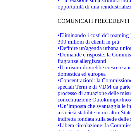
• La relazione sulla struttura ind
opportunità di una reindustriali
COMUNICATI PRECEDENTI
•Eliminando i costi del roaming 
300 milioni di clienti in più
•Definire un'agenda urbana union
•Domande e risposte: la Commiss
fragranze allergizzanti
•Il turismo dovrebbe crescere an
domestica ed europea
•Concentrazioni: la Commissione 
speciali Terni e di VDM da part
processo di attuazione delle misur
concentrazione Outokumpu/In
•Un’imposta che svantaggia le im
a società stabilite in un altro S
indiretta fondata sulla sede delle 
•Libera circolazione: la Commiss