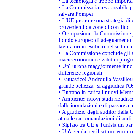
• La tecnologia è troppo importan
• La Commissaria responsabile per
salvare Pompei
• L'UE propone una strategia di 
provenienti da zone di conflitto
• Occupazione: la Commissione pr
Fondo europeo di adeguamento al
lavoratori in esubero nel settore d
• La Commissione conclude gli es
macroeconomici e valuta i progre
• Un'Europa maggiormente innova
differenze regionali
• Fantastico! Androulla Vassilio
grande bellezza" si aggiudica l'O
• Entrano in carica i nuovi Memb
• Ambiente: nuovi studi ribadisco
dalle inondazioni e di passare a u
• A giudizio degli auditor della
attua le raccomandazioni di aud
• Siglato tra UE e Tunisia un part
• Un'agenda per il settore europe