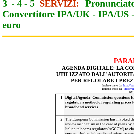
3
-
4
-
5
SERVIZI:
Pronunciato
Convertitore IPA/UK
-
IPA/US
euro
PARA
AGENDA DIGITALE: LA C
UTILIZZATO DALL’AUTORIT
PER REGOLARE I PREZZ
Inglese tratto da:
http://e
Italiano tratto da:
http://
Data
1
Digital Agenda: Commission questions It
regulator's method of regulating prices f
broadband services
2
The European Commission has invoked t
review mechanism in the case of plans by 
Italian telecoms regulator (AGCOM) to ch
current wholesale broadband prices, as su