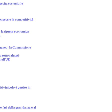
escita sostenibile
crescere la competitività
e la ripresa economica
a
erraneo: la Commissione
o sottovalutati
 nell'UE
itivinicolo è gestito in
e fasi della gravidanza e al