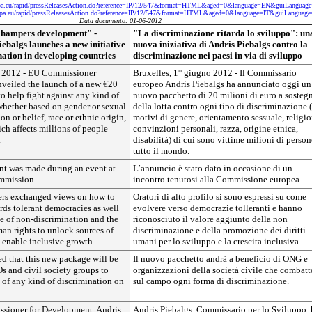
opa.eu/rapid/pressReleasesAction.do?reference=IP/12/547&format=HTML&aged=0&language=EN&guiLanguag
ropa.eu/rapid/pressReleasesAction.do?reference=IP/12/547&format=HTML&aged=0&language=IT&guiLanguage
Data documento: 01-06-2012
 hampers development" -
"La discriminazione ritarda lo sviluppo": un
balgs launches a new initiative
nuova iniziativa di Andris Piebalgs contro la
ination in developing countries
discriminazione nei paesi in via di sviluppo
e 2012 - EU Commissioner
Bruxelles, 1° giugno 2012 - Il Commissario
nveiled the launch of a new €20
europeo Andris Piebalgs ha annunciato oggi un
o help fight against any kind of
nuovo pacchetto di 20 milioni di euro a sosteg
whether based on gender or sexual
della lotta contro ogni tipo di discriminazione 
ion or belief, race or ethnic origin,
motivi di genere, orientamento sessuale, religio
ich affects millions of people
convinzioni personali, razza, origine etnica,
.
disabilità) di cui sono vittime milioni di person
tutto il mondo.
t was made during an event at
L’annuncio è stato dato in occasione di un
mmission.
incontro tenutosi alla Commissione europea.
ers exchanged views on how to
Oratori di alto profilo si sono espressi su come
ds tolerant democracies as well
evolvere verso democrazie tolleranti e hanno
e of non-discrimination and the
riconosciuto il valore aggiunto della non
an rights to unlock sources of
discriminazione e della promozione dei diritti
enable inclusive growth.
umani per lo sviluppo e la crescita inclusiva.
 that this new package will be
Il nuovo pacchetto andrà a beneficio di ONG e
s and civil society groups to
organizzazioni della società civile che combat
 of any kind of discrimination on
sul campo ogni forma di discriminazione.
sioner for Development, Andris
Andris Piebalgs, Commissario per lo Sviluppo, 