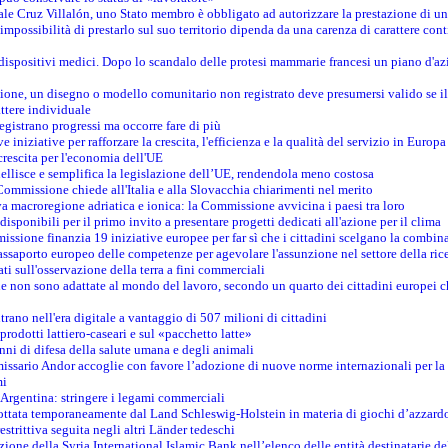
le Cruz Villalón, uno Stato membro è obbligato ad autorizzare la prestazione di un
mpossibilità di prestarlo sul suo territorio dipenda da una carenza di carattere cont
i dispositivi medici. Dopo lo scandalo delle protesi mammarie francesi un piano d'azi
zione, un disegno o modello comunitario non registrato deve presumersi valido se il 
ttere individuale
registrano progressi ma occorre fare di più
e iniziative per rafforzare la crescita, l'efficienza e la qualità del servizio in Europa
crescita per l'economia dell'UE
llisce e semplifica la legislazione dell’UE, rendendola meno costosa
Commissione chiede all'Italia e alla Slovacchia chiarimenti nel merito
va macroregione adriatica e ionica: la Commissione avvicina i paesi tra loro
isponibili per il primo invito a presentare progetti dedicati all'azione per il clima
ssione finanzia 19 iniziative europee per far sì che i cittadini scelgano la combin
saporto europeo delle competenze per agevolare l'assunzione nel settore della rice
dati sull'osservazione della terra a fini commerciali
one non sono adattate al mondo del lavoro, secondo un quarto dei cittadini europei 
ntrano nell'era digitale a vantaggio di 507 milioni di cittadini
prodotti lattiero-caseari e sul «pacchetto latte»
nni di difesa della salute umana e degli animali
issario Andor accoglie con favore l’adozione di nuove norme internazionali per la t
mi
n Argentina: stringere i legami commerciali
adottata temporaneamente dal Land Schleswig-Holstein in materia di giochi d’azzard
estrittiva seguita negli altri Länder tedeschi
izione della Syria International Islamic Bank nell’elenco delle entità destinatarie del