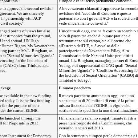
pport this.
europeo è in tal senso pienamente concorde.
e to approve the second revision
A breve saremo chiamati a approvare la second
greement. We are sincerely
revisione dell’accordo di Cotonou e questo
s in partnership with ACP
partenariato con i governi ACP e la società civil
ivil society."
vede sinceramente coinvolti."
anged points of views but also
L'incontro di oggi, che ha favorito un scambio
nd testimonies from the ground,
solo di pareri ma anche di buone pratiche e
EU and abroad. UN High
testimonianze sul campo, sia all'interno che
r Human Rights, Ms Navanethem
all'esterno dell'UE, si è avvalso della
oung partner, Ms L. Bingham, as
partecipazione di Navanethem Pillay, Alto
h as "Sexual Minorities Uganda"
Commissario delle Nazioni Unite per i diritti
ocating for the Inclusion of
umani, Liz Bingham, managing partner di Erns
on (CAISO) from Trinidad and
Young, e di rappresentati di ONG quali "Sexual
ted.
Minorities Uganda" e "Coalition Advocating fo
the Inclusion of Sexual Orientation" (CAISO) d
Trinidad e Tobago.
ackage
Il nuovo pacchetto
be available in the new funding
Il nuovo pacchetto annunciato oggi, con uno
 today. It is the first funding
stanziamento di 20 milioni di euro, è la prima
p for the purpose of non-
misura finanziata dall'EIDHR in vigore che
nder the current EIDHR.
sostiene nello specifico la non discriminazione.
 be launched through the
I finanziamenti saranno erogati tramite inviti a
l for Proposals in 2013.
presentare proposte della Commissione, che
verranno lanciati nel 2013.
pean Instrument for Democracy
Con lo strumento europeo per la democrazia e i