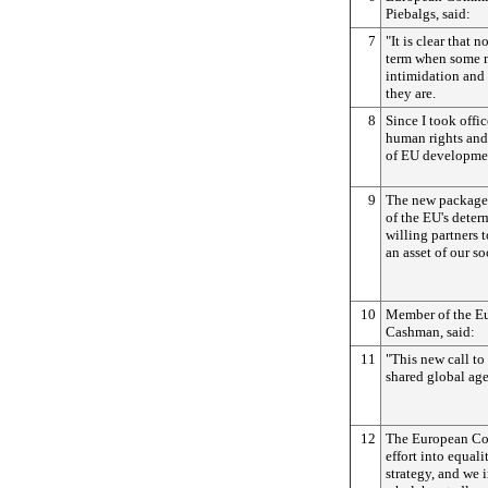
Piebalgs, said:
7
"It is clear that 
term when some mi
intimidation and
they are.
8
Since I took offi
human rights and
of EU developmen
9
The new package 
of the EU's deter
willing partners 
an asset of our so
10
Member of the Eu
Cashman, said:
11
"This new call to
shared global age
12
The European Com
effort into equal
strategy, and we 