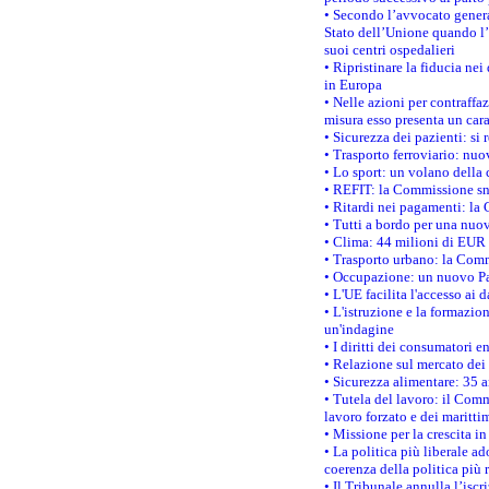
• Secondo l’avvocato genera
Stato dell’Unione quando l’i
suoi centri ospedalieri
• Ripristinare la fiducia ne
in Europa
• Nelle azioni per contraffa
misura esso presenta un cara
• Sicurezza dei pazienti: si 
• Trasporto ferroviario: nuov
• Lo sport: un volano della 
• REFIT: la Commissione sne
• Ritardi nei pagamenti: la 
• Tutti a bordo per una nuo
• Clima: 44 milioni di EUR d
• Trasporto urbano: la Commi
• Occupazione: un nuovo Pas
• L'UE facilita l'accesso ai 
• L'istruzione e la formazi
un'indagine
• I diritti dei consumatori e
• Relazione sul mercato dei 
• Sicurezza alimentare: 35 a
• Tutela del lavoro: il Comm
lavoro forzato e dei maritti
• Missione per la crescita i
• La politica più liberale 
coerenza della politica più r
• Il Tribunale annulla l’iscr