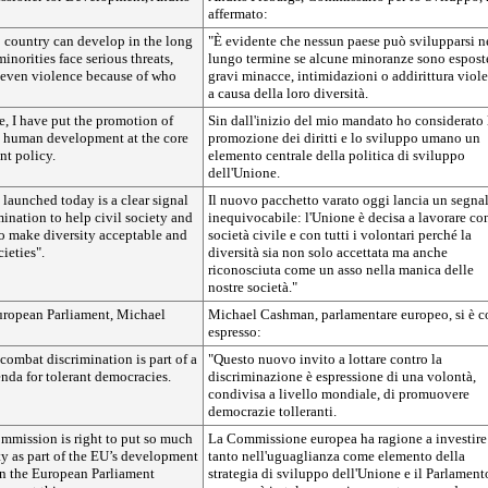
affermato:
no country can develop in the long
"È evidente che nessun paese può svilupparsi n
norities face serious threats,
lungo termine se alcune minoranze sono espost
 even violence because of who
gravi minacce, intimidazioni o addirittura viol
a causa della loro diversità.
ce, I have put the promotion of
Sin dall'inizio del mio mandato ho considerato 
 human development at the core
promozione dei diritti e lo sviluppo umano un
t policy.
elemento centrale della politica di sviluppo
dell'Unione.
launched today is a clear signal
Il nuovo pacchetto varato oggi lancia un segna
mination to help civil society and
inequivocabile: l'Unione è decisa a lavorare con
to make diversity acceptable and
società civile e con tutti i volontari perché la
cieties".
diversità sia non solo accettata ma anche
riconosciuta come un asso nella manica delle
nostre società."
ropean Parliament, Michael
Michael Cashman, parlamentare europeo, si è c
espresso:
 combat discrimination is part of a
"Questo nuovo invito a lottare contro la
nda for tolerant democracies.
discriminazione è espressione di una volontà,
condivisa a livello mondiale, di promuovere
democrazie tolleranti.
mission is right to put so much
La Commissione europea ha ragione a investire
ity as part of the EU’s development
tanto nell'uguaglianza come elemento della
in the European Parliament
strategia di sviluppo dell'Unione e il Parlament