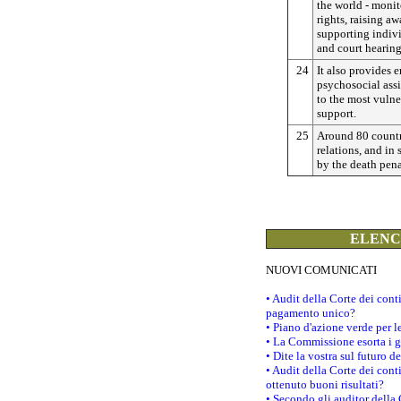
the world - moni
rights, raising aw
supporting indivi
and court hearing
24
It also provides 
psychosocial assi
to the most vuln
support.
25
Around 80 countri
relations, and in 
by the death pena
ELENCO
NUOVI COMUNICATI
• Audit della Corte dei con
pagamento unico?
• Piano d'azione verde per 
• La Commissione esorta i go
• Dite la vostra sul futuro 
• Audit della Corte dei cont
ottenuto buoni risultati?
• Secondo gli auditor della