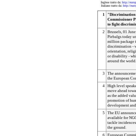
Inglese tratto da:
http://eur
Italiano tratto da:
http://eu
1
"Discrimination
Commissioner Pie
to fight discrim
2
Brussels, 01 Jun
Piebalgs today u
million package t
discrimination - 
orientation, relig
or disability - wh
around the world
3
The announcemen
the European Co
4
High level speak
move ahead towar
as the added valu
promotion of hum
development and 
5
The EU announced
available for NGO
tackle incidences
the ground.
6
European Commis