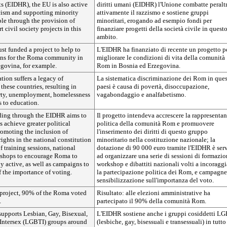
 (EIDHR), the EU is also active
diritti umani (EIDHR) l'Unione combatte peralt
cism and supporting minority
attivamente il razzismo e sostiene gruppi
le through the provision of
minoritari, erogando ad esempio fondi per
 civil society projects in this
finanziare progetti della società civile in quest
ambito.
t funded a project to help to
L'EIDHR ha finanziato di recente un progetto p
ns for the Roma community in
migliorare le condizioni di vita della comunità
govina, for example.
Rom in Bosnia ed Erzegovina.
ion suffers a legacy of
La sistematica discriminazione dei Rom in ques
these countries, resulting in
paesi è causa di povertà, disoccupazione,
rty, unemployment, homelessness
vagabondaggio e analfabetismo.
s to education.
ding through the EIDHR aims to
Il progetto intendeva accrescere la rappresenta
 achieve greater political
politica della comunità Rom e promuovere
romoting the inclusion of
l'inserimento dei diritti di questo gruppo
rights in the national constitution
minoritario nella costituzione nazionale; la
f training sessions, national
dotazione di 90 000 euro tramite l'EIDHR è serv
kshops to encourage Roma to
ad organizzare una serie di sessioni di formazio
y active, as well as campaigns to
workshop e dibattiti nazionali volti a incoraggi
f the importance of voting.
la partecipazione politica dei Rom, e campagne
sensibilizzazione sull'importanza del voto.
e project, 90% of the Roma voted
Risultato: alle elezioni amministrative ha
.
partecipato il 90% della comunità Rom.
upports Lesbian, Gay, Bisexual,
L'EIDHR sostiene anche i gruppi cosiddetti L
Intersex (LGBTI) groups around
(lesbiche, gay, bisessuali e transessuali) in tutto 