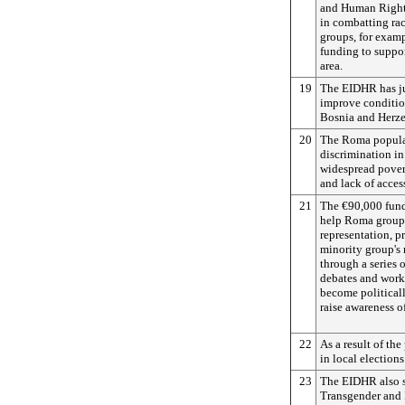
and Human Rights
in combatting ra
groups, for examp
funding to support
area.
19
The EIDHR has jus
improve conditio
Bosnia and Herze
20
The Roma populat
discrimination in 
widespread pove
and lack of acces
21
The €90,000 fun
help Roma groups
representation, p
minority group's 
through a series o
debates and wor
become politicall
raise awareness o
22
As a result of th
in local elections
23
The EIDHR also s
Transgender and 