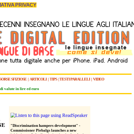
ATIVA PRIVACY
SORSE SFIZIOSE
|
ARTICOLI
|
TIPS
|
TESTI PARALLELI
|
VIDEO
di valute in lire ed euro
A
NE
"Discrimination hampers development" -
Commissioner Piebalgs launches a new