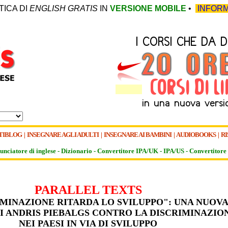
TICA DI
ENGLISH GRATIS
IN
VERSIONE MOBILE
•
INFORM
TIBLOG
|
INSEGNARE AGLI ADULTI
|
INSEGNARE AI BAMBINI
|
AUDIOBOOKS
|
RI
unciatore di inglese -
Dizionario -
Convertitore IPA/UK
-
IPA/US
-
Convertitore 
PARALLEL TEXTS
IMINAZIONE RITARDA LO SVILUPPO": UNA NUOV
DI ANDRIS PIEBALGS CONTRO LA DISCRIMINAZIO
NEI PAESI IN VIA DI SVILUPPO