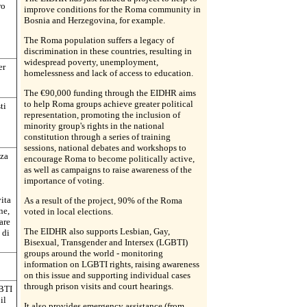
ro
improve conditions for the Roma community in
Bosnia and Herzegovina, for example.
o
The Roma population suffers a legacy of
discrimination in these countries, resulting in
widespread poverty, unemployment,
er
homelessness and lack of access to education.
The €90,000 funding through the EIDHR aims
to help Roma groups achieve greater political
ti
representation, promoting the inclusion of
minority group's rights in the national
constitution through a series of training
sessions, national debates and workshops to
nza
encourage Roma to become politically active,
as well as campaigns to raise awareness of the
importance of voting.
ita
As a result of the project, 90% of the Roma
ne,
voted in local elections.
are
The EIDHR also supports Lesbian, Gay,
 di
Bisexual, Transgender and Intersex (LGBTI)
groups around the world - monitoring
information on LGBTI rights, raising awareness
on this issue and supporting individual cases
through prison visits and court hearings.
GBTI
il
It also provides emergency assistance (from