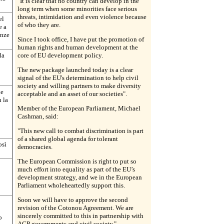
"It is clear that no country can develop in the
long term when some minorities face serious
threats, intimidation and even violence because
el
of who they are.
e a
enze
Since I took office, I have put the promotion of
human rights and human development at the
la
core of EU development policy.
The new package launched today is a clear
signal of the EU's determination to help civil
society and willing partners to make diversity
le
acceptable and an asset of our societies".
 la
Member of the European Parliament, Michael
Cashman, said:
"This new call to combat discrimination is part
of a shared global agenda for tolerant
osì
democracies.
The European Commission is right to put so
much effort into equality as part of the EU’s
development strategy, and we in the European
Parliament wholeheartedly support this.
Soon we will have to approve the second
revision of the Cotonou Agreement. We are
sincerely committed to this in partnership with
o
ACP governments and civil society."