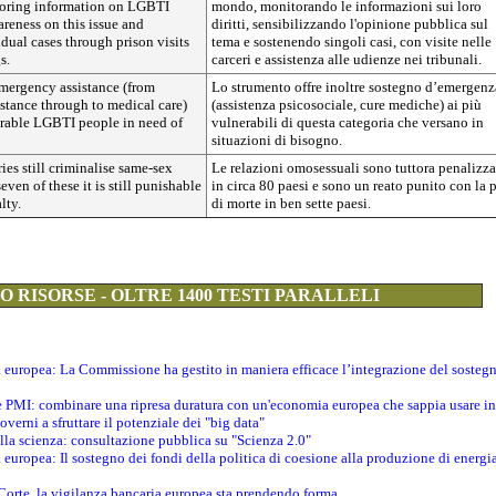
toring information on LGBTI
mondo, monitorando le informazioni sui loro
areness on this issue and
diritti, sensibilizzando l'opinione pubblica sul
dual cases through prison visits
tema e sostenendo singoli casi, con visite nelle
s.
carceri e assistenza alle udienze nei tribunali.
emergency assistance (from
Lo strumento offre inoltre sostegno d’emergenz
stance through to medical care)
(assistenza psicosociale, cure mediche) ai più
erable LGBTI people in need of
vulnerabili di questa categoria che versano in
situazioni di bisogno.
es still criminalise same-sex
Le relazioni omosessuali sono tuttora penalizza
seven of these it is still punishable
in circa 80 paesi e sono un reato punito con la 
lty.
di morte in ben sette paesi.
 RISORSE - OLTRE 1400 TESTI PARALLELI
ti europea: La Commissione ha gestito in maniera efficace l’integrazione del sosteg
le PMI: combinare una ripresa duratura con un'economia europea che sappia usare in 
verni a sfruttare il potenziale dei "big data"
della scienza: consultazione pubblica su "Scienza 2.0"
i europea: Il sostegno dei fondi della politica di coesione alla produzione di energi
 Corte, la vigilanza bancaria europea sta prendendo forma