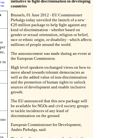
initiative to fight discrimination in developing
e=en
countries
=en
a
Brussels, 01 June 2012 - EU Commissioner
Piebalgs today unveiled the launch of a new
€20 million package to help fight against any
kind of discrimination - whether based on
gender or sexual orientation, religion or belief,
race or ethnic origin, or disability - which affects
no
millions of people around the world.
(per
ne,
The announcement was made during an event at
the European Commission.
e in
High level speakers exchanged views on how to
move ahead towards tolerant democracies as
well as the added value of non-discrimination
and the promotion of human rights to unlock
sources of development and enable inclusive
growth.
The EU announced that this new package will
be available for NGOs and civil society groups
to tackle incidences of any kind of
discrimination on the ground.
tono
European Commissioner for Development,
Andris Piebalgs, said:
ha