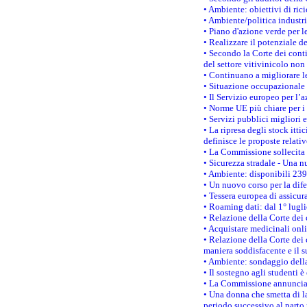
• Ambiente: obiettivi di ric
• Ambiente/politica industria
• Piano d'azione verde per l
• Realizzare il potenziale d
• Secondo la Corte dei conti
del settore vitivinicolo no
• Continuano a migliorare l
• Situazione occupazionale 
• Il Servizio europeo per l’
• Norme UE più chiare per 
• Servizi pubblici migliori 
• La ripresa degli stock it
definisce le proposte relativ
• La Commissione sollecita 
• Sicurezza stradale - Una 
• Ambiente: disponibili 239
• Un nuovo corso per la dif
• Tessera europea di assicur
• Roaming dati: dal 1° lugli
• Relazione della Corte dei 
• Acquistare medicinali onl
• Relazione della Corte dei 
maniera soddisfacente e il s
• Ambiente: sondaggio della
• Il sostegno agli studenti 
• La Commissione annuncia u
• Una donna che smetta di la
periodo successivo al parto 