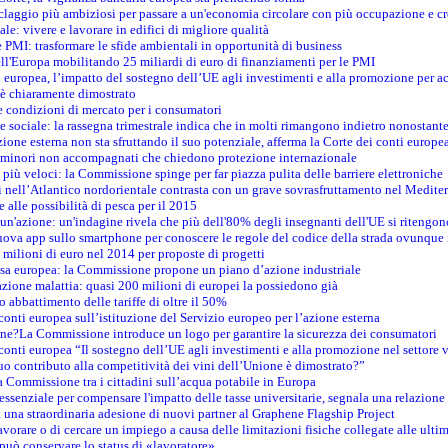
iclaggio più ambiziosi per passare a un'economia circolare con più occupazione e cr
le: vivere e lavorare in edifici di migliore qualità
e PMI: trasformare le sfide ambientali in opportunità di business
ell'Europa mobilitando 25 miliardi di euro di finanziamenti per le PMI
 europea, l’impatto del sostegno dell’UE agli investimenti e alla promozione per ac
n è chiaramente dimostrato
e condizioni di mercato per i consumatori
e sociale: la rassegna trimestrale indica che in molti rimangono indietro nonostant
azione esterna non sta sfruttando il suo potenziale, afferma la Corte dei conti europe
i minori non accompagnati che chiedono protezione internazionale
e più veloci: la Commissione spinge per far piazza pulita delle barriere elettroniche
tici nell’Atlantico nordorientale contrasta con un grave sovrasfruttamento nel Medit
e alle possibilità di pesca per il 2015
un'azione: un'indagine rivela che più dell'80% degli insegnanti dell'UE si ritengon
nuova app sullo smartphone per conoscere le regole del codice della strada ovunque
 milioni di euro nel 2014 per proposte di progetti
esa europea: la Commissione propone un piano d’azione industriale
azione malattia: quasi 200 milioni di europei la possiedono già
o abbattimento delle tariffe di oltre il 50%
conti europea sull’istituzione del Servizio europeo per l’azione esterna
ine?La Commissione introduce un logo per garantire la sicurezza dei consumatori
conti europea “Il sostegno dell’UE agli investimenti e alla promozione nel settore v
uo contributo alla competitività dei vini dell’Unione è dimostrato?”
 Commissione tra i cittadini sull’acqua potabile in Europa
è essenziale per compensare l'impatto delle tasse universitarie, segnala una relazione
na straordinaria adesione di nuovi partner al Graphene Flagship Project
vorare o di cercare un impiego a causa delle limitazioni fisiche collegate alle ultim
può conservare lo status di «lavoratore»