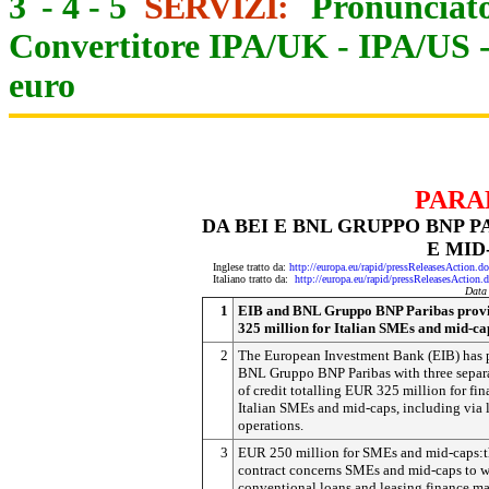
3
-
4
-
5
SERVIZI:
Pronunciato
Convertitore IPA/UK
-
IPA/US
euro
PARA
DA BEI E BNL GRUPPO BNP P
E MID
Inglese tratto da:
http://europa.eu/rapid/pressReleasesAct
Italiano tratto da:
http://europa.eu/rapid/pressReleasesAct
Data
1
EIB and BNL Gruppo BNP Paribas prov
325 million for Italian SMEs and mid-ca
2
The European Investment Bank (EIB) has 
BNL Gruppo BNP Paribas with three separa
of credit totalling EUR 325 million for fi
Italian SMEs and mid-caps, including via 
operations.
3
EUR 250 million for SMEs and mid-caps:th
contract concerns SMEs and mid-caps to 
conventional loans and leasing finance m