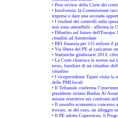
• Peer review della Corte dei conti
• Insolvenza: la Commissione rac
imprese e dare una seconda opportu
• I risultati dei controlli sulla sp
non sono attendibili - afferma la C
• Dibattito sul futuro dell'Europa:
cittadini ad Amsterdam
• BEI finanzia per 115 milioni il 
• Via libera del PE al caricatore un
• Statistiche giudiziarie 2013: cifr
• La Corte chiarisce le norme sul d
terzo, familiari di un cittadino de
cittadino
• l vicepresidente Tajani visita la 
delle PMI locali
• Il Tribunale conferma l’inserime
presidente siriano Bashar Al Assad,
misure restrittive nei confronti del
• Il sussidio economico concesso ai
trovare, se del caso, un alloggio n
• Il PE adotta Copernicus, il Prog