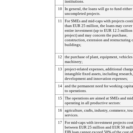
institutions.
10
In general, the loans will go to fund either
uncompleted projects.
11
For SMEs and mid-caps with projects costi
than EUR 25 million, the loans may cover
entire investment (up to EUR 12.5 million
project) and may concern the purchase,
construction, extension and restructuring 
buildings;
12
the purchase of plant, equipment, vehicles
machinery;
13
project-related expenses, additional charg
intangible fixed assets, including research,
development and innovation expenses;
14
and the permanent need for working capita
to operations.
15
The operations are aimed at SMEs and mi
operating in all productive sectors:
16
agriculture, crafts, industry, commerce, to
services.
17
For mid-caps with investment projects cos
between EUR 25 million and EUR 50 milli
EIB loan cannot exceed 50% of the cost of