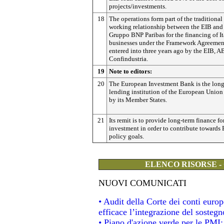
projects/investments.
18
The operations form part of the traditional
working relationship between the EIB an
Gruppo BNP Paribas for the financing of It
businesses under the Framework Agreemen
entered into three years ago by the EIB, A
Confindustria.
19
Note to editors:
20
The European Investment Bank is the lon
lending institution of the European Unio
by its Member States.
21
Its remit is to provide long-term finance f
investment in order to contribute towards
policy goals.
ELENCO RISORSE -
NUOVI COMUNICATI
• Audit della Corte dei conti eur
efficace l’integrazione del soste
• Piano d'azione verde per le PMI