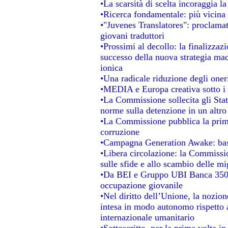
•La scarsità di scelta incoraggia la
•Ricerca fondamentale: più vicina 
•"Juvenes Translatores": proclamati
giovani traduttori
•Prossimi al decollo: la finalizzazi
successo della nuova strategia mac
ionica
•Una radicale riduzione degli oneri 
•MEDIA e Europa creativa sotto i ri
•La Commissione sollecita gli Stat
norme sulla detenzione in un altr
•La Commissione pubblica la prima 
corruzione
•Campagna Generation Awake: basta 
•Libera circolazione: la Commissio
sulle sfide e allo scambio delle mig
•Da BEI e Gruppo UBI Banca 350 
occupazione giovanile
•Nel diritto dell’Unione, la nozion
intesa in modo autonomo rispetto al
internazionale umanitario
•Sottoscritto, per la prima volta i