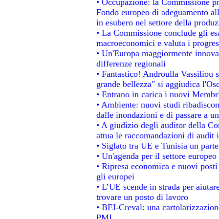
• Occupazione: la Commissione pro
Fondo europeo di adeguamento alla
in esubero nel settore della produzi
• La Commissione conclude gli esa
macroeconomici e valuta i progress
• Un'Europa maggiormente innovat
differenze regionali
• Fantastico! Androulla Vassiliou 
grande bellezza" si aggiudica l'Os
• Entrano in carica i nuovi Membri
• Ambiente: nuovi studi ribadiscon
dalle inondazioni e di passare a un
• A giudizio degli auditor della C
attua le raccomandazioni di audit
• Siglato tra UE e Tunisia un parte
• Un'agenda per il settore europeo 
• Ripresa economica e nuovi posti
gli europei
• L’UE scende in strada per aiutare
trovare un posto di lavoro
• BEI-Creval: una cartolarizzazione
PMI