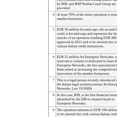
by BNL and BNP Paribas Lease Group are
provided.
4
At least 70% of the entire operation is rese
smaller businesses.
5
EUR 50 million for mid-caps: the second l
credit is for mid-caps and represents the fo
tranche of an operation totalling EUR 300
approved in 2011 and to be entered into w
various Italian credit institutions.
6
EUR 25 million for Enterprise Networks: 
innovative contract is dedicated to loans f
Enterprise Networks, the free associations
firms aimed at increasing the competitive
innovation of the member businesses.
7
This is a legal person recently introduced
the Italian legal system (contract for Enter
Networks, Law 33/2009).
8
In this case, BNL is the first financial int
identified by the EIB to channel funds to
Enterprise Networks.
9
The operation amounts to EUR 100 million
to be entered into with various Italian cred