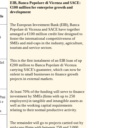
EIB, Banca Popolare di Vicenza and SACE:
€100 million for enterprise growth and
development
lle
The European Investment Bank (EIB), Banca
Popolare di Vicenza and SACE have together
arranged a €100 million credit line designed to
i
foster the international competitiveness of
SMEs and mid-caps in the industry, agriculture,
tourism and service sectors.
This is the first instalment of an EIB loan of up
del
€200 million to Banca Popolare di Vicenza
carrying SACE’s guarantee, which can now be
onlent to small businesses to finance growth
à
projects in external markets.
At least 70% of the funding will serve to finance
investment by SMEs (firms with up to 250
 Pmi
employees) in tangible and intangible assets as
i e
well as the working capital requirements
relating to their normal productive activity.
a.
The remainder will go to projects carried out by
e
mid-caps (firms with between 250 and 3 000