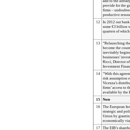
add to the alread
provide for the 
firms – undoubte
productive resour
12
In 2012 our bank
some €3 billion 
quarters of which
13
“Relaunching the
become the count
inevitably begins
businesses’ inves
Ricci, Director 
Investment Finan
14
“With this agree
risk assumption 
Vicenza’s distribu
firms’ access to 
available by the 
15
Note
16
The European Inv
strategic and pol
Union by grantin
economically via
17
The EIB’s shareh