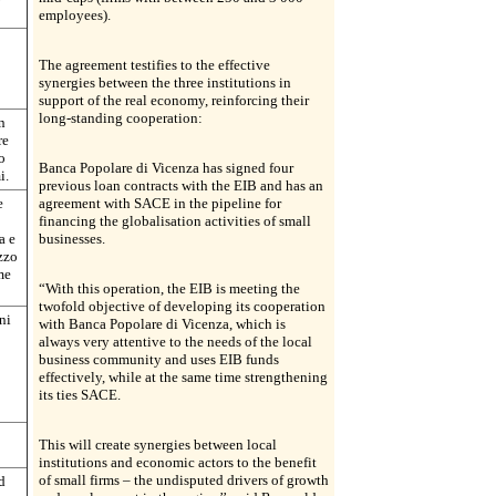
employees).
The agreement testifies to the effective
synergies between the three institutions in
support of the real economy, reinforcing their
long-standing cooperation:
n
re
o
Banca Popolare di Vicenza has signed four
i.
previous loan contracts with the EIB and has an
e
agreement with SACE in the pipeline for
financing the globalisation activities of small
a e
businesses.
izzo
me
“With this operation, the EIB is meeting the
twofold objective of developing its cooperation
oni
with Banca Popolare di Vicenza, which is
always very attentive to the needs of the local
business community and uses EIB funds
effectively, while at the same time strengthening
its ties SACE.
This will create synergies between local
institutions and economic actors to the benefit
of small firms – the undisputed drivers of growth
d