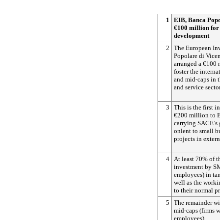
1
EIB, Banca Popo
€100 million for
development
2
The European In
Popolare di Vice
arranged a €100 m
foster the intern
and mid-caps in t
and service sector
3
This is the first 
€200 million to 
carrying SACE’s 
onlent to small b
projects in exter
4
At least 70% of t
investment by SM
employees) in tan
well as the worki
to their normal p
5
The remainder wil
mid-caps (firms 
employees).