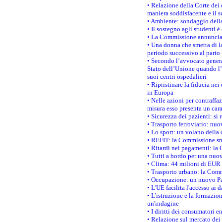
• Relazione della Corte dei 
maniera soddisfacente e il s
• Ambiente: sondaggio della
• Il sostegno agli studenti 
• La Commissione annuncia u
• Una donna che smetta di la
periodo successivo al parto 
• Secondo l’avvocato genera
Stato dell’Unione quando l’i
suoi centri ospedalieri
• Ripristinare la fiducia ne
in Europa
• Nelle azioni per contraffa
misura esso presenta un cara
• Sicurezza dei pazienti: si 
• Trasporto ferroviario: nuov
• Lo sport: un volano della 
• REFIT: la Commissione sne
• Ritardi nei pagamenti: la 
• Tutti a bordo per una nuo
• Clima: 44 milioni di EUR d
• Trasporto urbano: la Commi
• Occupazione: un nuovo Pas
• L'UE facilita l'accesso ai 
• L'istruzione e la formazi
un'indagine
• I diritti dei consumatori e
• Relazione sul mercato dei 