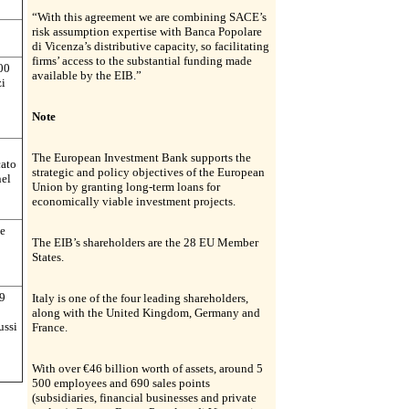
“With this agreement we are combining SACE’s
risk assumption expertise with Banca Popolare
di Vicenza’s distributive capacity, so facilitating
firms’ access to the substantial funding made
500
available by the EIB.”
zi
Note
The European Investment Bank supports the
cato
strategic and policy objectives of the European
nel
Union by granting long-term loans for
economically viable investment projects.
ne
The EIB’s shareholders are the 28 EU Member
States.
89
Italy is one of the four leading shareholders,
along with the United Kingdom, Germany and
ussi
France.
With over €46 billion worth of assets, around 5
500 employees and 690 sales points
(subsidiaries, financial businesses and private