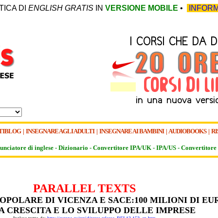
TICA DI
ENGLISH GRATIS
IN
VERSIONE MOBILE
•
INFORM
TIBLOG
|
INSEGNARE AGLI ADULTI
|
INSEGNARE AI BAMBINI
|
AUDIOBOOKS
|
RI
unciatore di inglese -
Dizionario -
Convertitore IPA/UK
-
IPA/US
-
Convertitore 
PARALLEL TEXTS
POPOLARE DI VICENZA E SACE:100 MILIONI DI EU
A CRESCITA E LO SVILUPPO DELLE IMPRESE