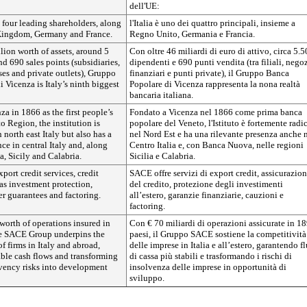
dell'UE:
e four leading shareholders, along
l'Italia è uno dei quattro principali, insieme a
Kingdom, Germany and France.
Regno Unito, Germania e Francia.
lion worth of assets, around 5
Con oltre 46 miliardi di euro di attivo, circa 5.
 690 sales points (subsidiaries,
dipendenti e 690 punti vendita (tra filiali, nego
ses and private outlets), Gruppo
finanziari e punti private), il Gruppo Banca
 Vicenza is Italy’s ninth biggest
Popolare di Vicenza rappresenta la nona realtà
bancaria italiana.
a in 1866 as the first people’s
Fondato a Vicenza nel 1866 come prima banca
o Region, the institution is
popolare del Veneto, l'Istituto è fortemente radi
 north east Italy but also has a
nel Nord Est e ha una rilevante presenza anche 
nce in central Italy and, along
Centro Italia e, con Banca Nuova, nelle regioni
, Sicily and Calabria.
Sicilia e Calabria.
ort credit services, credit
SACE offre servizi di export credit, assicurazio
as investment protection,
del credito, protezione degli investimenti
er guarantees and factoring.
all’estero, garanzie finanziarie, cauzioni e
factoring.
worth of operations insured in
Con € 70 miliardi di operazioni assicurate in 1
he SACE Group underpins the
paesi, il Gruppo SACE sostiene la competitività
f firms in Italy and abroad,
delle imprese in Italia e all’estero, garantendo fl
able cash flows and transforming
di cassa più stabili e trasformando i rischi di
vency risks into development
insolvenza delle imprese in opportunità di
sviluppo.