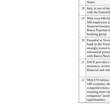
States.
18
Italy is one of th
with the United 
19
With over €46 bil
500 employees and
financial busines
Banca Popolare di
banking group.
20
Founded in Vicenz
bank in the Venet
strongly rooted in
substantial prese
with Banca Nuova
21
SACE provides exp
insurance, overse
financial and oth
22
With €70 billion 
189 countries, t
competitiveness o
ensuring more st
companies’ insol
opportunities.