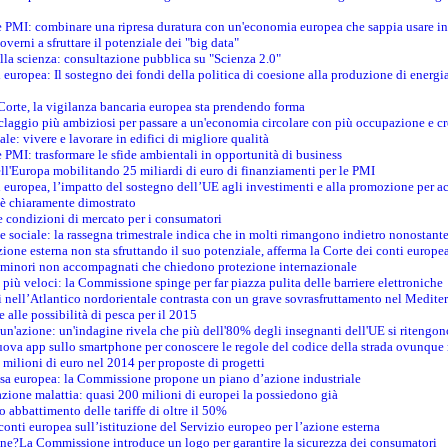
le PMI: combinare una ripresa duratura con un'economia europea che sappia usare in 
verni a sfruttare il potenziale dei "big data"
della scienza: consultazione pubblica su "Scienza 2.0"
i europea: Il sostegno dei fondi della politica di coesione alla produzione di energi
 Corte, la vigilanza bancaria europea sta prendendo forma
iclaggio più ambiziosi per passare a un'economia circolare con più occupazione e cr
le: vivere e lavorare in edifici di migliore qualità
e PMI: trasformare le sfide ambientali in opportunità di business
ell'Europa mobilitando 25 miliardi di euro di finanziamenti per le PMI
 europea, l’impatto del sostegno dell’UE agli investimenti e alla promozione per ac
n è chiaramente dimostrato
e condizioni di mercato per i consumatori
e sociale: la rassegna trimestrale indica che in molti rimangono indietro nonostant
azione esterna non sta sfruttando il suo potenziale, afferma la Corte dei conti europe
i minori non accompagnati che chiedono protezione internazionale
e più veloci: la Commissione spinge per far piazza pulita delle barriere elettroniche
tici nell’Atlantico nordorientale contrasta con un grave sovrasfruttamento nel Medit
e alle possibilità di pesca per il 2015
un'azione: un'indagine rivela che più dell'80% degli insegnanti dell'UE si ritengon
nuova app sullo smartphone per conoscere le regole del codice della strada ovunque
 milioni di euro nel 2014 per proposte di progetti
esa europea: la Commissione propone un piano d’azione industriale
azione malattia: quasi 200 milioni di europei la possiedono già
o abbattimento delle tariffe di oltre il 50%
conti europea sull’istituzione del Servizio europeo per l’azione esterna
ine?La Commissione introduce un logo per garantire la sicurezza dei consumatori