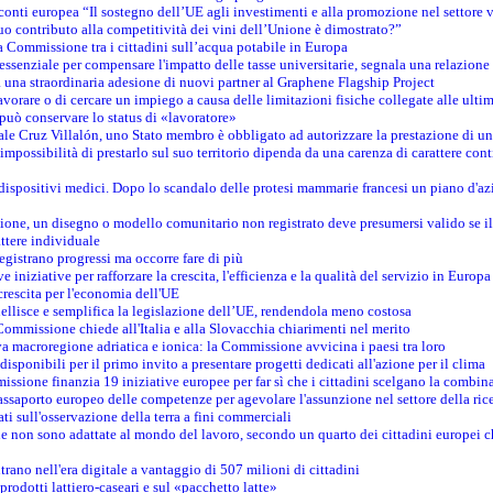
conti europea “Il sostegno dell’UE agli investimenti e alla promozione nel settore v
uo contributo alla competitività dei vini dell’Unione è dimostrato?”
 Commissione tra i cittadini sull’acqua potabile in Europa
è essenziale per compensare l'impatto delle tasse universitarie, segnala una relazione
na straordinaria adesione di nuovi partner al Graphene Flagship Project
vorare o di cercare un impiego a causa delle limitazioni fisiche collegate alle ultim
può conservare lo status di «lavoratore»
le Cruz Villalón, uno Stato membro è obbligato ad autorizzare la prestazione di un
mpossibilità di prestarlo sul suo territorio dipenda da una carenza di carattere cont
i dispositivi medici. Dopo lo scandalo delle protesi mammarie francesi un piano d'azi
zione, un disegno o modello comunitario non registrato deve presumersi valido se il 
ttere individuale
registrano progressi ma occorre fare di più
e iniziative per rafforzare la crescita, l'efficienza e la qualità del servizio in Europa
crescita per l'economia dell'UE
llisce e semplifica la legislazione dell’UE, rendendola meno costosa
Commissione chiede all'Italia e alla Slovacchia chiarimenti nel merito
va macroregione adriatica e ionica: la Commissione avvicina i paesi tra loro
isponibili per il primo invito a presentare progetti dedicati all'azione per il clima
ssione finanzia 19 iniziative europee per far sì che i cittadini scelgano la combin
saporto europeo delle competenze per agevolare l'assunzione nel settore della rice
dati sull'osservazione della terra a fini commerciali
one non sono adattate al mondo del lavoro, secondo un quarto dei cittadini europei 
ntrano nell'era digitale a vantaggio di 507 milioni di cittadini
prodotti lattiero-caseari e sul «pacchetto latte»