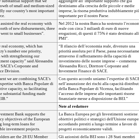
y substantial support that we
aggiungere all’ importante supporto che già
growth of small and medium-sized
destiniamo alla crescita delle piccole e medie
dly our country’s most important
imprese, la risorsa produttiva indubbiamente pi
ce.
importante per il nostro Paese.
 assisted the real economy with
Nel 2012 la nostra Banca ha sostenuto l’econo
worth of new disbursements, three
reale con circa 3 miliardi di euro di nuove
 went to small businesses”.
erogazioni, di questi il 75% è stato destinato all
PMI”.
 real economy, which has
“Il rilancio dell’economia reale, divenuto una
ry’s number one priority,
priorità assoluta per il Paese, passa necessariam
 with strengthening our
attraverso il rafforzamento della capacità di
tment capacity” said Alessandra
investimento delle nostre imprese – commenta
of SACE’s Corporate and
Alessandra Ricci, Direttore Corporate and
ce Division.
Investment Finance di SACE.
ment we are combining SACE’s
Con questo accordo uniamo l’expertise di SAC
expertise with Banca Popolare di
nell’assunzione dei rischi alla capacità distribu
tive capacity, so facilitating
della Banca Popolare di Vicenza, facilitando
the substantial funding made
l’accesso delle imprese alle importanti risorse
EIB.”
finanziarie messe a disposizione da BEI.”
Note al redattore
estment Bank supports the
La Banca Europea per gli Investimenti sostiene 
icy objectives of the European
obiettivi politici e strategici dell'Unione europe
g long-term loans for
accordando prestiti a lungo termine a favore di
ble investment projects.
progetti economicamente validi.
olders are the 28 EU Member
Gli azionisti della BEI sono i 28 Stati membri