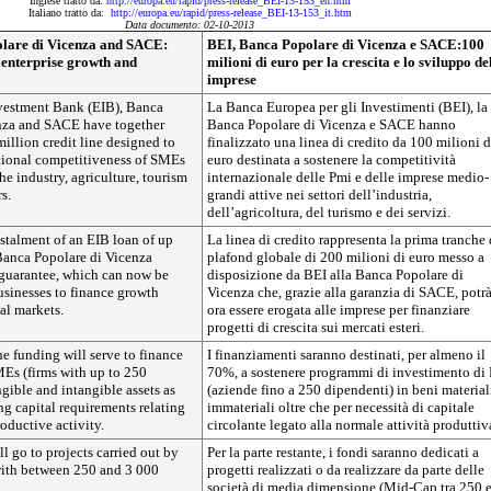
Inglese tratto da:
http://europa.eu/rapid/press-release_BEI-13-153_en.htm
Italiano tratto da:
http://europa.eu/rapid/press-release_BEI-13-153_it.htm
Data documento: 02-10-2013
lare di Vicenza and SACE:
BEI, Banca Popolare di Vicenza e SACE:100
 enterprise growth and
milioni di euro per la crescita e lo sviluppo de
imprese
vestment Bank (EIB), Banca
La Banca Europea per gli Investimenti (BEI), la
nza and SACE have together
Banca Popolare di Vicenza e SACE hanno
illion credit line designed to
finalizzato una linea di credito da 100 milioni d
ational competitiveness of SMEs
euro destinata a sostenere la competitività
he industry, agriculture, tourism
internazionale delle Pmi e delle imprese medio-
s.
grandi attive nei settori dell’industria,
dell’agricoltura, del turismo e dei servizi.
instalment of an EIB loan of up
La linea di credito rappresenta la prima tranche 
Banca Popolare di Vicenza
plafond globale di 200 milioni di euro messo a
guarantee, which can now be
disposizione da BEI alla Banca Popolare di
usinesses to finance growth
Vicenza che, grazie alla garanzia di SACE, potr
nal markets.
ora essere erogata alle imprese per finanziare
progetti di crescita sui mercati esteri.
he funding will serve to finance
I finanziamenti saranno destinati, per almeno il
Es (firms with up to 250
70%, a sostenere programmi di investimento di
gible and intangible assets as
(aziende fino a 250 dipendenti) in beni material
ng capital requirements relating
immateriali oltre che per necessità di capitale
roductive activity.
circolante legato alla normale attività produttiv
l go to projects carried out by
Per la parte restante, i fondi saranno dedicati a
with between 250 and 3 000
progetti realizzati o da realizzare da parte delle
società di media dimensione (Mid-Cap tra 250 