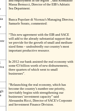
and employment in the region’’, said Romualdo
Massa Bernucci, Director of the EIB’s Adriatic
Sea Department.
ù
mia
Banca Popolare di Vicenza’s Managing Director,
Samuele Sorato, commented:
e
“This new agreement with the EIB and SACE
will add to the already substantial support that
ente
we provide for the growth of small and medium-
sized firms – undoubtedly our country’s most
important productive resource.
In 2012 our bank assisted the real economy with
E
some €3 billion worth of new disbursements,
tiva
three quarters of which went to small
businesses”.
“Relaunching the real economy, which has
become the country’s number one priority,
gli
inevitably begins with strengthening our
a
businesses’ investment capacity” said
Alessandra Ricci, Director of SACE’s Corporate
and Investment Finance Division.