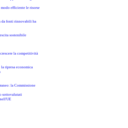
modo efficiente le risorse
a da fonti rinnovabili ha
escita sostenibile
crescere la competitività
e la ripresa economica
a
erraneo: la Commissione
o sottovalutati
 nell'UE