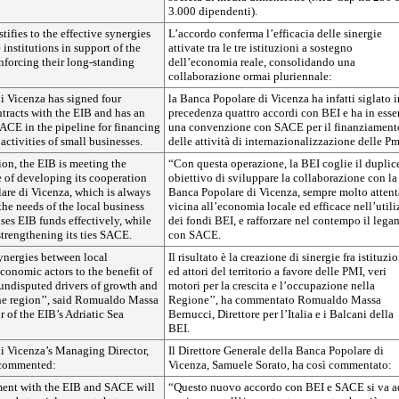
3.000 dipendenti).
tifies to the effective synergies
L’accordo conferma l’efficacia delle sinergie
 institutions in support of the
attivate tra le tre istituzioni a sostegno
nforcing their long-standing
dell’economia reale, consolidando una
collaborazione ormai pluriennale:
i Vicenza has signed four
la Banca Popolare di Vicenza ha infatti siglato i
tracts with the EIB and has an
precedenza quattro accordi con BEI e ha in esse
ACE in the pipeline for financing
una convenzione con SACE per il finanziament
activities of small businesses.
delle attività di internazionalizzazione delle Pm
ion, the EIB is meeting the
“Con questa operazione, la BEI coglie il duplic
 of developing its cooperation
obiettivo di sviluppare la collaborazione con la
are di Vicenza, which is always
Banca Popolare di Vicenza, sempre molto attent
 the needs of the local business
vicina all’economia locale ed efficace nell’util
es EIB funds effectively, while
dei fondi BEI, e rafforzare nel contempo il lega
strengthening its ties SACE.
con SACE.
synergies between local
Il risultato è la creazione di sinergie fra istituzi
economic actors to the benefit of
ed attori del territorio a favore delle PMI, veri
 undisputed drivers of growth and
motori per la crescita e l’occupazione nella
e region’’, said Romualdo Massa
Regione’’, ha commentato Romualdo Massa
r of the EIB’s Adriatic Sea
Bernucci, Direttore per l’Italia e i Balcani della
BEI.
i Vicenza’s Managing Director,
Il Direttore Generale della Banca Popolare di
 commented:
Vicenza, Samuele Sorato, ha così commentato:
ent with the EIB and SACE will
“Questo nuovo accordo con BEI e SACE si va a