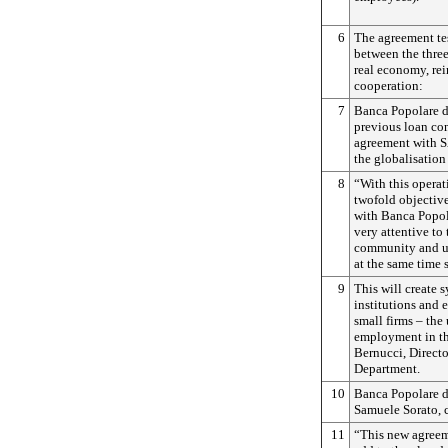
6
The agreement tes
between the three
real economy, rei
cooperation:
7
Banca Popolare d
previous loan con
agreement with S
the globalisation 
8
“With this operat
twofold objective
with Banca Popol
very attentive to
community and us
at the same time 
9
This will create 
institutions and 
small firms – the
employment in th
Bernucci, Directo
Department.
10
Banca Popolare d
Samuele Sorato,
11
“This new agreem