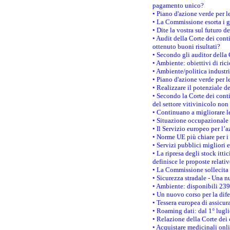
pagamento unico?
• Piano d'azione verde per 
• La Commissione esorta i go
• Dite la vostra sul futuro 
• Audit della Corte dei cont
ottenuto buoni risultati?
• Secondo gli auditor della
• Ambiente: obiettivi di ric
• Ambiente/politica industria
• Piano d'azione verde per l
• Realizzare il potenziale d
• Secondo la Corte dei conti
del settore vitivinicolo no
• Continuano a migliorare l
• Situazione occupazionale 
• Il Servizio europeo per l’
• Norme UE più chiare per 
• Servizi pubblici migliori 
• La ripresa degli stock it
definisce le proposte relativ
• La Commissione sollecita 
• Sicurezza stradale - Una 
• Ambiente: disponibili 239
• Un nuovo corso per la dif
• Tessera europea di assicur
• Roaming dati: dal 1° lugli
• Relazione della Corte dei 
• Acquistare medicinali onl