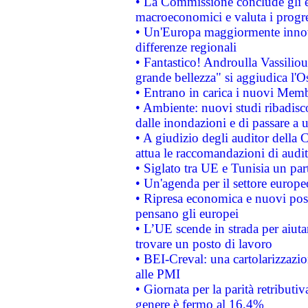
• La Commissione conclude gli es
macroeconomici e valuta i progre
• Un'Europa maggiormente innova
differenze regionali
• Fantastico! Androulla Vassilio
grande bellezza" si aggiudica l'O
• Entrano in carica i nuovi Memb
• Ambiente: nuovi studi ribadisco
dalle inondazioni e di passare a u
• A giudizio degli auditor della
attua le raccomandazioni di aud
• Siglato tra UE e Tunisia un part
• Un'agenda per il settore europe
• Ripresa economica e nuovi post
pensano gli europei
• L’UE scende in strada per aiutar
trovare un posto di lavoro
• BEI-Creval: una cartolarizzazio
alle PMI
• Giornata per la parità retributiv
genere è fermo al 16,4%