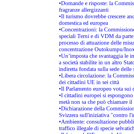
•Domande e risposte: la Commiss
fragranze allergizzanti
•Il turismo dovrebbe crescere an
domestica ed europea
•Concentrazioni: la Commissione 
speciali Terni e di VDM da part
processo di attuazione delle misur
concentrazione Outokumpu/In
•Un’imposta che svantaggia le im
a società stabilite in un altro S
indiretta fondata sulla sede delle 
•Libera circolazione: la Commiss
dei cittadini UE in sei città
•Il Parlamento europeo vota sui di
•I cittadini europei si espongono
metà non sa che può chiamare i
•Dichiarazione della Commission
Svizzera sull'iniziativa "contro 
•Ambiente: consultazione pubblic
traffico illegale di specie selvatic