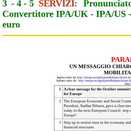
3
-
4
-
5
SERVIZI:
Pronunciato
Convertitore IPA/UK
-
IPA/US
euro
PARA
UN MESSAGGIO CHIARO
MOBILITA
Inglese tratto da:
http://europa.eu/rapid/pressReleasesAct
Italiano tratto da:
http://europa.eu/rapid/pressReleasesAct
Data
1
A clear message for the October summit:
for Europe
2
The European Economic and Social Comm
President, Staffan Nilsson, gave a clear me
today to the next European Council: step 
Europe!
3
Step up to restore trust in the economy and
financial structures.