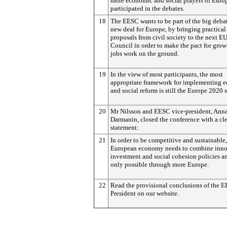
more economic and social players of Euro
participated in the debates.
18
The EESC wants to be part of the big debat
new deal for Europe, by bringing practical
proposals from civil society to the next E
Council in order to make the pact for gro
jobs work on the ground.
19
In the view of most participants, the most
appropriate framework for implementing 
and social reform is still the Europe 2020 s
20
Mr Nilsson and EESC vice-president, Ann
Darmanin, closed the conference with a cl
statement:
21
In order to be competitive and sustainable,
European economy needs to combine inno
investment and social cohesion policies an
only possible through more Europe.
22
Read the provisional conclusions of the 
President on our website.