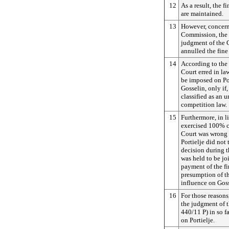
12
As a result, the 
are maintained.
13
However, concern
Commission, the C
judgment of the G
annulled the fine
14
According to the 
Court erred in la
be imposed on Por
Gosselin, only if,
classified as an 
competition law.
15
Furthermore, in li
exercised 100% c
Court was wrong t
Portielje did no
decision during t
was held to be joi
payment of the fi
presumption of th
influence on Goss
16
For those reasons,
the judgment of t
440/11 P) in so f
on Portielje.