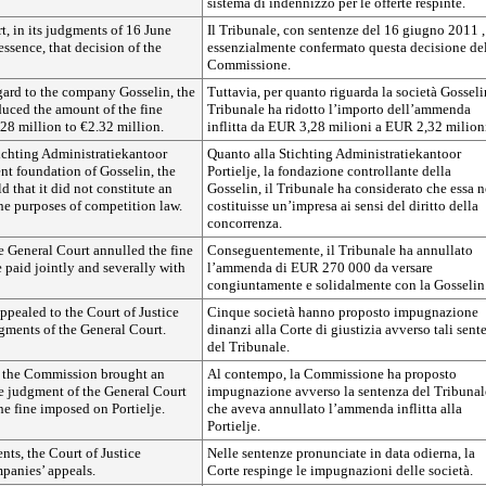
sistema di indennizzo per le offerte respinte.
, in its judgments of 16 June
Il Tribunale, con sentenze del 16 giugno 2011 ,
essence, that decision of the
essenzialmente confermato questa decisione de
Commissione.
gard to the company Gosselin, the
Tuttavia, per quanto riguarda la società Gosselin
duced the amount of the fine
Tribunale ha ridotto l’importo dell’ammenda
28 million to €2.32 million.
inflitta da EUR 3,28 milioni a EUR 2,32 milion
ichting Administratiekantoor
Quanto alla Stichting Administratiekantoor
rent foundation of Gosselin, the
Portielje, la fondazione controllante della
d that it did not constitute an
Gosselin, il Tribunale ha considerato che essa 
he purposes of competition law.
costituisse un’impresa ai sensi del diritto della
concorrenza.
e General Court annulled the fine
Conseguentemente, il Tribunale ha annullato
 paid jointly and severally with
l’ammenda di EUR 270 000 da versare
congiuntamente e solidalmente con la Gosselin
pealed to the Court of Justice
Cinque società hanno proposto impugnazione
gments of the General Court.
dinanzi alla Corte di giustizia avverso tali sent
del Tribunale.
, the Commission brought an
Al contempo, la Commissione ha proposto
he judgment of the General Court
impugnazione avverso la sentenza del Tribunal
e fine imposed on Portielje.
che aveva annullato l’ammenda inflitta alla
Portielje.
nts, the Court of Justice
Nelle sentenze pronunciate in data odierna, la
panies’ appeals.
Corte respinge le impugnazioni delle società.