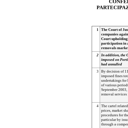
CONFE
PARTECIPAZ
1
The Court of Just
companies agains
Court upholding 
participation in 
removals marke
2
In addition, the 
imposed on Porti
had annulled
3
By decision of 
imposed fines tot
undertakings for 
of various perio
September 2003, i
removal services
4
The cartel related
prices, market sh
procedures for th
particular by iss
through a compens