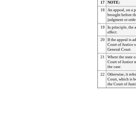
17
NOTE:
18
An appeal, on a p
brought before th
judgment or order
19
In principle, the
effect.
20
If the appeal is 
Court of Justice 
General Court.
21
Where the state o
Court of Justice 
the case.
22
Otherwise, it refe
Court, which is 
the Court of Just