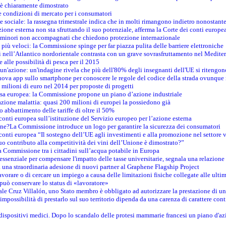
n è chiaramente dimostrato
e condizioni di mercato per i consumatori
e sociale: la rassegna trimestrale indica che in molti rimangono indietro nonostant
azione esterna non sta sfruttando il suo potenziale, afferma la Corte dei conti europe
i minori non accompagnati che chiedono protezione internazionale
e più veloci: la Commissione spinge per far piazza pulita delle barriere elettroniche
tici nell’Atlantico nordorientale contrasta con un grave sovrasfruttamento nel Medit
e alle possibilità di pesca per il 2015
un'azione: un'indagine rivela che più dell'80% degli insegnanti dell'UE si ritengon
nuova app sullo smartphone per conoscere le regole del codice della strada ovunque
 milioni di euro nel 2014 per proposte di progetti
esa europea: la Commissione propone un piano d’azione industriale
azione malattia: quasi 200 milioni di europei la possiedono già
o abbattimento delle tariffe di oltre il 50%
conti europea sull’istituzione del Servizio europeo per l’azione esterna
ine?La Commissione introduce un logo per garantire la sicurezza dei consumatori
conti europea “Il sostegno dell’UE agli investimenti e alla promozione nel settore v
uo contributo alla competitività dei vini dell’Unione è dimostrato?”
 Commissione tra i cittadini sull’acqua potabile in Europa
è essenziale per compensare l'impatto delle tasse universitarie, segnala una relazione
na straordinaria adesione di nuovi partner al Graphene Flagship Project
vorare o di cercare un impiego a causa delle limitazioni fisiche collegate alle ultim
può conservare lo status di «lavoratore»
le Cruz Villalón, uno Stato membro è obbligato ad autorizzare la prestazione di un
mpossibilità di prestarlo sul suo territorio dipenda da una carenza di carattere cont
i dispositivi medici. Dopo lo scandalo delle protesi mammarie francesi un piano d'azi