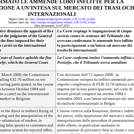
RMATO LE AMMENDE LORO INFLITTE PER LA
IONE A UN’INTESA SUL MERCATO DEI TRASLOCH
INTERNAZIONALI
Inglese tratto da:
http://europa.eu/rapid/press-release_CJE-13-90_en.htm
Italiano tratto da:
http://europa.eu/rapid/press-release_CJE-13-90_it.htm
Data documento: 11-07-2013
ice dismisses the appeals of five
La Corte respinge le impugnazioni di cinque
t the judgments of the General
società contro le sentenze del Tribunale che
the fines imposed for their
avevano confermato le ammende loro inflitte
a cartel on the international
la partecipazione a un’intesa sul mercato dei
t
traslochi internazionali
Court of Justice upholds the fine
La Corte conferma inoltre l’ammenda inflitta 
elje, which the General Court
Portielje, che il Tribunale aveva annullato
11 March 2008, the Commission
Con decisione dell’11 marzo 2008 , la
alling €32.76 million on ten
Commissione europea ha inflitto ammende per
having participated, in the course
importo complessivo di EUR 32,76 milioni a di
ds between October 1984 and
imprese per la loro partecipazione, nel corso di
n a cartel on the international
diversi periodi compresi tra ottobre 1984 e
 market in Belgium.
settembre 2003, a un’intesa sul mercato dei serv
di traslochi internazionali in Belgio.
 to the direct or indirect fixing of
L'intesa verteva sulla fissazione, diretta e indire
aring and the manipulation of the
dei prezzi, sulla ripartizione del mercato e sulla
e submission of tenders, in
manipolazione delle procedure di presentazion
uing false quotes to customers and
delle offerte, in particolare mediante la
ation system for rejected offers.
presentazione di preventivi falsi ai clienti e co