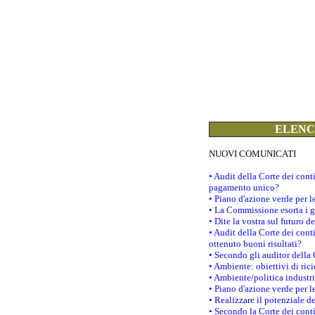
ELENCO
NUOVI COMUNICATI
• Audit della Corte dei con
pagamento unico?
• Piano d'azione verde per 
• La Commissione esorta i go
• Dite la vostra sul futuro 
• Audit della Corte dei cont
ottenuto buoni risultati?
• Secondo gli auditor della
• Ambiente: obiettivi di ric
• Ambiente/politica industria
• Piano d'azione verde per l
• Realizzare il potenziale d
• Secondo la Corte dei conti