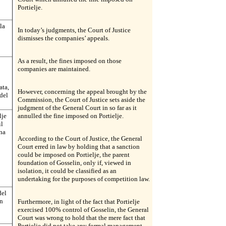
Portielje.
la
In today’s judgments, the Court of Justice
dismisses the companies’ appeals.
As a result, the fines imposed on those
companies are maintained.
ata,
However, concerning the appeal brought by the
del
Commission, the Court of Justice sets aside the
judgment of the General Court in so far as it
lje
annulled the fine imposed on Portielje.
il
una
According to the Court of Justice, the General
Court erred in law by holding that a sanction
could be imposed on Portielje, the parent
foundation of Gosselin, only if, viewed in
isolation, it could be classified as an
undertaking for the purposes of competition law.
del
in
Furthermore, in light of the fact that Portielje
exercised 100% control of Gosselin, the General
Court was wrong to hold that the mere fact that
Portielje did not take any formal management