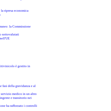
e la ripresa economica
a
erraneo: la Commissione
o sottovalutati
 nell'UE
itivinicolo è gestito in
e fasi della gravidanza e al
 servizio medico in un altro
ingente e transitorio nei
one ha rafforzato i controlli