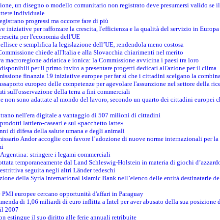
zione, un disegno o modello comunitario non registrato deve presumersi valido se il 
ttere individuale
registrano progressi ma occorre fare di più
e iniziative per rafforzare la crescita, l'efficienza e la qualità del servizio in Europa
crescita per l'economia dell'UE
llisce e semplifica la legislazione dell’UE, rendendola meno costosa
Commissione chiede all'Italia e alla Slovacchia chiarimenti nel merito
va macroregione adriatica e ionica: la Commissione avvicina i paesi tra loro
isponibili per il primo invito a presentare progetti dedicati all'azione per il clima
ssione finanzia 19 iniziative europee per far sì che i cittadini scelgano la combin
saporto europeo delle competenze per agevolare l'assunzione nel settore della rice
dati sull'osservazione della terra a fini commerciali
one non sono adattate al mondo del lavoro, secondo un quarto dei cittadini europei 
ntrano nell'era digitale a vantaggio di 507 milioni di cittadini
prodotti lattiero-caseari e sul «pacchetto latte»
nni di difesa della salute umana e degli animali
issario Andor accoglie con favore l’adozione di nuove norme internazionali per la t
mi
n Argentina: stringere i legami commerciali
adottata temporaneamente dal Land Schleswig-Holstein in materia di giochi d’azzard
estrittiva seguita negli altri Länder tedeschi
izione della Syria International Islamic Bank nell’elenco delle entità destinatarie del
le PMI europee cercano opportunità d'affari in Paraguay
menda di 1,06 miliardi di euro inflitta a Intel per aver abusato della sua posizione
 il 2007
on estingue il suo diritto alle ferie annuali retribuite