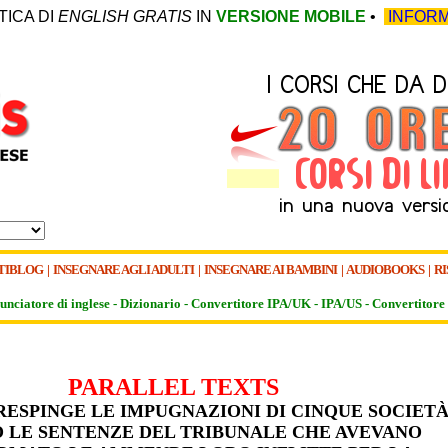
TICA DI
ENGLISH GRATIS
IN
VERSIONE MOBILE
•
INFORM
TIBLOG
|
INSEGNARE AGLI ADULTI
|
INSEGNARE AI BAMBINI
|
AUDIOBOOKS
|
RI
unciatore di inglese -
Dizionario -
Convertitore IPA/UK
-
IPA/US
-
Convertitore 
PARALLEL TEXTS
RESPINGE LE IMPUGNAZIONI DI CINQUE SOCIET
 LE SENTENZE DEL TRIBUNALE CHE AVEVANO