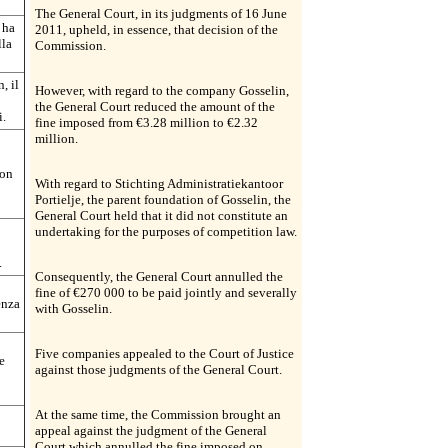
The General Court, in its judgments of 16 June
 ha
2011, upheld, in essence, that decision of the
lla
Commission.
, il
However, with regard to the company Gosselin,
the General Court reduced the amount of the
i.
fine imposed from €3.28 million to €2.32
million.
non
With regard to Stichting Administratiekantoor
Portielje, the parent foundation of Gosselin, the
General Court held that it did not constitute an
undertaking for the purposes of competition law.
.
Consequently, the General Court annulled the
fine of €270 000 to be paid jointly and severally
enza
with Gosselin.
Five companies appealed to the Court of Justice
e
against those judgments of the General Court.
At the same time, the Commission brought an
appeal against the judgment of the General
Court which annulled the fine imposed on