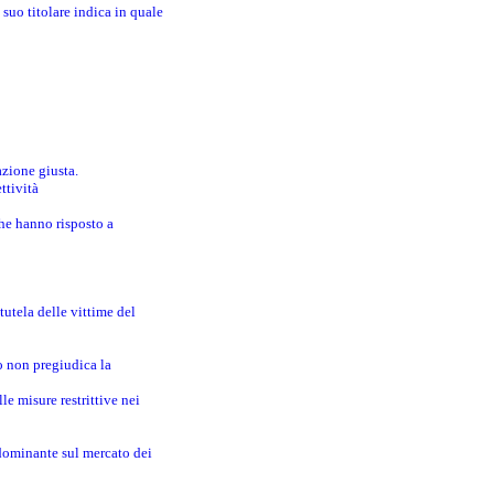
suo titolare indica in quale
azione giusta.
ttività
che hanno risposto a
utela delle vittime del
o non pregiudica la
le misure restrittive nei
 dominante sul mercato dei