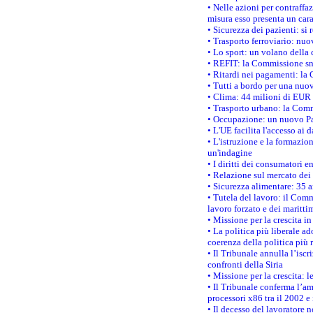
• Nelle azioni per contraffa
misura esso presenta un cara
• Sicurezza dei pazienti: si 
• Trasporto ferroviario: nuov
• Lo sport: un volano della 
• REFIT: la Commissione sne
• Ritardi nei pagamenti: la 
• Tutti a bordo per una nuo
• Clima: 44 milioni di EUR d
• Trasporto urbano: la Commi
• Occupazione: un nuovo Pas
• L'UE facilita l'accesso ai 
• L'istruzione e la formazi
un'indagine
• I diritti dei consumatori e
• Relazione sul mercato dei 
• Sicurezza alimentare: 35 a
• Tutela del lavoro: il Comm
lavoro forzato e dei maritti
• Missione per la crescita i
• La politica più liberale 
coerenza della politica più r
• Il Tribunale annulla l’iscr
confronti della Siria
• Missione per la crescita: 
• Il Tribunale conferma l’am
processori x86 tra il 2002 e
• Il decesso del lavoratore n