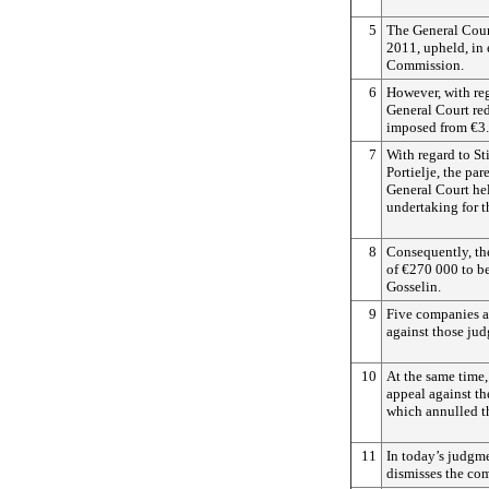
5
The General Court
2011, upheld, in 
Commission.
6
However, with re
General Court re
imposed from €3.
7
With regard to St
Portielje, the pa
General Court hel
undertaking for t
8
Consequently, th
of €270 000 to be
Gosselin.
9
Five companies ap
against those jud
10
At the same time
appeal against t
which annulled th
11
In today’s judgme
dismisses the com