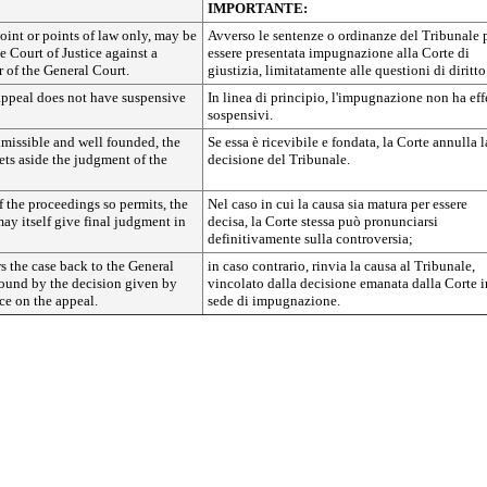
IMPORTANTE:
oint or points of law only, may be
Avverso le sentenze o ordinanze del Tribunale
e Court of Justice against a
essere presentata impugnazione alla Corte di
 of the General Court.
giustizia, limitatamente alle questioni di diritto
 appeal does not have suspensive
In linea di principio, l'impugnazione non ha eff
sospensivi.
admissible and well founded, the
Se essa è ricevibile e fondata, la Corte annulla l
sets aside the judgment of the
decisione del Tribunale.
f the proceedings so permits, the
Nel caso in cui la causa sia matura per essere
may itself give final judgment in
decisa, la Corte stessa può pronunciarsi
definitivamente sulla controversia;
rs the case back to the General
in caso contrario, rinvia la causa al Tribunale,
bound by the decision given by
vincolato dalla decisione emanata dalla Corte i
ice on the appeal.
sede di impugnazione.