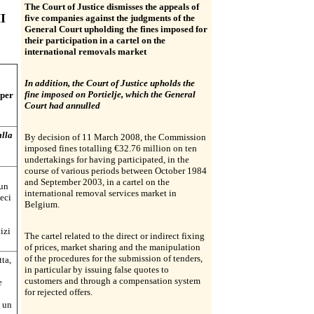
The Court of Justice dismisses the appeals of
I
five companies against the judgments of the
General Court upholding the fines imposed for
their participation in a cartel on the
international removals market
In addition, the Court of Justice upholds the
fine imposed on Portielje, which the General
 per
Court had annulled
alla
By decision of 11 March 2008, the Commission
imposed fines totalling €32.76 million on ten
undertakings for having participated, in the
course of various periods between October 1984
and September 2003, in a cartel on the
 un
international removal services market in
eci
Belgium.
izi
The cartel related to the direct or indirect fixing
of prices, market sharing and the manipulation
of the procedures for the submission of tenders,
tta,
in particular by issuing false quotes to
customers and through a compensation system
e
for rejected offers.
n un