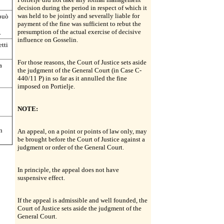
decision during the period in respect of which it
was held to be jointly and severally liable for
 può
payment of the fine was sufficient to rebut the
presumption of the actual exercise of decisive
.
influence on Gosselin.
etti
For those reasons, the Court of Justice sets aside
a
the judgment of the General Court (in Case C-
440/11 P) in so far as it annulled the fine
imposed on Portielje.
NOTE:
n
An appeal, on a point or points of law only, may
be brought before the Court of Justice against a
judgment or order of the General Court.
In principle, the appeal does not have
suspensive effect.
If the appeal is admissible and well founded, the
Court of Justice sets aside the judgment of the
General Court.