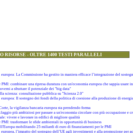
 RISORSE - OLTRE 1400 TESTI PARALLELI
ti europea: La Commissione ha gestito in maniera efficace l’integrazione del sosteg
le PMI: combinare una ripresa duratura con un'economia europea che sappia usare in 
verni a sfruttare il potenziale dei "big data"
della scienza: consultazione pubblica su "Scienza 2.0"
i europea: Il sostegno dei fondi della politica di coesione alla produzione di energi
 Corte, la vigilanza bancaria europea sta prendendo forma
iclaggio più ambiziosi per passare a un'economia circolare con più occupazione e cr
le: vivere e lavorare in edifici di migliore qualità
e PMI: trasformare le sfide ambientali in opportunità di business
ell'Europa mobilitando 25 miliardi di euro di finanziamenti per le PMI
 europea, l’impatto del sostegno dell’UE agli investimenti e alla promozione per ac