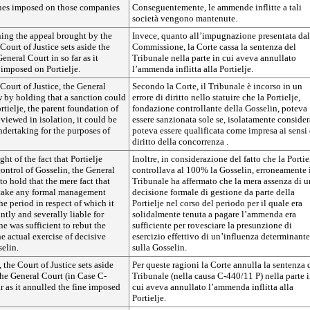
fines imposed on those companies
Conseguentemente, le ammende inflitte a tali
società vengono mantenute.
ing the appeal brought by the
Invece, quanto all’impugnazione presentata dal
ourt of Justice sets aside the
Commissione, la Corte cassa la sentenza del
eneral Court in so far as it
Tribunale nella parte in cui aveva annullato
 imposed on Portielje.
l’ammenda inflitta alla Portielje.
Court of Justice, the General
Secondo la Corte, il Tribunale è incorso in un
w by holding that a sanction could
errore di diritto nello statuire che la Portielje,
tielje, the parent foundation of
fondazione controllante della Gosselin, poteva
 viewed in isolation, it could be
essere sanzionata sole se, isolatamente consider
undertaking for the purposes of
poteva essere qualificata come impresa ai sensi 
diritto della concorrenza .
ght of the fact that Portielje
Inoltre, in considerazione del fatto che la Portie
ontrol of Gosselin, the General
controllava al 100% la Gosselin, erroneamente 
o hold that the mere fact that
Tribunale ha affermato che la mera assenza di 
t take any formal management
decisione formale di gestione da parte della
he period in respect of which it
Portielje nel corso del periodo per il quale era
ntly and severally liable for
solidalmente tenuta a pagare l’ammenda era
ne was sufficient to rebut the
sufficiente per rovesciare la presunzione di
e actual exercise of decisive
esercizio effettivo di un’influenza determinante
elin.
sulla Gosselin.
 the Court of Justice sets aside
Per queste ragioni la Corte annulla la sentenza 
he General Court (in Case C-
Tribunale (nella causa C-440/11 P) nella parte 
ar as it annulled the fine imposed
cui aveva annullato l’ammenda inflitta alla
Portielje.