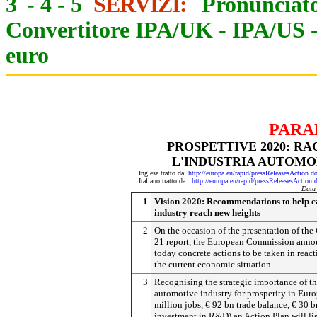
3
-
4
-
5
SERVIZI:
Pronunciato
Convertitore IPA/UK
-
IPA/US
euro
PARA
PROSPETTIVE 2020: R
L'INDUSTRIA AUTOMO
Inglese tratto da:
http://europa.eu/rapid/pressReleasesAct
Italiano tratto da:
http://europa.eu/rapid/pressReleasesAct
Data
1
Vision 2020: Recommendations to help c
industry reach new heights
2
On the occasion of the presentation of th
21 report, the European Commission ann
today concrete actions to be taken in react
the current economic situation.
3
Recognising the strategic importance of t
automotive industry for prosperity in Eur
million jobs, € 92 bn trade balance, € 30 b
investment in R&D) an Action Plan will lis