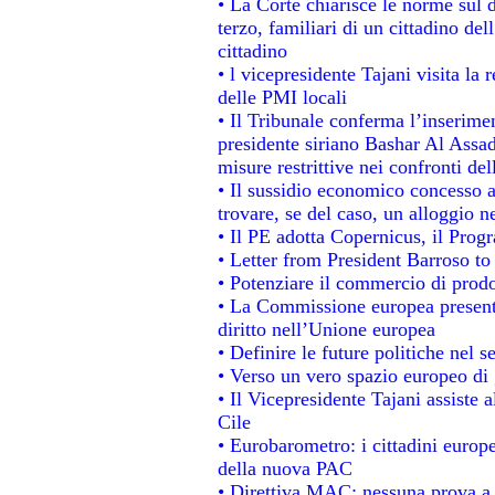
• La Corte chiarisce le norme sul d
terzo, familiari di un cittadino de
cittadino
• l vicepresidente Tajani visita la 
delle PMI locali
• Il Tribunale conferma l’inserime
presidente siriano Bashar Al Assad,
misure restrittive nei confronti del
• Il sussidio economico concesso ai
trovare, se del caso, un alloggio n
• Il PE adotta Copernicus, il Prog
• Letter from President Barroso t
• Potenziare il commercio di prodot
• La Commissione europea presenta
diritto nell’Unione europea
• Definire le future politiche nel s
• Verso un vero spazio europeo di g
• Il Vicepresidente Tajani assiste 
Cile
• Eurobarometro: i cittadini europ
della nuova PAC
• Direttiva MAC: nessuna prova a 