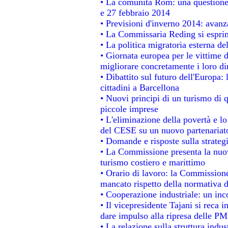
• La comunità Rom: una questione
e 27 febbraio 2014
• Previsioni d'inverno 2014: avanza
• La Commissaria Reding si esprim
• La politica migratoria esterna de
• Giornata europea per le vittime 
migliorare concretamente i loro dir
• Dibattito sul futuro dell'Europa:
cittadini a Barcellona
• Nuovi principi di un turismo di q
piccole imprese
• L'eliminazione della povertà e l
del CESE su un nuovo partenariat
• Domande e risposte sulla strateg
• La Commissione presenta la nuov
turismo costiero e marittimo
• Orario di lavoro: la Commissione d
mancato rispetto della normativa de
• Cooperazione industriale: un in
• Il vicepresidente Tajani si reca i
dare impulso alla ripresa delle PMI
• La relazione sulla struttura indus