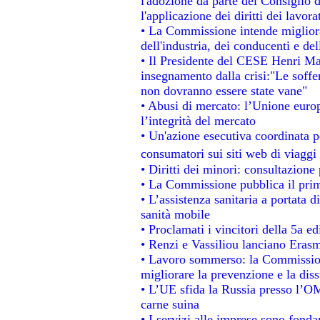
l'adozione da parte del Consiglio d
l'applicazione dei diritti dei lavora
• La Commissione intende migliorar
dell'industria, dei conducenti e de
• Il Presidente del CESE Henri Ma
insegnamento dalla crisi:"Le soffe
non dovranno essere state vane"
• Abusi di mercato: l’Unione europ
l’integrità del mercato
• Un'azione esecutiva coordinata pe
consumatori sui siti web di viaggi
• Diritti dei minori: consultazion
• La Commissione pubblica il prim
• L’assistenza sanitaria a portata d
sanità mobile
• Proclamati i vincitori della 5a 
• Renzi e Vassiliou lanciano Erasm
• Lavoro sommerso: la Commissio
migliorare la prevenzione e la dis
• L’UE sfida la Russia presso l’OM
carne suina
• I servizi alle imprese sono fonda