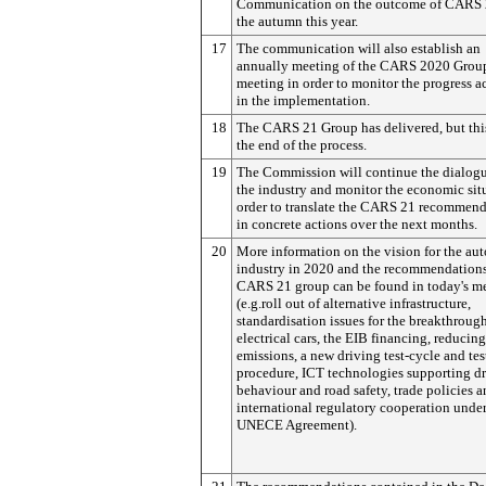
Communication on the outcome of CARS 
the autumn this year.
17
The communication will also establish an
annually meeting of the CARS 2020 Grou
meeting in order to monitor the progress 
in the implementation.
18
The CARS 21 Group has delivered, but this
the end of the process.
19
The Commission will continue the dialog
the industry and monitor the economic sit
order to translate the CARS 21 recommend
in concrete actions over the next months.
20
More information on the vision for the au
industry in 2020 and the recommendations
CARS 21 group can be found in today's 
(e.g.roll out of alternative infrastructure,
standardisation issues for the breakthrough
electrical cars, the EIB financing, reduci
emissions, a new driving test-cycle and tes
procedure, ICT technologies supporting dr
behaviour and road safety, trade policies 
international regulatory cooperation under
UNECE Agreement).