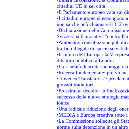
cittadini UE in sei città
•Il Parlamento europeo vota sui dir
•I cittadini europei si espongono a
non sa che può chiamare il 112 o
•Dichiarazione della Commissione
Svizzera sull'iniziativa "contro l'
•Ambiente: consultazione pubblica 
traffico illegale di specie selvatich
•Il futuro dell’Europa: la Vicepre
dibattito pubblico a Londra
•La scarsità di scelta incoraggia la
•Ricerca fondamentale: più vicina 
•"Juvenes Translatores": proclamati
giovani traduttori
•Prossimi al decollo: la finalizzazi
successo della nuova strategia mac
ionica
•Una radicale riduzione degli oneri 
•MEDIA e Europa creativa sotto i ri
•La Commissione sollecita gli Stat
norme sulla detenzione in un altr