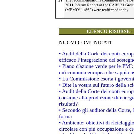
21
The recommendations contained in the D
2011 Interim Report of the CARS 21 Grou
(MEMO/11/862) were reaffirmed today.
ELENCO RISORSE -
NUOVI COMUNICATI
• Audit della Corte dei conti eur
efficace l’integrazione del soste
• Piano d'azione verde per le PMI
un'economia europea che sappia usa
• La Commissione esorta i governi a
• Dite la vostra sul futuro della s
• Audit della Corte dei conti europe
coesione alla produzione di energi
risultati?
• Secondo gli auditor della Corte,
forma
• Ambiente: obiettivi di riciclagg
circolare con più occupazione e cre