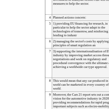
measures to help the sector.
4
Planned actions concern:
5
1) providing EU financing for research, in
particular to help the sector adapt to the
technologies of tomorrow, and reinforcing
lending to industr
6
2) managing the sector's costs by applying
principles of smart regulation an
7
3) supporting the internationalisation of 
industry by improving market access thro
negotiations and work on regulatory and
procedural convergence with the ultimate 
achieving a worldwide car type approval.
8
This would mean that any car produced in
world can be marketed in every country of
world.
9
Moreover, the Cars 21 report sets out a co
vision for the automotive industry in 2020
providing recommendations for rapid prog
important subjects such as electro-mobility