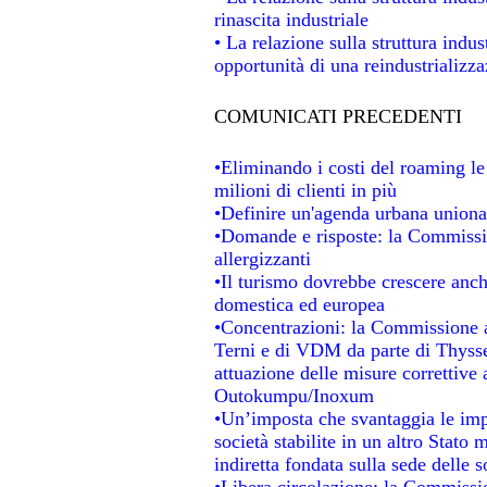
rinascita industriale
• La relazione sulla struttura indu
opportunità di una reindustrializz
COMUNICATI PRECEDENTI
•Eliminando i costi del roaming le
milioni di clienti in più
•Definire un'agenda urbana unional
•Domande e risposte: la Commissio
allergizzanti
•Il turismo dovrebbe crescere anc
domestica ed europea
•Concentrazioni: la Commissione au
Terni e di VDM da parte di Thysse
attuazione delle misure correttive 
Outokumpu/Inoxum
•Un’imposta che svantaggia le impr
società stabilite in un altro Stato
indiretta fondata sulla sede delle s
•Libera circolazione: la Commissio