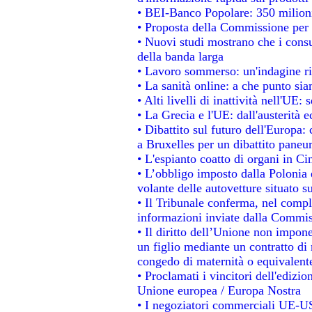
• BEI-Banco Popolare: 350 milion
• Proposta della Commissione per 
• Nuovi studi mostrano che i consu
della banda larga
• Lavoro sommerso: un'indagine ri
• La sanità online: a che punto si
• Alti livelli di inattività nell'UE
• La Grecia e l'UE: dall'austerità 
• Dibattito sul futuro dell'Europa: 
a Bruxelles per un dibattito paneu
• L'espianto coatto di organi in Ci
• L’obbligo imposto dalla Polonia e 
volante delle autovetture situato su
• Il Tribunale conferma, nel comples
informazioni inviate dalla Commis
• Il diritto dell’Unione non impo
un figlio mediante un contratto di 
congedo di maternità o equivalent
• Proclamati i vincitori dell'edizi
Unione europea / Europa Nostra
• I negoziatori commerciali UE-US