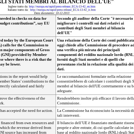
LI STATI MEMBRI AL BILANCIO DELL'UE"
Inglese tratto da:
http://europa.eu/rapid/press-release_ECA-13-42_en.htm
Italiano tratto da:
http://europa.eu/rapid/press-release_ECA-13-42_it.htm
Data documento: 10-12-2013
eeded in checks on data for
Secondo gli auditor della Corte "è necessario
budget contributions”, say EU
migliorare i controlli sui dati relativi ai
contributi degli Stati membri al bilancio
dell'UE"
hed today by the European Court
Una relazione della Corte dei conti pubblicat
) calls for the Commission to
oggi chiede alla Commissione di procedere a
 on major components of Gross
una verifica più mirata dei principali
e (GNI) provided by Member
componenti del reddito nazionale lordo (RNL
se where there is a risk that the
forniti dagli Stati membri e di quelli che
may be lower.
presentano rischi in relazione alla qualità dei
dati.
ons in the report would help
Le raccomandazioni formulate nella relazione
ember States’ contributions to the
consentirebbero di calcolare i contributi degli S
rectly calculated and fairly
membri al bilancio dell'UE correttamente e su b
adeguate.
rove the effectiveness of the
Renderebbero inoltre più efficace il lavoro dell
rk.
Commissione.
as accepted the need for action.
La Commissione ha riconosciuto la necessità di
tali interventi.
 financed from own resources and
Il bilancio dell’UE è finanziato mediante risors
 which the revenue derived from
proprie e altre entrate, di cui quelle calcolate in
NI source has increased from
base al reddito nazionale lordo (RNL) degli Sta