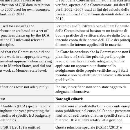
d the effectiveness of the
L’audit della Corte ha esaminato l’efficacia del
fication of GNI data in relation
verifica, operata dalla Commissione, sui dati 
 to 2007 used for own resources,
per il 2002 - 2007 usati ai fini del calcolo delle
initive in 2012.
risorse proprie.Tali dati sono divenuti definitivi
2012.
 used for assessing the
I criteri di audit utilizzati per valutare l’operato
formance are based on a set of
della Commissione si basano su un insieme di
n practices drawn up by the ECA
buone pratiche di verifica elaborate dalla Corte
nt the EU rules and relevant
tenendo conto delle norme dell’UE e dei princi
rinciples.
di controllo interno applicabili in materia.
ed that the Commission did not
La Corte ha concluso che la Commissione non 
se its work in an appropriate way,
pianificato né stabilito priorità per il proprio
consistent approach when carrying
lavoro di verifica in modo adeguato, non ha
ions in Member States, and did not
applicato un approccio uniforme nello
ent work at Member State level.
svolgimento delle proprie verifiche negli Stati
membri e non ha effettuato un lavoro sufficient
quel livello.
ifications were not adequately
Inoltre, le verifiche non sono state oggetto di
adeguata informativa.
ors:
Note agli editori:
f Auditors (ECA) special reports
Le relazioni speciali della Corte dei conti euro
oughout the year, presenting the
sono pubblicate nel corso dell’anno e presentan
ed audits of specific EU budgetary
risultati di audit selezionati su specifici settori 
ent topics.
bilancio UE o su temi relativi alla gestione.
rt (SR 11/2013) is entitled
Questa relazione speciale (RS.n11/2013) è