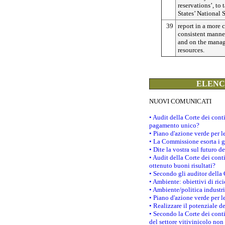
reservations’, to
States’ National S
39
report in a more 
consistent manne
and on the mana
resources.
ELENCO
NUOVI COMUNICATI
• Audit della Corte dei con
pagamento unico?
• Piano d'azione verde per 
• La Commissione esorta i go
• Dite la vostra sul futuro 
• Audit della Corte dei cont
ottenuto buoni risultati?
• Secondo gli auditor della
• Ambiente: obiettivi di ric
• Ambiente/politica industria
• Piano d'azione verde per l
• Realizzare il potenziale d
• Secondo la Corte dei conti
del settore vitivinicolo no