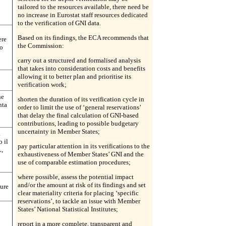
tailored to the resources available, there need be
no increase in Eurostat staff resources dedicated
to the verification of GNI data.
Based on its findings, the ECA recommends that
ere
the Commission:
io
carry out a structured and formalised analysis
that takes into consideration costs and benefits
allowing it to better plan and prioritise its
verification work;
he
shorten the duration of its verification cycle in
nta
order to limit the use of ‘general reservations’
o
that delay the final calculation of GNI-based
contributions, leading to possible budgetary
uncertainty in Member States;
a
o il
pay particular attention in its verifications to the
L,
exhaustiveness of Member States’ GNI and the
use of comparable estimation procedures;
where possible, assess the potential impact
and/or the amount at risk of its findings and set
dure
clear materiality criteria for placing ‘specific
reservations’, to tackle an issue with Member
States’ National Statistical Institutes;
report in a more complete, transparent and