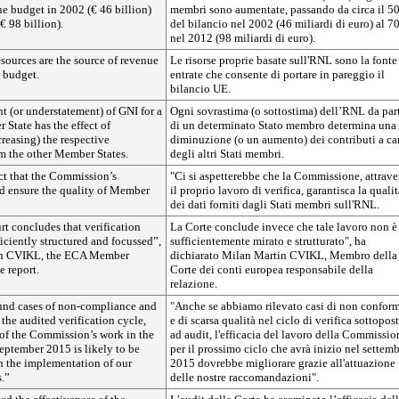
e budget in 2002 (€ 46 billion)
membri sono aumentate, passando da circa il 5
€ 98 billion).
del bilancio nel 2002 (46 miliardi di euro) al 7
nel 2012 (98 miliardi di euro).
sources are the source of revenue
Le risorse proprie basate sull'RNL sono la fonte
 budget.
entrate che consente di portare in pareggio il
bilancio UE.
 (or understatement) of GNI for a
Ogni sovrastima (o sottostima) dell’RNL da par
 State has the effect of
di un determinato Stato membro determina una
creasing) the respective
diminuzione (o un aumento) dei contributi a ca
om the other Member States.
degli altri Stati membri.
t that the Commission’s
"Ci si aspetterebbe che la Commissione, attrave
ld ensure the quality of Member
il proprio lavoro di verifica, garantisca la qualit
dei dati forniti dagli Stati membri sull'RNL.
t concludes that verification
La Corte conclude invece che tale lavoro non è
iciently structured and focussed”,
sufficientemente mirato e strutturato", ha
in CVIKL, the ECA Member
dichiarato Milan Martin CVIKL, Membro della
e report.
Corte dei conti europea responsabile della
relazione.
nd cases of non-compliance and
"Anche se abbiamo rilevato casi di non conform
 the audited verification cycle,
e di scarsa qualità nel ciclo di verifica sottopos
 of the Commission’s work in the
ad audit, l'efficacia del lavoro della Commissio
September 2015 is likely to be
per il prossimo ciclo che avrà inizio nel settem
 the implementation of our
2015 dovrebbe migliorare grazie all'attuazione
.”
delle nostre raccomandazioni".