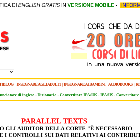
TICA DI
ENGLISH GRATIS
IN
VERSIONE MOBILE
•
INFORM
TIBLOG
|
INSEGNARE AGLI ADULTI
|
INSEGNARE AI BAMBINI
|
AUDIOBOOKS
|
RI
unciatore di inglese -
Dizionario -
Convertitore IPA/UK
-
IPA/US
-
Convertitore 
PARALLEL TEXTS
O GLI AUDITOR DELLA CORTE "È NECESSARIO
 I CONTROLLI SUI DATI RELATIVI AI CONTRIBUT