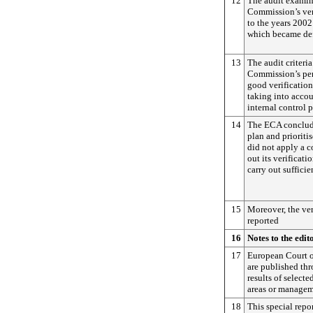
12
The audit examine
Commission’s veri
to the years 2002
which became def
13
The audit criteria
Commission’s per
good verificatio
taking into accou
internal control p
14
The ECA conclud
plan and prioriti
did not apply a 
out its verificat
carry out suffici
15
Moreover, the ver
reported
16
Notes to the edit
17
European Court o
are published thr
results of select
areas or managem
18
This special repo