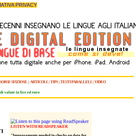
ATIVA PRIVACY
SORSE SFIZIOSE
|
ARTICOLI
|
TIPS
|
TESTI PARALLELI
|
VIDEO
di valute in lire ed euro
LISTEN WITH READSPEAKER
I
"Improvements needed in checks on data for