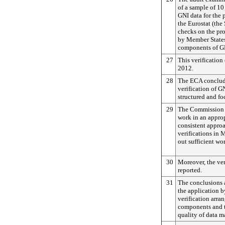
of a sample of 10
GNI data for the
the Eurostat (the 
checks on the pro
by Member States
components of G
27
This verification
2012.
28
The ECA conclud
verification of G
structured and fo
29
The Commission di
work in an approp
consistent approa
verifications in 
out sufficient wo
30
Moreover, the ver
reported.
31
The conclusions 
the application b
verification arra
components and th
quality of data m