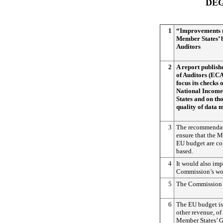
DEG
1
“Improvements n
Member States’ 
Auditors
2
A report publis
of Auditors (ECA
focus its checks
National Incom
States and on tho
quality of data 
3
The recommendati
ensure that the M
EU budget are cor
based.
4
It would also imp
Commission’s wo
5
The Commission h
6
The EU budget is
other revenue, of
Member States’ G