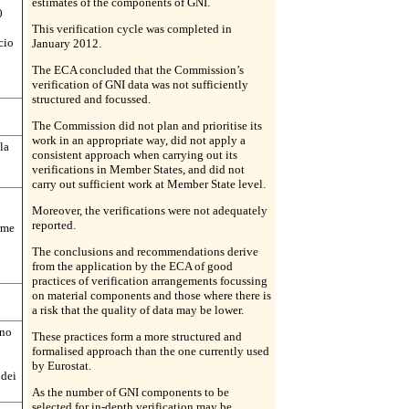
estimates of the components of GNI.
0
This verification cycle was completed in
cio
January 2012.
The ECA concluded that the Commission’s
verification of GNI data was not sufficiently
structured and focussed.
The Commission did not plan and prioritise its
work in an appropriate way, did not apply a
la
consistent approach when carrying out its
verifications in Member States, and did not
carry out sufficient work at Member State level.
Moreover, the verifications were not adequately
o
reported.
rme
The conclusions and recommendations derive
from the application by the ECA of good
practices of verification arrangements focussing
on material components and those where there is
a risk that the quality of data may be lower.
ono
These practices form a more structured and
formalised approach than the one currently used
by Eurostat.
 dei
As the number of GNI components to be
selected for in-depth verification may be