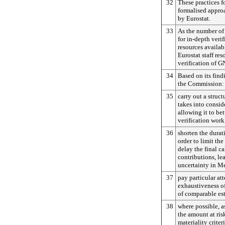
32
These practices f
formalised appro
by Eurostat.
33
As the number of
for in-depth veri
resources availab
Eurostat staff res
verification of G
34
Based on its fin
the Commission:
35
carry out a struc
takes into consid
allowing it to bet
verification work
36
shorten the durati
order to limit the
delay the final c
contributions, le
uncertainty in M
37
pay particular att
exhaustiveness o
of comparable es
38
where possible, a
the amount at risk
materiality criter