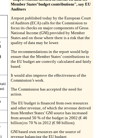
Member States’ budget contributions", say EU
Auditors
A report published today by the European Court
of Auditors (ECA) calls for the Commission to
focus its checks on major components of Gross
National Income (GNI) provided by Member
States and on those where there is a risk that the
a
quality of data may be lower.
d
The recommendations in the report would help
)
ensure that the Member States’ contributions to
the EU budget are correctly calculated and fairly
based.
It would also improve the effectiveness of the
Commission’s work.
tati
asi
The Commission has accepted the need for
action.
a
The EU budget is financed from own resources
and other revenue, of which the revenue derived
from Member States’ GNI source has increased
from around 50 % of the budget in 2002 (€ 46
billion) to 70 % in 2012 (€ 98 billion).
e
GNI based own resources are the source of
ti
revenue balancing the EU budget.