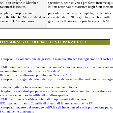
 tackle an issue with Member
specifiche, per risolvere i problemi insieme agli
tatistical Institutes;
Istituti nazionali di statistica degli Stati membri
complete, transparent and
presentare in modo più completo, trasparente e
r on the Member States’ GNI data
coerente i dati RNL degli Stati membri e sulla
gement of GNI-based own
gestione delle risorse proprie basate sull'RNL.
 RISORSE - OLTRE 1400 TESTI PARALLELI
ti europea: La Commissione ha gestito in maniera efficace l’integrazione del sosteg
le PMI: combinare una ripresa duratura con un'economia europea che sappia usare in 
verni a sfruttare il potenziale dei "big data"
della scienza: consultazione pubblica su "Scienza 2.0"
i europea: Il sostegno dei fondi della politica di coesione alla produzione di energi
 Corte, la vigilanza bancaria europea sta prendendo forma
iclaggio più ambiziosi per passare a un'economia circolare con più occupazione e cr
le: vivere e lavorare in edifici di migliore qualità
e PMI: trasformare le sfide ambientali in opportunità di business
ell'Europa mobilitando 25 miliardi di euro di finanziamenti per le PMI
 europea, l’impatto del sostegno dell’UE agli investimenti e alla promozione per ac
n è chiaramente dimostrato