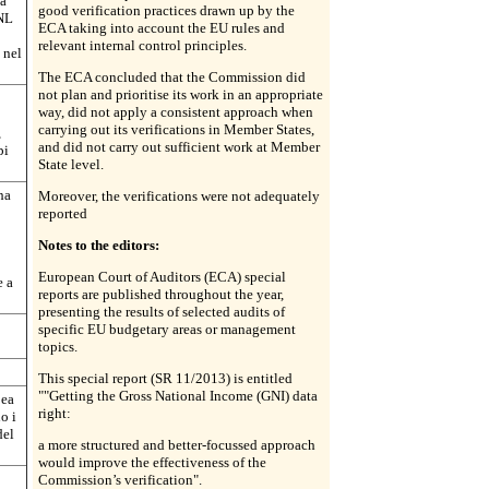
la
good verification practices drawn up by the
RNL
ECA taking into account the EU rules and
relevant internal control principles.
 nel
The ECA concluded that the Commission did
not plan and prioritise its work in an appropriate
way, did not apply a consistent approach when
carrying out its verifications in Member States,
,
and did not carry out sufficient work at Member
pi
State level.
ha
Moreover, the verifications were not adequately
reported
Notes to the editors:
European Court of Auditors (ECA) special
e a
reports are published throughout the year,
presenting the results of selected audits of
specific EU budgetary areas or management
topics.
This special report (SR 11/2013) is entitled
""Getting the Gross National Income (GNI) data
pea
right:
o i
del
a more structured and better-focussed approach
would improve the effectiveness of the
Commission’s verification".