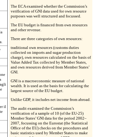
The ECA examined whether the Commission’s
verification of GNI data used for own resource
purposes was well structured and focussed.
The EU budget is financed from own resources
and other revenue.
la
There are three categories of own resources:
a.
traditional own resources (customs duties
e
collected on imports and sugar production
charge), own resources calculated on the basis of
Value Added Tax collected by Member States,
and own resources derived from Member States’
GNI.
ione
a
GNI is a macroeconomic measure of national
agli
wealth. It is used as the basis for calculating the
se
largest source of the EU budget.
Unlike GDP, it includes net income from abroad.
r il
The audit examined the Commission’s
te
verification of a sample of 10 (of the EU-25)
Member States’ GNI data for the period 2002–
2007, focussing on the Eurostat (the Statistical
Office of the EU) checks on the procedures and
basic statistics used by Member States to make