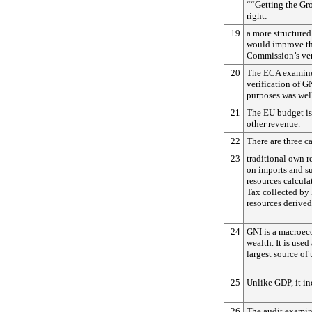
““Getting the Gr
right:
19
a more structured
would improve the
Commission’s ver
20
The ECA examine
verification of G
purposes was well
21
The EU budget is
other revenue.
22
There are three c
23
traditional own r
on imports and s
resources calcula
Tax collected by
resources derive
24
GNI is a macroec
wealth. It is used
largest source of
25
Unlike GDP, it i
26
The audit examin