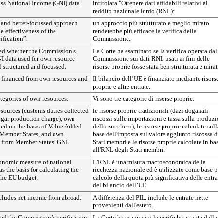
oss National Income (GNI) data
intitolata "Ottenere dati affidabili relativi al
reddito nazionale lordo (RNL):
 and better-focussed approach
un approccio più strutturato e meglio mirato
 effectiveness of the
renderebbe più efficace la verifica della
ification”.
Commissione.
d whether the Commission’s
La Corte ha esaminato se la verifica operata dal
NI data used for own resource
Commissione sui dati RNL usati ai fini delle
 structured and focussed.
risorse proprie fosse stata ben strutturata e mirat
 financed from own resources and
Il bilancio dell’UE è finanziato mediante risors
proprie e altre entrate.
ategories of own resources:
Vi sono tre categorie di risorse proprie:
esources (customs duties collected
le risorse proprie tradizionali (dazi doganali
ugar production charge), own
riscossi sulle importazioni e tassa sulla produz
ted on the basis of Value Added
dello zucchero), le risorse proprie calcolate sull
 Member States, and own
base dell'imposta sul valore aggiunto riscossa d
d from Member States’ GNI.
Stati membri e le risorse proprie calcolate in ba
all'RNL degli Stati membri.
onomic measure of national
L'RNL è una misura macroeconomica della
 as the basis for calculating the
ricchezza nazionale ed è utilizzato come base pe
 the EU budget.
calcolo della quota più significativa delle entra
del bilancio dell’UE.
ncludes net income from abroad.
A differenza del PIL, include le entrate nette
provenienti dall'estero.
ed the Commission’s verification
La Corte ha esaminato le verifiche attuate dalla