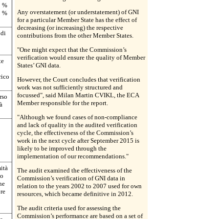
0 %
Any overstatement (or understatement) of GNI
0 %
for a particular Member State has the effect of
decreasing (or increasing) the respective
 di
contributions from the other Member States.
"One might expect that the Commission’s
verification would ensure the quality of Member
te
States’ GNI data.
rico
However, the Court concludes that verification
work was not sufficiently structured and
focussed", said Milan Martin CVIKL, the ECA
rso
Member responsible for the report.
à
"Although we found cases of non-compliance
and lack of quality in the audited verification
cycle, the effectiveness of the Commission’s
work in the next cycle after September 2015 is
likely to be improved through the
implementation of our recommendations."
ità
The audit examined the effectiveness of the
to
Commission’s verification of GNI data in
ne
relation to the years 2002 to 2007 used for own
bre
resources, which became definitive in 2012.
The audit criteria used for assessing the
Commission’s performance are based on a set of