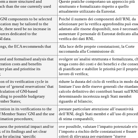
orm a more structured and
Queste pratiche comportano un approccio più
ach than the one currently used
strutturato e formalizzato rispetto a quello
attualmente utilizzato da Eurostat.
 GNI components to be selected
Poiché il numero dei componenti dell’RNL da
fication may be tailored to the
selezionare per la verifica approfondita può ess
le, there need be no increase in
adattato alle risorse disponibili, non è necessar
ources dedicated to the
aumentare il personale di Eurostat dedicato alla
NI data.
verifica dei dati RNL.
dings, the ECA recommends that
Alla luce delle proprie constatazioni, la Corte
raccomanda alla Commissione di:
tured and formalised analysis that
svolgere un’analisi strutturata e formalizzata, c
eration costs and benefits
tenga conto dei costi e dei benefici e che conse
ter plan and prioritise its
di pianificare e stabilire le priorità per il propri
;
lavoro di verifica;
on of its verification cycle in
ridurre la durata del ciclo di verifica in modo d
 use of ‘general reservations’ that
limitare l’uso delle riserve generali che ritardan
alculation of GNI-based
calcolo definitivo dei contributi basati sull'RN
ading to possible budgetary
determinando incertezza negli Stati membri
ember States;
riguardo al bilancio;
ention in its verifications to the
prestare particolare attenzione all’esaustività
f Member States’ GNI and the use
dell’RNL degli Stati membri e all’uso di proce
timation procedures;
di stima comparabili;
ssess the potential impact and/or
ove possibile, valutare l’impatto potenziale e/o
 of its findings and set clear
l’importo a rischio delle constatazioni e fissare
ia for placing ‘specific
criteri di rilevanza per esprimere "riserve