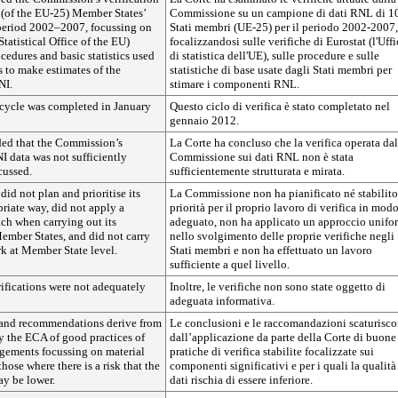
 (of the EU-25) Member States’
Commissione su un campione di dati RNL di 1
 period 2002–2007, focussing on
Stati membri (UE-25) per il periodo 2002-2007,
Statistical Office of the EU)
focalizzandosi sulle verifiche di Eurostat (l'Uffi
cedures and basic statistics used
di statistica dell'UE), sulle procedure e sulle
 to make estimates of the
statistiche di base usate dagli Stati membri per
NI.
stimare i componenti RNL.
 cycle was completed in January
Questo ciclo di verifica è stato completato nel
gennaio 2012.
ed that the Commission’s
La Corte ha concluso che la verifica operata dal
NI data was not sufficiently
Commissione sui dati RNL non è stata
cussed.
sufficientemente strutturata e mirata.
d not plan and prioritise its
La Commissione non ha pianificato né stabilito
riate way, did not apply a
priorità per il proprio lavoro di verifica in mod
ch when carrying out its
adeguato, non ha applicato un approccio unifo
Member States, and did not carry
nello svolgimento delle proprie verifiche negli
rk at Member State level.
Stati membri e non ha effettuato un lavoro
sufficiente a quel livello.
ifications were not adequately
Inoltre, le verifiche non sono state oggetto di
adeguata informativa.
and recommendations derive from
Le conclusioni e le raccomandazioni scaturisc
y the ECA of good practices of
dall’applicazione da parte della Corte di buone
ngements focussing on material
pratiche di verifica stabilite focalizzate sui
ose where there is a risk that the
componenti significativi e per i quali la qualità
ay be lower.
dati rischia di essere inferiore.