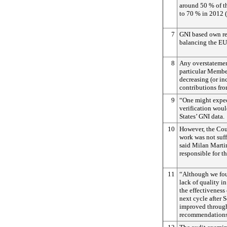
around 50 % of th
to 70 % in 2012 (
7
GNI based own re
balancing the EU
8
Any overstatement
particular Member
decreasing (or in
contributions fr
9
“One might expec
verification wou
States’ GNI data.
10
However, the Cour
work was not suff
said Milan Mart
responsible for th
11
“Although we fou
lack of quality in
the effectiveness
next cycle after 
improved through
recommendations