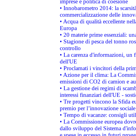
imprese e politica di coesione
• Innobarometro 2014: la scarsità 
commercializzazione delle innov
• Acqua di qualità eccellente nel
Europa
• 20 materie prime essenziali: una
• Stagione di pesca del tonno ros
controllo
• La carenza d'informazioni, un fr
dell'UE
• Proclamati i vincitori della p
• Azione per il clima: La Commiss
emissioni di CO2 di camion e a
• La gestione dei regimi di scamb
interessi finanziari dell'UE - sos
• Tre progetti vincono la Sfida e
premio per l’innovazione sociale
• Tempo di vacanze: consigli util
• La Commissione europea dovrebb
dallo sviluppo del Sistema d'info
e spese in eccesso in futuri proget