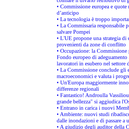
colmare il divario retributivo di 
• Commissione europea e quote ro
d’anticipo
• La tecnologia è troppo importan
• La Commissaria responsabile per
salvare Pompei
• L'UE propone una strategia di 
provenienti da zone di conflitto
• Occupazione: la Commissione pr
Fondo europeo di adeguamento al
lavoratori in esubero nel settore d
• La Commissione conclude gli es
macroeconomici e valuta i progre
• Un'Europa maggiormente innova
differenze regionali
• Fantastico! Androulla Vassilio
grande bellezza" si aggiudica l'O
• Entrano in carica i nuovi Memb
• Ambiente: nuovi studi ribadisco
dalle inondazioni e di passare a u
• A giudizio degli auditor della