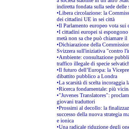
a società stabilite in un altro S
indiretta fondata sulla sede delle 
•Libera circolazione: la Commiss
dei cittadini UE in sei città
•Il Parlamento europeo vota sui di
•I cittadini europei si espongono
metà non sa che può chiamare i
•Dichiarazione della Commission
Svizzera sull'iniziativa "contro 
•Ambiente: consultazione pubblic
traffico illegale di specie selvatic
•Il futuro dell’Europa: la Vicep
dibattito pubblico a Londra
•La scarsità di scelta incoraggia l
•Ricerca fondamentale: più vicin
•"Juvenes Translatores": proclama
giovani traduttori
•Prossimi al decollo: la finalizzaz
successo della nuova strategia ma
e ionica
•Una radicale riduzione degli oner