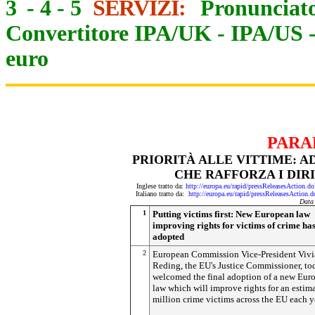
3
-
4
-
5
SERVIZI:
Pronunciato
Convertitore IPA/UK
-
IPA/US
euro
PARA
PRIORITÀ ALLE VITTIME: 
CHE RAFFORZA I DIR
Inglese tratto da:
http://europa.eu/rapid/pressReleasesActi
Italiano tratto da:
http://europa.eu/rapid/pressReleasesAct
Data
1
Putting victims first: New European law
improving rights for victims of crime ha
adopted
2
European Commission Vice-President Viv
Reding, the EU's Justice Commissioner, to
welcomed the final adoption of a new Eur
law which will improve rights for an estim
million crime victims across the EU each y