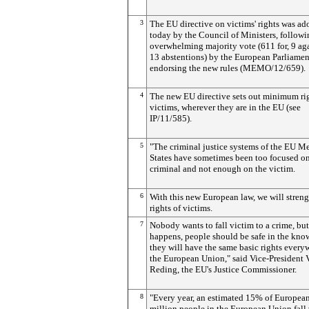
3
The EU directive on victims' rights was ad
today by the Council of Ministers, followi
overwhelming majority vote (611 for, 9 ag
13 abstentions) by the European Parliamen
endorsing the new rules (MEMO/12/659).
4
The new EU directive sets out minimum rig
victims, wherever they are in the EU (see
IP/11/585).
5
"The criminal justice systems of the EU 
States have sometimes been too focused on
criminal and not enough on the victim.
6
With this new European law, we will streng
rights of victims.
7
Nobody wants to fall victim to a crime, but 
happens, people should be safe in the kn
they will have the same basic rights every
the European Union," said Vice-President 
Reding, the EU's Justice Commissioner.
8
"Every year, an estimated 15% of European
million people in the European Union fall