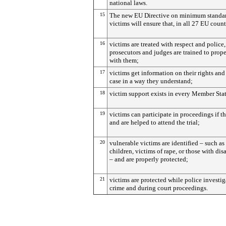
national laws.
15
The new EU Directive on minimum standar
victims will ensure that, in all 27 EU count
16
victims are treated with respect and police,
prosecutors and judges are trained to prope
with them;
17
victims get information on their rights and 
case in a way they understand;
18
victim support exists in every Member Stat
19
victims can participate in proceedings if t
and are helped to attend the trial;
20
vulnerable victims are identified – such as
children, victims of rape, or those with disa
– and are properly protected;
21
victims are protected while police investig
crime and during court proceedings.