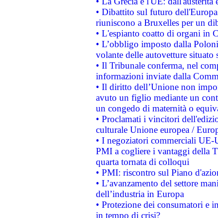
• La Grecia e l'UE: dall'austerità
• Dibattito sul futuro dell'Europa:
riuniscono a Bruxelles per un di
• L'espianto coatto di organi in 
• L’obbligo imposto dalla Polonia 
volante delle autovetture situato s
• Il Tribunale conferma, nel compl
informazioni inviate dalla Commi
• Il diritto dell’Unione non imp
avuto un figlio mediante un contr
un congedo di maternità o equiv
• Proclamati i vincitori dell'edi
culturale Unione europea / Euro
• I negoziatori commerciali UE-U
PMI a cogliere i vantaggi della 
quarta tornata di colloqui
• PMI: riscontro sul Piano d'azi
• L’avanzamento del settore manifa
dell’industria in Europa
• Protezione dei consumatori e in
in tempo di crisi?