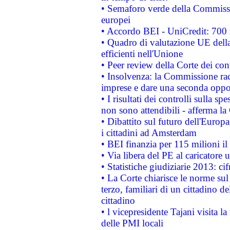
• Semaforo verde della Commission
europei
• Accordo BEI - UniCredit: 700 m
• Quadro di valutazione UE della 
efficienti nell'Unione
• Peer review della Corte dei cont
• Insolvenza: la Commissione ra
imprese e dare una seconda oppor
• I risultati dei controlli sulla s
non sono attendibili - afferma la
• Dibattito sul futuro dell'Europ
i cittadini ad Amsterdam
• BEI finanzia per 115 milioni i
• Via libera del PE al caricatore u
• Statistiche giudiziarie 2013: ci
• La Corte chiarisce le norme sul 
terzo, familiari di un cittadino 
cittadino
• l vicepresidente Tajani visita l
delle PMI locali