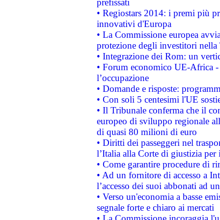
prefissati
• Regiostars 2014: i premi più pre
innovativi d'Europa
• La Commissione europea avvia 
protezione degli investitori nell
• Integrazione dei Rom: un verti
• Forum economico UE-Africa - in
l’occupazione
• Domande e risposte: programma
• Con soli 5 centesimi l'UE sosti
• Il Tribunale conferma che il co
europeo di sviluppo regionale all
di quasi 80 milioni di euro
• Diritti dei passeggeri nel trasp
l’Italia alla Corte di giustizia 
• Come garantire procedure di ri
• Ad un fornitore di accesso a In
l’accesso dei suoi abbonati ad un 
• Verso un'economia a basse emis
segnale forte e chiaro ai mercati
• La Commissione incoraggia l'us