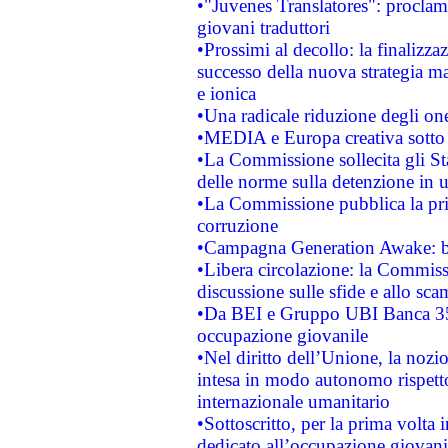
•"Juvenes Translatores": proclama
giovani traduttori
•Prossimi al decollo: la finalizzaz
successo della nuova strategia ma
e ionica
•Una radicale riduzione degli oner
•MEDIA e Europa creativa sotto i r
•La Commissione sollecita gli Sta
delle norme sulla detenzione in 
•La Commissione pubblica la prim
corruzione
•Campagna Generation Awake: bast
•Libera circolazione: la Commiss
discussione sulle sfide e allo sca
•Da BEI e Gruppo UBI Banca 35
occupazione giovanile
•Nel diritto dell’Unione, la nozi
intesa in modo autonomo rispetto 
internazionale umanitario
•Sottoscritto, per la prima volta 
dedicato all’occupazione giovani