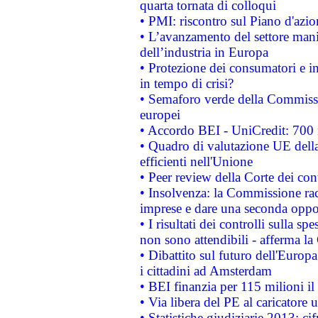
quarta tornata di colloqui
• PMI: riscontro sul Piano d'azi
• L’avanzamento del settore manifa
dell’industria in Europa
• Protezione dei consumatori e in
in tempo di crisi?
• Semaforo verde della Commission
europei
• Accordo BEI - UniCredit: 700 m
• Quadro di valutazione UE della 
efficienti nell'Unione
• Peer review della Corte dei cont
• Insolvenza: la Commissione ra
imprese e dare una seconda oppor
• I risultati dei controlli sulla s
non sono attendibili - afferma la
• Dibattito sul futuro dell'Europ
i cittadini ad Amsterdam
• BEI finanzia per 115 milioni i
• Via libera del PE al caricatore u
• Statistiche giudiziarie 2013: ci