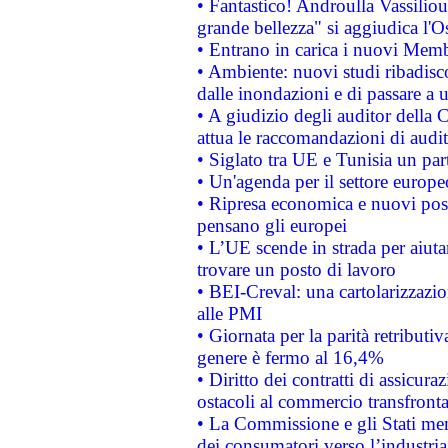
• Fantastico! Androulla Vassilio
grande bellezza" si aggiudica l'O
• Entrano in carica i nuovi Memb
• Ambiente: nuovi studi ribadisco
dalle inondazioni e di passare a u
• A giudizio degli auditor della
attua le raccomandazioni di aud
• Siglato tra UE e Tunisia un part
• Un'agenda per il settore europe
• Ripresa economica e nuovi post
pensano gli europei
• L’UE scende in strada per aiutar
trovare un posto di lavoro
• BEI-Creval: una cartolarizzazio
alle PMI
• Giornata per la parità retributiv
genere è fermo al 16,4%
• Diritto dei contratti di assicura
ostacoli al commercio transfronta
• La Commissione e gli Stati mem
dei consumatori verso l’industria