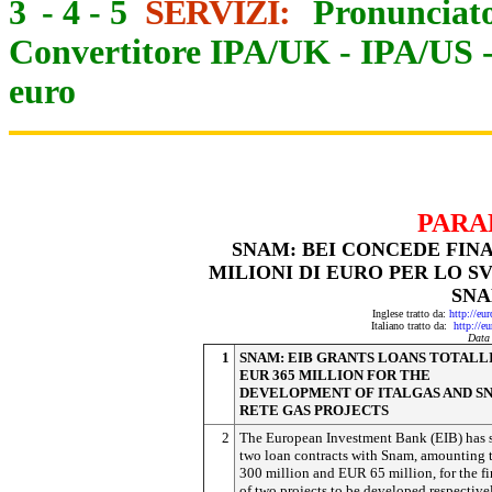
3
-
4
-
5
SERVIZI:
Pronunciato
Convertitore IPA/UK
-
IPA/US
euro
PARA
SNAM: BEI CONCEDE FINA
MILIONI DI EURO PER LO S
SNA
Inglese tratto da:
http://eu
Italiano tratto da:
http://e
Data
1
SNAM: EIB GRANTS LOANS TOTALL
EUR 365 MILLION FOR THE
DEVELOPMENT OF ITALGAS AND S
RETE GAS PROJECTS
2
The European Investment Bank (EIB) has 
two loan contracts with Snam, amounting
300 million and EUR 65 million, for the f
of two projects to be developed respective