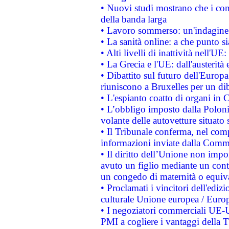
• Nuovi studi mostrano che i cons
della banda larga
• Lavoro sommerso: un'indagine 
• La sanità online: a che punto 
• Alti livelli di inattività nell'
• La Grecia e l'UE: dall'austerità
• Dibattito sul futuro dell'Europa:
riuniscono a Bruxelles per un di
• L'espianto coatto di organi in 
• L’obbligo imposto dalla Polonia 
volante delle autovetture situato s
• Il Tribunale conferma, nel compl
informazioni inviate dalla Commi
• Il diritto dell’Unione non imp
avuto un figlio mediante un contr
un congedo di maternità o equiv
• Proclamati i vincitori dell'edi
culturale Unione europea / Euro
• I negoziatori commerciali UE-U
PMI a cogliere i vantaggi della 