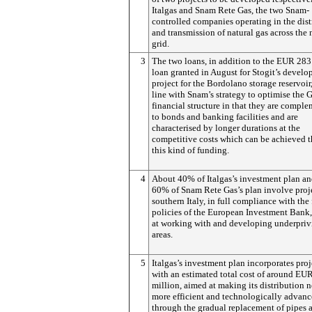
Italgas and Snam Rete Gas, the two Snam-
controlled companies operating in the dist
and transmission of natural gas across the 
grid.
3
The two loans, in addition to the EUR 283
loan granted in August for Stogit’s devel
project for the Bordolano storage reservoir,
line with Snam’s strategy to optimise the 
financial structure in that they are compl
to bonds and banking facilities and are
characterised by longer durations at the
competitive costs which can be achieved 
this kind of funding.
4
About 40% of Italgas’s investment plan an
60% of Snam Rete Gas’s plan involve proje
southern Italy, in full compliance with the
policies of the European Investment Bank
at working with and developing underpriv
areas.
5
Italgas’s investment plan incorporates proj
with an estimated total cost of around EU
million, aimed at making its distribution 
more efficient and technologically advanc
through the gradual replacement of pipes 