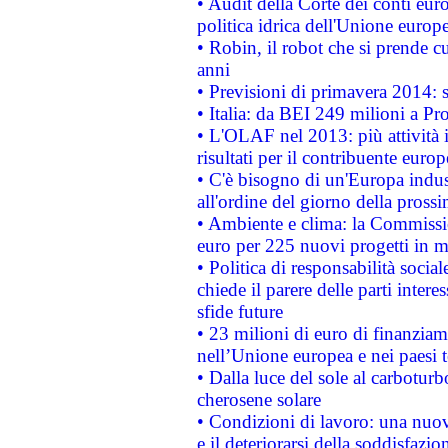
• Audit della Corte dei conti euro
politica idrica dell'Unione europ
• Robin, il robot che si prende c
anni
• Previsioni di primavera 2014: si
• Italia: da BEI 249 milioni a Pr
• L'OLAF nel 2013: più attività i
risultati per il contribuente euro
• C'è bisogno di un'Europa indust
all'ordine del giorno della pros
• Ambiente e clima: la Commissi
euro per 225 nuovi progetti in m
• Politica di responsabilità soci
chiede il parere delle parti interes
sfide future
• 23 milioni di euro di finanzia
nell’Unione europea e nei paesi t
• Dalla luce del sole al carboturb
cherosene solare
• Condizioni di lavoro: una nuov
e il deteriorarsi della soddisfazio