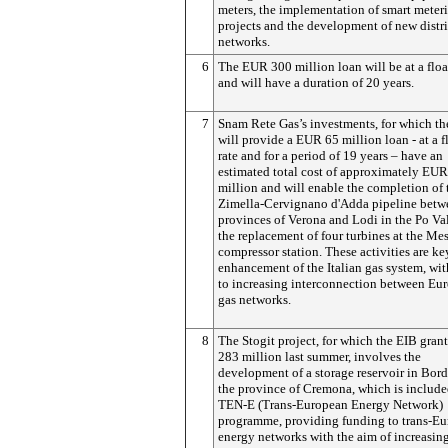
meters, the implementation of smart meter
projects and the development of new distr
networks.
6
The EUR 300 million loan will be at a floa
and will have a duration of 20 years.
7
Snam Rete Gas’s investments, for which th
will provide a EUR 65 million loan - at a f
rate and for a period of 19 years – have an
estimated total cost of approximately EU
million and will enable the completion of 
Zimella-Cervignano d'Adda pipeline betw
provinces of Verona and Lodi in the Po Va
the replacement of four turbines at the Me
compressor station. These activities are ke
enhancement of the Italian gas system, wit
to increasing interconnection between Eu
gas networks.
8
The Stogit project, for which the EIB gra
283 million last summer, involves the
development of a storage reservoir in Bor
the province of Cremona, which is include
TEN-E (Trans-European Energy Network)
programme, providing funding to trans-E
energy networks with the aim of increasin