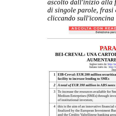
ascolto dall'inizio al
di singole parole, frasi
cliccando sull'iconcina 
PARA
BEI-CREVAL: UNA CARTOL
AUMENTARE 
Inglese tratto da:
http://
Italiano tratto da:
http:/
Dat
1
EIB-Creval: EUR 200 million securitiza
facility to increase lending to SMEs
2
A total of EUR 390 million in ABS notes
3
To increase the resources available for Sm
Medium Enterprises (SMEs) through inv
of institutional investors;
4
this is the aim of an innovative financial
finalized by the European Investment Ba
and the Credito Valtellinese banking gro