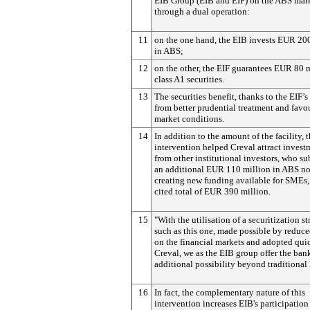
EIB Group (EIB and EIF) on the ABS mark
through a dual operation:
11
on the one hand, the EIB invests EUR 20
in ABS;
12
on the other, the EIF guarantees EUR 80 m
class A1 securities.
13
The securities benefit, thanks to the EIF’s
from better prudential treatment and favo
market conditions.
14
In addition to the amount of the facility, 
intervention helped Creval attract invest
from other institutional investors, who s
an additional EUR 110 million in ABS not
creating new funding available for SMEs, 
cited total of EUR 390 million.
15
"With the utilisation of a securitization st
such as this one, made possible by reduce
on the financial markets and adopted qui
Creval, we as the EIB group offer the ban
additional possibility beyond traditional 
16
In fact, the complementary nature of this
intervention increases EIB's participation