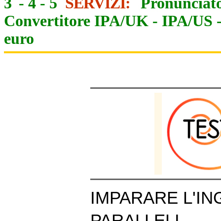
3
-
4
-
5
SERVIZI:
Pronunciato
Convertitore IPA/UK
-
IPA/US
euro
IMPARARE L'IN
PARALLELI