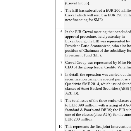
(Creval Group).
5
The EIB has subscribed a EUR 200 millio
Creval which will result in EUR 390 mill
new financing for SMEs.
6
In the EIB-Creval meeting that concluded
approval procedure, held yesterday in
Luxembourg, the EIB was represented by 
President Dario Scannapieco, who also ho
position of Chairman of the subsidiary E
Investment Fund (EIF);
7
Creval Group was represented by Miro Fio
CEO of the group leader Credito Valtellin
8
In detail, the operation was carried out t
securitization using the special purpose v
Quadrivio SME 2014, which issued four d
classes of Asset Backed Securities (ABS) 
A2B, B).
9
The total issue of the three senior classe
to EUR 390 million, with a rating of AA
Standard & Poor’s and DBRS; the EIB su
one of the classes (class A2A), for the am
EUR 200 million.
10
This represents the first joint interventio