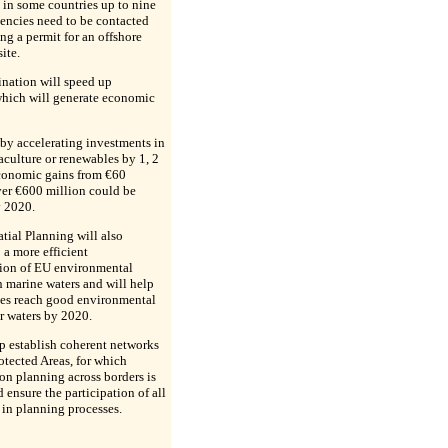
, in some countries up to nine
encies need to be contacted
ng a permit for an offshore
ite.
ination will speed up
hich will generate economic
 by accelerating investments in
aculture or renewables by 1, 2
economic gains from €60
ver €600 million could be
y 2020.
tial Planning will also
 a more efficient
ion of EU environmental
in marine waters and will help
es reach good environmental
ir waters by 2020.
lp establish coherent networks
otected Areas, for which
on planning across borders is
d ensure the participation of all
 in planning processes.