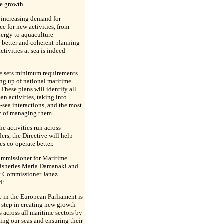
le growth.
 increasing demand for
ce for new activities, from
ergy to aquaculture
s, better and coherent planning
ctivities at sea is indeed
ve sets minimum requirements
ing up of national maritime
.These plans will identify all
an activities, taking into
-sea interactions, and the most
y of managing them.
e activities run across
ers, the Directive will help
s co-operate better.
mmissioner for Maritime
Fisheries Maria Damanaki and
 Commissioner Janez
d:
e in the European Parliament is
 step in creating new growth
s across all maritime sectors by
ing our seas and ensuring their