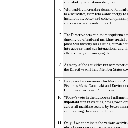
contributing to sustainable growth.
6
With rapidly increasing demand for marit
new activities, from renewable energy to
installations, better and coherent planni
activities at sea is indeed needed.
7
The Directive sets minimum requirements 
drawing up of national maritime spatial 
plans will identify all existing human act
into account land-sea interactions, and t
effective way of managing them.
8
As many of the activities run across natio
the Directive will help Member States co-
9
European Commissioner for Maritime Aff
Fisheries Maria Damanaki and Environm
Commissioner Janez
Potočnik
said:
10
"Today's vote in the European Parliament 
important step in creating new growth op
across all maritime sectors by better man
and ensuring their sustainability.
11
Only if we coordinate the various activiti
place in our seas can we make access to 