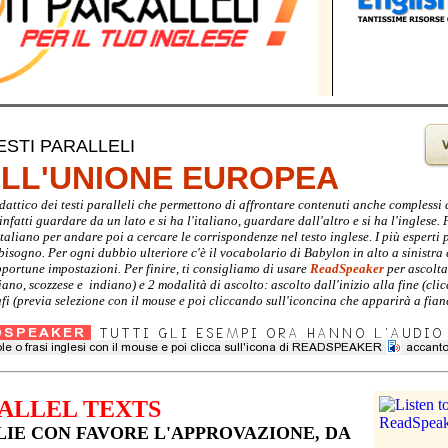
ESTI PARALLELI
ELL'UNIONE EUROPEA
didattico dei testi paralleli che permettono di affrontare contenuti anche complessi
nfatti guardare da un lato e si ha l'italiano, guardare dall'altro e si ha l'inglese. P
italiano per andare poi a cercare le corrispondenze nel testo inglese. I più espert
i bisogno. Per ogni dubbio ulteriore c'è il vocabolario di Babylon in alto a sinistra
pportune impostazioni. Per finire, ti consigliamo di usare
ReadSpeaker
per ascoltar
liano, scozzese e indiano) e 2 modalità di ascolto: ascolto dall'inizio alla fine (
fi (previa selezione con il mouse e poi cliccando sull'iconcina che apparirà a fianc
ALLEL TEXTS
IE CON FAVORE L'APPROVAZIONE, DA