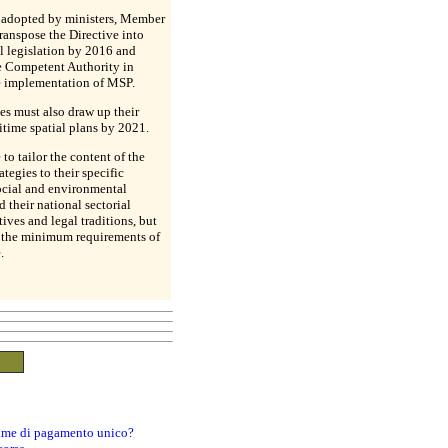
 adopted by ministers, Member
transpose the Directive into
al legislation by 2016 and
e Competent Authority in
e implementation of MSP.
s must also draw up their
itime spatial plans by 2021.
 to tailor the content of the
ategies to their specific
ocial and environmental
nd their national sectorial
ives and legal traditions, but
 the minimum requirements of
.
egime di pagamento unico?