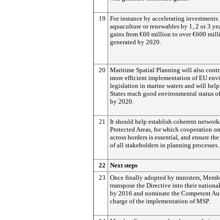
19
For instance by accelerating investments 
aquaculture or renewables by 1, 2 or 3 ye
gains from €60 million to over €600 mill
generated by 2020.
20
Maritime Spatial Planning will also contr
more efficient implementation of EU env
legislation in marine waters and will he
States reach good environmental status of
by 2020.
21
It should help establish coherent network
Protected Areas, for which cooperation o
across borders is essential, and ensure the
of all stakeholders in planning processes.
22
Next steps
23
Once finally adopted by ministers, Memb
transpose the Directive into their national
by 2016 and nominate the Competent Aut
charge of the implementation of MSP.