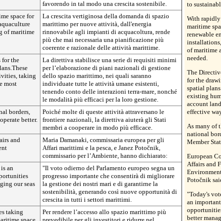
favorendo in tal modo una crescita sostenibile.
to sustainab
ime space for
La crescita vertiginosa della domanda di spazio
With rapidly
 aquaculture
marittimo per nuove attività, dall'energia
maritime spa
ng of maritime
rinnovabile agli impianti di acquacoltura, rende
renewable en
più che mai necessaria una pianificazione più
installation
coerente e razionale delle attività marittime.
of maritime a
needed.
for the
La direttiva stabilisce una serie di requisiti minimi
plans.These
per l’elaborazione di piani nazionali di gestione
The Directi
ivities, taking
dello spazio marittimo, nei quali saranno
for the draw
he most
individuate tutte le attività umane esistenti,
spatial plans
tenendo conto delle interazioni terra-mare, nonché
existing hum
le modalità più efficaci per la loro gestione.
account land
nal borders,
Poiché molte di queste attività attraversano le
effective wa
operate better.
frontiere nazionali, la direttiva aiuterà gli Stati
As many of th
membri a cooperare in modo più efficace.
national bord
airs and
Maria Damanaki, commissaria europea per gli
Member State
ent
Affari marittimi e la pesca, e Janez
Potočnik
,
commissario per l’Ambiente, hanno dichiarato:
European Co
Affairs and 
is an
"Il voto odierno del Parlamento europeo segna un
Environment
portunities
progresso importante che consentirà di migliorare
Potočnik
sai
aging our seas
la gestione dei nostri mari e di garantirne la
sostenibilità, generando così nuove opportunità di
"Today's vot
crescita in tutti i settori marittimi.
an important
opportunitie
es taking
Per rendere l’accesso allo spazio marittimo più
better manag
maritime space
prevedibile per gli investitori e ridurre nel