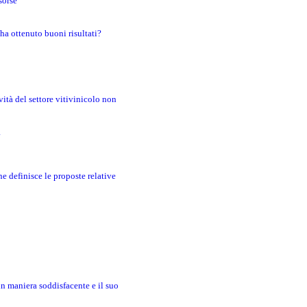
sorse
 ha ottenuto buoni risultati?
ità del settore vitivinicolo non
a
e definisce le proposte relative
in maniera soddisfacente e il suo