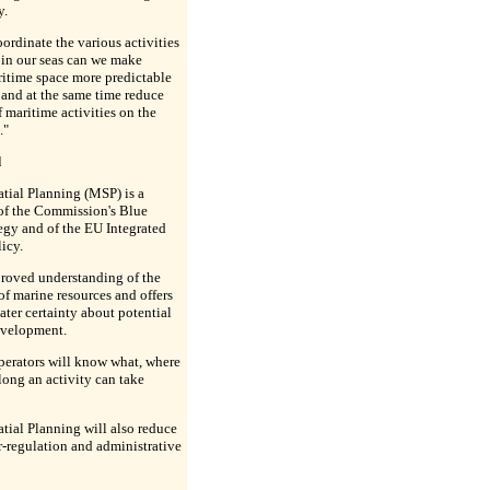
y.
ordinate the various activities
 in our seas can we make
ritime space more predictable
s and at the same time reduce
 maritime activities on the
."
d
tial Planning (MSP) is a
of the Commission's Blue
egy and of the EU Integrated
icy.
proved understanding of the
of marine resources and offers
ater certainty about potential
velopment.
erators will know what, where
long an activity can take
tial Planning will also reduce
r-regulation and administrative