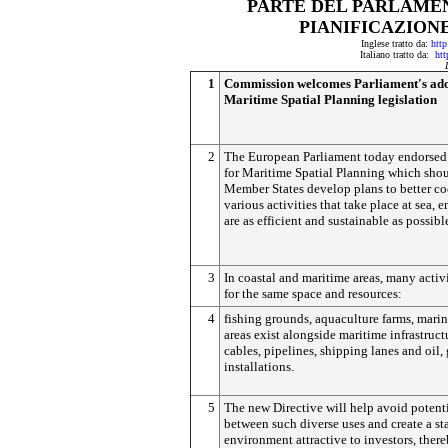
PARTE DEL PARLAMEN
PIANIFICAZION
Inglese tratto da:
http
Italiano tratto da:
htt
1
Commission welcomes Parliament's ado
Maritime Spatial Planning legislation
2
The European Parliament today endorsed 
for Maritime Spatial Planning which sho
Member States develop plans to better co
various activities that take place at sea, 
are as efficient and sustainable as possibl
3
In coastal and maritime areas, many activ
for the same space and resources:
4
fishing grounds, aquaculture farms, marin
areas exist alongside maritime infrastruct
cables, pipelines, shipping lanes and oil,
installations.
5
The new Directive will help avoid potenti
between such diverse uses and create a st
environment attractive to investors, ther