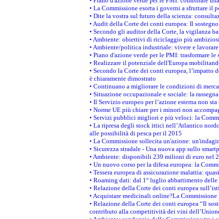
• Piano d'azione verde per le PMI: combinare una
• La Commissione esorta i governi a sfruttare il p
• Dite la vostra sul futuro della scienza: consult
• Audit della Corte dei conti europea: Il sostegno
• Secondo gli auditor della Corte, la vigilanza 
• Ambiente: obiettivi di riciclaggio più ambizios
• Ambiente/politica industriale: vivere e lavorare 
• Piano d'azione verde per le PMI: trasformare le
• Realizzare il potenziale dell'Europa mobilitand
• Secondo la Corte dei conti europea, l’impatto d
è chiaramente dimostrato
• Continuano a migliorare le condizioni di merca
• Situazione occupazionale e sociale: la rassegn
• Il Servizio europeo per l’azione esterna non sta
• Norme UE più chiare per i minori non accompa
• Servizi pubblici migliori e più veloci: la Commi
• La ripresa degli stock ittici nell’Atlantico no
alle possibilità di pesca per il 2015
• La Commissione sollecita un'azione: un'indagine
• Sicurezza stradale - Una nuova app sullo smart
• Ambiente: disponibili 239 milioni di euro nel 2
• Un nuovo corso per la difesa europea: la Comm
• Tessera europea di assicurazione malattia: quas
• Roaming dati: dal 1° luglio abbattimento delle t
• Relazione della Corte dei conti europea sull’is
• Acquistare medicinali online?La Commissione i
• Relazione della Corte dei conti europea “Il sos
contributo alla competitività dei vini dell’Union