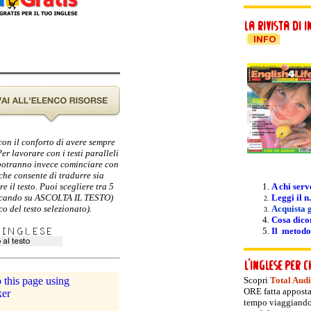
 con il conforto di avere sempre
er lavorare con i testi paralleli
i potranno invece cominciare con
 che consente di tradurre sia
e il testo. Puoi scegliere tra 5
A chi serv
cliccando su ASCOLTA IL TESTO)
Leggi il n.
o del testo selezionato).
Acquista g
Cosa dicon
Il metodo
Scopri
Total Aud
ORE fatta apposta
tempo viaggiando! 