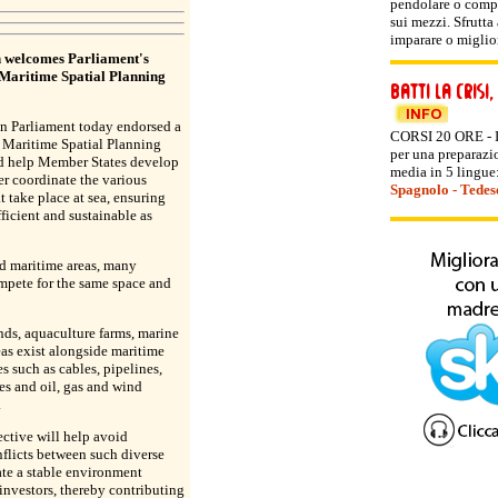
pendolare o compi
sui mezzi. Sfrutta
imparare o miglior
 welcomes Parliament's
 Maritime Spatial Planning
n Parliament today endorsed a
CORSI 20 ORE - I 
r Maritime Spatial Planning
per una preparazio
d help Member States develop
media in 5 lingue
er coordinate the various
Spagnolo
-
Tedes
at take place at sea, ensuring
fficient and sustainable as
nd maritime areas, many
ompete for the same space and
nds, aquaculture farms, marine
eas exist alongside maritime
es such as cables, pipelines,
es and oil, gas and wind
.
ctive will help avoid
nflicts between such diverse
ate a stable environment
 investors, thereby contributing