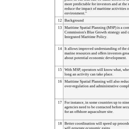
more predictable for investors and at the
reduce the impact of maritime activities 
environment."
12
Background
13
Maritime Spatial Planning (MSP) is a cor
Commission's Blue Growth strategy and 
Integrated Maritime Policy.
14
It allows improved understanding of the d
marine resources and offers investors grea
about potential economic development.
15
With MSP, operators will know what, whe
long an activity can take place.
16
Maritime Spatial Planning will also reduc
over-regulation and administrative compl
17
For instance, in some countries up to nin
agencies need to be contacted before secu
for an offshore aquaculture site.
18
Better coordination will speed up proced
will generate economic gains.