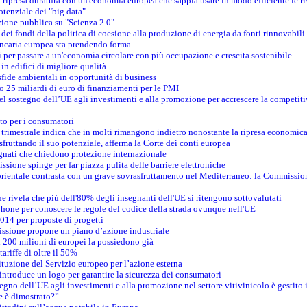
 ripresa duratura con un'economia europea che sappia usare in modo efficiente le ri
otenziale dei "big data"
azione pubblica su "Scienza 2.0"
 dei fondi della politica di coesione alla produzione di energia da fonti rinnovabili
bancaria europea sta prendendo forma
i per passare a un'economia circolare con più occupazione e crescita sostenibile
in edifici di migliore qualità
 sfide ambientali in opportunità di business
o 25 miliardi di euro di finanziamenti per le PMI
el sostegno dell’UE agli investimenti e alla promozione per accrescere la competitiv
to per i consumatori
a trimestrale indica che in molti rimangono indietro nonostante la ripresa economic
 sfruttando il suo potenziale, afferma la Corte dei conti europea
gnati che chiedono protezione internazionale
ssione spinge per far piazza pulita delle barriere elettroniche
rdorientale contrasta con un grave sovrasfruttamento nel Mediterraneo: la Commission
 rivela che più dell'80% degli insegnanti dell'UE si ritengono sottovalutati
phone per conoscere le regole del codice della strada ovunque nell'UE
014 per proposte di progetti
issione propone un piano d’azione industriale
i 200 milioni di europei la possiedono già
ariffe di oltre il 50%
tituzione del Servizio europeo per l’azione esterna
ntroduce un logo per garantire la sicurezza dei consumatori
tegno dell’UE agli investimenti e alla promozione nel settore vitivinicolo è gestito 
e è dimostrato?”