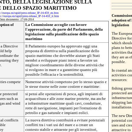
TO, DELLA LEGISLAZIONE SULLA
E DELLO SPAZIO MARITTIMO
://europa.eu/rapid/press-release_IP-14-459_en.htm
Commission
p://europa.eu/rapid/press-release_IP-14-459_it.htm
Data documento: 17-04-2014
adoption of
ption of
La Commissione accoglie con favore
legislation
l'approvazione, da parte del Parlamento, della
The Europea
legislazione sulla pianificazione dello spazio
Directive fo
marittimo
which shoul
a Directive
Il Parlamento europeo ha approvato oggi una
plans to bett
uld help
proposta di direttiva sulla pianificazione dello
activities th
ordinate the
spazio marittimo che dovrebbe aiutare gli Stati
they are as e
ensuring they
membri a sviluppare piani intesi a favorire un
possible.
e.
migliore coordinamento delle diverse attività che
si svolgono in mare e a garantirne quanto più
In coastal a
possibile l'efficacia e la sostenibilità.
activities c
resources:
ities compete
Numerose attività competono per lo stesso spazio e
le stesse risorse nelle zone costiere e marittime:
fishing grou
protected ar
e protected
si pensi alle operazioni di pesca, agli impianti di
infrastructur
ures such as
acquacoltura e alle zone marine protette, ma anche
shipping lan
 gas and wind
a infrastrutture marittime quali cavi, condutture,
installations
rotte di navigazione, impianti per l'estrazione di
petrolio e gas naturale e impianti eolici.
The new Dire
al conflicts
La nuova direttiva contribuirà a evitare potenziali
potential co
able
conflitti tra i vari usi del mare e a creare un
uses and cre
eby
contesto stabile e attraente per gli investitori,
attractive to