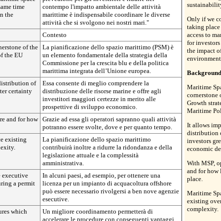
sustainabilit
 same time
contempo l'impatto ambientale delle attività
on the
marittime è indispensabile coordinare le diverse
Only if we co
attività che si svolgono nei nostri mari."
taking place
Contesto
access to ma
for investor
nerstone of the
La pianificazione dello spazio marittimo (PSM) è
the impact of
of the EU
un elemento fondamentale della strategia della
environment
Commissione per la crescita blu e della politica
marittima integrata dell’Unione europea.
Backgroun
istribution of
Essa consente di meglio comprendere la
Maritime Spa
ter certainty
distribuzione delle risorse marine e offre agli
cornerstone 
investitori maggiori certezze in merito alle
Growth strat
prospettive di sviluppo economico.
Maritime Pol
re and for how
Grazie ad essa gli operatori sapranno quali attività
It allows im
potranno essere svolte, dove e per quanto tempo.
distribution 
e existing
La pianificazione dello spazio marittimo
investors gre
exity.
contribuirà inoltre a ridurre la ridondanza e della
economic de
legislazione attuale e la complessità
amministrativa.
With MSP, op
and for how 
e executive
In alcuni paesi, ad esempio, per ottenere una
place.
ring a permit
licenza per un impianto di acquacoltura offshore
può essere necessario rivolgersi a ben nove agenzie
Maritime Spa
esecutive.
existing ove
complexity.
ures which
Un migliore coordinamento permetterà di
accelerare le procedure con conseguenti vantaggi