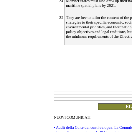
24
Member States must also draw up their na
maritime spatial plans by 2021.
25
They are free to tailor the content of the 
strategies to their specific economic, soci
environmental priorities, and their nation
policy objectives and legal traditions, bu
the minimum requirements of the Directiv
EL
NUOVI COMUNICATI
• Audit della Corte dei conti europea: La Commis