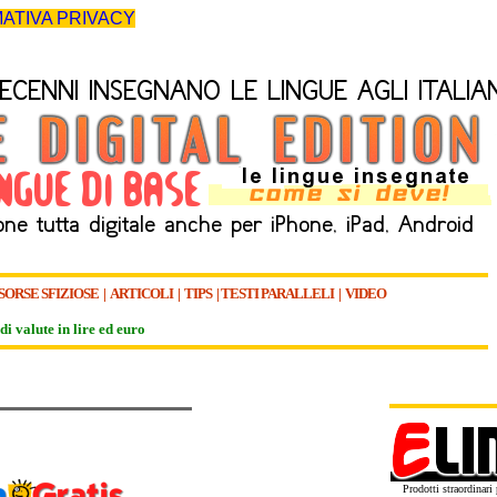
ATIVA PRIVACY
SORSE SFIZIOSE
|
ARTICOLI
|
TIPS
|
TESTI PARALLELI
|
VIDEO
di valute in lire ed euro
Prodotti straordinari p