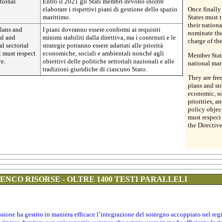
tional
Entro il 2021 gli Stati membri devono inoltre
elaborare i rispettivi piani di gestione dello spazio
Once finally
marittimo.
States must 
their nation
plans and
I piani dovranno essere conformi ai requisiti
nominate th
al and
minimi stabiliti dalla direttiva, ma i contenuti e le
charge of th
al sectorial
strategie potranno essere adattati alle priorità
t must respect
economiche, sociali e ambientali nonché agli
Member State
e.
obiettivi delle politiche settoriali nazionali e alle
national mar
tradizioni giuridiche di ciascuno Stato.
They are free
plans and str
economic, s
priorities, a
policy object
must respect
the Directive
ENCO RISORSE - OLTRE 1400 TESTI PARALLELI
sione ha gestito in maniera efficace l’integrazione del sostegno accoppiato nel r