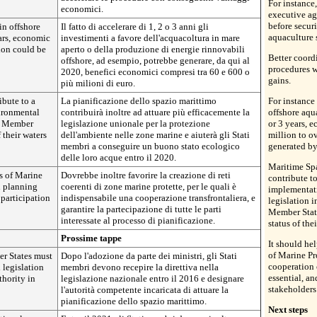
For instance
economici.
executive ag
before securi
in offshore
Il fatto di accelerare di 1, 2 o 3 anni gli
aquaculture s
ars, economic
investimenti a favore dell'acquacoltura in mare
ion could be
aperto o della produzione di energie rinnovabili
Better coord
offshore, ad esempio, potrebbe generare, da qui al
procedures w
2020, benefici economici compresi tra 60 e 600 o
gains.
più milioni di euro.
ibute to a
La pianificazione dello spazio marittimo
For instance
ironmental
contribuirà inoltre ad attuare più efficacemente la
offshore aqu
lp Member
legislazione unionale per la protezione
or 3 years, 
 their waters
dell'ambiente nelle zone marine e aiuterà gli Stati
million to o
membri a conseguire un buono stato ecologico
generated b
delle loro acque entro il 2020.
Maritime Spa
s of Marine
Dovrebbe inoltre favorire la creazione di reti
contribute to
n planning
coerenti di zone marine protette, per le quali è
implementat
 participation
indispensabile una cooperazione transfrontaliera, e
legislation 
garantire la partecipazione di tutte le parti
Member Stat
interessate al processo di pianificazione.
status of the
Prossime tappe
It should he
of Marine Pr
er States must
Dopo l'adozione da parte dei ministri, gli Stati
cooperation 
 legislation
membri devono recepire la direttiva nella
essential, an
hority in
legislazione nazionale entro il 2016 e designare
stakeholders
l'autorità competente incaricata di attuare la
pianificazione dello spazio marittimo.
Next steps