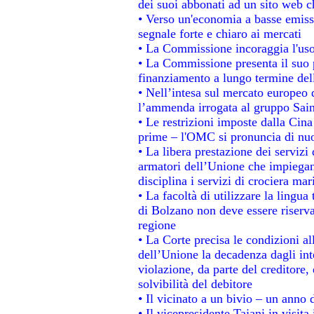
dei suoi abbonati ad un sito web ch
• Verso un'economia a basse emiss
segnale forte e chiaro ai mercati
• La Commissione incoraggia l'uso 
• La Commissione presenta il suo p
finanziamento a lungo termine de
• Nell’intesa sul mercato europeo d
l’ammenda irrogata al gruppo Sa
• Le restrizioni imposte dalla Cina 
prime – l'OMC si pronuncia di nuo
• La libera prestazione dei servizi
armatori dell’Unione che impiegan
disciplina i servizi di crociera mar
• La facoltà di utilizzare la lingua
di Bolzano non deve essere riservata
regione
• La Corte precisa le condizioni all
dell’Unione la decadenza dagli int
violazione, da parte del creditore, 
solvibilità del debitore
• Il vicinato a un bivio – un anno d
• Il vicepresidente Tajani in visita