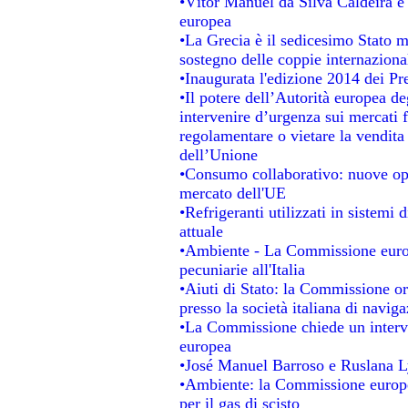
•Vítor Manuel da Silva Caldeira è s
europea
•La Grecia è il sedicesimo Stato 
sostegno delle coppie internaziona
•Inaugurata l'edizione 2014 dei P
•Il potere dell’Autorità europea de
intervenire d’urgenza sui mercati 
regolamentare o vietare la vendita 
dell’Unione
•Consumo collaborativo: nuove opp
mercato dell'UE
•Refrigeranti utilizzati in sistemi
attuale
•Ambiente - La Commissione europ
pecuniarie all'Italia
•Aiuti di Stato: la Commissione ordi
presso la società italiana di navi
•La Commissione chiede un interve
europea
•José Manuel Barroso e Ruslana L
•Ambiente: la Commissione europea
per il gas di scisto