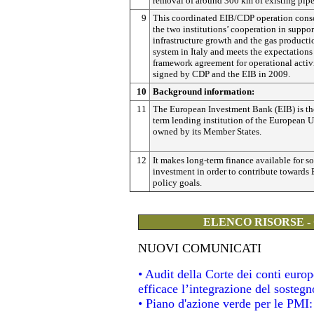
removal of around 300 km of existing pipe
9
This coordinated EIB/CDP operation cons
the two institutions’ cooperation in suppor
infrastructure growth and the gas producti
system in Italy and meets the expectations 
framework agreement for operational activ
signed by CDP and the EIB in 2009.
10
Background information:
11
The European Investment Bank (EIB) is th
term lending institution of the European 
owned by its Member States.
12
It makes long-term finance available for s
investment in order to contribute towards
policy goals.
ELENCO RISORSE -
NUOVI COMUNICATI
• Audit della Corte dei conti eur
efficace l’integrazione del soste
• Piano d'azione verde per le PMI