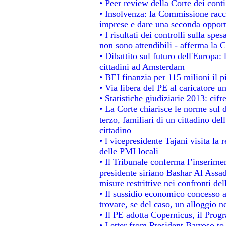
• Peer review della Corte dei conti
• Insolvenza: la Commissione rac
imprese e dare una seconda opportu
• I risultati dei controlli sulla sp
non sono attendibili - afferma la C
• Dibattito sul futuro dell'Europa:
cittadini ad Amsterdam
• BEI finanzia per 115 milioni il 
• Via libera del PE al caricatore un
• Statistiche giudiziarie 2013: cifr
• La Corte chiarisce le norme sul d
terzo, familiari di un cittadino de
cittadino
• l vicepresidente Tajani visita la 
delle PMI locali
• Il Tribunale conferma l’inserime
presidente siriano Bashar Al Assad,
misure restrittive nei confronti del
• Il sussidio economico concesso ai
trovare, se del caso, un alloggio n
• Il PE adotta Copernicus, il Prog
• Letter from President Barroso t