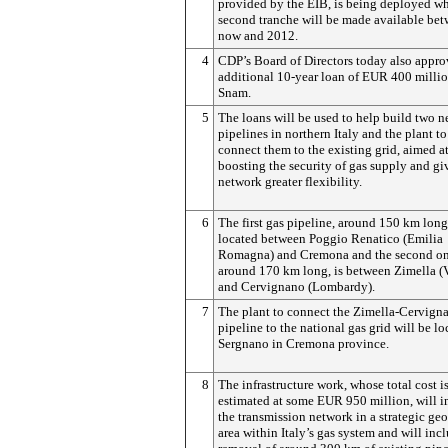
provided by the EIB, is being deployed wh
second tranche will be made available be
now and 2012.
4
CDP’s Board of Directors today also appr
additional 10-year loan of EUR 400 millio
Snam.
5
The loans will be used to help build two 
pipelines in northern Italy and the plant to
connect them to the existing grid, aimed a
boosting the security of gas supply and gi
network greater flexibility.
6
The first gas pipeline, around 150 km long,
located between Poggio Renatico (Emilia
Romagna) and Cremona and the second on
around 170 km long, is between Zimella (
and Cervignano (Lombardy).
7
The plant to connect the Zimella-Cervign
pipeline to the national gas grid will be lo
Sergnano in Cremona province.
8
The infrastructure work, whose total cost i
estimated at some EUR 950 million, will 
the transmission network in a strategic ge
area within Italy’s gas system and will inc