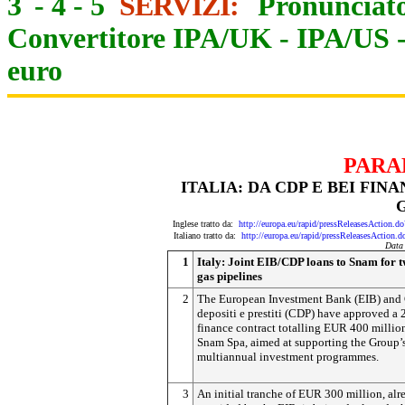
3
-
4
-
5
SERVIZI:
Pronunciato
Convertitore IPA/UK
-
IPA/US
euro
PARA
ITALIA: DA CDP E BEI FI
Inglese tratto da:
http://europa.eu/rapid/pressReleasesActi
Italiano tratto da:
http://europa.eu/rapid/pressReleasesAct
Data
1
Italy: Joint EIB/CDP loans to Snam for 
gas pipelines
2
The European Investment Bank (EIB) and
depositi e prestiti (CDP) have approved a 
finance contract totalling EUR 400 million
Snam Spa, aimed at supporting the Group’
multiannual investment programmes.
3
An initial tranche of EUR 300 million, alr