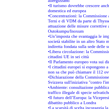
allergizzanti
•Il turismo dovrebbe crescere anc
domestica ed europea
•Concentrazioni: la Commissione au
Terni e di VDM da parte di Thysse
attuazione delle misure correttive 
Outokumpu/Inoxum
•Un’imposta che svantaggia le impr
società stabilite in un altro Stato
indiretta fondata sulla sede delle s
•Libera circolazione: la Commissio
cittadini UE in sei città
•Il Parlamento europeo vota sui dir
•I cittadini europei si espongono a
non sa che può chiamare il 112 o
•Dichiarazione della Commissione
Svizzera sull'iniziativa "contro l'
•Ambiente: consultazione pubblica 
traffico illegale di specie selvatich
•Il futuro dell’Europa: la Vicepre
dibattito pubblico a Londra
•La scarsità di scelta incoraggia la