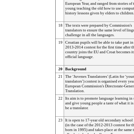
European Year, and ranged from stories of 
young teaching the old how to use comput
history lessons given by elders to children
18
The texts were prepared by Commission's
translators to ensure the same level of ling
challenge in all the languages.
19
Croatian pupils will be able to take part in
2013-2014 contest for the first time after t
country joins the EU and Croat becomes it
official language.
20
Background
21
The ‘Juvenes Translatores’ (Latin for ‘you
translators’) contest is organised every yea
European Commission's Directorate-Genera
Translation.
22
Its aim is to promote language learning in
and give young people a taste of what it is 
be a translator.
23
It is open to 17-year old secondary school
(in the case of the 2012-2013 contest for t
born in 1995) and takes place at the same 