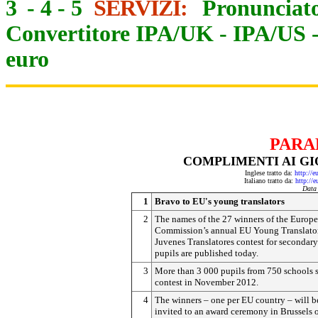
3
-
4
-
5
SERVIZI:
Pronunciato
Convertitore IPA/UK
-
IPA/US
euro
PARA
COMPLIMENTI AI GI
Inglese tratto da:
http://e
Italiano tratto da:
http://e
Data
1
Bravo to EU's young translators
2
The names of the 27 winners of the Europ
Commission’s annual EU Young Translato
Juvenes Translatores contest for secondar
pupils are published today.
3
More than 3 000 pupils from 750 schools s
contest in November 2012.
4
The winners – one per EU country – will b
invited to an award ceremony in Brussels 