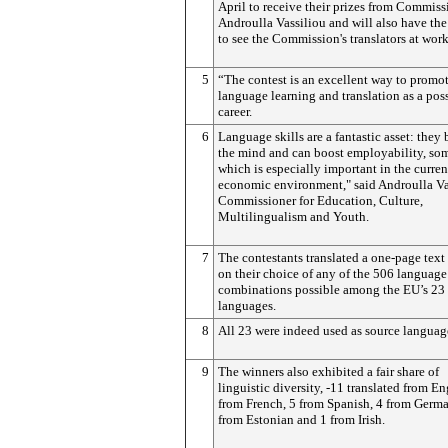
April to receive their prizes from Commiss
Androulla Vassiliou and will also have th
to see the Commission's translators at work
5
“The contest is an excellent way to promo
language learning and translation as a pos
career.
6
Language skills are a fantastic asset: they
the mind and can boost employability, so
which is especially important in the curren
economic environment," said Androulla Va
Commissioner for Education, Culture,
Multilingualism and Youth.
7
The contestants translated a one-page text
on their choice of any of the 506 language
combinations possible among the EU’s 23 o
languages.
8
All 23 were indeed used as source languag
9
The winners also exhibited a fair share of
linguistic diversity, -11 translated from En
from French, 5 from Spanish, 4 from Germa
from Estonian and 1 from Irish.