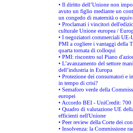
• Il diritto dell’Unione non imp
avuto un figlio mediante un contr
un congedo di maternità o equiv
• Proclamati i vincitori dell'edi
culturale Unione europea / Euro
• I negoziatori commerciali UE-U
PMI a cogliere i vantaggi della 
quarta tornata di colloqui
• PMI: riscontro sul Piano d'azi
• L’avanzamento del settore manifa
dell’industria in Europa
• Protezione dei consumatori e in
in tempo di crisi?
• Semaforo verde della Commission
europei
• Accordo BEI - UniCredit: 700 m
• Quadro di valutazione UE della 
efficienti nell'Unione
• Peer review della Corte dei cont
• Insolvenza: la Commissione ra