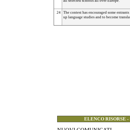
all selected schools all over Europe.
24
The contest has encouraged some entrants 
up language studies and to become transla
ELENCO RISORSE -
NUOVI COMUNICATI