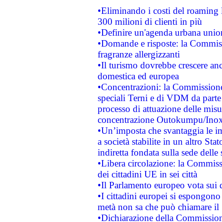
•Eliminando i costi del roaming 
300 milioni di clienti in più
•Definire un'agenda urbana union
•Domande e risposte: la Commiss
fragranze allergizzanti
•Il turismo dovrebbe crescere an
domestica ed europea
•Concentrazioni: la Commissione 
speciali Terni e di VDM da part
processo di attuazione delle misur
concentrazione Outokumpu/In
•Un’imposta che svantaggia le im
a società stabilite in un altro S
indiretta fondata sulla sede delle 
•Libera circolazione: la Commiss
dei cittadini UE in sei città
•Il Parlamento europeo vota sui di
•I cittadini europei si espongono
metà non sa che può chiamare i
•Dichiarazione della Commission