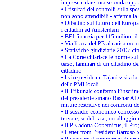
imprese e dare una seconda oppor
• I risultati dei controlli sulla s
non sono attendibili - afferma la
• Dibattito sul futuro dell'Europ
i cittadini ad Amsterdam
• BEI finanzia per 115 milioni i
• Via libera del PE al caricatore u
• Statistiche giudiziarie 2013: ci
• La Corte chiarisce le norme sul 
terzo, familiari di un cittadino 
cittadino
• l vicepresidente Tajani visita l
delle PMI locali
• Il Tribunale conferma l’inserim
del presidente siriano Bashar Al 
misure restrittive nei confronti de
• Il sussidio economico concesso 
trovare, se del caso, un alloggio
• Il PE adotta Copernicus, il Pr
• Letter from President Barroso
• Potenziare il commercio di prod