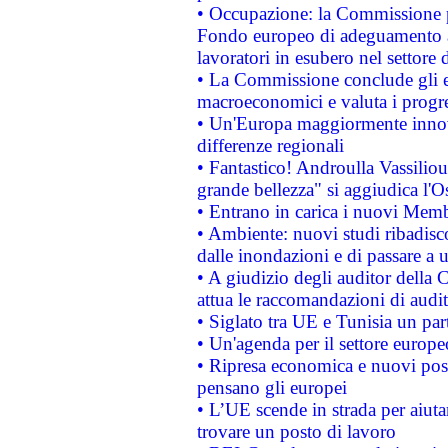
• Occupazione: la Commissione pr
Fondo europeo di adeguamento al
lavoratori in esubero nel settore d
• La Commissione conclude gli es
macroeconomici e valuta i progre
• Un'Europa maggiormente innova
differenze regionali
• Fantastico! Androulla Vassilio
grande bellezza" si aggiudica l'O
• Entrano in carica i nuovi Memb
• Ambiente: nuovi studi ribadisco
dalle inondazioni e di passare a u
• A giudizio degli auditor della
attua le raccomandazioni di aud
• Siglato tra UE e Tunisia un part
• Un'agenda per il settore europe
• Ripresa economica e nuovi post
pensano gli europei
• L’UE scende in strada per aiutar
trovare un posto di lavoro