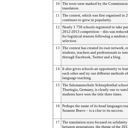
10
The texts were marked by the Commission
translators.
11
The contest, which was first organised in 
continues to grow in popularity.
12
Nearly 1 750 schools registered to take par
2012-2013 competition – this was reduced
for logistical reasons following a random
selection.
13
The contest has created its own network, 
students, teachers and professionals to inte
through Facebook, Twitter and a blog.
14
It also gives schools an opportunity to lea
each other and try out different methods of
language teaching.
15
The Salzmannschule Schnepfenthal school
Thuringia, Germany, is clearly one to watch
students have won the title three times.
16
Perhaps the name of its head languages te
Susanne Bravo – is a clue to its success.
17
The translation texts focused on solidarity
between generations, the theme of the 201