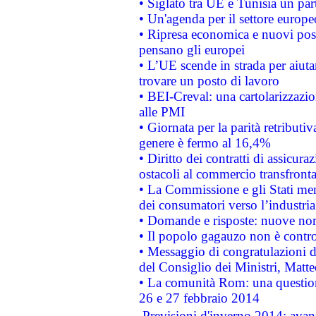
• Siglato tra UE e Tunisia un part
• Un'agenda per il settore europe
• Ripresa economica e nuovi post
pensano gli europei
• L’UE scende in strada per aiutar
trovare un posto di lavoro
• BEI-Creval: una cartolarizzazio
alle PMI
• Giornata per la parità retributiv
genere è fermo al 16,4%
• Diritto dei contratti di assicura
ostacoli al commercio transfronta
• La Commissione e gli Stati mem
dei consumatori verso l’industria
• Domande e risposte: nuove norm
• Il popolo gagauzo non è contr
• Messaggio di congratulazioni d
del Consiglio dei Ministri, Matt
• La comunità Rom: una questio
26 e 27 febbraio 2014
 Previsioni d'inverno 2014: avanz