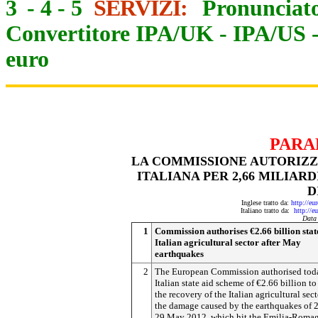
3
-
4
-
5
SERVIZI:
Pronunciato
Convertitore IPA/UK
-
IPA/US
euro
PARA
LA COMMISSIONE AUTORIZZA
ITALIANA PER 2,66 MILIAR
D
Inglese tratto da:
http://eu
Italiano tratto da:
http://e
Data
1
Commission authorises €2.66 billion state
Italian agricultural sector after May
earthquakes
2
The European Commission authorised tod
Italian state aid scheme of €2.66 billion t
the recovery of the Italian agricultural sec
the damage caused by the earthquakes of 
29 May 2012, which hit the Emilia-Roma