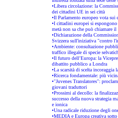
indiretta fondata sulla sede delle 
•Libera circolazione: la Commiss
dei cittadini UE in sei città
•Il Parlamento europeo vota sui di
•I cittadini europei si espongono
metà non sa che può chiamare i
•Dichiarazione della Commission
Svizzera sull'iniziativa "contro 
•Ambiente: consultazione pubblic
traffico illegale di specie selvatic
•Il futuro dell’Europa: la Vicep
dibattito pubblico a Londra
•La scarsità di scelta incoraggia l
•Ricerca fondamentale: più vicin
•"Juvenes Translatores": proclama
giovani traduttori
•Prossimi al decollo: la finalizzaz
successo della nuova strategia ma
e ionica
•Una radicale riduzione degli oner
•MEDIA e Europa creativa sotto i r