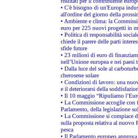
risultati per il contribuente euro
• C'è bisogno di un'Europa indust
all'ordine del giorno della pros
• Ambiente e clima: la Commissi
euro per 225 nuovi progetti in m
• Politica di responsabilità soci
chiede il parere delle parti interes
sfide future
• 23 milioni di euro di finanzia
nell’Unione europea e nei paesi t
• Dalla luce del sole al carboturb
cherosene solare
• Condizioni di lavoro: una nuov
e il deteriorarsi della soddisfazio
• Il 10 maggio “Ripuliamo l’Eur
• La Commissione accoglie con fa
Parlamento, della legislazione su
• La Commissione si compiace de
sulla proposta relativa al nuovo 
pesca
• Il Parlamento europeo approva l