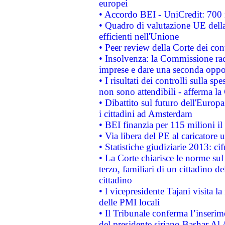
europei
• Accordo BEI - UniCredit: 700 m
• Quadro di valutazione UE della 
efficienti nell'Unione
• Peer review della Corte dei cont
• Insolvenza: la Commissione ra
imprese e dare una seconda oppor
• I risultati dei controlli sulla s
non sono attendibili - afferma la
• Dibattito sul futuro dell'Europ
i cittadini ad Amsterdam
• BEI finanzia per 115 milioni i
• Via libera del PE al caricatore u
• Statistiche giudiziarie 2013: ci
• La Corte chiarisce le norme sul 
terzo, familiari di un cittadino 
cittadino
• l vicepresidente Tajani visita l
delle PMI locali
• Il Tribunale conferma l’inserim
del presidente siriano Bashar Al 