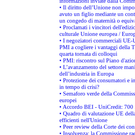
informazioni inviate dalla Commi
• Il diritto dell’Unione non imp
avuto un figlio mediante un contr
un congedo di maternità o equiv
• Proclamati i vincitori dell'edi
culturale Unione europea / Euro
• I negoziatori commerciali UE-U
PMI a cogliere i vantaggi della 
quarta tornata di colloqui
• PMI: riscontro sul Piano d'azi
• L’avanzamento del settore manifa
dell’industria in Europa
• Protezione dei consumatori e in
in tempo di crisi?
• Semaforo verde della Commission
europei
• Accordo BEI - UniCredit: 700 m
• Quadro di valutazione UE della 
efficienti nell'Unione
• Peer review della Corte dei cont
• Insolvenza: la Commissione ra