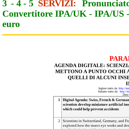
3
-
4
-
5
SERVIZI:
Pronunciato
Convertitore IPA/UK
-
IPA/US
euro
PARA
AGENDA DIGITALE: SCIENZI
METTONO A PUNTO OCCHI AR
QUELLI DI ALCUNI INS
I
Inglese tratto da:
http://e
Italiano tratto da:
http://
Data
1
Digital Agenda: Swiss, French & Germa
scientists develop miniature artificial ins
which could help prevent accidents
2
Scientists in Switzerland, Germany, and F
explored how the insect eye works and de