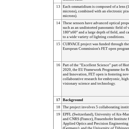
13
Each ommatidium is composed of a lens (
microns), combined with an electronic pix
microns).
14
These sensors have advanced optical prope
such as an undistorted panoramic field of 
180°x60° and a large depth of field, and c
to a wide variety of lighting conditions.
15
CURVACE project was funded through the
European Commission's FET open progra
16
Part of the “Excellent Science” part of Ho
2020, the EU Framework Programme for R
and Innovation, FET open is fostering nov
collaborative research for embryonic, high
visionary science and technology.
17
Background
18
The project involves 5 collaborating instit
19
EPFL (Switzerland), University of Aix-Mar
and CNRS (France), Frauenhofer Institute 
Applied Optics and Precision Engineering
(Germany), and the University of Tübinge