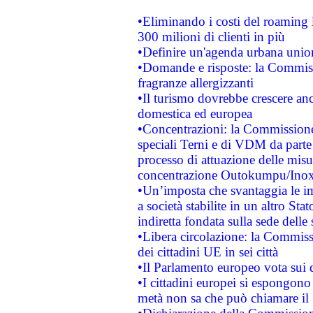
•Eliminando i costi del roaming 
300 milioni di clienti in più
•Definire un'agenda urbana union
•Domande e risposte: la Commiss
fragranze allergizzanti
•Il turismo dovrebbe crescere an
domestica ed europea
•Concentrazioni: la Commissione 
speciali Terni e di VDM da part
processo di attuazione delle misur
concentrazione Outokumpu/In
•Un’imposta che svantaggia le im
a società stabilite in un altro S
indiretta fondata sulla sede delle 
•Libera circolazione: la Commiss
dei cittadini UE in sei città
•Il Parlamento europeo vota sui di
•I cittadini europei si espongono
metà non sa che può chiamare i