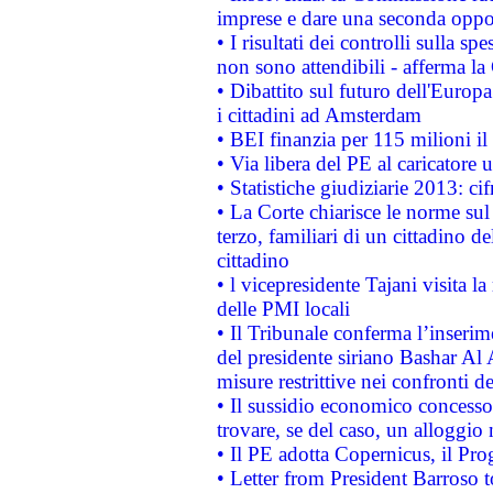
imprese e dare una seconda oppor
• I risultati dei controlli sulla s
non sono attendibili - afferma la
• Dibattito sul futuro dell'Europ
i cittadini ad Amsterdam
• BEI finanzia per 115 milioni i
• Via libera del PE al caricatore u
• Statistiche giudiziarie 2013: ci
• La Corte chiarisce le norme sul 
terzo, familiari di un cittadino 
cittadino
• l vicepresidente Tajani visita l
delle PMI locali
• Il Tribunale conferma l’inserim
del presidente siriano Bashar Al 
misure restrittive nei confronti de
• Il sussidio economico concesso 
trovare, se del caso, un alloggio
• Il PE adotta Copernicus, il Pr
• Letter from President Barroso