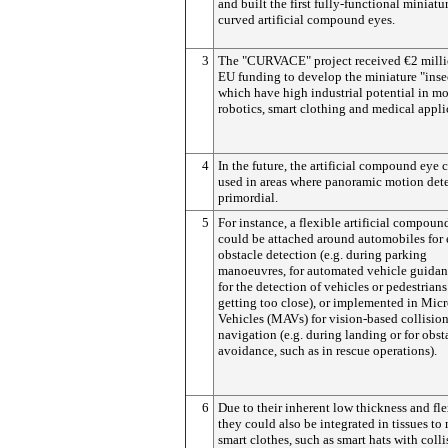
and built the first fully-functional miniatu
curved artificial compound eyes.
3
The "CURVACE" project received €2 milli
EU funding to develop the miniature "inse
which have high industrial potential in m
robotics, smart clothing and medical appli
4
In the future, the artificial compound eye 
used in areas where panoramic motion dete
primordial.
5
For instance, a flexible artificial compoun
could be attached around automobiles for e
obstacle detection (e.g. during parking
manoeuvres, for automated vehicle guidan
for the detection of vehicles or pedestrians
getting too close), or implemented in Micr
Vehicles (MAVs) for vision-based collision
navigation (e.g. during landing or for obst
avoidance, such as in rescue operations).
6
Due to their inherent low thickness and fle
they could also be integrated in tissues to
smart clothes, such as smart hats with colli