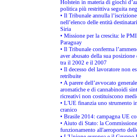
Holstein in materia di giochi d’a
politica più restrittiva seguita ne
• Il Tribunale annulla l’iscrizion
nell’elenco delle entità destinatar
Siria
• Missione per la crescita: le PM
Paraguay
• Il Tribunale conferma l’ammenda
aver abusato della sua posizione
tra il 2002 e il 2007
• Il decesso del lavoratore non est
retribuite
• A parere dell’avvocato generale
aromatiche e di cannabinoidi sint
ricreativi non costituiscono medi
• L'UE finanzia uno strumento in
cranico
• Brasile 2014: campagna UE cont
• Aiuto di Stato: la Commissione 
funzionamento all'aeroporto dello 
• L'Unione europea e il Gruppo B