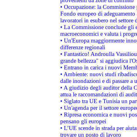
provenienti da zone di conflitto
• Occupazione: la Commissione pr
Fondo europeo di adeguamento al
lavoratori in esubero nel settore d
• La Commissione conclude gli es
macroeconomici e valuta i progre
• Un'Europa maggiormente innova
differenze regionali
• Fantastico! Androulla Vassilio
grande bellezza" si aggiudica l'O
• Entrano in carica i nuovi Memb
• Ambiente: nuovi studi ribadisco
dalle inondazioni e di passare a u
• A giudizio degli auditor della
attua le raccomandazioni di aud
• Siglato tra UE e Tunisia un part
• Un'agenda per il settore europe
• Ripresa economica e nuovi post
pensano gli europei
• L’UE scende in strada per aiutar
trovare un posto di lavoro