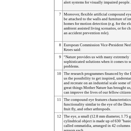
alert systems for visually impaired people.
7
Moreover, flexible artificial compound ey
be attached to the walls and furniture of in
homes for motion detection (e.g. for the el
ambient assisted living scenarios, or for ch
an accident prevention role).
8
European Commission Vice-President Nee
Kroes said:
9
“Nature provides us with many extremely
sophisticated solutions when it comes to 
problems.
10
The research programmes financed by the
us the possibility to get inspired, underst
and recreate on an industrial scale some of
great things Mother Nature has brought us
can improve the lives of our fellow citizen
11
The compound eye features characteristics
functionality similar to the eye of the Dro
fruit fly, and other arthropods.
12
The eye, a small (12.8 mm diameter, 1.75 
cylindrical object is made up of 630 "basic
called ommatidia, arranged in 42 columns 
sensors each.