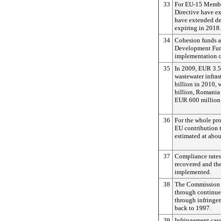
33
For EU-15 Member
Directive have e
have extended dea
expiring in 2018.
34
Cohesion funds 
Development Fund
implementation of
35
In 2009, EUR 3.5 
wastewater infras
billion in 2010,
billion, Romania
EUR 600 million
36
For the whole pr
EU contribution t
estimated at abou
37
Compliance rates
recovered and the
implemented.
38
The Commission 
through continue
through infringe
back to 1997.
39
Infringement cas