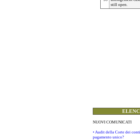
still open.
ELENCO
NUOVI COMUNICATI
• Audit della Corte dei con
pagamento unico?