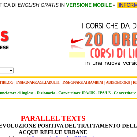
TICA DI
ENGLISH GRATIS
IN
VERSIONE MOBILE
•
INFORM
TIBLOG
|
INSEGNARE AGLI ADULTI
|
INSEGNARE AI BAMBINI
|
AUDIOBOOKS
|
RI
unciatore di inglese -
Dizionario -
Convertitore IPA/UK
-
IPA/US
-
Convertitore 
PARALLEL TEXTS
EVOLUZIONE POSITIVA DEL TRATTAMENTO DEL
ACQUE REFLUE URBANE