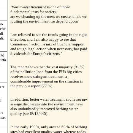
"Wastewater treatment is one of those
fundamental tests for society:
are we cleaning up the mess we create, or are we
fouling the environment we depend upon?
no
 che
 di
I am relieved to see the trends going in the right
li,
direction, and I am also happy to see that
Commission action, a mix of financial support
and tough legal action when necessary, has paid
dividends for Europe's citizens."
1%)
ittà
o
The report shows that the vast majority (91 %)
of the pollution load from the EU's big cities
receives more stringent treatment, a
considerable improvement on the situation in
the previous report (77 %).
e e
n
In addition, better water treatment and fewer raw
i
sewage discharges into the environment have
also undoubtedly improved bathing water
ti
quality (see IP/13/445).
nte,
In the early 1990s, only around 60 % of bathing
sites had excellent quality water, whereas today