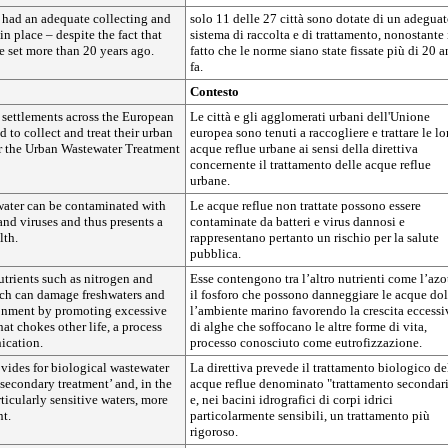
 had an adequate collecting and
solo 11 delle 27 città sono dotate di un adegua
in place – despite the fact that
sistema di raccolta e di trattamento, nonostante 
e set more than 20 years ago.
fatto che le norme siano state fissate più di 20 a
fa.
Contesto
 settlements across the European
Le città e gli agglomerati urbani dell'Unione
d to collect and treat their urban
europea sono tenuti a raccogliere e trattare le lo
r the Urban Wastewater Treatment
acque reflue urbane ai sensi della direttiva
concernente il trattamento delle acque reflue
urbane.
water can be contaminated with
Le acque reflue non trattate possono essere
and viruses and thus presents a
contaminate da batteri e virus dannosi e
lth.
rappresentano pertanto un rischio per la salute
pubblica.
nutrients such as nitrogen and
Esse contengono tra l’altro nutrienti come l’azo
ch can damage freshwaters and
il fosforo che possono danneggiare le acque dol
onment by promoting excessive
l’ambiente marino favorendo la crescita eccessi
hat chokes other life, a process
di alghe che soffocano le altre forme di vita,
ication.
processo conosciuto come eutrofizzazione.
vides for biological wastewater
La direttiva prevede il trattamento biologico de
‘secondary treatment’ and, in the
acque reflue denominato "trattamento secondar
ticularly sensitive waters, more
e, nei bacini idrografici di corpi idrici
nt.
particolarmente sensibili, un trattamento più
rigoroso.