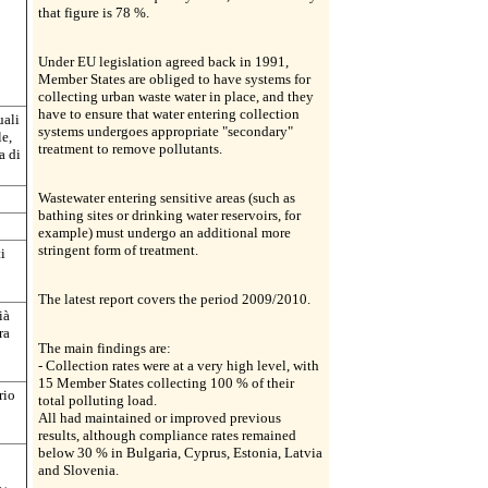
that figure is 78 %.
Under EU legislation agreed back in 1991,
Member States are obliged to have systems for
collecting urban waste water in place, and they
have to ensure that water entering collection
uali
systems undergoes appropriate "secondary"
le,
treatment to remove pollutants.
a di
Wastewater entering sensitive areas (such as
bathing sites or drinking water reservoirs, for
example) must undergo an additional more
stringent form of treatment.
i
The latest report covers the period 2009/2010.
ià
ra
The main findings are:
- Collection rates were at a very high level, with
15 Member States collecting 100 % of their
rio
total polluting load.
All had maintained or improved previous
results, although compliance rates remained
below 30 % in Bulgaria, Cyprus, Estonia, Latvia
and Slovenia.