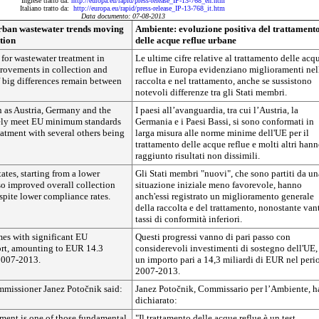
Inglese tratto da:
http://europa.eu/rapid/press-release_IP-13-768_en.htm
Italiano tratto da:
http://europa.eu/rapid/press-release_IP-13-768_it.htm
Data documento: 07-08-2013
ban wastewater trends moving
Ambiente: evoluzione positiva del trattament
ction
delle acque reflue urbane
s for wastewater treatment in
Le ultime cifre relative al trattamento delle acq
ovements in collection and
reflue in Europa evidenziano miglioramenti nel
f big differences remain between
raccolta e nel trattamento, anche se sussistono
notevoli differenze tra gli Stati membri.
h as Austria, Germany and the
I paesi all’avanguardia, tra cui l’Austria, la
ely meet EU minimum standards
Germania e i Paesi Bassi, si sono conformati in
eatment with several others being
larga misura alle norme minime dell'UE per il
trattamento delle acque reflue e molti altri han
raggiunto risultati non dissimili.
tes, starting from a lower
Gli Stati membri "nuovi", che sono partiti da un
so improved overall collection
situazione iniziale meno favorevole, hanno
spite lower compliance rates.
anch'essi registrato un miglioramento generale
della raccolta e del trattamento, nonostante van
tassi di conformità inferiori.
mes with significant EU
Questi progressi vanno di pari passo con
rt, amounting to EUR 14.3
considerevoli investimenti di sostegno dell'UE,
2007-2013.
un importo pari a 14,3 miliardi di EUR nel peri
2007-2013.
missioner Janez Potočnik said:
Janez Potočnik, Commissario per l’Ambiente, h
dichiarato:
tment is one of those fundamental
"Il trattamento delle acque reflue è un test