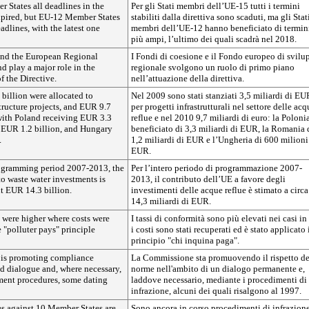
 States all deadlines in the
Per gli Stati membri dell’UE-15 tutti i termini
xpired, but EU-12 Member States
stabiliti dalla direttiva sono scaduti, ma gli Stat
dlines, with the latest one
membri dell’UE-12 hanno beneficiato di termin
più ampi, l’ultimo dei quali scadrà nel 2018.
and the European Regional
I Fondi di coesione e il Fondo europeo di svilu
 play a major role in the
regionale svolgono un ruolo di primo piano
 the Directive.
nell’attuazione della direttiva.
billion were allocated to
Nel 2009 sono stati stanziati 3,5 miliardi di EU
tructure projects, and EUR 9.7
per progetti infrastrutturali nel settore delle acq
 with Poland receiving EUR 3.3
reflue e nel 2010 9,7 miliardi di euro: la Poloni
 EUR 1.2 billion, and Hungary
beneficiato di 3,3 miliardi di EUR, la Romania 
.
1,2 miliardi di EUR e l’Ungheria di 600 milioni
EUR.
ogramming period 2007-2013, the
Per l’intero periodo di programmazione 2007-
o waste water investments is
2013, il contributo dell’UE a favore degli
t EUR 14.3 billion.
investimenti delle acque reflue è stimato a circa
14,3 miliardi di EUR.
 were higher where costs were
I tassi di conformità sono più elevati nei casi in
 "polluter pays" principle
i costi sono stati recuperati ed è stato applicato 
principio "chi inquina paga".
is promoting compliance
La Commissione sta promuovendo il rispetto de
d dialogue and, where necessary,
norme nell'ambito di un dialogo permanente e,
ment procedures, some dating
laddove necessario, mediante i procedimenti di
infrazione, alcuni dei quali risalgono al 1997.
es against 10 Member States are
Sono ancora in corso procedimenti di infrazion