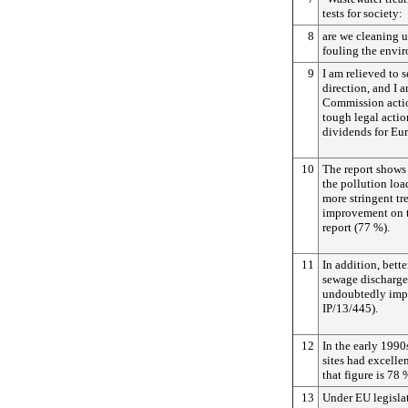
tests for society:
8
are we cleaning u
fouling the env
9
I am relieved to s
direction, and I 
Commission actio
tough legal actio
dividends for Eur
10
The report shows 
the pollution loa
more stringent tr
improvement on t
report (77 %).
11
In addition, bett
sewage discharge
undoubtedly impr
IP/13/445).
12
In the early 1990
sites had excelle
that figure is 78 
13
Under EU legisla