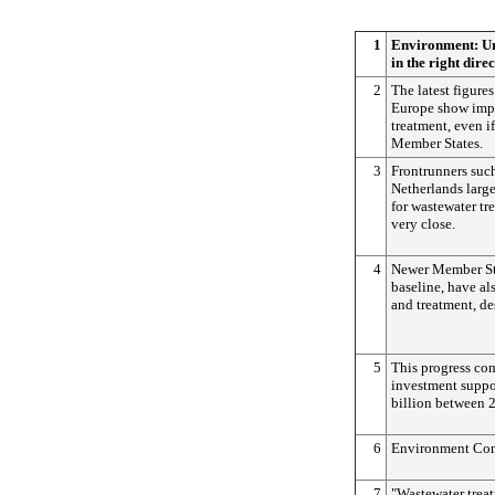
1
Environment: Ur
in the right dire
2
The latest figure
Europe show impr
treatment, even i
Member States.
3
Frontrunners suc
Netherlands larg
for wastewater tr
very close.
4
Newer Member Sta
baseline, have al
and treatment, de
5
This progress co
investment suppo
billion between 
6
Environment Com
7
"Wastewater trea