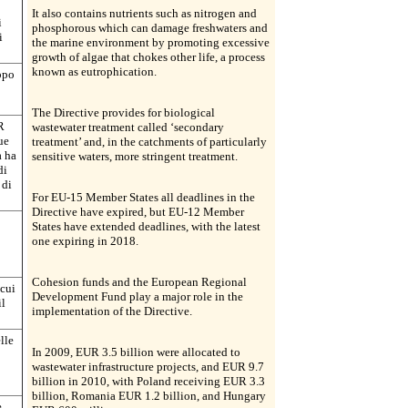
It also contains nutrients such as nitrogen and
i
phosphorous which can damage freshwaters and
i
the marine environment by promoting excessive
growth of algae that chokes other life, a process
known as eutrophication.
ppo
The Directive provides for biological
R
wastewater treatment called ‘secondary
ue
treatment’ and, in the catchments of particularly
a ha
sensitive waters, more stringent treatment.
di
 di
For EU-15 Member States all deadlines in the
Directive have expired, but EU-12 Member
States have extended deadlines, with the latest
one expiring in 2018.
Cohesion funds and the European Regional
 cui
Development Fund play a major role in the
il
implementation of the Directive.
lle
In 2009, EUR 3.5 billion were allocated to
wastewater infrastructure projects, and EUR 9.7
billion in 2010, with Poland receiving EUR 3.3
billion, Romania EUR 1.2 billion, and Hungary
e