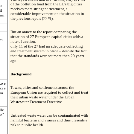
of the pollution load from the EU's big cities
to
receives more stringent treatment, a
il
considerable improvement on the situation in
nni
the previous report (77 %).
But an annex to the report comparing the
situation of 27 European capital cities adds a
ro
note of caution:
only 11 of the 27 had an adequate collecting
and treatment system in place – despite the fact
that the standards were set more than 20 years
ago.
Background
to e
Towns, cities and settlements across the
ci e
European Union are required to collect and treat
va
their urban waste water under the Urban
Wastewater Treatment Directive.
lle
io"
Untreated waste water can be contaminated with
harmful bacteria and viruses and thus presents a
risk to public health.