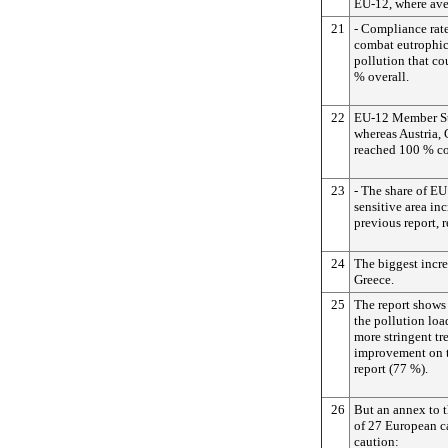
EU-12, where av
21
- Compliance rate
combat eutrophic
pollution that co
% overall.
22
EU-12 Member St
whereas Austria,
reached 100 % c
23
- The share of EU
sensitive area in
previous report, 
24
The biggest incre
Greece.
25
The report shows 
the pollution loa
more stringent tr
improvement on t
report (77 %).
26
But an annex to t
of 27 European ca
caution: