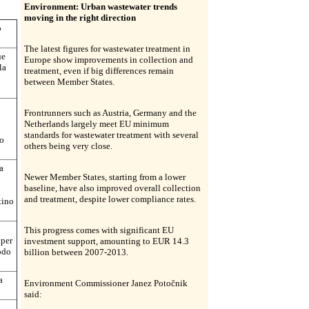
Environment: Urban wastewater trends
moving in the right direction
o
The latest figures for wastewater treatment in
ue
Europe show improvements in collection and
la
treatment, even if big differences remain
between Member States.
Frontrunners such as Austria, Germany and the
Netherlands largely meet EU minimum
standards for wastewater treatment with several
no
others being very close.
a
Newer Member States, starting from a lower
baseline, have also improved overall collection
and treatment, despite lower compliance rates.
tino
This progress comes with significant EU
 per
investment support, amounting to EUR 14.3
odo
billion between 2007-2013.
a
Environment Commissioner Janez Potočnik
said: