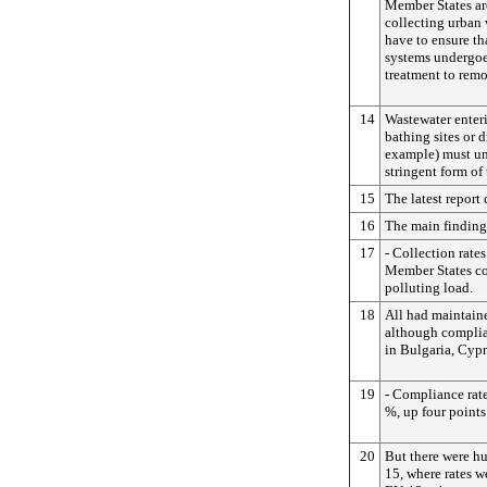
Member States ar
collecting urban 
have to ensure th
systems undergoe
treatment to remo
14
Wastewater enteri
bathing sites or d
example) must un
stringent form of
15
The latest report
16
The main finding
17
- Collection rates
Member States col
polluting load.
18
All had maintaine
although complia
in Bulgaria, Cypr
19
- Compliance rate
%, up four points
20
But there were h
15, where rates w