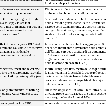
fondamentale per la società:
p the mess we create, or are we
Eliminiamo i rifiuti che produciamo o stiamo
ironment we depend upon?
rovinando l'ambiente da cui dipendiamo?
ee the trends going in the right
Sono soddisfatto di vedere che le tendenze van
am also happy to see that
nella direzione giusta e sono lieto di constatare
n, a mix of financial support and
l'azione della Commissione, che associa misure
n when necessary, has paid
sostegno finanziario a, se necessario, azioni lega
ope's citizens."
sta dando i suoi frutti a vantaggio dei cittadini
europei."
that the vast majority (91 %) of
La relazione evidenzia che la maggior parte (9
d from the EU's big cities receives
del carico inquinante proveniente dalle grandi c
eatment, a considerable
dell’Unione europea beneficia di un trattament
he situation in the previous
più rigoroso, e ciò costituisce un notevole
miglioramento rispetto alla situazione descritta
nella relazione precedente (77%).
er water treatment and fewer raw
Inoltre, il migliore trattamento delle acque reflu
s into the environment have also
la minor quantità di scarichi di acque reflue no
oved bathing water quality (see
trattate nell’ambiente hanno indubbiamente
consentito di migliorare la qualità delle acque d
balneazione (cfr. IP/13/445).
s, only around 60 % of bathing
All’inizio degli anni’ 90, solo il 60% circa dei si
nt quality water, whereas today
di balneazione vantava acque di qualità eccelle
%.
mentre oggi tale cifra è pari al 78%.
tion agreed back in 1991,
A norma della legislazione dell’UE stabilita nel