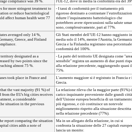
erage compliance was 39 %.
l'UE-12, dove in media la conformità era del 3
s for more stringent treatment to
- I tassi di conformità per il trattamento più
ation or reduce bacteriological
rigoroso destinato a contrastare l’eutrofizzazio
uld affect human health were 77
ridurre l’inquinamento batteriologico che
potrebbero avere ripercussioni sulla salute uma
sono, complessivamente, pari al 77%.
ates averaged only 14 %,
Gli Stati membri dell’UE-12 hanno raggiunto i
 Germany, Greece, and Finland
media solo il 14%, mentre l'Austria, la Germania
ompliance.
Grecia e la Finlandia registrano una percentuale
conformità del 100%.
 territory designated as a
- La parte del territorio UE designata come "are
creased by two points since the
sensibile" registra un aumento di due punti risp
reaching almost 75 %.
alla relazione precedente, raggiungendo quasi i
75%.
ases took place in France and
L’aumento maggiore si è registrato in Francia e 
Grecia.
that the vast majority (91 %) of
La relazione rileva che la maggior parte (91%) 
d from the EU's big cities receives
carico inquinante proveniente dalle grandi città
eatment, a considerable
dell’Unione europea beneficia di un trattament
he situation in the previous
più rigoroso, e ciò costituisce un notevole
miglioramento rispetto alla situazione descritta
nella relazione precedente (77%).
he report comparing the situation
Ma in un allegato della relazione, in cui si
pital cities adds a note of
confronta la situazione delle 27 capitali europee
lancia un monito: