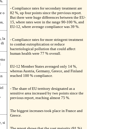
9%.
- Compliance rates for secondary treatment are
ne o
82 %, up four points since the previous report.
But there were huge differences between the EU-
na,
15, where rates were in the range 90-100 %, and
EU-12, where average compliance was 39 %.
n
, la
- Compliance rates for more stringent treatment
 di
to combat eutrophication or reduce
bacteriological pollution that could affect
human health were 77 % overall.
a
etto
l
EU-12 Member States averaged only 14 %,
whereas Austria, Germany, Greece, and Finland
reached 100 % compliance.
in
del
- The share of EU territory designated as a
sensitive area increased by two points since the
o
previous report, reaching almost 75 %.
The biggest increases took place in France and
Greece.
, si
The report shows that the vast majority (91 %)