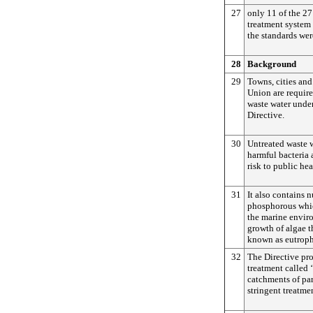
27
only 11 of the 27
treatment system 
the standards wer
28
Background
29
Towns, cities and
Union are require
waste water unde
Directive.
30
Untreated waste 
harmful bacteria 
risk to public hea
31
It also contains 
phosphorous whi
the marine envir
growth of algae t
known as eutroph
32
The Directive pro
treatment called 
catchments of par
stringent treatme