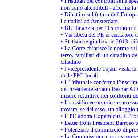
• I risultati dei controlli sulla s
non sono attendibili - afferma la
• Dibattito sul futuro dell'Europ
i cittadini ad Amsterdam
• BEI finanzia per 115 milioni i
• Via libera del PE al caricatore u
• Statistiche giudiziarie 2013: ci
• La Corte chiarisce le norme sul 
terzo, familiari di un cittadino 
cittadino
• l vicepresidente Tajani visita l
delle PMI locali
• Il Tribunale conferma l’inserim
del presidente siriano Bashar Al 
misure restrittive nei confronti de
• Il sussidio economico concesso 
trovare, se del caso, un alloggio
• Il PE adotta Copernicus, il Pr
• Letter from President Barroso
• Potenziare il commercio di prod
• La Commissione europea presen