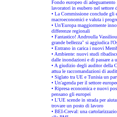
Fondo europeo di adeguamento al
lavoratori in esubero nel settore d
• La Commissione conclude gli es
macroeconomici e valuta i progre
• Un'Europa maggiormente innova
differenze regionali
• Fantastico! Androulla Vassilio
grande bellezza" si aggiudica l'O
• Entrano in carica i nuovi Memb
• Ambiente: nuovi studi ribadisco
dalle inondazioni e di passare a u
• A giudizio degli auditor della
attua le raccomandazioni di aud
• Siglato tra UE e Tunisia un part
• Un'agenda per il settore europe
• Ripresa economica e nuovi post
pensano gli europei
• L’UE scende in strada per aiutar
trovare un posto di lavoro
• BEI-Creval: una cartolarizzazio