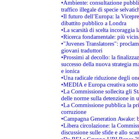
•Ambiente: consultazione pubblic
traffico illegale di specie selvatic
•Il futuro dell’Europa: la Vicep
dibattito pubblico a Londra
•La scarsità di scelta incoraggia l
•Ricerca fondamentale: più vicin
•"Juvenes Translatores": proclama
giovani traduttori
•Prossimi al decollo: la finalizzaz
successo della nuova strategia ma
e ionica
•Una radicale riduzione degli oner
•MEDIA e Europa creativa sotto i r
•La Commissione sollecita gli Sta
delle norme sulla detenzione in 
•La Commissione pubblica la prim
corruzione
•Campagna Generation Awake: bast
•Libera circolazione: la Commiss
discussione sulle sfide e allo sca