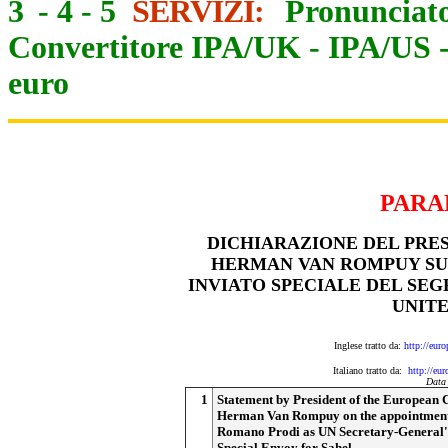
3
-
4
-
5
SERVIZI:
Pronunciato
Convertitore IPA/UK
-
IPA/US
euro
PARA
DICHIARAZIONE DEL PRE
HERMAN VAN ROMPUY SU
INVIATO SPECIALE DEL SE
UNITE
Inglese tratto da:
http://eur
Italiano tratto da:
http://eu
Data
1
Statement by President of the European 
Herman Van Rompuy on the appointment
Romano Prodi as UN Secretary-General'
Special Envoy for Sahel