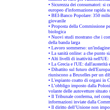
• Sicurezza dei consumatori: si ce
europeo d'informazione rapida su
• BEI-Banco Popolare: 350 mili
giovanile
• Proposta della Commissione pe
biologica
• Nuovi studi mostrano che i cons
della banda larga
• Lavoro sommerso: un'indagine 
• La sanità online: a che punto 
• Alti livelli di inattività nell'
• La Grecia e l'UE: dall'austerità
• Dibattito sul futuro dell'Europa:
riuniscono a Bruxelles per un di
• L'espianto coatto di organi in 
• L’obbligo imposto dalla Polonia 
volante delle autovetture situato s
• Il Tribunale conferma, nel compl
informazioni inviate dalla Commi
• Il diritto dell’Unione non imp