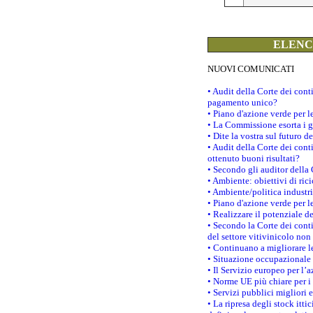
ELENCO
NUOVI COMUNICATI
• Audit della Corte dei con
pagamento unico?
• Piano d'azione verde per 
• La Commissione esorta i go
• Dite la vostra sul futuro 
• Audit della Corte dei cont
ottenuto buoni risultati?
• Secondo gli auditor della
• Ambiente: obiettivi di ric
• Ambiente/politica industria
• Piano d'azione verde per l
• Realizzare il potenziale d
• Secondo la Corte dei conti
del settore vitivinicolo no
• Continuano a migliorare l
• Situazione occupazionale 
• Il Servizio europeo per l’
• Norme UE più chiare per 
• Servizi pubblici migliori 
• La ripresa degli stock it