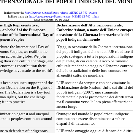
NTERNAZIONALE DEI POPOLI INDIGENI DEL MON
Inglese tratto da:
http://europa.eu/rapid/press-release_MEMO-13-740_en.htm
Italiano tratto da:
http://europa.eu/rapid/press-release_MEMO-13-740_it.htm
Data documento: 09-08-2013
he High Representative,
Dichiarazione dell'Alta rappresentante,
, on behalf of the European
Catherine Ashton, a nome dell'Unione europea
asion of the International Day of
occasione della Giornata internazionale dei
genous Peoples
popoli indigeni del mondo
ebrate the International Day of
"Oggi, in occasione della Giornata internaziona
enous Peoples, we reaffirm the
dei popoli indigeni del mondo, l'UE ribadisce il
hem across the globe. We join
proprio sostegno a tutte le popolazioni indigen
g their rich cultural heritage, and
del pianeta, di cui celebra il ricco patrimonio
e enormous contribution their
culturale rendendo omaggio all'enorme contrib
nowledge have made to the world's
delle loro tradizioni e delle loro conoscenze
all'eredità culturale mondiale.
 been a staunch supporter of the
L'UE sostiene da sempre e con convinzione la
ons Declaration on the Rights of
Dichiarazione delle Nazioni Unite sui diritti dei
s.The Declaration is a key tool
popoli indigeni (2007), uno strumento
an rights, but the challenge
fondamentale per la promozione dei diritti uma
 it into practice.
ma il cammino verso la loro piena affermazione
ancora lungo.
rimination against and unequal
Ovunque nel mondo le popolazioni indigene
igenous peoples continues around
continuano a essere discriminate e a subire
disparità di trattamento.
te to defenders of indigenous
L'UE rende omaggio oggi ai difensori dei diritti