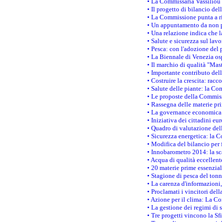
• La Commissaria Vassiliou p
• Il progetto di bilancio de
• La Commissione punta a ri
• Un appuntamento da non p
• Una relazione indica che 
• Salute e sicurezza sul lav
• Pesca: con l'adozione del 
• La Biennale di Venezia os
• Il marchio di qualità "Mas
• Importante contributo del
• Costruire la crescita: ra
• Salute delle piante: la Co
• Le proposte della Commiss
• Rassegna delle materie pri
• La governance economica 
• Iniziativa dei cittadini e
• Quadro di valutazione de
• Sicurezza energetica: la C
• Modifica del bilancio per 
• Innobarometro 2014: la sca
• Acqua di qualità eccellen
• 20 materie prime essenzial
• Stagione di pesca del tonn
• La carenza d'informazioni,
• Proclamati i vincitori de
• Azione per il clima: La C
• La gestione dei regimi di 
• Tre progetti vincono la Sf