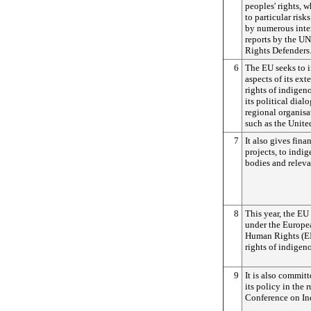
peoples' rights, 
to particular risk
by numerous inter
reports by the U
Rights Defenders
6
The EU seeks to i
aspects of its ext
rights of indigen
its political dial
regional organisa
such as the Unite
7
It also gives fina
projects, to indi
bodies and relevan
8
This year, the EU
under the Europe
Human Rights (EI
rights of indigen
9
It is also commit
its policy in the
Conference on In