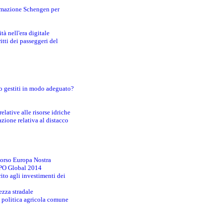
ormazione Schengen per
tà nell'era digitale
tti dei passeggeri del
o gestiti in modo adeguato?
lative alle risorse idriche
zione relativa al distacco
corso Europa Nostra
EXPO Global 2014
ito agli investimenti dei
ezza stradale
la politica agricola comune