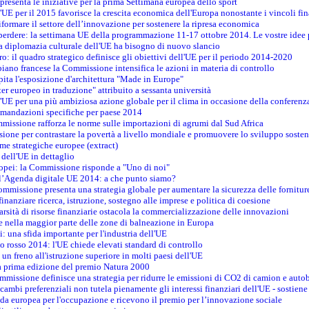
resenta le iniziative per la prima Settimana europea dello sport
ll'UE per il 2015 favorisce la crescita economica dell'Europa nonostante i vincoli fin
formare il settore dell’innovazione per sostenere la ripresa economica
erdere: la settimana UE della programmazione 11-17 ottobre 2014. Le vostre idee
la diplomazia culturale dell'UE ha bisogno di nuovo slancio
oro: il quadro strategico definisce gli obiettivi dell'UE per il periodo 2014-2020
piano francese la Commissione intensifica le azioni in materia di controllo
pita l'esposizione d'architettura "Made in Europe"
ter europeo in traduzione" attribuito a sessanta università
l'UE per una più ambiziosa azione globale per il clima in occasione della conferen
ccomandazioni specifiche per paese 2014
mmissione rafforza le norme sulle importazioni di agrumi dal Sud Africa
ione per contrastare la povertà a livello mondiale e promuovere lo sviluppo sosten
me strategiche europee (extract)
dell'UE in dettaglio
uropei: la Commissione risponde a "Uno di noi"
ll’Agenda digitale UE 2014: a che punto siamo?
ommissione presenta una strategia globale per aumentare la sicurezza delle fornitur
finanziare ricerca, istruzione, sostegno alle imprese e politica di coesione
rsità di risorse finanziarie ostacola la commercializzazione delle innovazioni
te nella maggior parte delle zone di balneazione in Europa
i: una sfida importante per l'industria dell'UE
o rosso 2014: l'UE chiede elevati standard di controllo
 un freno all'istruzione superiore in molti paesi dell'UE
lla prima edizione del premio Natura 2000
ommissione definisce una strategia per ridurre le emissioni di CO2 di camion e auto
scambi preferenziali non tutela pienamente gli interessi finanziari dell'UE - sostiene
ida europea per l'occupazione e ricevono il premio per l’innovazione sociale