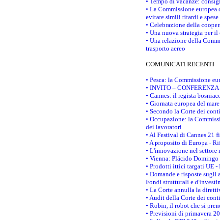
• Tempo di vacanze: consigli
• La Commissione europea do
evitare simili ritardi e spes
• Celebrazione della coopera
• Una nuova strategia per il
• Una relazione della Commi
trasporto aereo
COMUNICATI RECENTI
• Pesca: la Commissione eur
• INVITO – CONFERENZA STAM
• Cannes: il regista bosnia
• Giornata europea del mare
• Secondo la Corte dei conti
• Occupazione: la Commissio
dei lavoratori
• Al Festival di Cannes 21 
• A proposito di Europa - Ri
• L'innovazione nel settore 
• Vienna: Plácido Domingo e
• Prodotti ittici targati U
• Domande e risposte sugli a
Fondi strutturali e d'inves
• La Corte annulla la diretti
• Audit della Corte dei cont
• Robin, il robot che si pre
• Previsioni di primavera 201