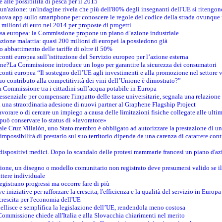
e alle possibilità di pesca per il 2015
un'azione: un'indagine rivela che più dell'80% degli insegnanti dell'UE si ritengon
nuova app sullo smartphone per conoscere le regole del codice della strada ovunque
 milioni di euro nel 2014 per proposte di progetti
esa europea: la Commissione propone un piano d’azione industriale
azione malattia: quasi 200 milioni di europei la possiedono già
o abbattimento delle tariffe di oltre il 50%
conti europea sull’istituzione del Servizio europeo per l’azione esterna
ine?La Commissione introduce un logo per garantire la sicurezza dei consumatori
conti europea “Il sostegno dell’UE agli investimenti e alla promozione nel settore v
uo contributo alla competitività dei vini dell’Unione è dimostrato?”
 Commissione tra i cittadini sull’acqua potabile in Europa
è essenziale per compensare l'impatto delle tasse universitarie, segnala una relazione
na straordinaria adesione di nuovi partner al Graphene Flagship Project
vorare o di cercare un impiego a causa delle limitazioni fisiche collegate alle ultim
può conservare lo status di «lavoratore»
le Cruz Villalón, uno Stato membro è obbligato ad autorizzare la prestazione di un
mpossibilità di prestarlo sul suo territorio dipenda da una carenza di carattere cont
i dispositivi medici. Dopo lo scandalo delle protesi mammarie francesi un piano d'azi
zione, un disegno o modello comunitario non registrato deve presumersi valido se il 
ttere individuale
registrano progressi ma occorre fare di più
e iniziative per rafforzare la crescita, l'efficienza e la qualità del servizio in Europa
crescita per l'economia dell'UE
llisce e semplifica la legislazione dell’UE, rendendola meno costosa
Commissione chiede all'Italia e alla Slovacchia chiarimenti nel merito