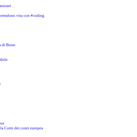
anziari
 prendono vita con #coding
za di Bonn
ibile
e
bus
 la Corte dei conti europea