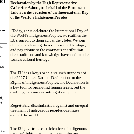
DO
Declaration by the High Representative,
Catherine Ashton, on behalf of the European
Union on the occasion of the International Day
of the World's Indigenous Peoples
 in
“Today, as we celebrate the International Day of
the World's Indigenous Peoples, we reaffirm the
EU's support to them across the globe. We join
them in celebrating their rich cultural heritage,
le
and pay tribute to the enormous contribution
their traditions and knowledge have made to the
e
world's cultural heritage.
uto
The EU has always been a staunch supporter of
the 2007 United Nations Declaration on the
Rights of Indigenous Peoples.The Declaration is
a key tool for promoting human rights, but the
challenge remains in putting it into practice.
ni,
 è
Regrettably, discrimination against and unequal
treatment of indigenous peoples continues
around the world.
The EU pays tribute to defenders of indigenous
 dei
peoples' rights, who in many countries are