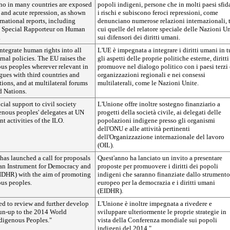
who in many countries are exposed
popoli indigeni, persone che in molti paesi sfi
s and acute repression, as shown
i rischi e subiscono feroci repressioni, come
national reports, including
denunciano numerose relazioni internazionali, 
N Special Rapporteur on Human
cui quelle del relatore speciale delle Nazioni U
.
sui difensori dei diritti umani.
ntegrate human rights into all
L'UE è impegnata a integrare i diritti umani in t
ernal policies. The EU raises the
gli aspetti delle proprie politiche esterne, diritt
ous peoples wherever relevant in
promuove nel dialogo politico con i paesi terzi 
ogues with third countries and
organizzazioni regionali e nei consessi
tions, and at multilateral forums
multilaterali, come le Nazioni Unite.
d Nations.
ncial support to civil society
L'Unione offre inoltre sostegno finanziario a
genous peoples' delegates at UN
progetti della società civile, ai delegati delle
t activities of the ILO.
popolazioni indigene presso gli organismi
dell'ONU e alle attività pertinenti
dell'Organizzazione internazionale del lavoro
(OIL).
 has launched a call for proposals
Quest'anno ha lanciato un invito a presentare
an Instrument for Democracy and
proposte per promuovere i diritti dei popoli
DHR) with the aim of promoting
indigeni che saranno finanziate dallo strumento
ous peoples.
europeo per la democrazia e i diritti umani
(EIDHR).
ted to review and further develop
L'Unione è inoltre impegnata a rivedere e
 run-up to the 2014 World
sviluppare ulteriormente le proprie strategie in
digenous Peoples."
vista della Conferenza mondiale sui popoli
indigeni del 2014."