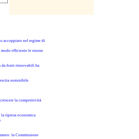
no accoppiato nel regime di
modo efficiente le risorse
a da fonti rinnovabili ha
escita sostenibile
crescere la competitività
e la ripresa economica
a
erraneo: la Commissione