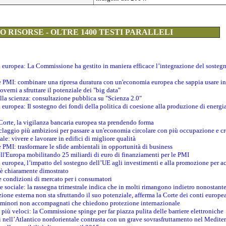
 RISORSE - OLTRE 1400 TESTI PARALLELI
ti europea: La Commissione ha gestito in maniera efficace l’integrazione del sosteg
le PMI: combinare una ripresa duratura con un'economia europea che sappia usare in 
verni a sfruttare il potenziale dei "big data"
della scienza: consultazione pubblica su "Scienza 2.0"
i europea: Il sostegno dei fondi della politica di coesione alla produzione di energi
 Corte, la vigilanza bancaria europea sta prendendo forma
iclaggio più ambiziosi per passare a un'economia circolare con più occupazione e cr
le: vivere e lavorare in edifici di migliore qualità
e PMI: trasformare le sfide ambientali in opportunità di business
ell'Europa mobilitando 25 miliardi di euro di finanziamenti per le PMI
 europea, l’impatto del sostegno dell’UE agli investimenti e alla promozione per ac
n è chiaramente dimostrato
e condizioni di mercato per i consumatori
e sociale: la rassegna trimestrale indica che in molti rimangono indietro nonostant
azione esterna non sta sfruttando il suo potenziale, afferma la Corte dei conti europe
i minori non accompagnati che chiedono protezione internazionale
e più veloci: la Commissione spinge per far piazza pulita delle barriere elettroniche
tici nell’Atlantico nordorientale contrasta con un grave sovrasfruttamento nel Medit