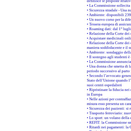
definisce le proposte relativ
• La Commissione sollecita 
• Sicurezza stradale - Una 
• Ambiente: disponibili 239
• Un nuovo corso per la dif
• Tessera europea di assicur
• Roaming dati: dal 1° lugli
• Relazione della Corte dei 
• Acquistare medicinali onl
• Relazione della Corte dei 
maniera soddisfacente e il s
• Ambiente: sondaggio della
• Il sostegno agli studenti 
• La Commissione annuncia u
• Una donna che smetta di la
periodo successivo al parto 
• Secondo l’avvocato genera
Stato dell’Unione quando l’i
suoi centri ospedalieri
• Ripristinare la fiducia ne
in Europa
• Nelle azioni per contraffa
misura esso presenta un cara
• Sicurezza dei pazienti: si 
• Trasporto ferroviario: nuov
• Lo sport: un volano della 
• REFIT: la Commissione sne
• Ritardi nei pagamenti: la 