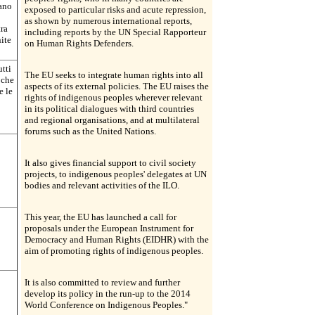
dano
exposed to particular risks and acute repression,
as shown by numerous international reports,
tra
including reports by the UN Special Rapporteur
nite
on Human Rights Defenders.
utti
The EU seeks to integrate human rights into all
i che
aspects of its external policies. The EU raises the
e le
rights of indigenous peoples wherever relevant
in its political dialogues with third countries
and regional organisations, and at multilateral
forums such as the United Nations.
It also gives financial support to civil society
projects, to indigenous peoples' delegates at UN
bodies and relevant activities of the ILO.
This year, the EU has launched a call for
proposals under the European Instrument for
Democracy and Human Rights (EIDHR) with the
aim of promoting rights of indigenous peoples.
It is also committed to review and further
develop its policy in the run-up to the 2014
World Conference on Indigenous Peoples."