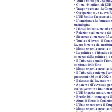
• Tutti a bordo per una nuo
• Clima: 44 milioni di EUR d
• Trasporto urbano: la Commi
• Occupazione: un nuovo Pas
• L'UE facilita l'accesso ai 
• L'istruzione e la formazi
un'indagine
• I diritti dei consumatori e
• Relazione sul mercato dei 
• Sicurezza alimentare: 35 a
• Tutela del lavoro: il Comm
lavoro forzato e dei maritti
• Missione per la crescita i
• La politica più liberale 
coerenza della politica più r
• Il Tribunale annulla l’iscr
confronti della Siria
• Missione per la crescita: 
• Il Tribunale conferma l’am
processori x86 tra il 2002 e
• Il decesso del lavoratore n
• A parere dell’avvocato gen
esclusivamente a fini ricrea
• L'UE finanzia uno strumen
• Brasile 2014: campagna UE
• Aiuto di Stato: la Commiss
• L'Unione europea e il Grup
• Missione per la crescita: 