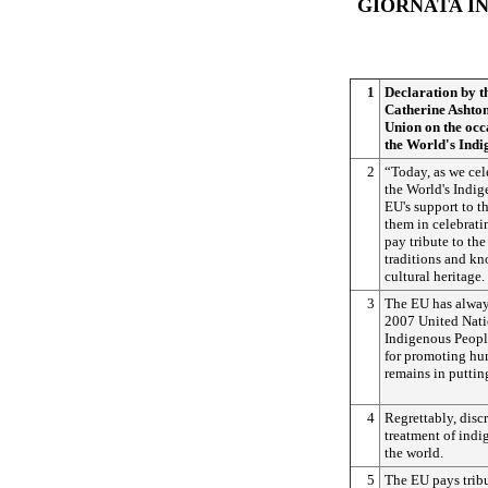
GIORNATA I
1
Declaration by t
Catherine Ashton
Union on the occ
the World's Indi
2
“Today, as we cel
the World's Indig
EU's support to t
them in celebratin
pay tribute to th
traditions and k
cultural heritage.
3
The EU has always
2007 United Nati
Indigenous People
for promoting hum
remains in putting
4
Regrettably, disc
treatment of ind
the world.
5
The EU pays tribu