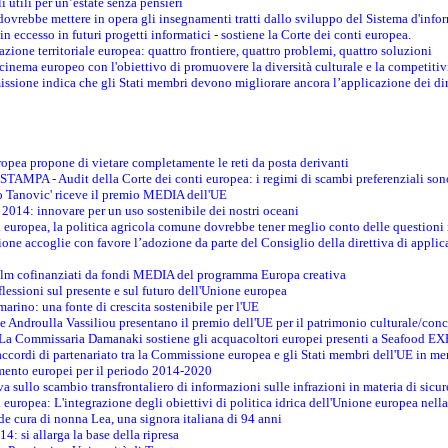
 utili per un’estate senza pensieri
vrebbe mettere in opera gli insegnamenti tratti dallo sviluppo del Sistema d'inf
e in eccesso in futuri progetti informatici - sostiene la Corte dei conti europea.
zione territoriale europea: quattro frontiere, quattro problemi, quattro soluzioni
 cinema europeo con l'obiettivo di promuovere la diversità culturale e la competitivi
ssione indica che gli Stati membri devono migliorare ancora l’applicazione dei diri
opea propone di vietare completamente le reti da posta derivanti
PA - Audit della Corte dei conti europea: i regimi di scambi preferenziali son
co Tanovic' riceve il premio MEDIA dell'UE
 2014: innovare per un uso sostenibile dei nostri oceani
 europea, la politica agricola comune dovrebbe tener meglio conto delle questioni re
ne accoglie con favore l’adozione da parte del Consiglio della direttiva di applica
film cofinanziati da fondi MEDIA del programma Europa creativa
flessioni sul presente e sul futuro dell'Unione europea
marino: una fonte di crescita sostenibile per l'UE
 Androulla Vassiliou presentano il premio dell'UE per il patrimonio culturale/con
E - La Commissaria Damanaki sostiene gli acquacoltori europei presenti a Seafood 
ccordi di partenariato tra la Commissione europea e gli Stati membri dell'UE in mer
timento europei per il periodo 2014-2020
va sullo scambio transfrontaliero di informazioni sulle infrazioni in materia di sicur
i europea: L'integrazione degli obiettivi di politica idrica dell'Unione europea nel
nde cura di nonna Lea, una signora italiana di 94 anni
4: si allarga la base della ripresa