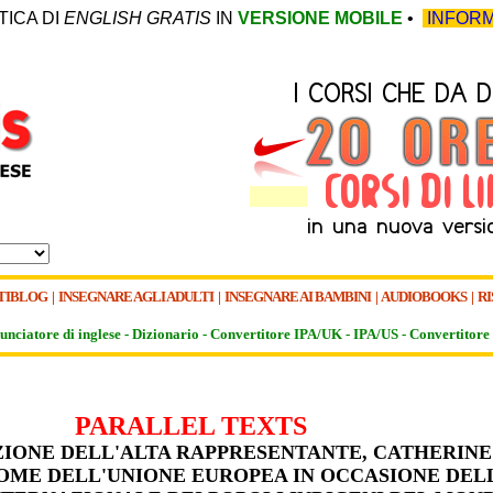
TICA DI
ENGLISH GRATIS
IN
VERSIONE MOBILE
•
INFORM
TIBLOG
|
INSEGNARE AGLI ADULTI
|
INSEGNARE AI BAMBINI
|
AUDIOBOOKS
|
RI
unciatore di inglese -
Dizionario -
Convertitore IPA/UK
-
IPA/US
-
Convertitore 
PARALLEL TEXTS
IONE DELL'ALTA RAPPRESENTANTE, CATHERINE
NOME DELL'UNIONE EUROPEA IN OCCASIONE DEL