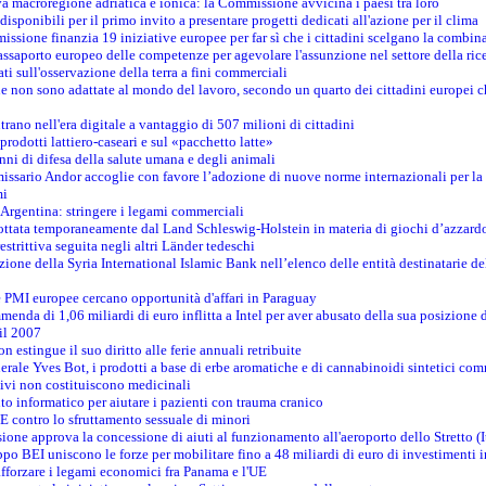
va macroregione adriatica e ionica: la Commissione avvicina i paesi tra loro
isponibili per il primo invito a presentare progetti dedicati all'azione per il clima
ssione finanzia 19 iniziative europee per far sì che i cittadini scelgano la combin
saporto europeo delle competenze per agevolare l'assunzione nel settore della rice
dati sull'osservazione della terra a fini commerciali
one non sono adattate al mondo del lavoro, secondo un quarto dei cittadini europei 
ntrano nell'era digitale a vantaggio di 507 milioni di cittadini
prodotti lattiero-caseari e sul «pacchetto latte»
nni di difesa della salute umana e degli animali
issario Andor accoglie con favore l’adozione di nuove norme internazionali per la t
mi
n Argentina: stringere i legami commerciali
adottata temporaneamente dal Land Schleswig-Holstein in materia di giochi d’azzard
estrittiva seguita negli altri Länder tedeschi
izione della Syria International Islamic Bank nell’elenco delle entità destinatarie del
le PMI europee cercano opportunità d'affari in Paraguay
menda di 1,06 miliardi di euro inflitta a Intel per aver abusato della sua posizione
 il 2007
on estingue il suo diritto alle ferie annuali retribuite
erale Yves Bot, i prodotti a base di erbe aromatiche e di cannabinoidi sintetici com
tivi non costituiscono medicinali
to informatico per aiutare i pazienti con trauma cranico
 contro lo sfruttamento sessuale di minori
ione approva la concessione di aiuti al funzionamento all'aeroporto dello Stretto (I
po BEI uniscono le forze per mobilitare fino a 48 miliardi di euro di investimenti 
rafforzare i legami economici fra Panama e l'UE