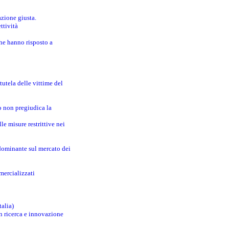
azione giusta.
ttività
che hanno risposto a
utela delle vittime del
o non pregiudica la
le misure restrittive nei
 dominante sul mercato dei
mercializzati
talia)
in ricerca e innovazione