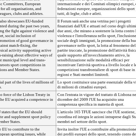
c Committees, European
internazionale e dei Comitati olimpici europei, 
 for all organisations, and
federazioni europee, organizzazioni dello sport 
leagues, clubs and athletes.
tutti, di leghe, club e atleti.
 also showcases EU-funded
Il Forum sarà anche una vetrina per i progetti
ted during the past two years,
finanziati dall'UE e attuati nel corso degli ultim
ng the fight against violence and
due anni, che mirano a sostenere la lotta contro 
rt, social inclusion of
violenza e l'intolleranza nello sport, l'inclusion
promotion of good governance in
sociale degli immigrati, la promozione della b
gainst match-fixing, the
governance nello sport, la lotta al fenomeno del
ical activity supporting active
partite truccate, la promozione dell'attività fisic
-raising about effective ways of
quale supporto all'invecchiamento attivo, la
t municipal level and trans-
sensibilizzazione sulle modalità efficaci per
ssroots sport competitions in
incentivare l'attività sportiva a livello locale e l
ions and Member States.
competizioni transfrontaliere di sport di base in
regioni e Stati membri limitrofi.
ial part of the lives of millions of
Lo sport costituisce una parte essenziale della v
s.
di milioni di cittadini europei.
to force of the Lisbon Treaty in
Con l'entrata in vigore del trattato di Lisbona ne
he EU acquired a competence in
dicembre del 2009 l'UE ha acquisito una
competenza specifica in materia di sport.
 states that the EU should
L'articolo 165 TFUE sancisce che l'UE sostiene,
ate and supplement sport policy
coordina ed integra le azioni intraprese dagli St
mber States.
membri nel settore dello sport.
he EU to contribute to the
Invita inoltre l'UE a contribuire alla promozion
opean sporting issues, while
dei profili europei dello sport, tenendo conto de