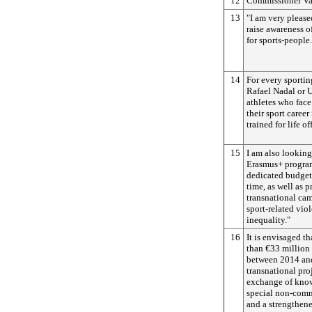
12
Commissioner Va
13
"I am very please
raise awareness of
for sports-people.
14
For every sportin
Rafael Nadal or U
athletes who face
their sport career
trained for life of
15
I am also looking
Erasmus+ program
dedicated budget f
time, as well as 
transnational ca
sport-related vio
inequality."
16
It is envisaged t
than €33 million 
between 2014 and
transnational pro
exchange of know
special non-comm
and a strengthene