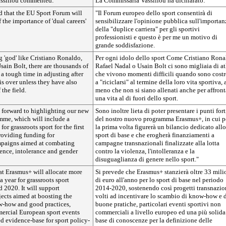
ssiliou commented:
La Commissaria Vassiliou ha dichiarato:
d that the EU Sport Forum will
"Il Forum europeo dello sport consentirà di
 the importance of 'dual careers'
sensibilizzare l'opinione pubblica sull'importan
della "duplice carriera" per gli sportivi
professionisti e questo è per me un motivo di
grande soddisfazione.
g 'god' like Cristiano Ronaldo,
Per ogni idolo dello sport Come Cristiano Rona
sain Bolt, there are thousands of
Rafael Nadal o Usain Bolt ci sono migliaia di at
 a tough time in adjusting after
che vivono momenti difficili quando sono costr
 is over unless they have also
a "riciclarsi" al termine della loro vita sportiva, 
f the field.
meno che non si siano allenati anche per affront
una vita al di fuori dello sport.
 forward to highlighting our new
Sono inoltre lieta di poter presentare i punti fort
me, which will include a
del nostro nuovo programma Erasmus+, in cui p
or grassroots sport for the first
la prima volta figurerà un bilancio dedicato allo
providing funding for
sport di base e che erogherà finanziamenti a
mpaigns aimed at combating
campagne transnazionali finalizzate alla lotta
lence, intolerance and gender
contro la violenza, l'intolleranza e la
disuguaglianza di genere nello sport."
hat Erasmus+ will allocate more
Si prevede che Erasmus+ stanzierà oltre 33 mili
a year for grassroots sport
di euro all'anno per lo sport di base nel periodo
 2020. It will support
2014-2020, sostenendo così progetti transnazio
jects aimed at boosting the
volti ad incentivare lo scambio di know-how e 
-how and good practices,
buone pratiche, particolari eventi sportivi non
ercial European sport events
commerciali a livello europeo ed una più solida
d evidence-base for sport policy-
base di conoscenze per la definizione delle