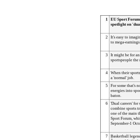
1
EU Sport Forum:
spotlight on 'dua
2
It's easy to imagi
to mega-earnings 
3
It might be for an
sportspeople the r
4
When their sports 
a 'normal' job.
5
For some that's n
energies into spo
baton.
6
'Dual careers' fo
combine sports tr
one of the main 
Sport Forum, whic
September-1 Octo
7
Basketball legen