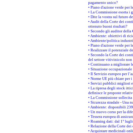
pagamento unico?
• Piano d'azione verde per 
• La Commissione esorta i go
• Dite la vostra sul futuro 
• Audit della Corte dei cont
ottenuto buoni risultati?
• Secondo gli auditor della
• Ambiente: obiettivi di ric
• Ambiente/politica industria
• Piano d'azione verde per l
• Realizzare il potenziale d
• Secondo la Corte dei conti
del settore vitivinicolo no
• Continuano a migliorare l
• Situazione occupazionale 
• Il Servizio europeo per l’
• Norme UE più chiare per 
• Servizi pubblici migliori 
• La ripresa degli stock it
definisce le proposte relativ
• La Commissione sollecita 
• Sicurezza stradale - Una 
• Ambiente: disponibili 239
• Un nuovo corso per la dif
• Tessera europea di assicur
• Roaming dati: dal 1° lugli
• Relazione della Corte dei 
• Acquistare medicinali onl