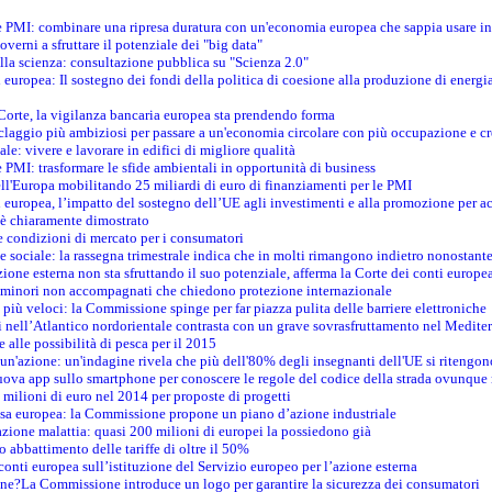
le PMI: combinare una ripresa duratura con un'economia europea che sappia usare in 
verni a sfruttare il potenziale dei "big data"
della scienza: consultazione pubblica su "Scienza 2.0"
i europea: Il sostegno dei fondi della politica di coesione alla produzione di energi
 Corte, la vigilanza bancaria europea sta prendendo forma
iclaggio più ambiziosi per passare a un'economia circolare con più occupazione e cr
le: vivere e lavorare in edifici di migliore qualità
e PMI: trasformare le sfide ambientali in opportunità di business
ell'Europa mobilitando 25 miliardi di euro di finanziamenti per le PMI
 europea, l’impatto del sostegno dell’UE agli investimenti e alla promozione per ac
n è chiaramente dimostrato
e condizioni di mercato per i consumatori
e sociale: la rassegna trimestrale indica che in molti rimangono indietro nonostant
azione esterna non sta sfruttando il suo potenziale, afferma la Corte dei conti europe
i minori non accompagnati che chiedono protezione internazionale
e più veloci: la Commissione spinge per far piazza pulita delle barriere elettroniche
tici nell’Atlantico nordorientale contrasta con un grave sovrasfruttamento nel Medit
e alle possibilità di pesca per il 2015
un'azione: un'indagine rivela che più dell'80% degli insegnanti dell'UE si ritengon
nuova app sullo smartphone per conoscere le regole del codice della strada ovunque
 milioni di euro nel 2014 per proposte di progetti
esa europea: la Commissione propone un piano d’azione industriale
azione malattia: quasi 200 milioni di europei la possiedono già
o abbattimento delle tariffe di oltre il 50%
conti europea sull’istituzione del Servizio europeo per l’azione esterna
ine?La Commissione introduce un logo per garantire la sicurezza dei consumatori