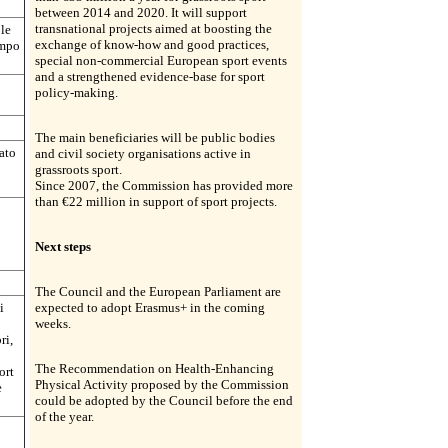
between 2014 and 2020. It will support
transnational projects aimed at boosting the
 le
exchange of know-how and good practices,
ampo
special non-commercial European sport events
and a strengthened evidence-base for sport
policy-making.
The main beneficiaries will be public bodies
ato
and civil society organisations active in
grassroots sport.
Since 2007, the Commission has provided more
than €22 million in support of sport projects.
Next steps
The Council and the European Parliament are
i
expected to adopt Erasmus+ in the coming
weeks.
ri,
The Recommendation on Health-Enhancing
ort
Physical Activity proposed by the Commission
e
could be adopted by the Council before the end
of the year.