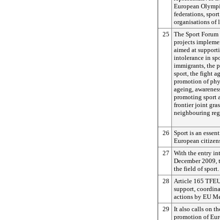
European Olympi
federations, sport
organisations of 
25
The Sport Forum
projects implemen
aimed at supporti
intolerance in spo
immigrants, the 
sport, the fight a
promotion of phys
ageing, awareness
promoting sport a
frontier joint gra
neighbouring reg
26
Sport is an essent
European citizen
27
With the entry in
December 2009, t
the field of sport.
28
Article 165 TFEU
support, coordin
actions by EU Me
29
It also calls on t
promotion of Eur