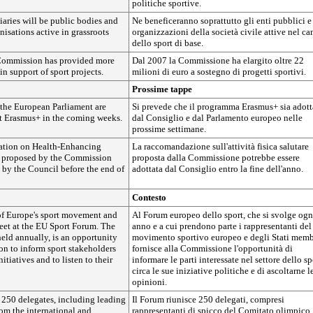
politiche sportive.
aries will be public bodies and
Ne beneficeranno soprattutto gli enti pubblici e
nisations active in grassroots
organizzazioni della società civile attive nel c
dello sport di base.
Commission has provided more
Dal 2007 la Commissione ha elargito oltre 22
in support of sport projects.
milioni di euro a sostegno di progetti sportivi.
Prossime tappe
the European Parliament are
Si prevede che il programma Erasmus+ sia adott
t Erasmus+ in the coming weeks.
dal Consiglio e dal Parlamento europeo nelle
prossime settimane.
tion on Health-Enhancing
La raccomandazione sull'attività fisica salutare
y proposed by the Commission
proposta dalla Commissione potrebbe essere
 by the Council before the end of
adottata dal Consiglio entro la fine dell'anno.
Contesto
of Europe's sport movement and
Al Forum europeo dello sport, che si svolge ogn
et at the EU Sport Forum. The
anno e a cui prendono parte i rappresentanti del
eld annually, is an opportunity
movimento sportivo europeo e degli Stati memb
on to inform sport stakeholders
fornisce alla Commissione l'opportunità di
nitiatives and to listen to their
informare le parti interessate nel settore dello sp
circa le sue iniziative politiche e di ascoltarne l
opinioni.
r 250 delegates, including leading
Il Forum riunisce 250 delegati, compresi
rom the international and
rappresentanti di spicco del Comitato olimpico