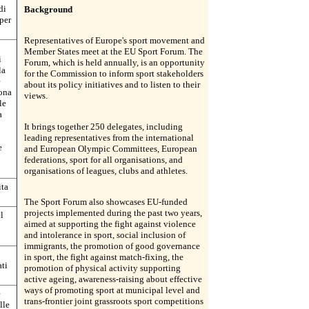
di
Background
per
Representatives of Europe's sport movement and
Member States meet at the EU Sport Forum. The
i
Forum, which is held annually, is an opportunity
la
for the Commission to inform sport stakeholders
e
about its policy initiatives and to listen to their
uona
views.
le
a
It brings together 250 delegates, including
leading representatives from the international
e
and European Olympic Committees, European
federations, sport for all organisations, and
organisations of leagues, clubs and athletes.
ita
The Sport Forum also showcases EU-funded
projects implemented during the past two years,
l
aimed at supporting the fight against violence
and intolerance in sport, social inclusion of
immigrants, the promotion of good governance
in sport, the fight against match-fixing, the
ati
promotion of physical activity supporting
active ageing, awareness-raising about effective
ways of promoting sport at municipal level and
e
trans-frontier joint grassroots sport competitions
lle