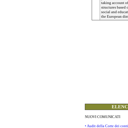
taking account of 
structures based 
social and educat
the European dim
ELENCO
NUOVI COMUNICATI
• Audit della Corte dei con