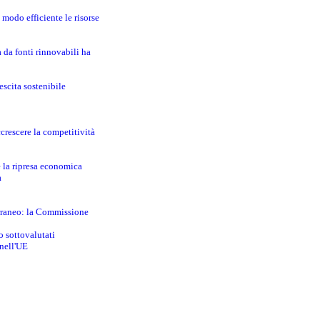
modo efficiente le risorse
a da fonti rinnovabili ha
escita sostenibile
crescere la competitività
e la ripresa economica
a
erraneo: la Commissione
o sottovalutati
 nell'UE