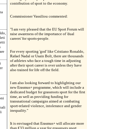
contribution of sport to the economy.
za
Commissioner Vassiliou commented:
"I am very pleased that the EU Sport Forum will
ldo,
raise awareness of the importance of 'dual
leti
careers' for sports-people.
etti
a
are
For every sporting 'god' like Cristiano Ronaldo,
Rafael Nadal or Usain Bolt, there are thousands
of athletes who face a tough time in adjusting
i
after their sport career is over unless they have
er
also trained for life off the field.
I am also looking forward to highlighting our
new Erasmus+ programme, which will include a
dedicated budget for grassroots sport for the first
time, as well as providing funding for
oni
transnational campaigns aimed at combating
sport-related violence, intolerance and gender
nali
inequality."
di
It is envisaged that Erasmus+ will allocate more
than €33 million a year for grassroots sport