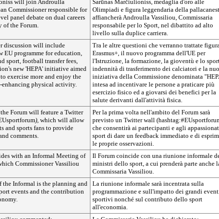
niss will join Androulla
Šarūnas Marčiulioniss, medaglia d'oro alle
ean Commissioner responsible for
Olimpiadi e figura leggendaria della pallacanest
level panel debate on dual careers
affiancherà Androulla Vassiliou, Commissaria
y of the Forum.
responsabile per lo Sport, nel dibattito ad alto
livello sulla duplice carriera.
r discussion will include
Tra le altre questioni che verranno trattate figu
w EU programme for education,
Erasmus+, il nuovo programma dell'UE per
d sport, football transfer fees,
l'Istruzione, la formazione, la gioventù e lo sport
on's new 'HEPA' initiative aimed
indennità di trasferimento dei calciatori e la nu
 to exercise more and enjoy the
iniziativa della Commissione denominata "HEP
h-enhancing physical activity.
intesa ad incentivare le persone a praticare più
esercizio fisico ed a giovarsi dei benefici per la
salute derivanti dall'attività fisica.
, the Forum will feature a Twitter
Per la prima volta nell'ambito del Forum sarà
EUsportforum
),
which will allow
previsto un Twitter wall (hashtag:
#EUsportforu
s and sports fans to provide
che consentirà ai partecipanti e agli appassionat
 and comments.
sport di dare un feedback immediato e di esprim
le proprie osservazioni.
des with an Informal Meeting of
Il Forum coincide con una riunione informale d
 which Commissioner Vassiliou
ministri dello sport, a cui prenderà parte anche l
Commissaria Vassiliou.
 the Informal is the planning and
La riunione informale sarà incentrata sulla
port events and the contribution
programmazione e sull'impatto dei grandi event
conomy.
sportivi nonché sul contributo dello sport
all'economia.