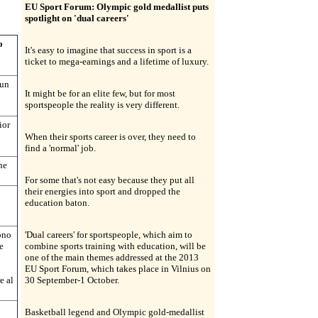
EU Sport Forum: Olympic gold medallist puts
spotlight on 'dual careers'
o
It's easy to imagine that success in sport is a
ticket to mega-earnings and a lifetime of luxury.
 un
It might be for an elite few, but for most
sportspeople the reality is very different.
ior
When their sports career is over, they need to
find a 'normal' job.
ne
For some that's not easy because they put all
their energies into sport and dropped the
education baton.
dono
'Dual careers' for sportspeople, which aim to
e
combine sports training with education, will be
one of the main themes addressed at the 2013
EU Sport Forum, which takes place in Vilnius on
e al
30 September-1 October.
Basketball legend and Olympic gold-medallist