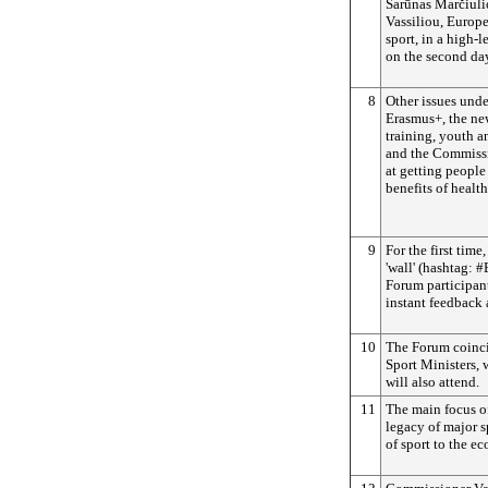
Šarūnas Marčiulio
Vassiliou, Europ
sport, in a high-
on the second da
8
Other issues unde
Erasmus+, the ne
training, youth an
and the Commissi
at getting people
benefits of healt
9
For the first time
'wall' (hashtag:
#
Forum participant
instant feedback
10
The Forum coinci
Sport Ministers,
will also attend.
11
The main focus of
legacy of major s
of sport to the e