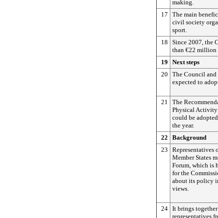
making.
17
The main benefici
civil society orga
sport.
18
Since 2007, the 
than €22 million 
19
Next steps
20
The Council and 
expected to adop
21
The Recommenda
Physical Activit
could be adopted
the year.
2
2
Background
23
Representatives 
Member States me
Forum, which is h
for the Commissi
about its policy i
views.
24
It brings togethe
representatives f