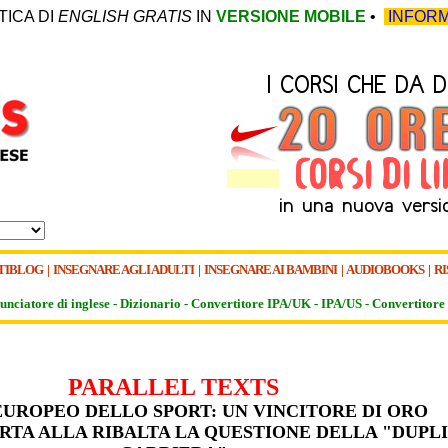
TICA DI
ENGLISH GRATIS
IN
VERSIONE MOBILE
•
INFORM
TIBLOG
|
INSEGNARE AGLI ADULTI
|
INSEGNARE AI BAMBINI
|
AUDIOBOOKS
|
RI
unciatore di inglese -
Dizionario -
Convertitore IPA/UK
-
IPA/US
-
Convertitore 
PARALLEL TEXTS
UROPEO DELLO SPORT: UN VINCITORE DI ORO
RTA ALLA RIBALTA LA QUESTIONE DELLA "DUPL