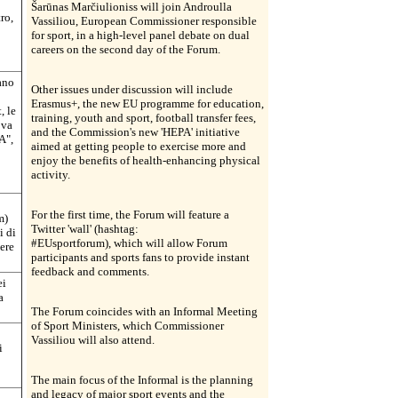
Šarūnas Marčiulioniss will join Androulla
ro,
Vassiliou, European Commissioner responsible
for sport, in a high-level panel debate on dual
careers on the second day of the Forum.
rano
Other issues under discussion will include
Erasmus+, the new EU programme for education,
, le
training, youth and sport, football transfer fees,
ova
and the Commission's new 'HEPA' initiative
A",
aimed at getting people to exercise more and
enjoy the benefits of health-enhancing physical
activity.
For the first time, the Forum will feature a
m)
Twitter 'wall' (hashtag:
i di
#EUsportforum), which will allow Forum
ere
participants and sports fans to provide instant
feedback and comments.
ei
a
The Forum coincides with an Informal Meeting
of Sport Ministers, which Commissioner
Vassiliou will also attend.
i
The main focus of the Informal is the planning
and legacy of major sport events and the