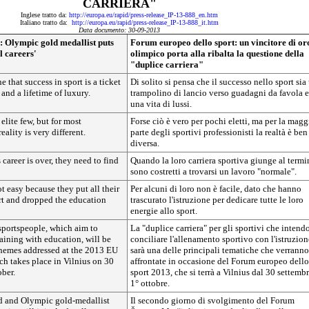
CARRIERA"
Inglese tratto da:
http://europa.eu/rapid/press-release_IP-13-888_en.htm
Italiano tratto da:
http://europa.eu/rapid/press-release_IP-13-888_it.htm
Data documento: 30-09-2013
 Olympic gold medallist puts
Forum europeo dello sport: un vincitore di or
l careers'
olimpico porta alla ribalta la questione della
"duplice carriera"
ne that success in sport is a ticket
Di solito si pensa che il successo nello sport sia
and a lifetime of luxury.
trampolino di lancio verso guadagni da favola e
una vita di lussi.
 elite few, but for most
Forse ciò è vero per pochi eletti, ma per la magg
eality is very different.
parte degli sportivi professionisti la realtà è ben
diversa.
career is over, they need to find
Quando la loro carriera sportiva giunge al termi
sono costretti a trovarsi un lavoro "normale".
ot easy because they put all their
Per alcuni di loro non è facile, dato che hanno
rt and dropped the education
trascurato l'istruzione per dedicare tutte le loro
energie allo sport.
r sportspeople, which aim to
La "duplice carriera" per gli sportivi che inten
aining with education, will be
conciliare l'allenamento sportivo con l'istruzion
themes addressed at the 2013 EU
sarà una delle principali tematiche che verranno
h takes place in Vilnius on 30
affrontate in occasione del Forum europeo dello
ber.
sport 2013, che si terrà a Vilnius dal 30 settembr
1° ottobre.
d and Olympic gold-medallist
Il secondo giorno di svolgimento del Forum