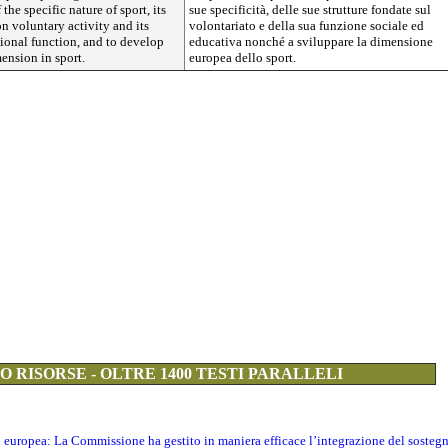
the specific nature of sport, its
sue specificità, delle sue strutture fondate sul
on voluntary activity and its
volontariato e della sua funzione sociale ed
ional function, and to develop
educativa nonché a sviluppare la dimensione
ension in sport.
europea dello sport.
 RISORSE - OLTRE 1400 TESTI PARALLELI
ti europea: La Commissione ha gestito in maniera efficace l’integrazione del sosteg