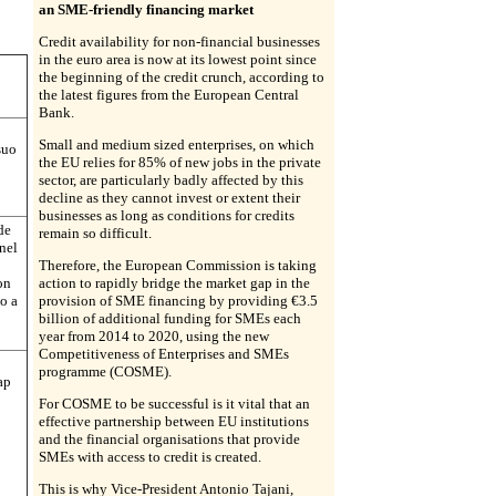
an SME-friendly financing market
Credit availability for non-financial businesses
in the euro area is now at its lowest point since
the beginning of the credit crunch, according to
the latest figures from the European Central
Bank.
Small and medium sized enterprises, on which
suo
the EU relies for 85% of new jobs in the private
sector, are particularly badly affected by this
decline as they cannot invest or extent their
businesses as long as conditions for credits
de
remain so difficult.
nel
Therefore, the European Commission is taking
on
action to rapidly bridge the market gap in the
no a
provision of SME financing by providing €3.5
billion of additional funding for SMEs each
year from 2014 to 2020, using the new
Competitiveness of Enterprises and SMEs
programme (COSME).
ap
For COSME to be successful is it vital that an
effective partnership between EU institutions
and the financial organisations that provide
SMEs with access to credit is created.
This is why Vice-President Antonio Tajani,