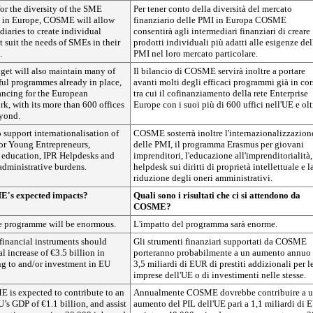
 for the diversity of the SME
Per tener conto della diversità del mercato
t in Europe, COSME will allow
finanziario delle PMI in Europa COSME
diaries to create individual
consentirà agli intermediari finanziari di creare
t suit the needs of SMEs in their
prodotti individuali più adatti alle esigenze del
.
PMI nel loro mercato particolare.
t will also maintain many of
Il bilancio di COSME servirà inoltre a portare
ful programmes already in place,
avanti molti degli efficaci programmi già in cor
ancing for the European
tra cui il cofinanziamento della rete Enterprise
k, with its more than 600 offices
Europe con i suoi più di 600 uffici nell'UE e olt
eyond.
support internationalisation of
COSME sosterrà inoltre l'internazionalizzazion
or Young Entrepreneurs,
delle PMI, il programma Erasmus per giovani
 education, IPR Helpdesks and
imprenditori, l'educazione all'imprenditorialità,
administrative burdens.
helpdesk sui diritti di proprietà intellettuale e l
riduzione degli oneri amministrativi.
's expected impacts?
Quali sono i risultati che ci si attendono da
COSME?
e programme will be enormous.
L'impatto del programma sarà enorme.
nancial instruments should
Gli strumenti finanziari supportati da COSME
al increase of €3.5 billion in
porteranno probabilmente a un aumento annuo 
ng to and/or investment in EU
3,5 miliardi di EUR di prestiti addizionali per l
imprese dell'UE o di investimenti nelle stesse.
 is expected to contribute to an
Annualmente COSME dovrebbe contribuire a 
U’s GDP of €1.1 billion, and assist
aumento del PIL dell'UE pari a 1,1 miliardi di