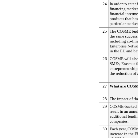
24
In order to cater
financing marke
financial interme
products that bes
particular market
25
The COSME budge
the same success
including co-fin
Enterprise Networ
in the EU and b
26
COSME will also 
SMEs, Erasmus f
entrepreneurship
the reduction of 
27
What are COSME
28
The impact of th
29
COSME-backed fi
result in an annu
additional lendi
companies.
30
Each year, COSME
increase in the E