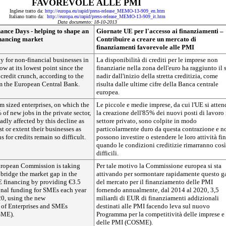
FAVOREVOLE ALLE PMI
Inglese tratto da:
http://europa.eu/rapid/press-release_MEMO-13-909_en.htm
Italiano tratto da:
http://europa.eu/rapid/press-release_MEMO-13-909_it.htm
Data documento: 18-10-2013
ance Days - helping to shape an
Giornate UE per l'accesso ai finanziamenti –
nancing market
Contribuire a creare un mercato di
finanziamenti favorevole alle PMI
ty for non-financial businesses in
La disponibilità di crediti per le imprese non
now at its lowest point since the
finanziarie nella zona dell'euro ha raggiunto il 
credit crunch, according to the
nadir dall'inizio della stretta creditizia, come
rom the European Central Bank.
risulta dalle ultime cifre della Banca centrale
europea.
 sized enterprises, on which the
Le piccole e medie imprese, da cui l'UE si atten
 of new jobs in the private sector,
la creazione dell'85% dei nuovi posti di lavoro 
badly affected by this decline as
settore privato, sono colpite in modo
t or extent their businesses as
particolarmente duro da questa contrazione e n
s for credits remain so difficult.
possono investire o estendere le loro attività fi
quando le condizioni creditizie rimarranno così
difficili.
uropean Commission is taking
Per tale motivo la Commissione europea si sta
 bridge the market gap in the
attivando per sormontare rapidamente questo g
 financing by providing €3.5
del mercato per il finanziamento delle PMI
ional funding for SMEs each year
fornendo annualmente, dal 2014 al 2020, 3,5
0, using the new
miliardi di EUR di finanziamenti addizionali
 of Enterprises and SMEs
destinati alle PMI facendo leva sul nuovo
SME).
Programma per la competitività delle imprese e
delle PMI (COSME).