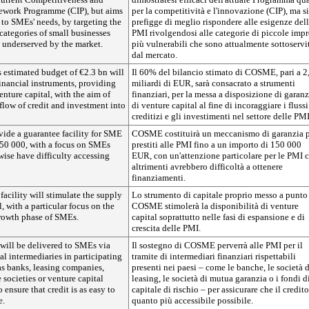
ework Programme (CIP), but aims
per la competitività e l'innovazione (CIP), ma si
 to SMEs' needs, by targeting the
prefigge di meglio rispondere alle esigenze del
categories of small businesses
PMI rivolgendosi alle categorie di piccole impr
y underserved by the market.
più vulnerabili che sono attualmente sottoservi
dal mercato.
estimated budget of €2.3 bn will
Il 60% del bilancio stimato di COSME, pari a 2
financial instruments, providing
miliardi di EUR, sarà consacrato a strumenti
nture capital, with the aim of
finanziari, per la messa a disposizione di garanz
flow of credit and investment into
di venture capital al fine di incoraggiare i flussi
creditizi e gli investimenti nel settore delle PMI
de a guarantee facility for SME
COSME costituirà un meccanismo di garanzia p
150 000, with a focus on SMEs
prestiti alle PMI fino a un importo di 150 000
wise have difficulty accessing
EUR, con un'attenzione particolare per le PMI 
altrimenti avrebbero difficoltà a ottenere
finanziamenti.
acility will stimulate the supply
Lo strumento di capitale proprio messo a punto
l, with a particular focus on the
COSME stimolerà la disponibilità di venture
rowth phase of SMEs.
capital soprattutto nelle fasi di espansione e di
crescita delle PMI.
ill be delivered to SMEs via
Il sostegno di COSME perverrà alle PMI per il
al intermediaries in participating
tramite di intermediari finanziari rispettabili
as banks, leasing companies,
presenti nei paesi – come le banche, le società d
societies or venture capital
leasing, le società di mutua garanzia o i fondi d
o ensure that credit is as easy to
capitale di rischio – per assicurare che il credito
e.
quanto più accessibile possibile.