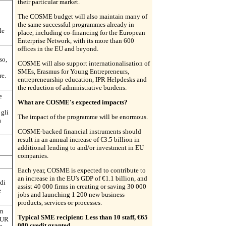
their particular market.
The COSME budget will also maintain many of
the same successful programmes already in
le
place, including co-financing for the European
Enterprise Network, with its more than 600
offices in the EU and beyond.
so,
COSME will also support internationalisation of
SMEs, Erasmus for Young Entrepreneurs,
re.
entrepreneurship education, IPR Helpdesks and
the reduction of administrative burdens.
e
What are COSME's expected impacts?
 gli
The impact of the programme will be enormous.
a
COSME-backed financial instruments should
result in an annual increase of €3.5 billion in
additional lending to and/or investment in EU
companies.
Each year, COSME is expected to contribute to
an increase in the EU’s GDP of €1.1 billion, and
di
assist 40 000 firms in creating or saving 30 000
e
jobs and launching 1 200 new business
products, services or processes.
un
Typical SME recipient: Less than 10 staff, €65
 EUR
000 credit granted