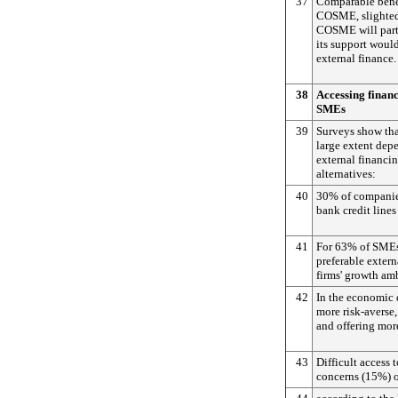
37
Comparable benef
COSME, slighted 
COSME will parti
its support would
external finance.
38
Accessing financ
SMEs
39
Surveys show tha
large extent dep
external financi
alternatives:
40
30% of companie
bank credit lines 
41
For 63% of SMEs 
preferable extern
firms' growth am
42
In the economic
more risk-averse,
and offering mor
43
Difficult access 
concerns (15%) 