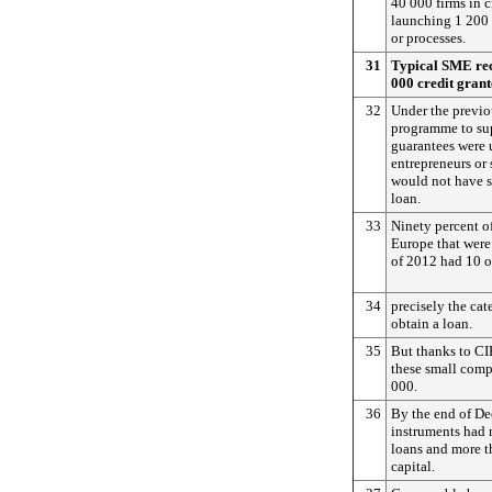
40 000 firms in 
launching 1 200 
or processes.
31
Typical SME reci
000 credit gran
32
Under the previ
programme to sup
guarantees were 
entrepreneurs or 
would not have su
loan.
33
Ninety percent o
Europe that were 
of 2012 had 10 o
34
precisely the cate
obtain a loan.
35
But thanks to CI
these small comp
000.
36
By the end of De
instruments had 
loans and more t
capital.