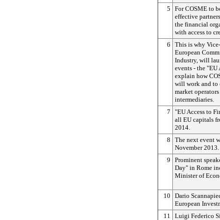
5
For COSME to be s
effective partne
the financial or
with access to cre
6
This is why Vice
European Commis
Industry, will la
events - the "EU 
explain how COS
will work and to
market operato
intermediaries.
7
"EU Access to Fi
all EU capitals 
2014.
8
The next event wi
November 2013.
9
Prominent speake
Day" in Rome inc
Minister of Eco
10
Dario Scannapiec
European Invest
11
Luigi Federico S