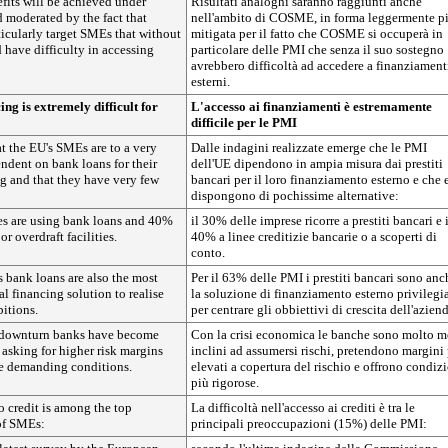
its will be achieved under
Risultati analoghi saranno raggiunti anche
moderated by the fact that
nell'ambito di COSME, in forma leggermente p
cularly target SMEs that without
mitigata per il fatto che COSME si occuperà in
 have difficulty in accessing
particolare delle PMI che senza il suo sostegno
avrebbero difficoltà ad accedere a finanziament
esterni.
ing is extremely difficult for
L'accesso ai finanziamenti è estremamente
difficile per le PMI
t the EU's SMEs are to a very
Dalle indagini realizzate emerge che le PMI
endent on bank loans for their
dell'UE dipendono in ampia misura dai prestiti
ng and that they have very few
bancari per il loro finanziamento esterno e che 
dispongono di pochissime alternative:
s are using bank loans and 40%
il 30% delle imprese ricorre a prestiti bancari e i
or overdraft facilities.
40% a linee creditizie bancarie o a scoperti di
conto.
bank loans are also the most
Per il 63% delle PMI i prestiti bancari sono anc
al financing solution to realise
la soluzione di finanziamento esterno privilegi
bitions.
per centrare gli obbiettivi di crescita dell'aziend
 downturn banks have become
Con la crisi economica le banche sono molto 
 asking for higher risk margins
inclini ad assumersi rischi, pretendono margini
e demanding conditions.
elevati a copertura del rischio e offrono condiz
più rigorose.
to credit is among the top
La difficoltà nell'accesso ai crediti è tra le
of SMEs:
principali preoccupazioni (15%) delle PMI: