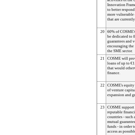
Innovation Fram
to better respond
more vulnerable 
that are currentl
20
60% of COSME's 
be dedicated to 
guarantees and ve
encouraging the 
the SME sector.
21
COSME will provi
loans of up to €
that would other
finance.
22
COSME's equity f
of venture capita
expansion and g
23
COSME support w
reputable financi
countries - such 
mutual guarantee 
funds - in order t
access as possibl