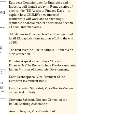
European Commissioner for Enterprise and
Industry, will launch today in Rome a series of
events - the "EU Access to Finance Days" - to
 PMI
explain how COSME's new financial
instruments will work and to encourage
reputable financial market operators to become
COSME intermediaries.
se e
"EU Access to Finance Days" will be organised
in all EU capitals from autumn 2013 to the end
of 2014.
di
The next event will be in Vilnius, Lithuania on
.
5 November 2013.
Prominent speakers at today's "Access to
Finance Day" in Rome include Flavio Zanonato,
Italian Minister of Economic Development;
 5
Dario Scannapieco, Vice-President of the
European Investment Bank;
ata
oggi
Luigi Federico Signorini, Vice-Director-General
ano
of the Bank of Italy;
Giovanni Sabatini, Director-General of the
Italian Banking Association;
Aurelio Regina, Vice-President of
e