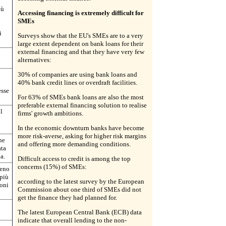
iù
Accessing financing is extremely difficult for
SMEs
i
Surveys show that the EU's SMEs are to a very
large extent dependent on bank loans for their
external financing and that they have very few
alternatives:
30% of companies are using bank loans and
40% bank credit lines or overdraft facilities.
esse
For 63% of SMEs bank loans are also the most
preferable external financing solution to realise
l
firms' growth ambitions.
In the economic downturn banks have become
more risk-averse, asking for higher risk margins
he
and offering more demanding conditions.
ata
a.
Difficult access to credit is among the top
concerns (15%) of SMEs:
meno
 più
according to the latest survey by the European
ioni
Commission about one third of SMEs did not
get the finance they had planned for.
The latest European Central Bank (ECB) data
indicate that overall lending to the non-