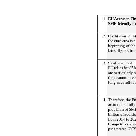
1
EU Access to Fin
SME-friendly fi
2
Credit availabili
the euro area is 
beginning of the 
latest figures f
3
Small and medium
EU relies for 85%
are particularly 
they cannot inves
long as condition
4
Therefore, the E
action to rapidly
provision of SME
billion of addit
from 2014 to 202
Competitiveness
programme (CO