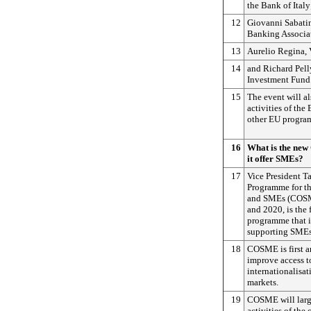
the Bank of Italy
12
Giovanni Sabatini
Banking Associa
13
Aurelio Regina, 
14
and Richard Pell
Investment Fund
15
The event will a
activities of th
other EU progra
16
What is the ne
it offer SMEs?
17
Vice President Ta
Programme for th
and SMEs (COSME
and 2020, is the
programme that i
supporting SMEs
18
COSME is first a
improve access t
internationalisat
markets.
19
COSME will large
activities of the