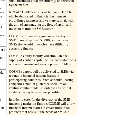
small businesses that are currently underserved
by the market.
le
ese
60% of COSME's estimated budget of €2.3 bn
te
will be dedicated to financial instruments,
providing guarantees and venture capital, with
the aim of encouraging the flow of credit and
,3
investment into the SME sector.
ie e
COSME will provide a guarantee facility for
SME loans of up to €150 000, with a focus on
.
SMEs that would otherwise have difficulty
accessing finance.
er i
COSME's equity facility will stimulate the
che
supply of venture capital, with a particular focus
on the expansion and growth phase of SMEs.
COSME support will be delivered to SMEs via
 da
reputable financial intermediaries in
participating countries - such as banks, leasing
companies, mutual guarantee societies or
venture capital funds - in order to ensure that
credit is as easy to access as possible.
i
In order to cater for the diversity of the SME
i
financing market in Europe, COSME will allow
 sia
financial intermediaries to create individual
products that best suit the needs of SMEs in