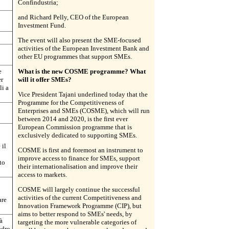
Confindustria;
and Richard Pelly, CEO of the European
Investment Fund.
;
The event will also present the SME-focused
activities of the European Investment Bank and
other EU programmes that support SMEs.
e
What is the new COSME programme? What
er
will it offer SMEs?
li a
Vice President Tajani underlined today that the
Programme for the Competitiveness of
Enterprises and SMEs (COSME), which will run
between 2014 and 2020, is the first ever
European Commission programme that is
exclusively dedicated to supporting SMEs.
 il
COSME is first and foremost an instrument to
improve access to finance for SMEs, support
to
their internationalisation and improve their
access to markets.
COSME will largely continue the successful
activities of the current Competitiveness and
are
Innovation Framework Programme (CIP), but
aims to better respond to SMEs' needs, by
à
targeting the more vulnerable categories of
adro