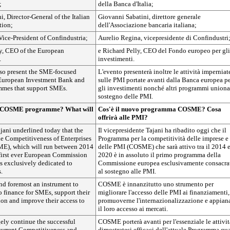
;
della Banca d'Italia;
, Director-General of the Italian
Giovanni Sabatini, direttore generale
tion;
dell'Associazione bancaria italiana;
Vice-President of Confindustria;
Aurelio Regina, vicepresidente di Confindustri
y, CEO of the European
e Richard Pelly, CEO del Fondo europeo per gli
.
investimenti.
lso present the SME-focused
L'evento presenterà inoltre le attività imperniat
e European Investment Bank and
sulle PMI portate avanti dalla Banca europea p
mmes that support SMEs.
gli investimenti nonché altri programmi uniona
sostegno delle PMI.
w COSME programme? What will
Cos'è il nuovo programma COSME? Cosa
offrirà alle PMI?
jani underlined today that the
Il vicepresidente Tajani ha ribadito oggi che il
e Competitiveness of Enterprises
Programma per la competitività delle imprese e
), which will run between 2014
delle PMI (COSME) che sarà attivo tra il 2014 e
 first ever European Commission
2020 è in assoluto il primo programma della
s exclusively dedicated to
Commissione europea esclusivamente consacra
.
al sostegno alle PMI.
nd foremost an instrument to
COSME è innanzitutto uno strumento per
o finance for SMEs, support their
migliorare l'accesso delle PMI ai finanziamenti,
ion and improve their access to
promuoverne l'internazionalizzazione e appian
il loro accesso ai mercati.
ly continue the successful
COSME porterà avanti per l'essenziale le attivit
 current Competitiveness and
dimostratesi efficaci dell'attuale Programma qu