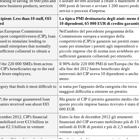
creating or saving 30 000 jobs and
e aiutare 40 000 aziende a creare o mantenere 3
new business products, services
000 posti di lavoro e avviare 1 200 nuovi prodo
servizi o processi d'impresa.
pient: Less than 10 staff, €65
La tipica PMI destinataria degli aiuti: meno d
ted
10 dipendenti, 65 000 EUR di credito garanti
ous European Commission
Nell'ambito del precedente programma della
port competitiveness (CIP), loan
Commissione europea a sostegno della
used to stimulate lending to
competitività (CIP) le garanzie sui prestiti eran
small enterprises that normally
usate per stimolare i prestiti agli imprenditori o 
fficient collateral to obtain a
piccole imprese che di norma non avrebbero av
sufficienti garanzie collaterali per ottenerlo.
f the 220 000 SMEs from across
Il 90% delle 220 000 PMI di tutt'Europa che fi
CIP's beneficiaries up to the end
alla fine del 2012 hanno beneficiato degli
r fewer employees;
interventi del CIP aveva 10 dipendenti o anche
meno:
gory that finds it most difficult to
si tratta per l'appunto della categoria che trova
maggiori difficoltà a ottenere un prestito.
P, the average guaranteed loan
Ma grazie al CIP il prestito garantito medio che
anies received was about €65
queste piccole imprese hanno ricevuto è stato d
000 EUR.
cember 2012, CIP's financial
Entro la fine di dicembre 2012 gli strumenti
mobilised over €13 billion in
finanziari del CIP avevano mobilitato più di 13
han €2.3 billion in venture
miliardi di EUR di prestiti e più di 2,3 miliardi 
venture capital.