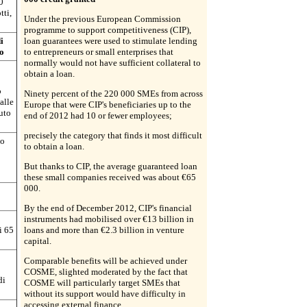
0
tti,
Under the previous European Commission
programme to support competitiveness (CIP),
i
loan guarantees were used to stimulate lending
to
to entrepreneurs or small enterprises that
normally would not have sufficient collateral to
obtain a loan.
o
Ninety percent of the 220 000 SMEs from across
alle
Europe that were CIP's beneficiaries up to the
uto
end of 2012 had 10 or fewer employees;
precisely the category that finds it most difficult
no
to obtain a loan.
But thanks to CIP, the average guaranteed loan
these small companies received was about €65
000.
By the end of December 2012, CIP's financial
instruments had mobilised over €13 billion in
i 65
loans and more than €2.3 billion in venture
capital.
Comparable benefits will be achieved under
COSME, slighted moderated by the fact that
di
COSME will particularly target SMEs that
without its support would have difficulty in
accessing external finance.