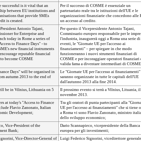
uccessful is it vital that an
Per il successo di COSME è essenziale un
rship between EU institutions and
partenariato reale tra le istituzioni dell'UE e le
ganisations that provide SMEs
organizzazioni finanziarie che concedono alle
dit is created.
un accesso al credito.
-President Antonio Tajani,
Per questo il Vicepresidente Antonio Tajani,
sioner for Enterprise and
Commissario europeo responsabile per le impre
unch today in Rome a series of
l'industria, inaugurerà oggi a Roma una serie di
Access to Finance Days" - to
eventi, le "Giornate UE per l'accesso ai
ME's new financial instruments
finanziamenti" – per spiegare in che modo
 encourage reputable financial
funzioneranno i nuovi strumenti finanziari di
rs to become COSME
COSME e per incoraggiare operatori finanziari 
valida fama a diventare intermediari di COSME
nance Days" will be organised in
Le "Giornate UE per l'accesso ai finanziamenti"
from autumn 2013 to the end of
saranno organizzate in tutte le capitali dell'UE
dall'autunno 2013 alla fine 2014.
ll be in Vilnius, Lithuania on 5
Il prossimo evento si terrà a Vilnius, Lituania, il
novembre 2013.
rs at today's "Access to Finance
Tra gli oratori di punta partecipanti alla "Giorn
lude Flavio Zanonato, Italian
UE per l'accesso ai finanziamenti" che si tiene 
nomic Development;
a Roma vi sono Flavio Zanonato, ministro itali
dello sviluppo economico;
o, Vice-President of the
Dario Scannapieco, vicepresidente della Banca
ment Bank;
europea per gli investimenti;
ignorini, Vice-Director-General of
Luigi Federico Signorini, vicedirettore general