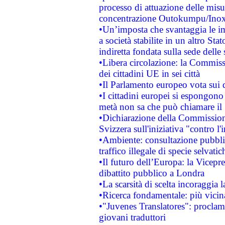
processo di attuazione delle misur
concentrazione Outokumpu/In
•Un’imposta che svantaggia le im
a società stabilite in un altro S
indiretta fondata sulla sede delle 
•Libera circolazione: la Commiss
dei cittadini UE in sei città
•Il Parlamento europeo vota sui di
•I cittadini europei si espongono
metà non sa che può chiamare i
•Dichiarazione della Commission
Svizzera sull'iniziativa "contro 
•Ambiente: consultazione pubblic
traffico illegale di specie selvatic
•Il futuro dell’Europa: la Vicep
dibattito pubblico a Londra
•La scarsità di scelta incoraggia l
•Ricerca fondamentale: più vicin
•"Juvenes Translatores": proclama
giovani traduttori