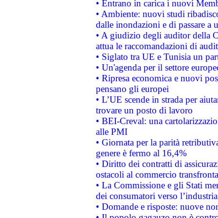
• Entrano in carica i nuovi Memb
• Ambiente: nuovi studi ribadisco
dalle inondazioni e di passare a u
• A giudizio degli auditor della
attua le raccomandazioni di aud
• Siglato tra UE e Tunisia un part
• Un'agenda per il settore europe
• Ripresa economica e nuovi post
pensano gli europei
• L’UE scende in strada per aiutar
trovare un posto di lavoro
• BEI-Creval: una cartolarizzazio
alle PMI
• Giornata per la parità retributiv
genere è fermo al 16,4%
• Diritto dei contratti di assicura
ostacoli al commercio transfronta
• La Commissione e gli Stati mem
dei consumatori verso l’industria
• Domande e risposte: nuove norm
• Il popolo gagauzo non è contr