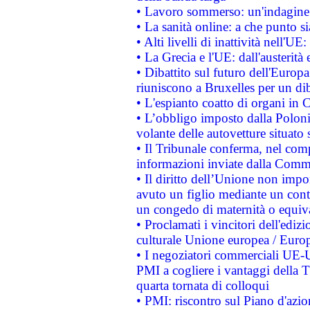
• Lavoro sommerso: un'indagine 
• La sanità online: a che punto 
• Alti livelli di inattività nell'
• La Grecia e l'UE: dall'austerità
• Dibattito sul futuro dell'Europa:
riuniscono a Bruxelles per un di
• L'espianto coatto di organi in 
• L’obbligo imposto dalla Polonia 
volante delle autovetture situato s
• Il Tribunale conferma, nel compl
informazioni inviate dalla Commi
• Il diritto dell’Unione non imp
avuto un figlio mediante un contr
un congedo di maternità o equiv
• Proclamati i vincitori dell'edi
culturale Unione europea / Euro
• I negoziatori commerciali UE-U
PMI a cogliere i vantaggi della 
quarta tornata di colloqui
• PMI: riscontro sul Piano d'azi