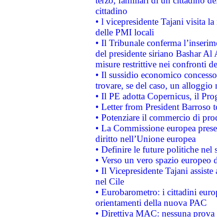
terzo, familiari di un cittadino 
cittadino
• l vicepresidente Tajani visita l
delle PMI locali
• Il Tribunale conferma l’inserim
del presidente siriano Bashar Al 
misure restrittive nei confronti de
• Il sussidio economico concesso 
trovare, se del caso, un alloggio
• Il PE adotta Copernicus, il Pr
• Letter from President Barroso
• Potenziare il commercio di prod
• La Commissione europea presen
diritto nell’Unione europea
• Definire le future politiche nel 
• Verso un vero spazio europeo di 
• Il Vicepresidente Tajani assiste
nel Cile
• Eurobarometro: i cittadini euro
orientamenti della nuova PAC
• Direttiva MAC: nessuna prova a