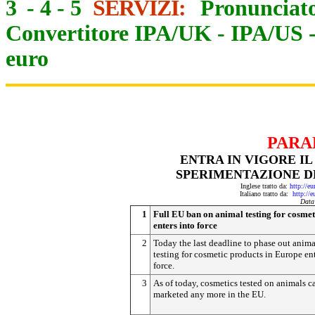
3
-
4
-
5
SERVIZI:
Pronunciato
Convertitore IPA/UK
-
IPA/US
euro
PARA
ENTRA IN VIGORE IL
SPERIMENTAZIONE DE
Inglese tratto da:
http://e
Italiano tratto da:
http://
Data
1
Full EU ban on animal testing for cosmet
enters into force
2
Today the last deadline to phase out anima
testing for cosmetic products in Europe ent
force.
3
As of today, cosmetics tested on animals c
marketed any more in the EU.