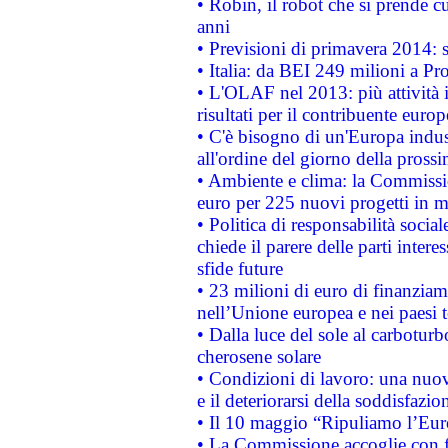
• Robin, il robot che si prende c
anni
• Previsioni di primavera 2014: si
• Italia: da BEI 249 milioni a Pr
• L'OLAF nel 2013: più attività i
risultati per il contribuente euro
• C'è bisogno di un'Europa indust
all'ordine del giorno della pros
• Ambiente e clima: la Commissi
euro per 225 nuovi progetti in m
• Politica di responsabilità soci
chiede il parere delle parti interes
sfide future
• 23 milioni di euro di finanzia
nell’Unione europea e nei paesi t
• Dalla luce del sole al carboturb
cherosene solare
• Condizioni di lavoro: una nuov
e il deteriorarsi della soddisfazio
• Il 10 maggio “Ripuliamo l’Eur
• La Commissione accoglie con fa