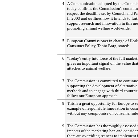
4
A Communication adopted by the Commis
today confirms the Commission's commitm
respect the deadline set by Council and P
in 2003 and outlines how it intends to furt
support research and innovation in this ar
promoting animal welfare world-wide.
5
European Commissioner in charge of Heal
Consumer Policy, Tonio Borg, stated:
6
"Today's entry into force of the full marke
gives an important signal on the value tha
attaches to animal welfare.
7
The Commission is committed to continue
supporting the development of alternative
methods and to engage with third countrie
follow our European approach.
8
This is a great opportunity for Europe to s
example of responsible innovation in cosm
without any compromise on consumer safe
9
The Commission has thoroughly assessed 
impacts of the marketing ban and consider
there are overriding reasons to implement i