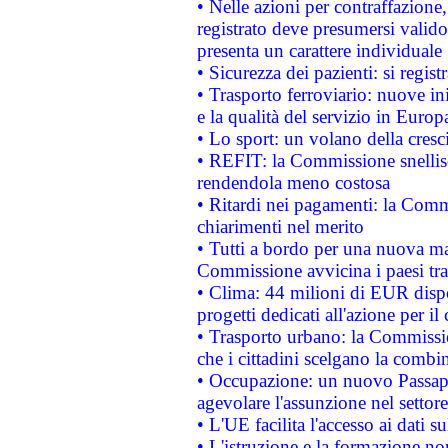
• Nelle azioni per contraffazion
registrato deve presumersi valido 
presenta un carattere individuale
• Sicurezza dei pazienti: si regis
• Trasporto ferroviario: nuove iniz
e la qualità del servizio in Europ
• Lo sport: un volano della cresc
• REFIT: la Commissione snellisc
rendendola meno costosa
• Ritardi nei pagamenti: la Commi
chiarimenti nel merito
• Tutti a bordo per una nuova mac
Commissione avvicina i paesi tra
• Clima: 44 milioni di EUR dispon
progetti dedicati all'azione per il
• Trasporto urbano: la Commission
che i cittadini scelgano la combi
• Occupazione: un nuovo Passap
agevolare l'assunzione nel settore 
• L'UE facilita l'accesso ai dati s
• L'istruzione e la formazione n