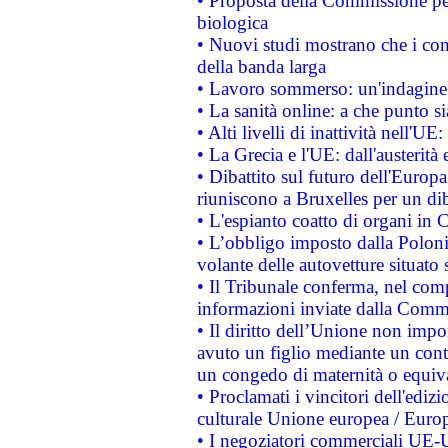
• Proposta della Commissione pe
biologica
• Nuovi studi mostrano che i cons
della banda larga
• Lavoro sommerso: un'indagine 
• La sanità online: a che punto 
• Alti livelli di inattività nell'
• La Grecia e l'UE: dall'austerità
• Dibattito sul futuro dell'Europa:
riuniscono a Bruxelles per un di
• L'espianto coatto di organi in 
• L’obbligo imposto dalla Polonia 
volante delle autovetture situato s
• Il Tribunale conferma, nel compl
informazioni inviate dalla Commi
• Il diritto dell’Unione non imp
avuto un figlio mediante un contr
un congedo di maternità o equiv
• Proclamati i vincitori dell'edi
culturale Unione europea / Euro
• I negoziatori commerciali UE-U