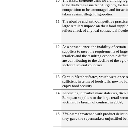
10
The EESC therefore calls for a binding lega
to be drafted as a matter of urgency, for fair
competition to be encouraged and for acti
taken against illegal oligopolies.
11
The abusive and anti-competitive practice
large retailers impose on their food supplie
reflect a lack of any real contractual freed
12
As a consequence, the inability of certain
suppliers to meet the requirements of large
retailers and the resulting economic difficu
are contributing to the decline of the agro
sector in several countries.
13
Certain Member States, which were once se
sufficient in terms of foodstuffs, now no l
enjoy food security.
14
According to market share statistics, 84% 
European suppliers to the large retail sect
victims of a breach of contract in 2009;
15
77% were threatened with product delistin
they gave the supermarkets unjustified ben