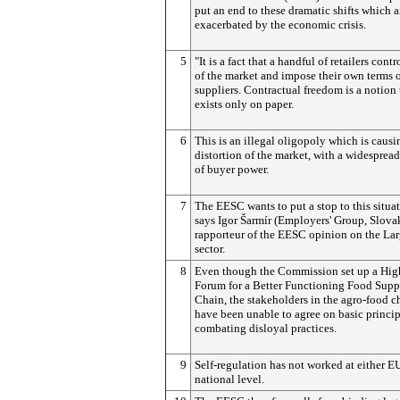
put an end to these dramatic shifts which a
exacerbated by the economic crisis.
5
"It is a fact that a handful of retailers cont
of the market and impose their own terms 
suppliers. Contractual freedom is a notion 
exists only on paper.
6
This is an illegal oligopoly which is causi
distortion of the market, with a widesprea
of buyer power.
7
The EESC wants to put a stop to this situat
says Igor Šarmír (Employers' Group, Slovak
rapporteur of the EESC opinion on the Larg
sector.
8
Even though the Commission set up a Hig
Forum for a Better Functioning Food Supp
Chain, the stakeholders in the agro-food c
have been unable to agree on basic princip
combating disloyal practices.
9
Self-regulation has not worked at either E
national level.