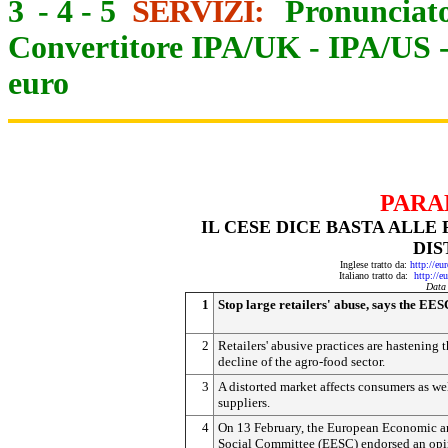
3
-
4
-
5
SERVIZI:
Pronunciato
Convertitore IPA/UK
-
IPA/US
euro
PARA
IL CESE DICE BASTA ALLE
DIS
Inglese tratto da:
http://eu
Italiano tratto da:
http://e
Data
1
Stop large retailers' abuse, says the EES
2
Retailers' abusive practices are hastening 
decline of the agro-food sector.
3
A distorted market affects consumers as wel
suppliers.
4
On 13 February, the European Economic 
Social Committee (EESC) endorsed an opi