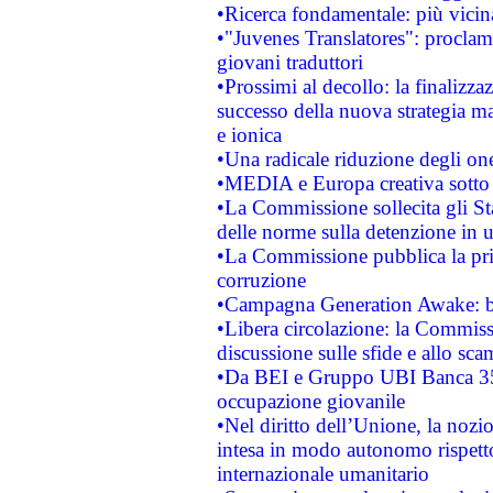
•Ricerca fondamentale: più vicin
•"Juvenes Translatores": proclama
giovani traduttori
•Prossimi al decollo: la finalizzaz
successo della nuova strategia ma
e ionica
•Una radicale riduzione degli oner
•MEDIA e Europa creativa sotto i r
•La Commissione sollecita gli Sta
delle norme sulla detenzione in 
•La Commissione pubblica la prim
corruzione
•Campagna Generation Awake: bast
•Libera circolazione: la Commiss
discussione sulle sfide e allo sca
•Da BEI e Gruppo UBI Banca 35
occupazione giovanile
•Nel diritto dell’Unione, la nozi
intesa in modo autonomo rispetto 
internazionale umanitario