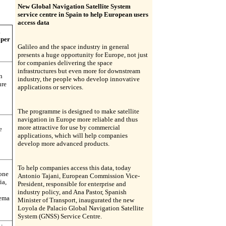
New Global Navigation Satellite System
service centre in Spain to help European users
access data
i
 per
Galileo and the space industry in general
presents a huge opportunity for Europe, not just
for companies delivering the space
infrastructures but even more for downstream
n
industry, the people who develop innovative
ure
applications or services.
The programme is designed to make satellite
navigation in Europe more reliable and thus
more attractive for use by commercial
e
applications, which will help companies
develop more advanced products.
To help companies access this data, today
one
Antonio Tajani, European Commission Vice-
ia,
President, responsible for enterprise and
industry policy, and Ana Pastor, Spanish
tema
Minister of Transport, inaugurated the new
Loyola de Palacio Global Navigation Satellite
System (GNSS) Service Centre.