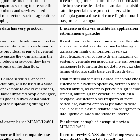
upport the dissemination of
Il centro supporterà la diffusione di informazio
mpanies seeking to use satellite
alle imprese che desiderino usare dati acquisiti 
products and services based in a
satellite per elaborare prodotti o servizi in
erent sectors, such as agriculture,
un'ampia gamma di settori come l'agricoltura, i
pping.
trasporti e la cartografia.
te data has very practical
L'accesso ai dati via satellite ha applicazioni
estremamente pratiche
e will provide information on the
Il centro servizi fornirà informazioni sullo stato
leo constellation to end-users or
avanzamento della costellazione Galileo agli
e providers, as part of a general
utilizzatori finali o ai fornitori di servizi
to ensure they can maintain the
d'applicazione nel contesto di una funzione di
products or services they have
sostegno generale per assicurare che essi possa
 basis of the data flow.
mantenere la fornitura dei prodotti o servizi che
hanno elaborato sulla base dei flussi di dati.
Galileo satellites, once the
I dati forniti dai satelliti Galileo, una volta che 
erations, will be used in a wide
sistema sarà divenuto operativo, verranno usati
for example to avoid car crashes,
diversi ambiti, ad esempio per evitare gli incide
d motor impaired people navigate,
stradali, aiutare gli ipovedenti e i motulesi a
us goods, survey costal water
navigare, assisteranno nel trasporto di merci
gent salt-spreading during the
pericolose, controlleranno la profondità delle
acque costiere e assicureranno uno spargimento
intelligente di sale sulle strade in inverno.
 and examples see MEMO/12/601
Per ulteriori dettagli ed esempi si rinvia a
MEMO/12/601
ntre will help companies use
Il centro servizi GNSS aiuterà le imprese a u
re effectively
in modo più efficace i dati satellitari