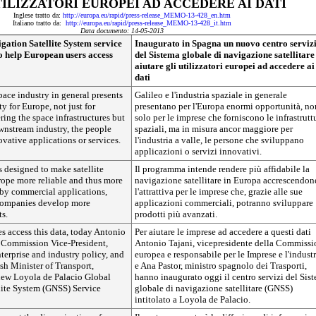
TILIZZATORI EUROPEI AD ACCEDERE AI DATI
Inglese tratto da:
http://europa.eu/rapid/press-release_MEMO-13-428_en.htm
Italiano tratto da:
http://europa.eu/rapid/press-release_MEMO-13-428_it.htm
Data documento: 14-05-2013
ation Satellite System service
Inaugurato in Spagna un nuovo centro serviz
to help European users access
del Sistema globale di navigazione satellitare
aiutare gli utilizzatori europei ad accedere ai
dati
pace industry in general presents
Galileo e l'industria spaziale in generale
y for Europe, not just for
presentano per l'Europa enormi opportunità, no
ing the space infrastructures but
solo per le imprese che forniscono le infrastrutt
wnstream industry, the people
spaziali, ma in misura ancor maggiore per
ative applications or services.
l'industria a valle, le persone che sviluppano
applicazioni o servizi innovativi.
 designed to make satellite
Il programma intende rendere più affidabile la
rope more reliable and thus more
navigazione satellitare in Europa accrescendon
e by commercial applications,
l'attrattiva per le imprese che, grazie alle sue
companies develop more
applicazioni commerciali, potranno sviluppare
s.
prodotti più avanzati.
s access this data, today Antonio
Per aiutare le imprese ad accedere a questi dati
 Commission Vice-President,
Antonio Tajani, vicepresidente della Commissi
nterprise and industry policy, and
europea e responsabile per le Imprese e l'industr
sh Minister of Transport,
e Ana Pastor, ministro spagnolo dei Trasporti,
new Loyola de Palacio Global
hanno inaugurato oggi il centro servizi del Sis
lite System (GNSS) Service
globale di navigazione satellitare (GNSS)
intitolato a Loyola de Palacio.