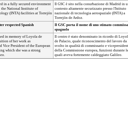
ed in a fully secured environment
Il GSC è sito nella conurbazione di Madrid in 
 the National Institute of
contesto altamente securizzato presso l'Istituto
ogy (INTA) facilities at Torrejón
nazionale di tecnologia aerospaziale (INTA) a
Torrejón de Ardoz.
ter respected Spanish
Il GSC porta il nome di uno stimato commiss
spagnolo
med in memory of Loyola de
Il centro è stato denominato in ricordo di Loyo
nition of her work as
de Palacio, quale riconoscimento del lavoro da 
 Vice President of the European
svolto in qualità di commissario e vicepresiden
ng which she was a strong
della Commissione europea, funzioni durante l
leo.
quali aveva fortemente caldeggiato Galileo.