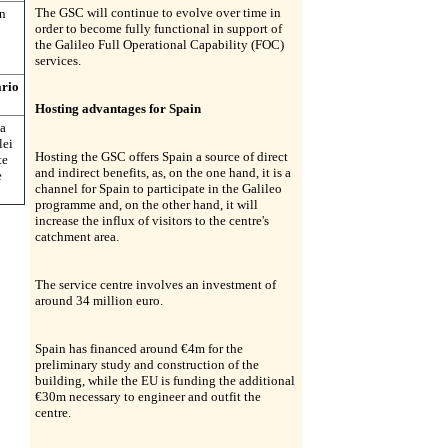
The GSC will continue to evolve over time in
un
order to become fully functional in support of
the Galileo Full Operational Capability (FOC)
services.
ario
Hosting advantages for Spain
la
lei
Hosting the GSC offers Spain a source of direct
te
and indirect benefits, as, on the one hand, it is a
e
channel for Spain to participate in the Galileo
programme and, on the other hand, it will
increase the influx of visitors to the centre's
catchment area.
The service centre involves an investment of
around 34 million euro.
Spain has financed around €4m for the
preliminary study and construction of the
building, while the EU is funding the additional
€30m necessary to engineer and outfit the
centre.