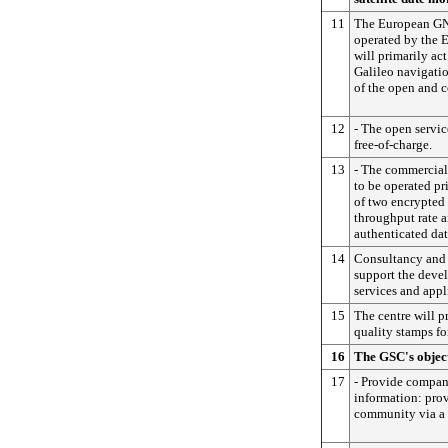
11
The European GN
operated by the
will primarily ac
Galileo navigati
of the open and 
12
- The open servic
free-of-charge.
13
- The commercial 
to be operated pr
of two encrypted 
throughput rate a
authenticated dat
14
Consultancy and e
support the devel
services and appl
15
The centre will p
quality stamps fo
16
The GSC's object
17
- Provide compan
information: prov
community via a 