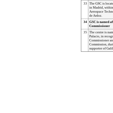
33
The GSC is locat
in Madrid, within
Aerospace Technol
de Ardoz.
34
GSC is named af
Commissioner
35
The centre is na
Palacio, in recog
Commissioner and
Commission, duri
supporter of Gali