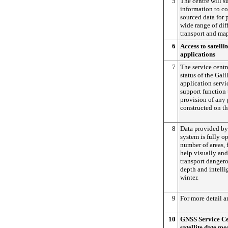
5
The centre will s
information to co
sourced data for 
wide range of diff
transport and ma
6
Access to satelli
applications
7
The service centr
status of the Gali
application servic
support function 
provision of any 
constructed on the
8
Data provided by 
system is fully op
number of areas, 
help visually an
transport dangero
depth and intelli
winter.
9
For more detail
10
GNSS Service Ce
satellite date mo