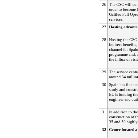
26
The GSC will con
order to become f
Galileo Full Ope
services.
27
Hosting advanta
28
Hosting the GSC o
indirect benefits,
channel for Spain
programme and, on
the influx of visi
29
The service centr
around 34 millio
30
Spain has financ
study and constru
EU is funding th
engineer and outf
31
In addition to th
construction of t
35 and 50 highly 
32
Centre located a