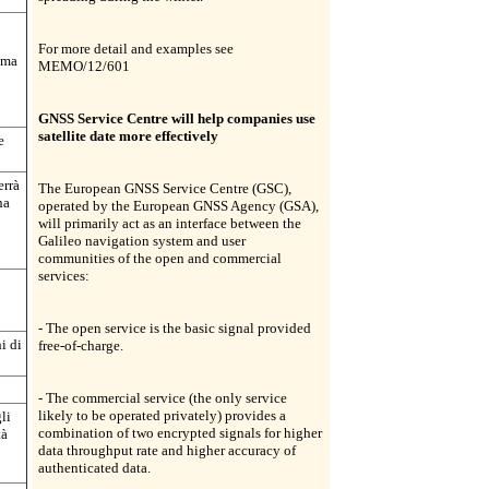
For more detail and examples see
tema
MEMO/12/601
GNSS Service Centre will help companies use
satellite date more effectively
e
errà
The European GNSS Service Centre (GSC),
na
operated by the European GNSS Agency (GSA),
will primarily act as an interface between the
Galileo navigation system and user
communities of the open and commercial
services:
- The open service is the basic signal provided
i di
free-of-charge.
- The commercial service (the only service
likely to be operated privately) provides a
li
combination of two encrypted signals for higher
tà
data throughput rate and higher accuracy of
authenticated data.