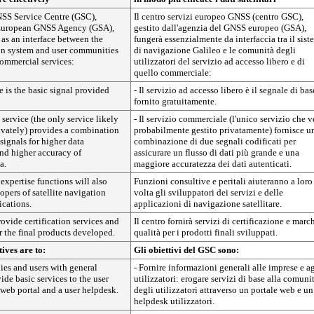
SS Service Centre (GSC),
Il centro servizi europeo GNSS (centro GSC),
 European GNSS Agency (GSA),
gestito dall'agenzia del GNSS europeo (GSA),
t as an interface between the
fungerà essenzialmente da interfaccia tra il sis
on system and user communities
di navigazione Galileo e le comunità degli
commercial services:
utilizzatori del servizio ad accesso libero e di
quello commerciale:
e is the basic signal provided
- Il servizio ad accesso libero è il segnale di bas
fornito gratuitamente.
service (the only service likely
- Il servizio commerciale (l'unico servizio che v
ivately) provides a combination
probabilmente gestito privatamente) fornisce u
signals for higher data
combinazione di due segnali codificati per
nd higher accuracy of
assicurare un flusso di dati più grande e una
a.
maggiore accuratezza dei dati autenticati.
xpertise functions will also
Funzioni consultive e peritali aiuteranno a loro
opers of satellite navigation
volta gli sviluppatori dei servizi e delle
ications.
applicazioni di navigazione satellitare.
rovide certification services and
Il centro fornirà servizi di certificazione e march
r the final products developed.
qualità per i prodotti finali sviluppati.
ives are to:
Gli obiettivi del GSC sono:
ies and users with general
- Fornire informazioni generali alle imprese e ag
ide basic services to the user
utilizzatori: erogare servizi di base alla comuni
web portal and a user helpdesk.
degli utilizzatori attraverso un portale web e un
helpdesk utilizzatori.