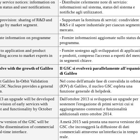
ly service notices: information on
- Distribuire celermente note di servizio:
m status and user notifications.
informazioni sul sistema, status del sistema e
notifiche agli utilizzatori.
e provision: sharing of R&D and
- Supportare la fornitura di servizi: condividere 
ge by market segment.
R&S e il sapere industriale per ciascun segment
mercato.
date information on programme
- Fornire informazioni aggiornate sullo status d
programma.
 to application and product
- Fornire sostegno agli sviluppatori di applicaz
ing access to market experts in
e prodotti, compreso l'accesso a esperti del mer
in segmenti chiave.
lve with the growth of Galileo
Il GSC si evolverà parallelamente all'espans
di Galileo
t Galileo In-Orbit Validation
Nel corso dell'attuale fase di convalida in orbit
 GSC Nucleus provides a general
(IOV) di Galileo, il nucleo GSC espleta una
n.
funzione generale di helpdesk.
3 an upgrade will be developed
Dall'ottobre 2013 si svilupperà un upgrade per
ovision of early services with
sostenere l'erogazione di primi servizi cui si
nt and functionality by October
aggiungeranno contenuti e funzionalità
addizionali entro ottobre 2014.
w version of the GSC will be
A metà 2015 sarà pronta una nuova versione de
 the dissemination of commercial
GSC che incoraggerà la diffusione di dati
l-time interface.
commerciali attraverso un'interfaccia in tempo
reale.