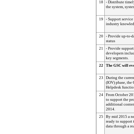
18
- Distribute time
the system, syste
19
- Support servic
industry knowled
20
- Provide up-to-
status
21
- Provide support
developers includ
key segments.
22
The GSC will evo
23
During the curren
(IOV) phase, the
Helpdesk functio
24
From October 201
to support the pr
additional conte
2014.
25
By mid 2015 a ne
ready to support
data through a rea