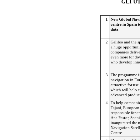
GLI U
1
New Global Navig
centre in Spain 
data
2
Galileo and the s
a huge opportunit
companies deliver
even more for do
who develop innov
3
The programme is
navigation in Eu
attractive for us
which will help 
advanced product
4
To help companie
Tajani, European
responsible for e
Ana Pastor, Spani
inaugurated the 
Navigation Satel
Centre.