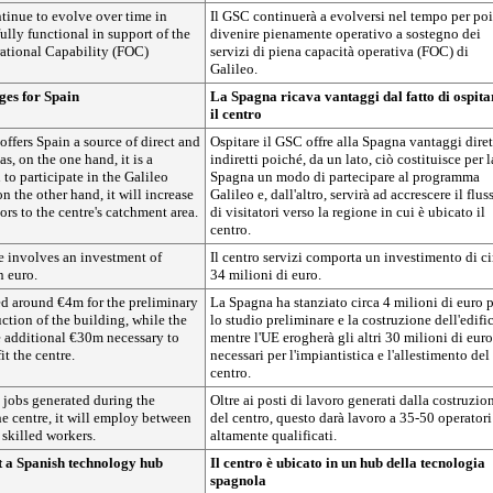
tinue to evolve over time in
Il GSC continuerà a evolversi nel tempo per poi
ully functional in support of the
divenire pienamente operativo a sostegno dei
rational Capability (FOC)
servizi di piena capacità operativa (FOC) di
Galileo.
ges for Spain
La Spagna ricava vantaggi dal fatto di ospita
il centro
ffers Spain a source of direct and
Ospitare il GSC offre alla Spagna vantaggi diret
 as, on the one hand, it is a
indiretti poiché, da un lato, ciò costituisce per l
 to participate in the Galileo
Spagna un modo di partecipare al programma
 the other hand, it will increase
Galileo e, dall'altro, servirà ad accrescere il flus
tors to the centre's catchment area.
di visitatori verso la regione in cui è ubicato il
centro.
e involves an investment of
Il centro servizi comporta un investimento di ci
n euro.
34 milioni di euro.
ed around €4m for the preliminary
La Spagna ha stanziato circa 4 milioni di euro 
ction of the building, while the
lo studio preliminare e la costruzione dell'edific
e additional €30m necessary to
mentre l'UE erogherà gli altri 30 milioni di euro
it the centre.
necessari per l'impiantistica e l'allestimento del
centro.
e jobs generated during the
Oltre ai posti di lavoro generati dalla costruzio
he centre, it will employ between
del centro, questo darà lavoro a 35-50 operatori
skilled workers.
altamente qualificati.
t a Spanish technology hub
Il centro è ubicato in un hub della tecnologia
spagnola