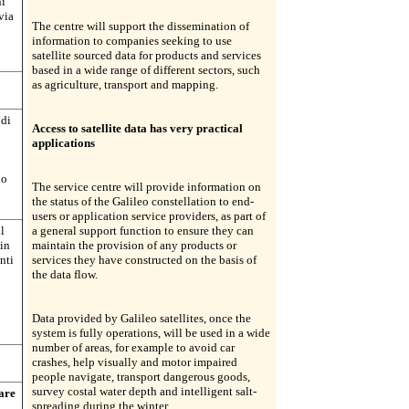
ni
via
The centre will support the dissemination of
information to companies seeking to use
satellite sourced data for products and services
based in a wide range of different sectors, such
as agriculture, transport and mapping.
 di
Access to satellite data has very practical
applications
no
The service centre will provide information on
the status of the Galileo constellation to end-
users or application service providers, as part of
il
a general support function to ensure they can
 in
maintain the provision of any products or
nti
services they have constructed on the basis of
the data flow.
Data provided by Galileo satellites, once the
system is fully operations, will be used in a wide
number of areas, for example to avoid car
crashes, help visually and motor impaired
people navigate, transport dangerous goods,
survey costal water depth and intelligent salt-
sare
spreading during the winter.