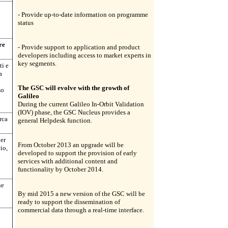
- Provide up-to-date information on programme
status
re
- Provide support to application and product
developers including access to market experts in
key segments.
ti e
a
The GSC will evolve with the growth of
so
Galileo
During the current Galileo In-Orbit Validation
(IOV) phase, the GSC Nucleus provides a
rca
general Helpdesk function.
per
From October 2013 an upgrade will be
io,
developed to support the provision of early
services with additional content and
functionality by October 2014.
ne
By mid 2015 a new version of the GSC will be
ready to support the dissemination of
commercial data through a real-time interface.