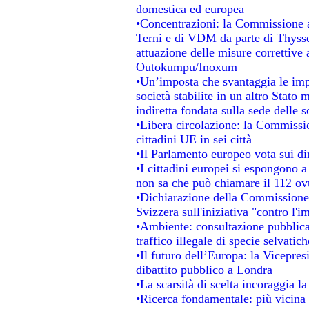
domestica ed europea
•Concentrazioni: la Commissione au
Terni e di VDM da parte di Thysse
attuazione delle misure correttive 
Outokumpu/Inoxum
•Un’imposta che svantaggia le impr
società stabilite in un altro Stato
indiretta fondata sulla sede delle s
•Libera circolazione: la Commissio
cittadini UE in sei città
•Il Parlamento europeo vota sui dir
•I cittadini europei si espongono a
non sa che può chiamare il 112 o
•Dichiarazione della Commissione
Svizzera sull'iniziativa "contro l'
•Ambiente: consultazione pubblica 
traffico illegale di specie selvatich
•Il futuro dell’Europa: la Vicepre
dibattito pubblico a Londra
•La scarsità di scelta incoraggia la
•Ricerca fondamentale: più vicina 