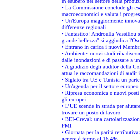
in esubero nel settore della produzi
• La Commissione conclude gli esa
macroeconomici e valuta i progress
• Un'Europa maggiormente innovat
differenze regionali
• Fantastico! Androulla Vassiliou 
grande bellezza" si aggiudica l'Os
• Entrano in carica i nuovi Membri
• Ambiente: nuovi studi ribadiscon
dalle inondazioni e di passare a un
• A giudizio degli auditor della C
attua le raccomandazioni di audit
• Siglato tra UE e Tunisia un parte
• Un'agenda per il settore europeo 
• Ripresa economica e nuovi posti
gli europei
• L’UE scende in strada per aiutare
trovare un posto di lavoro
• BEI-Creval: una cartolarizzazione
PMI
• Giornata per la parità retributiva
genere è fermo al 16,4%