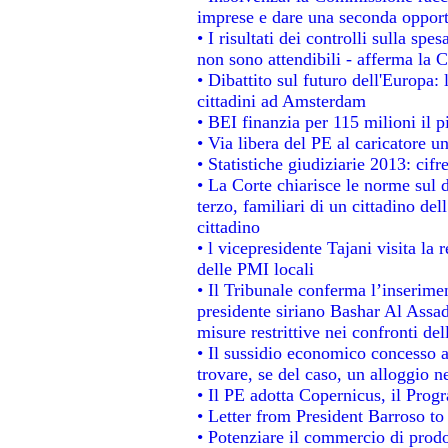
imprese e dare una seconda opportu
• I risultati dei controlli sulla sp
non sono attendibili - afferma la C
• Dibattito sul futuro dell'Europa:
cittadini ad Amsterdam
• BEI finanzia per 115 milioni il 
• Via libera del PE al caricatore un
• Statistiche giudiziarie 2013: cifr
• La Corte chiarisce le norme sul d
terzo, familiari di un cittadino de
cittadino
• l vicepresidente Tajani visita la 
delle PMI locali
• Il Tribunale conferma l’inserime
presidente siriano Bashar Al Assad,
misure restrittive nei confronti del
• Il sussidio economico concesso ai
trovare, se del caso, un alloggio n
• Il PE adotta Copernicus, il Prog
• Letter from President Barroso t
• Potenziare il commercio di prodot