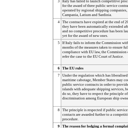
3
Italy has failed to launch competitive pro
for the award of three public service contra
operated by regional shipping companies, 
Campania, Latium and Sardinia.
4
The contracts have expired at the end of 2
they have been automatically extended af
and no competitive procedure has been l
yet for the award of new ones.
5
If Italy fails to inform the Commission wit
months of the measures taken to ensure ful
compliance with EU law, the Commission 
refer the case to the EU Court of Justice.
6
The EU rules
7
Under the regulation which has liberalised
maritime cabotage, Member States may co
public service contracts in order to provide
islands with adequate shipping services, bu
do so, they have to respect the principle o
discrimination among European ship owne
8
The principle is respected if public service
contacts are awarded further to a competit
procedure.
9
The reason for lodging a formal complai