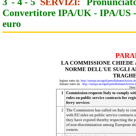
3
-
4
-
5
SERVIZI:
Pronunciato
Convertitore IPA/UK
-
IPA/US
euro
PARA
LA COMMISSIONE CHIEDE 
NORME DELL'UE SUGLI AP
TRAGHE
Inglese tratto da:
http://europa.eu/rapid/pressReleasesAct
Italiano tratto da:
http://europa.eu/rapid/pressReleasesAct
Data
1
Commission requests Italy to comply wi
rules on public service contracts for reg
ferry services
2
The Commission has called on Italy to co
with EU rules on public service contracts 
they have expired thereby respecting the p
of non-discrimination among European sh
owners.