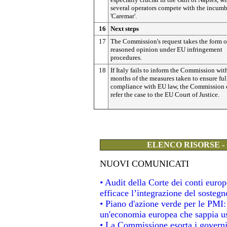
several operators compete with the incum
'Caremar'.
16
Next steps
17
The Commission's request takes the form o
reasoned opinion under EU infringement
procedures.
18
If Italy fails to inform the Commission wit
months of the measures taken to ensure ful
compliance with EU law, the Commission 
refer the case to the EU Court of Justice.
ELENCO RISORSE -
NUOVI COMUNICATI
• Audit della Corte dei conti eur
efficace l’integrazione del soste
• Piano d'azione verde per le PMI
un'economia europea che sappia usa
• La Commissione esorta i governi a