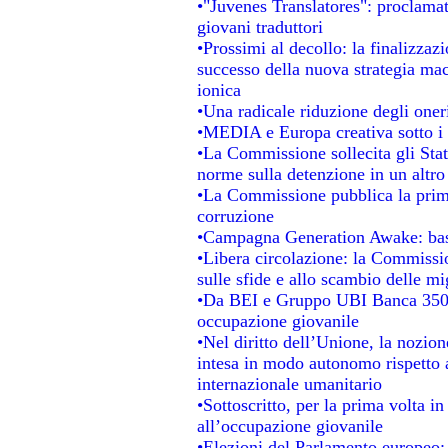
•"Juvenes Translatores": proclamati
giovani traduttori
•Prossimi al decollo: la finalizzazi
successo della nuova strategia mac
ionica
•Una radicale riduzione degli oneri 
•MEDIA e Europa creativa sotto i ri
•La Commissione sollecita gli Stat
norme sulla detenzione in un altr
•La Commissione pubblica la prima 
corruzione
•Campagna Generation Awake: basta 
•Libera circolazione: la Commissio
sulle sfide e allo scambio delle mig
•Da BEI e Gruppo UBI Banca 350 
occupazione giovanile
•Nel diritto dell’Unione, la nozion
intesa in modo autonomo rispetto al
internazionale umanitario
•Sottoscritto, per la prima volta i
all’occupazione giovanile
•Elezioni del Parlamento europeo: s