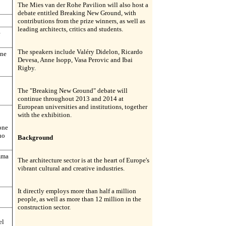
The Mies van der Rohe Pavilion will also host a
debate entitled Breaking New Ground, with
contributions from the prize winners, as well as
leading architects, critics and students.
e
The speakers include Valéry Didelon, Ricardo
one
Devesa, Anne Isopp, Vasa Perovic and Ibai
Rigby.
The "Breaking New Ground" debate will
continue throughout 2013 and 2014 at
European universities and institutions, together
with the exhibition.
ione
no
Background
mma
The architecture sector is at the heart of Europe's
vibrant cultural and creative industries.
It directly employs more than half a million
people, as well as more than 12 million in the
construction sector.
el