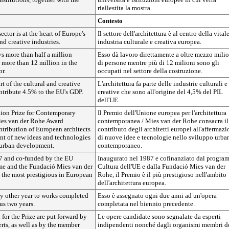
riallestita la mostra.
Contesto
ector is at the heart of Europe's
Il settore dell'architettura è al centro della vital
nd creative industries.
industria culturale e creativa europea.
ys more than half a million
Esso dà lavoro direttamente a oltre mezzo mili
s more than 12 million in the
di persone mentre più di 12 milioni sono gli
or.
occupati nel settore della costruzione.
rt of the cultural and creative
L'architettura fa parte delle industrie culturali e
ntribute 4.5% to the EU's GDP.
creative che sono all'origine del 4,5% del PIL
dell'UE.
ion Prize for Contemporary
Il Premio dell'Unione europea per l'architettura
ies van der Rohe Award
contemporanea / Mies van der Rohe consacra il
ntribution of European architects
contributo degli architetti europei all'affermaz
nt of new ideas and technologies
di nuove idee e tecnologie nello sviluppo urba
 urban development.
contemporaneo.
7 and co-funded by the EU
Inaugurato nel 1987 e cofinanziato dal progra
e and the Fundació Mies van der
Cultura dell'UE e dalla Fundació Mies van der
s the most prestigious in European
Rohe, il Premio è il più prestigioso nell'ambito
dell'architettura europea.
ry other year to works completed
Esso è assegnato ogni due anni ad un'opera
us two years.
completata nel biennio precedente.
or the Prize are put forward by
Le opere candidate sono segnalate da esperti
rts, as well as by the member
indipendenti nonché dagli organismi membri d