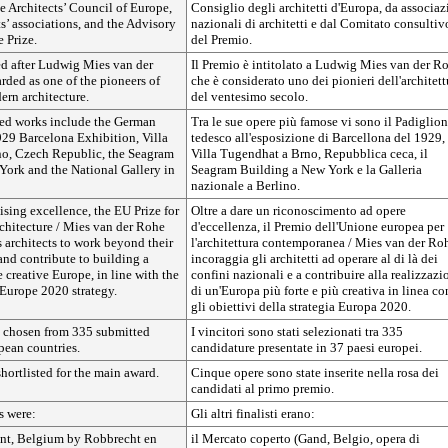
he Architects’ Council of Europe,
Consiglio degli architetti d'Europa, da associaz
ts’ associations, and the Advisory
nazionali di architetti e dal Comitato consultiv
 Prize.
del Premio.
ed after Ludwig Mies van der
Il Premio è intitolato a Ludwig Mies van der R
rded as one of the pioneers of
che è considerato uno dei pionieri dell'architett
ern architecture.
del ventesimo secolo.
ted works include the German
Tra le sue opere più famose vi sono il Padiglio
929 Barcelona Exhibition, Villa
tedesco all'esposizione di Barcellona del 1929, 
o, Czech Republic, the Seagram
Villa Tugendhat a Brno, Repubblica ceca, il
York and the National Gallery in
Seagram Building a New York e la Galleria
nazionale a Berlino.
ising excellence, the EU Prize for
Oltre a dare un riconoscimento ad opere
hitecture / Mies van der Rohe
d'eccellenza, il Premio dell'Unione europea per
 architects to work beyond their
l'architettura contemporanea / Mies van der Ro
and contribute to building a
incoraggia gli architetti ad operare al di là dei
 creative Europe, in line with the
confini nazionali e a contribuire alla realizzazi
 Europe 2020 strategy.
di un'Europa più forte e più creativa in linea co
gli obiettivi della strategia Europa 2020.
 chosen from 335 submitted
I vincitori sono stati selezionati tra 335
pean countries.
candidature presentate in 37 paesi europei.
hortlisted for the main award.
Cinque opere sono state inserite nella rosa dei
candidati al primo premio.
s were:
Gli altri finalisti erano:
nt, Belgium by Robbrecht en
il Mercato coperto (Gand, Belgio, opera di