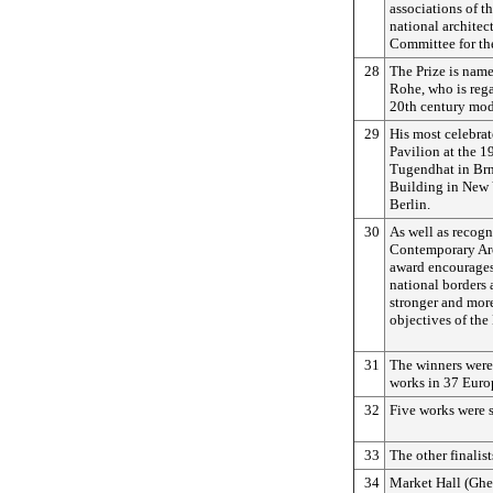
associations of t
national architec
Committee for the
28
The Prize is nam
Rohe, who is rega
20th century mod
29
His most celebra
Pavilion at the 1
Tugendhat in Brn
Building in New 
Berlin.
30
As well as recogn
Contemporary Arc
award encourages
national borders 
stronger and more
objectives of the
31
The winners were
works in 37 Euro
32
Five works were s
33
The other finalist
34
Market Hall (Ghe