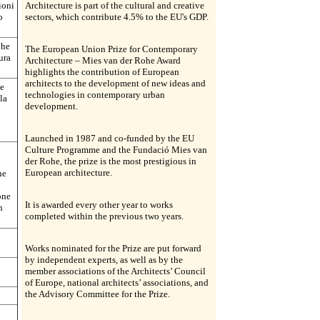
ioni
Architecture is part of the cultural and creative
o
sectors, which contribute 4.5% to the EU's GDP.
ohe
The European Union Prize for Contemporary
ura
Architecture – Mies van der Rohe Award
highlights the contribution of European
architects to the development of new ideas and
ne
technologies in contemporary urban
la
development.
Launched in 1987 and co-funded by the EU
Culture Programme and the Fundació Mies van
der Rohe, the prize is the most prestigious in
European architecture.
he
one
It is awarded every other year to works
n
completed within the previous two years.
Works nominated for the Prize are put forward
by independent experts, as well as by the
member associations of the Architects’ Council
of Europe, national architects’ associations, and
the Advisory Committee for the Prize.