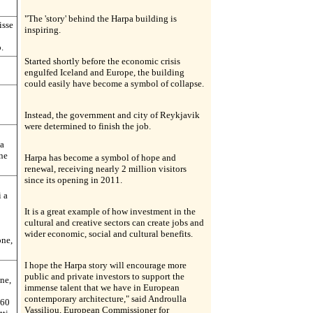
"The 'story' behind the Harpa building is
isse
inspiring.
.
Started shortly before the economic crisis
engulfed Iceland and Europe, the building
could easily have become a symbol of collapse.
Instead, the government and city of Reykjavik
were determined to finish the job.
sa
ine
Harpa has become a symbol of hope and
renewal, receiving nearly 2 million visitors
since its opening in 2011.
i a
It is a great example of how investment in the
cultural and creative sectors can create jobs and
wider economic, social and cultural benefits.
one,
I hope the Harpa story will encourage more
public and private investors to support the
ne,
immense talent that we have in European
contemporary architecture," said Androulla
 60
Vassiliou, European Commissioner for