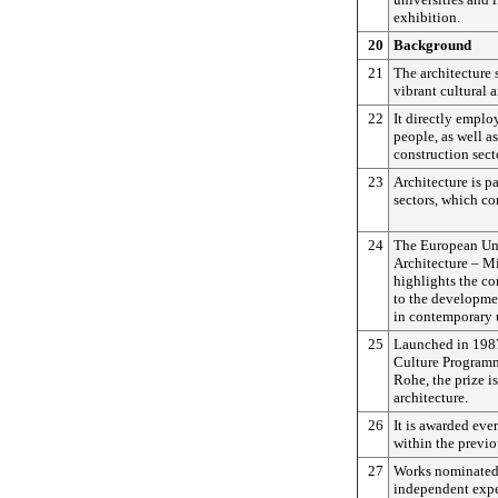
exhibition.
20
Background
21
The architecture s
vibrant cultural a
22
It directly emplo
people, as well a
construction sect
23
Architecture is pa
sectors, which co
24
The European Un
Architecture – M
highlights the co
to the developme
in contemporary
25
Launched in 198
Culture Programm
Rohe, the prize i
architecture.
26
It is awarded eve
within the previo
27
Works nominated f
independent expe