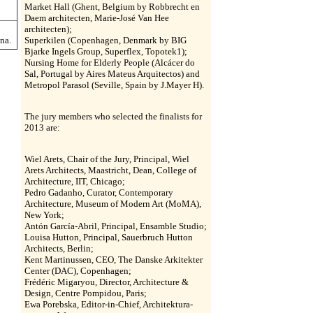
Market Hall (Ghent, Belgium by Robbrecht en
Daem architecten, Marie-José Van Hee
architecten);
na.
Superkilen (Copenhagen, Denmark by BIG
Bjarke Ingels Group, Superflex, Topotek1);
Nursing Home for Elderly People (Alcácer do
Sal, Portugal by Aires Mateus Arquitectos) and
Metropol Parasol (Seville, Spain by J.Mayer H).
The jury members who selected the finalists for
2013 are:
Wiel Arets, Chair of the Jury, Principal, Wiel
Arets Architects, Maastricht, Dean, College of
Architecture, IIT, Chicago;
Pedro Gadanho, Curator, Contemporary
Architecture, Museum of Modern Art (MoMA),
New York;
Antón García-Abril, Principal, Ensamble Studio;
Louisa Hutton, Principal, Sauerbruch Hutton
Architects, Berlin;
Kent Martinussen, CEO, The Danske Arkitekter
Center (DAC), Copenhagen;
Frédéric Migaryou, Director, Architecture &
Design, Centre Pompidou, Paris;
Ewa Porebska, Editor-in-Chief, Architektura-