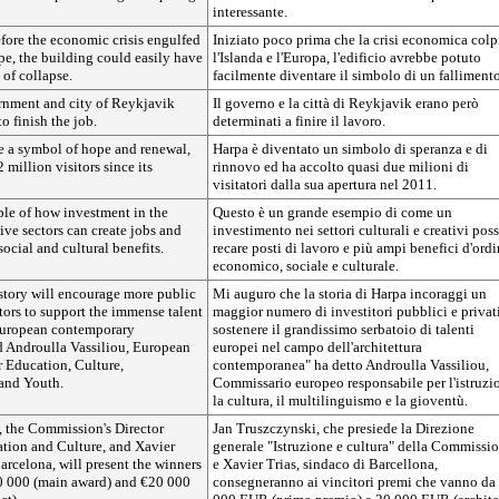
interessante.
efore the economic crisis engulfed
Iniziato poco prima che la crisi economica colp
e, the building could easily have
l'Islanda e l'Europa, l'edificio avrebbe potuto
of collapse.
facilmente diventare il simbolo di un fallimento
ernment and city of Reykjavik
Il governo e la città di Reykjavik erano però
o finish the job.
determinati a finire il lavoro.
 a symbol of hope and renewal,
Harpa è diventato un simbolo di speranza e di
 million visitors since its
rinnovo ed ha accolto quasi due milioni di
visitatori dalla sua apertura nel 2011.
mple of how investment in the
Questo è un grande esempio di come un
tive sectors can create jobs and
investimento nei settori culturali e creativi pos
ocial and cultural benefits.
recare posti di lavoro e più ampi benefici d'ord
economico, sociale e culturale.
story will encourage more public
Mi auguro che la storia di Harpa incoraggi un
tors to support the immense talent
maggior numero di investitori pubblici e privat
European contemporary
sostenere il grandissimo serbatoio di talenti
id Androulla Vassiliou, European
europei nel campo dell'architettura
 Education, Culture,
contemporanea" ha detto Androulla Vassiliou,
and Youth.
Commissario europeo responsabile per l'istruzi
la cultura, il multilinguismo e la gioventù.
, the Commission's Director
Jan Truszczynski, che presiede la Direzione
ation and Culture, and Xavier
generale "Istruzione e cultura" della Commissio
arcelona, will present the winners
e Xavier Trias, sindaco di Barcellona,
60 000 (main award) and €20 000
consegneranno ai vincitori premi che vanno da