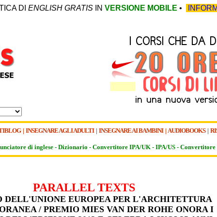
TICA DI
ENGLISH GRATIS
IN
VERSIONE MOBILE
•
INFORM
TIBLOG
|
INSEGNARE AGLI ADULTI
|
INSEGNARE AI BAMBINI
|
AUDIOBOOKS
|
RI
unciatore di inglese -
Dizionario -
Convertitore IPA/UK
-
IPA/US
-
Convertitore 
PARALLEL TEXTS
O DELL'UNIONE EUROPEA PER L'ARCHITETTURA
RANEA / PREMIO MIES VAN DER ROHE ONORA I