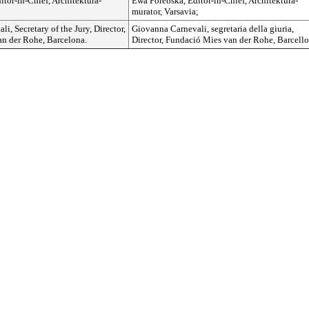
tor-in-Chief, Architektura-
Ewa Porebska, Editor-in-Chief, Architektura-
murator, Varsavia;
i, Secretary of the Jury, Director,
Giovanna Carnevali, segretaria della giuria,
n der Rohe, Barcelona.
Director, Fundació Mies van der Rohe, Barcello