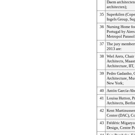
Daem architecten
architecten);
35
Superkilen (Cop
Ingels Group, Su
36
Nursing Home for
Portugal by Aire
Metropol Parasol 
37
The jury members 
2013 are:
38
Wiel Arets, Chair 
Architects, Maast
Architecture, IIT
39
Pedro Gadanho, 
Architecture, M
New York;
40
Antón García-Abr
41
Louisa Hutton, P
Architects, Berlin
42
Kent Martinussen
Center (DAC), C
43
Frédéric Migaryou
Design, Centre P