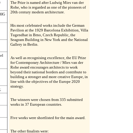
n
The Prize is named after Ludwig Mies van der
Rohe, who is regarded as one of the pioneers of
20th century modern architecture.
BIG
His most celebrated works include the German
Pavilion at the 1929 Barcelona Exhibition, Villa
Tugendhat in Brno, Czech Republic, the
Seagram Building in New York and the National
Gallery in Berlin.
iel
As well as recognising excellence, the EU Prize
for Contemporary Architecture / Mies van der
Rohe award encourages architects to work
beyond their national borders and contribute to
building a stronger and more creative Europe, in
line with the objectives of the Europe 2020
strategy.
;
The winners were chosen from 335 submitted
works in 37 European countries.
Five works were shortlisted for the main award.
The other finalists were: