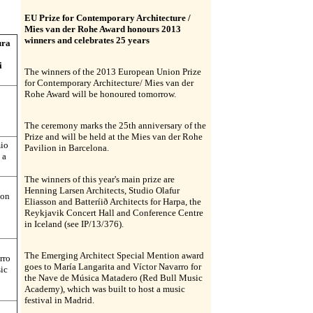
EU Prize for Contemporary Architecture /
Mies van der Rohe Award honours 2013
winners and celebrates 25 years
ura
i
The winners of the 2013 European Union Prize
for Contemporary Architecture/ Mies van der
Rohe Award will be honoured tomorrow.
The ceremony marks the 25th anniversary of the
Prize and will be held at the Mies van der Rohe
mio
Pavilion in Barcelona.
 a
The winners of this year's main prize are
Henning Larsen Architects, Studio Olafur
son
Eliasson and Batteríið Architects for Harpa, the
Reykjavik Concert Hall and Conference Centre
in Iceland (see IP/13/376).
The Emerging Architect Special Mention award
rro
goes to María Langarita and Víctor Navarro for
ic
the Nave de Música Matadero (Red Bull Music
Academy), which was built to host a music
festival in Madrid.