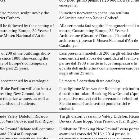
ct).
000 EUR (primo premio) a 20 000 EUR (archite
emergenti).
also receive sculptures by the
I vincitori riceveranno anche una scultura
vier Corberó.
dell'artista catalano Xavier Corberó.
l be followed by the opening of
Alla cerimonia farà seguito l'inaugurazione di 
nstructing Europe, 25 Years of
mostra, Constructing Europe, 25 Years of
the Museu Nacional d'Art de
Architecture (Costruire l'Europa, 25 anni di
architettura), presso il Museu Nacional d'Art de
Catalunya.
s of 200 of the buildings short-
Essa presenta i modelli di 200 tra gli edifici che
ize since 1988, showcasing the
sono entrati nella rosa dei candidati al Premio a
ity of Europe’s contemporary
partire dal 1988 e mette in luce l'ampiezza e la
the past 25 years.
qualità dell'architettura contemporanea europe
negli ultimi 25 anni.
s accompanied by a catalogue.
La mostra è corredata di un catalogo.
Rohe Pavilion will also host a
Il padiglione Mies van der Rohe ospiterà inoltr
Breaking New Ground, with
dibattito intitolato Breaking New Ground (Apri
m the prize winners, as well as
prospettive nuove) cui interverranno i vincitori
, critics and students.
Premio nonché architetti di punta, critici e
studenti.
lude Valéry Didelon, Ricardo
Tra gli oratori vi saranno Valéry Didelon, Rica
pp, Vasa Perovic and Ibai Rigby.
Devesa, Anne Isopp, Vasa Perovic e Ibai Rigby.
w Ground" debate will continue
Il dibattito "Breaking New Ground" verrà porta
 and 2014 at European
avanti nel corso del 2013 e 2014 presso le
nstitutions, together with the
università e istituzioni europee in cui verrà