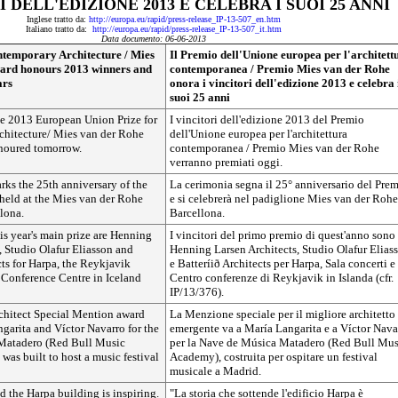
 DELL'EDIZIONE 2013 E CELEBRA I SUOI 25 ANNI
Inglese tratto da:
http://europa.eu/rapid/press-release_IP-13-507_en.htm
Italiano tratto da:
http://europa.eu/rapid/press-release_IP-13-507_it.htm
Data documento: 06-06-2013
ntemporary Architecture / Mies
Il Premio dell'Unione europea per l'architett
ard honours 2013 winners and
contemporanea / Premio Mies van der Rohe
ars
onora i vincitori dell'edizione 2013 e celebra 
suoi 25 anni
he 2013 European Union Prize for
I vincitori dell'edizione 2013 del Premio
hitecture/ Mies van der Rohe
dell'Unione europea per l'architettura
noured tomorrow.
contemporanea / Premio Mies van der Rohe
verranno premiati oggi.
ks the 25th anniversary of the
La cerimonia segna il 25° anniversario del Pre
 held at the Mies van der Rohe
e si celebrerà nel padiglione Mies van der Rohe
lona.
Barcellona.
is year's main prize are Henning
I vincitori del primo premio di quest'anno sono
, Studio Olafur Eliasson and
Henning Larsen Architects, Studio Olafur Elias
cts for Harpa, the Reykjavik
e Batteríið Architects per Harpa, Sala concerti e
 Conference Centre in Iceland
Centro conferenze di Reykjavik in Islanda (cfr.
IP/13/376).
hitect Special Mention award
La Menzione speciale per il migliore architetto
garita and Víctor Navarro for the
emergente va a María Langarita e a Víctor Nava
Matadero (Red Bull Music
per la Nave de Música Matadero (Red Bull Mus
as built to host a music festival
Academy), costruita per ospitare un festival
musicale a Madrid.
nd the Harpa building is inspiring.
"La storia che sottende l'edificio Harpa è