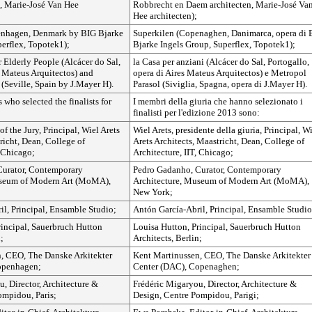
, Marie-José Van Hee
Robbrecht en Daem architecten, Marie-José Va
Hee architecten);
enhagen, Denmark by BIG Bjarke
Superkilen (Copenaghen, Danimarca, opera di 
perflex, Topotek1);
Bjarke Ingels Group, Superflex, Topotek1);
 Elderly People (Alcácer do Sal,
la Casa per anziani (Alcácer do Sal, Portogallo,
s Mateus Arquitectos) and
opera di Aires Mateus Arquitectos) e Metropol
(Seville, Spain by J.Mayer H).
Parasol (Siviglia, Spagna, opera di J.Mayer H).
who selected the finalists for
I membri della giuria che hanno selezionato i
finalisti per l'edizione 2013 sono:
of the Jury, Principal, Wiel Arets
Wiel Arets, presidente della giuria, Principal, W
richt, Dean, College of
Arets Architects, Maastricht, Dean, College of
, Chicago;
Architecture, IIT, Chicago;
Curator, Contemporary
Pedro Gadanho, Curator, Contemporary
useum of Modern Art (MoMA),
Architecture, Museum of Modern Art (MoMA),
New York;
il, Principal, Ensamble Studio;
Antón García-Abril, Principal, Ensamble Studio
rincipal, Sauerbruch Hutton
Louisa Hutton, Principal, Sauerbruch Hutton
;
Architects, Berlin;
, CEO, The Danske Arkitekter
Kent Martinussen, CEO, The Danske Arkitekter
openhagen;
Center (DAC), Copenaghen;
, Director, Architecture &
Frédéric Migaryou, Director, Architecture &
ompidou, Paris;
Design, Centre Pompidou, Parigi;