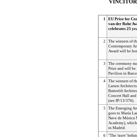
VINCITORI
1
EU Prize for Co
van der Rohe Aw
celebrates 25 ye
2
The winners of t
Contemporary Arc
Award will be ho
3
The ceremony mar
Prize and will be
Pavilion in Barce
4
The winners of th
Larsen Architects
Batteríið Archite
Concert Hall and
(see IP/13/376).
5
The Emerging Arc
goes to María Lan
Nave de Música 
Academy), which w
in Madrid.
6
"The 'story' behi