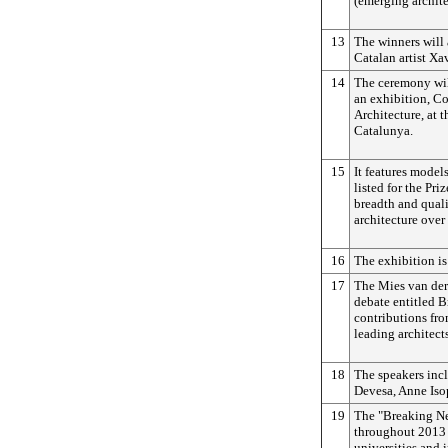
(emerging archite
13
The winners will 
Catalan artist Xa
14
The ceremony wil
an exhibition, Co
Architecture, at 
Catalunya.
15
It features model
listed for the Pr
breadth and qual
architecture over 
16
The exhibition i
17
The Mies van der 
debate entitled 
contributions fro
leading architects
18
The speakers inc
Devesa, Anne Iso
19
The "Breaking Ne
throughout 2013
universities and i