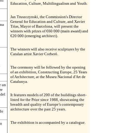
tti
Education, Culture, Multilingualism and Youth.
Jan Truszczynski, the Commission's Director
General for Education and Culture, and Xavier
una
Trias, Mayor of Barcelona, will present the
winners with prizes of €60 000 (main award) and
€20 000 (emerging architect).
The winners will also receive sculptures by the
Catalan artist Xavier Corberó.
a
The ceremony will be followed by the opening
of an exhibition, Constructing Europe, 25 Years
of Architecture, at the Museu Nacional d'Art de
Catalunya.
e un
re
 del
It features models of 200 of the buildings short-
listed for the Prize since 1988, showcasing the
breadth and quality of Europe’s contemporary
architecture over the past 25 years.
rdo
The exhibition is accompanied by a catalogue.
to