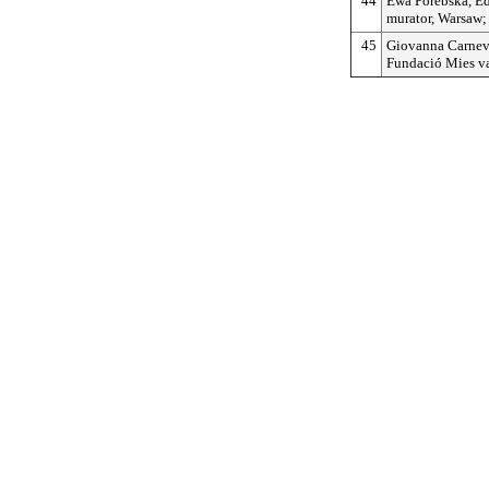
44
Ewa Porebska, Edi
murator, Warsaw;
45
Giovanna Carneval
Fundació Mies va