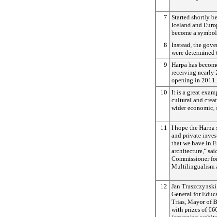
7
Started shortly b
Iceland and Europ
become a symbol 
8
Instead, the gov
were determined t
9
Harpa has become
receiving nearly 2
opening in 2011.
10
It is a great exa
cultural and crea
wider economic, s
11
I hope the Harpa 
and private inves
that we have in 
architecture," sa
Commissioner for
Multilingualism 
12
Jan Truszczynski
General for Educ
Trias, Mayor of B
with prizes of €