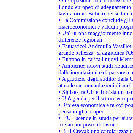
• Occupazione: la Commissione pr
Fondo europeo di adeguamento al
lavoratori in esubero nel settore d
• La Commissione conclude gli es
macroeconomici e valuta i progre
• Un'Europa maggiormente innova
differenze regionali
• Fantastico! Androulla Vassilio
grande bellezza" si aggiudica l'O
• Entrano in carica i nuovi Memb
• Ambiente: nuovi studi ribadisco
dalle inondazioni e di passare a u
• A giudizio degli auditor della
attua le raccomandazioni di aud
• Siglato tra UE e Tunisia un part
• Un'agenda per il settore europe
• Ripresa economica e nuovi post
pensano gli europei
• L’UE scende in strada per aiutar
trovare un posto di lavoro
• BEI-Creval: una cartolarizzazio