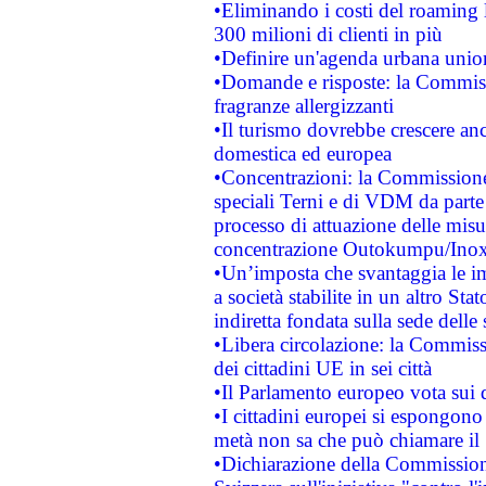
•Eliminando i costi del roaming 
300 milioni di clienti in più
•Definire un'agenda urbana union
•Domande e risposte: la Commiss
fragranze allergizzanti
•Il turismo dovrebbe crescere an
domestica ed europea
•Concentrazioni: la Commissione 
speciali Terni e di VDM da part
processo di attuazione delle misur
concentrazione Outokumpu/In
•Un’imposta che svantaggia le im
a società stabilite in un altro S
indiretta fondata sulla sede delle 
•Libera circolazione: la Commiss
dei cittadini UE in sei città
•Il Parlamento europeo vota sui di
•I cittadini europei si espongono
metà non sa che può chiamare i
•Dichiarazione della Commission