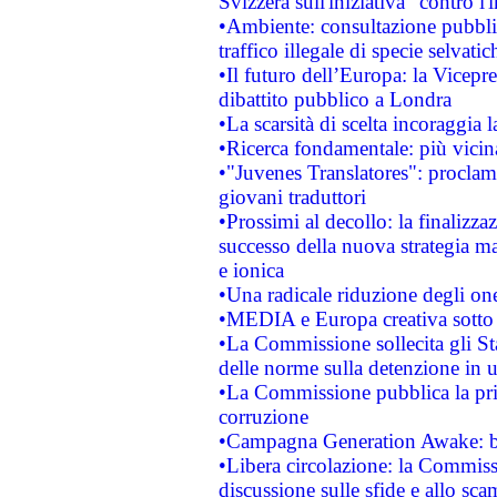
Svizzera sull'iniziativa "contro 
•Ambiente: consultazione pubblic
traffico illegale di specie selvatic
•Il futuro dell’Europa: la Vicep
dibattito pubblico a Londra
•La scarsità di scelta incoraggia l
•Ricerca fondamentale: più vicin
•"Juvenes Translatores": proclama
giovani traduttori
•Prossimi al decollo: la finalizzaz
successo della nuova strategia ma
e ionica
•Una radicale riduzione degli oner
•MEDIA e Europa creativa sotto i r
•La Commissione sollecita gli Sta
delle norme sulla detenzione in 
•La Commissione pubblica la prim
corruzione
•Campagna Generation Awake: bast
•Libera circolazione: la Commiss
discussione sulle sfide e allo sca