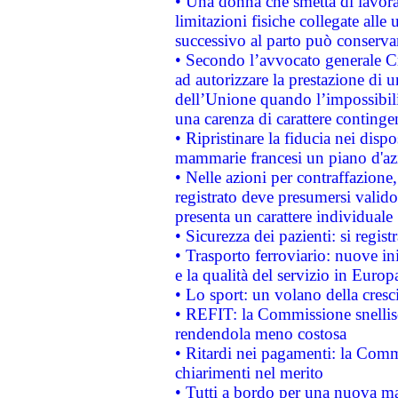
• Una donna che smetta di lavora
limitazioni fisiche collegate alle 
successivo al parto può conservar
• Secondo l’avvocato generale C
ad autorizzare la prestazione di 
dell’Unione quando l’impossibilit
una carenza di carattere contingen
• Ripristinare la fiducia nei disp
mammarie francesi un piano d'azi
• Nelle azioni per contraffazion
registrato deve presumersi valido 
presenta un carattere individuale
• Sicurezza dei pazienti: si regis
• Trasporto ferroviario: nuove iniz
e la qualità del servizio in Europ
• Lo sport: un volano della cresc
• REFIT: la Commissione snellisc
rendendola meno costosa
• Ritardi nei pagamenti: la Commi
chiarimenti nel merito
• Tutti a bordo per una nuova mac