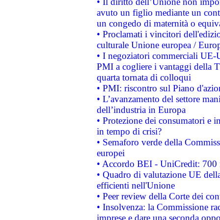
• Il diritto dell’Unione non imp
avuto un figlio mediante un contr
un congedo di maternità o equiv
• Proclamati i vincitori dell'edi
culturale Unione europea / Euro
• I negoziatori commerciali UE-U
PMI a cogliere i vantaggi della 
quarta tornata di colloqui
• PMI: riscontro sul Piano d'azi
• L’avanzamento del settore manifa
dell’industria in Europa
• Protezione dei consumatori e in
in tempo di crisi?
• Semaforo verde della Commission
europei
• Accordo BEI - UniCredit: 700 m
• Quadro di valutazione UE della 
efficienti nell'Unione
• Peer review della Corte dei cont
• Insolvenza: la Commissione ra
imprese e dare una seconda oppor