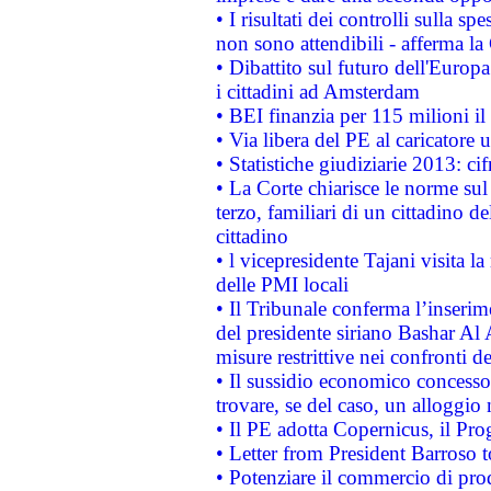
• I risultati dei controlli sulla s
non sono attendibili - afferma la
• Dibattito sul futuro dell'Europ
i cittadini ad Amsterdam
• BEI finanzia per 115 milioni i
• Via libera del PE al caricatore u
• Statistiche giudiziarie 2013: ci
• La Corte chiarisce le norme sul 
terzo, familiari di un cittadino 
cittadino
• l vicepresidente Tajani visita l
delle PMI locali
• Il Tribunale conferma l’inserim
del presidente siriano Bashar Al 
misure restrittive nei confronti de
• Il sussidio economico concesso 
trovare, se del caso, un alloggio
• Il PE adotta Copernicus, il Pr
• Letter from President Barroso
• Potenziare il commercio di prod