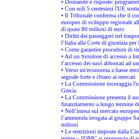
• Domande e risposte: programma
• Con soli 5 centesimi l'UE sosti
• Il Tribunale conferma che il co
europeo di sviluppo regionale all
di quasi 80 milioni di euro
• Diritti dei passeggeri nel trasp
l’Italia alla Corte di giustizia 
• Come garantire procedure di ri
• Ad un fornitore di accesso a In
l’accesso dei suoi abbonati ad un 
• Verso un'economia a basse emis
segnale forte e chiaro ai mercati
• La Commissione incoraggia l'us
Grecia
• La Commissione presenta il suo
finanziamento a lungo termine d
• Nell’intesa sul mercato europeo
l’ammenda irrogata al gruppo 
milioni
• Le restrizioni imposte dalla Cina
prime – l'OMC si pronuncia di n