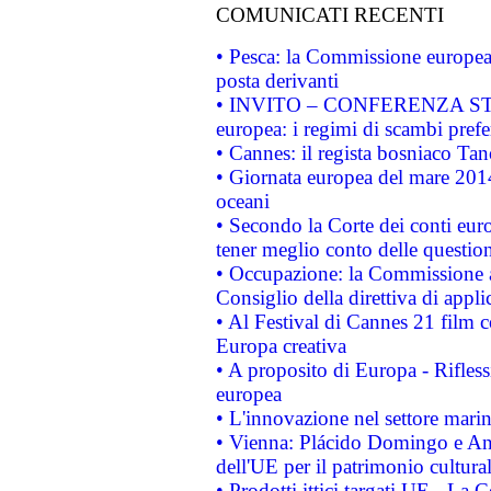
COMUNICATI RECENTI
• Pesca: la Commissione europea 
posta derivanti
• INVITO – CONFERENZA STAMP
europea: i regimi di scambi pref
• Cannes: il regista bosniaco Ta
• Giornata europea del mare 2014
oceani
• Secondo la Corte dei conti eur
tener meglio conto delle questioni
• Occupazione: la Commissione a
Consiglio della direttiva di applic
• Al Festival di Cannes 21 film
Europa creativa
• A proposito di Europa - Rifless
europea
• L'innovazione nel settore marin
• Vienna: Plácido Domingo e And
dell'UE per il patrimonio cultur
• Prodotti ittici targati UE - La