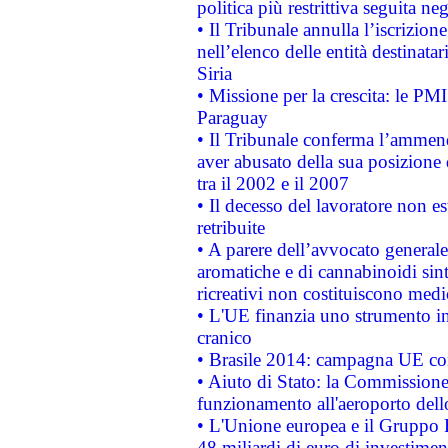
politica più restrittiva seguita ne
• Il Tribunale annulla l’iscrizion
nell’elenco delle entità destinatar
Siria
• Missione per la crescita: le PM
Paraguay
• Il Tribunale conferma l’ammenda
aver abusato della sua posizione
tra il 2002 e il 2007
• Il decesso del lavoratore non est
retribuite
• A parere dell’avvocato generale
aromatiche e di cannabinoidi sint
ricreativi non costituiscono medi
• L'UE finanzia uno strumento in
cranico
• Brasile 2014: campagna UE cont
• Aiuto di Stato: la Commissione 
funzionamento all'aeroporto dello 
• L'Unione europea e il Gruppo B
48 miliardi di euro di investimen