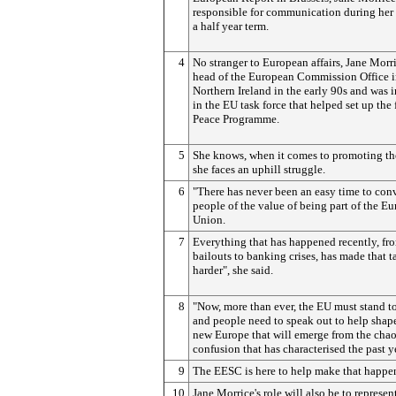
responsible for communication during her
a half year term.
4
No stranger to European affairs, Jane Morr
head of the European Commission Office 
Northern Ireland in the early 90s and was 
in the EU task force that helped set up the 
Peace Programme.
5
She knows, when it comes to promoting th
she faces an uphill struggle.
6
"There has never been an easy time to con
people of the value of being part of the E
Union.
7
Everything that has happened recently, fr
bailouts to banking crises, has made that 
harder", she said.
8
"Now, more than ever, the EU must stand t
and people need to speak out to help shap
new Europe that will emerge from the cha
confusion that has characterised the past y
9
The EESC is here to help make that happe
10
Jane Morrice's role will also be to represen