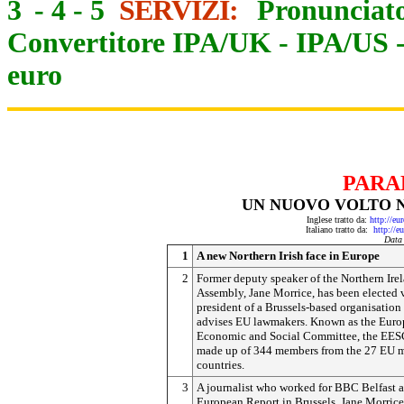
3
-
4
-
5
SERVIZI:
Pronunciato
Convertitore IPA/UK
-
IPA/US
euro
PARA
UN NUOVO VOLTO 
Inglese tratto da:
http://eu
Italiano tratto da:
http://e
Data
1
A new Northern Irish face in Europe
2
Former deputy speaker of the Northern Ire
Assembly, Jane Morrice, has been elected 
president of a Brussels-based organisation 
advises EU lawmakers. Known as the Eur
Economic and Social Committee, the EES
made up of 344 members from the 27 EU 
countries.
3
A journalist who worked for BBC Belfast 
European Report in Brussels, Jane Morrice