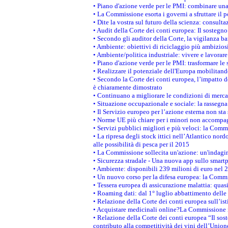
• Piano d'azione verde per le PMI: combinare una
• La Commissione esorta i governi a sfruttare il p
• Dite la vostra sul futuro della scienza: consult
• Audit della Corte dei conti europea: Il sostegno
• Secondo gli auditor della Corte, la vigilanza 
• Ambiente: obiettivi di riciclaggio più ambizios
• Ambiente/politica industriale: vivere e lavorare 
• Piano d'azione verde per le PMI: trasformare le
• Realizzare il potenziale dell'Europa mobilitand
• Secondo la Corte dei conti europea, l’impatto d
è chiaramente dimostrato
• Continuano a migliorare le condizioni di merca
• Situazione occupazionale e sociale: la rassegn
• Il Servizio europeo per l’azione esterna non sta
• Norme UE più chiare per i minori non accompa
• Servizi pubblici migliori e più veloci: la Commi
• La ripresa degli stock ittici nell’Atlantico no
alle possibilità di pesca per il 2015
• La Commissione sollecita un'azione: un'indagine
• Sicurezza stradale - Una nuova app sullo smart
• Ambiente: disponibili 239 milioni di euro nel 2
• Un nuovo corso per la difesa europea: la Comm
• Tessera europea di assicurazione malattia: quas
• Roaming dati: dal 1° luglio abbattimento delle t
• Relazione della Corte dei conti europea sull’is
• Acquistare medicinali online?La Commissione i
• Relazione della Corte dei conti europea “Il sos
contributo alla competitività dei vini dell’Union