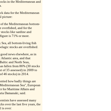
stocks in the Mediterranean and
a.
ock data for the Mediterranean
l picture:
of the Mediterranean bottom-
re overfished, and for the
 stocks like sardine and
figure is 71% or more.
 Sea, all bottom-living fish
elagic stocks are overfished.
s good news elsewhere, as in
 Atlantic area, and that
 Baltic and North Seas,
has fallen from 86% (30 stocks
t of 35 assessed) in 2009 to
of 46 stocks) in 2014.
orried how badly things are
 Mediterranean Sea", European
 for Maritime Affairs and
aria Damanaki, said.
ientists have assessed many
cks over the last five years, the
l is over: