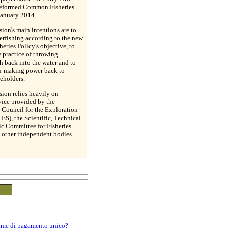
 reformed Common Fisheries
January 2014.
on's main intentions are to
erfishing according to the new
ries Policy's objective, to
e practice of throwing
h back into the water and to
n-making power back to
keholders.
on relies heavily on
dvice provided by the
l Council for the Exploration
CES), the Scientific, Technical
 Committee for Fisheries
other independent bodies.
egime di pagamento unico?