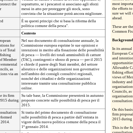
most importan
 protect the
soprattutto, se i pescatori si associano agli sforzi
the efforts t
r
messi in atto per proteggere gli stock, sono
sure we will
convinta che la situazione potrà ancora migliorare.
ahead.
med
È su questi principi che si basa la riforma della
politica comune della pesca".
These are the
Common Fishe
Contesto
Background
uropean
Nel suo documento di consultazione annuale, la
ntions for
Commissione europea esprime le sue opinioni e
In its annual
ls of Total
intenzioni in merito alla fissazione delle possibilità
European Com
fishing
di pesca — livelli dei totali ammissibili di catture
and intention
s of Member
(TAC), contingenti e sforzo di pesca — per il 2015
opportunities
overnmental
e chiede il parere degli Stati membri, del settore
Allowable Ca
ncils, as
alieutico e delle organizzazioni non governative
fishing effor
tions via an
nell'ambito dei consigli consultivi regionali,
views of Mem
nonché dei cittadini e delle organizzazioni
industry an
interessate tramite una consultazione pubblica
organisation
online.
Councils, as 
 its firm
Su tale base, la Commissione presenterà in autunno
organisation
 2015 during
proposte concrete sulle possibilità di pesca per il
consultation
2015.
On this basi
onsultation
Si tratta del primo documento di consultazione
firm proposal
reformed
sulle possibilità di pesca a partire dall’entrata in
2015 during 
 2014.
vigore della nuova politica comune della pesca il
1º gennaio 2014.
This is the f
consultation 