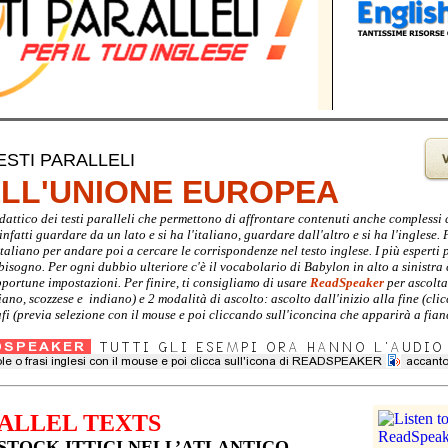
ESTI PARALLELI
ELL'UNIONE EUROPEA
didattico dei testi paralleli che permettono di affrontare contenuti anche complessi
nfatti guardare da un lato e si ha l'italiano, guardare dall'altro e si ha l'inglese. P
italiano per andare poi a cercare le corrispondenze nel testo inglese. I più espert
i bisogno. Per ogni dubbio ulteriore c'è il vocabolario di Babylon in alto a sinistra
pportune impostazioni. Per finire, ti consigliamo di usare
ReadSpeaker
per ascoltar
liano, scozzese e indiano) e 2 modalità di ascolto: ascolto dall'inizio alla fine (
fi (previa selezione con il mouse e poi cliccando sull'iconcina che apparirà a fianc
ALLEL TEXTS
 STOCK ITTICI NELL’ATLANTICO