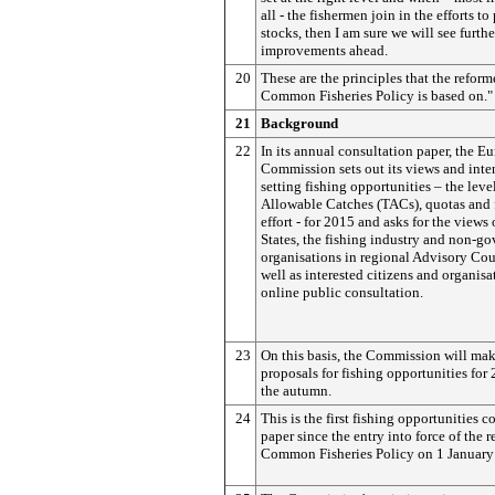
all - the fishermen join in the efforts to
stocks, then I am sure we will see furthe
improvements ahead.
20
These are the principles that the refor
Common Fisheries Policy is based on."
21
Background
22
In its annual consultation paper, the E
Commission sets out its views and inte
setting fishing opportunities – the leve
Allowable Catches (TACs), quotas and 
effort - for 2015 and asks for the view
States, the fishing industry and non-g
organisations in regional Advisory Cou
well as interested citizens and organisa
online public consultation.
23
On this basis, the Commission will make
proposals for fishing opportunities for
the autumn.
24
This is the first fishing opportunities c
paper since the entry into force of the 
Common Fisheries Policy on 1 January