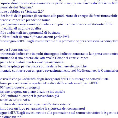
 ripresa duratura con un'economia europea che sappia usare in modo efficiente le ri
otenziale dei "big data"
azione pubblica su "Scienza 2.0"
 dei fondi della politica di coesione alla produzione di energia da fonti rinnovabili
bancaria europea sta prendendo forma
i per passare a un'economia circolare con più occupazione e crescita sostenibile
in edifici di migliore qualità
 sfide ambientali in opportunità di business
o 25 miliardi di euro di finanziamenti per le PMI
el sostegno dell’UE agli investimenti e alla promozione per accrescere la competitiv
to per i consumatori
a trimestrale indica che in molti rimangono indietro nonostante la ripresa economic
 sfruttando il suo potenziale, afferma la Corte dei conti europea
gnati che chiedono protezione internazionale
ssione spinge per far piazza pulita delle barriere elettroniche
rdorientale contrasta con un grave sovrasfruttamento nel Mediterraneo: la Commission
 rivela che più dell'80% degli insegnanti dell'UE si ritengono sottovalutati
phone per conoscere le regole del codice della strada ovunque nell'UE
014 per proposte di progetti
issione propone un piano d’azione industriale
i 200 milioni di europei la possiedono già
ariffe di oltre il 50%
tituzione del Servizio europeo per l’azione esterna
ntroduce un logo per garantire la sicurezza dei consumatori
tegno dell’UE agli investimenti e alla promozione nel settore vitivinicolo è gestito 
e è dimostrato?”