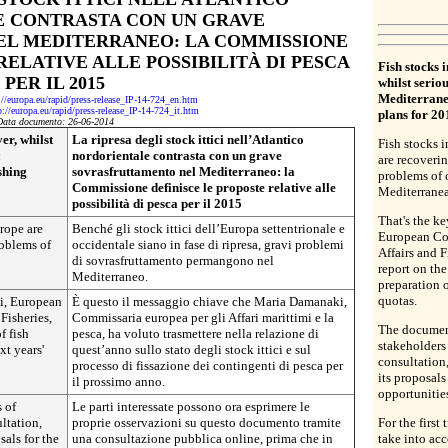
 CONTRASTA CON UN GRAVE
L MEDITERRANEO: LA COMMISSIONE
RELATIVE ALLE POSSIBILITÀ DI PESCA
Fish stocks 
PER IL 2015
whilst serio
Mediterrane
://europa.eu/rapid/press-release_IP-14-724_en.htm
p://europa.eu/rapid/press-release_IP-14-724_it.htm
plans for 20
Data documento: 26-06-2014
er, whilst
La ripresa degli stock ittici nell’Atlantico
Fish stocks 
:
nordorientale contrasta con un grave
are recovering
shing
sovrasfruttamento nel Mediterraneo:
la
problems of 
Commissione definisce le proposte relative alle
Mediterranea
possibilità di pesca per il 2015
That's the k
rope are
Benché gli stock ittici dell’Europa settentrionale e
European Co
roblems of
occidentale siano in fase di ripresa, gravi problemi
Affairs and Fi
di sovrasfruttamento permangono nel
report on the
Mediterraneo.
preparation o
quotas.
i, European
È questo il messaggio chiave che Maria Damanaki,
Fisheries,
Commissaria europea per gli Affari marittimi e la
The document
f fish
pesca, ha voluto trasmettere nella relazione di
stakeholders
xt years'
quest’anno sullo stato degli stock ittici e sul
consultation
processo di fissazione dei contingenti di pesca per
its proposals
il prossimo anno.
opportunitie
 of
Le parti interessate possono ora esprimere le
ltation,
proprie osservazioni su questo documento tramite
For the firs
als for the
una consultazione pubblica online, prima che in
take into acc