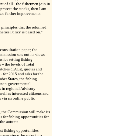
t of all - the fishermen join in
o protect the stocks, then I am
 see further improvements
 principles that the reformed
ries Policy is based on."
 consultation paper, the
mission sets out its views
s for setting fishing
 – the levels of Total
tches (TACs), quotas and
t - for 2015 and asks for the
ber States, the fishing
d non-governmental
s in regional Advisory
well as interested citizens and
s via an online public
.
s, the Commission will make its
s for fishing opportunities for
the autumn.
irst fishing opportunities
paper since the entry into