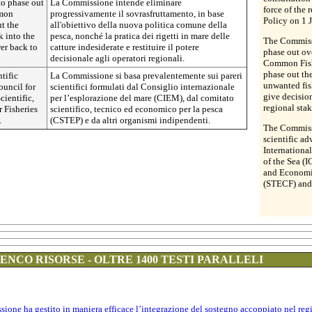
to phase out
La Commissione intende eliminare
force of the
mmon
progressivamente il sovrasfruttamento, in base
Policy on 1 
ut the
all'obiettivo della nuova politica comune della
k into the
pesca, nonché la pratica dei rigetti in mare delle
The Commissi
er back to
catture indesiderate e restituire il potere
phase out ov
decisionale agli operatori regionali.
Common Fishe
phase out th
tific
La Commissione si basa prevalentemente sui pareri
unwanted fis
ouncil for
scientifici formulati dal Consiglio internazionale
give decisio
cientific,
per l’esplorazione del mare (CIEM), dal comitato
regional sta
 Fisheries
scientifico, tecnico ed economico per la pesca
.
(CSTEP) e da altri organismi indipendenti.
The Commissi
scientific a
Internationa
of the Sea (I
and Economic
(STECF) and 
ENCO RISORSE - OLTRE 1400 TESTI PARALLELI
sione ha gestito in maniera efficace l’integrazione del sostegno accoppiato nel r