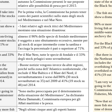
autumn.
autunno la Commissione presenti le sue proposte
state of the 
relative alle possibilità di pesca per il 2015.
the Black Se
d take into
Per la prima volta, la Commissione ha potuto tener
- The fish st
f the stocks
conto dei pareri scientifici sullo stato degli stock
show a disma
.
nel Mediterraneo e nel Mar Nero.
96% or more 
nean show a
- I dati relativi agli stock ittici del Mediterraneo
living fish a
mostrano una situazione disastrosa:
middle-water
anchovy the 
tom-living
almeno il 96% delle specie di fondale mediterranee
water stocks
è soggetto a uno sfruttamento eccessivo, mentre per
For the Black
 71% or
gli stock di acque intermedie come la sardina e
and 33% of p
l'acciuga la percentuale è pari o superiore al 71%.
ish and 33%
Per il Mar Nero, tutte le specie di fondale e il 33%
- But there i
degli stock pelagici sono sovrasfruttati.
the Northeast
includes the
n the
- Buone notizie vengono invece da altre regioni,
overfishing 
es the
poiché nella zona dell’Atlantico nordorientale, che
overfished ou
fallen from
include il Mar Baltico e il Mare del Nord, il
41% (19 out 
sessed) in
sovrasfruttamento è sceso dall'86% (30 stock
014.
sovrasfruttati su 35) nel 2009 al 41% (19 stock su
"I am very w
46) nel 2014.
going in the
Commissioner
e going in
"Sono molto preoccupata per il deterioramento
Fisheries, M
missioner
della situazione del Mediterraneo", ha dichiarato
ia
Maria Damanaki, Commissaria europea per gli
"Now that sc
Affari marittimi e la pesca.
more fish sto
time of denia
y more fish
"Negli ultimi cinque anni gli esperti hanno