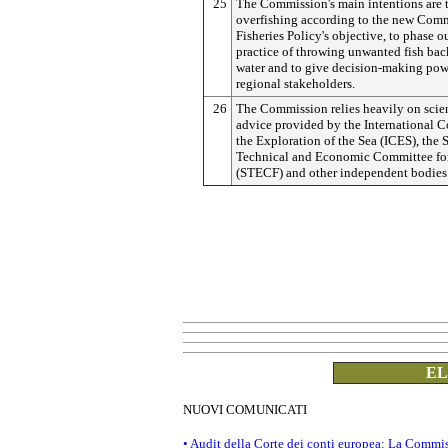
25
The Commission's main intentions are 
overfishing according to the new Co
Fisheries Policy's objective, to phase o
practice of throwing unwanted fish bac
water and to give decision-making pow
regional stakeholders.
26
The Commission relies heavily on scien
advice provided by the International C
the Exploration of the Sea (ICES), the S
Technical and Economic Committee for
(STECF) and other independent bodies
EL
NUOVI COMUNICATI
• Audit della Corte dei conti europea: La Commis