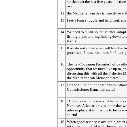
stocks over the last five years, the time 
over:
12
the Mediterranean Sea is heavily overf
13
I see a long struggle and hard work ahe
14
We need to build up the science, adopt
fishing plans to bring fishing down to 
levels.
15
If we do not act now, we will lose the 
potential of these resources for future 
16
The new Common Fisheries Policy offe
opportunity that we must live up to, and
discussing this with all the Fisheries Mi
the Mediterranean Member States".
17
On the situation in the Northeast Atlant
Commissioner Damanaki stated:
18
"The successful recovery of fish stocks 
Northeast Atlantic proves to me that wit
rules in place, it is possible to bring ov
an end.
19
When good science is available, when 
set at the right level and when – most 