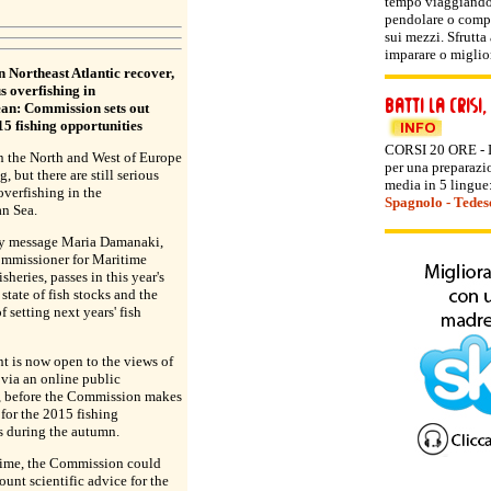
tempo viaggiando! 
pendolare o compi
sui mezzi. Sfrutta
imparare o miglior
in Northeast Atlantic recover,
us overfishing in
an: Commission sets out
15 fishing opportunities
CORSI 20 ORE - I 
in the North and West of Europe
per una preparazio
, but there are still serious
media in 5 lingue
overfishing in the
Spagnolo
-
Tedes
n Sea.
ey message Maria Damanaki,
mmissioner for Maritime
sheries, passes in this year's
 state of fish stocks and the
f setting next years' fish
 is now open to the views of
 via an online public
, before the Commission makes
 for the 2015 fishing
s during the autumn.
t time, the Commission could
ount scientific advice for the