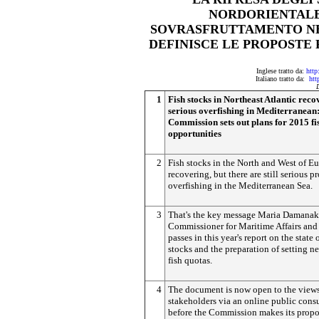
NORDORIENTALE
SOVRASFRUTTAMENTO NE
DEFINISCE LE PROPOSTE 
Inglese tratto da:
http
Italiano tratto da:
htt
1
Fish stocks in Northeast Atlantic recov
serious overfishing in Mediterranean
Commission sets out plans for 2015 fi
opportunities
2
Fish stocks in the North and West of Eu
recovering, but there are still serious p
overfishing in the Mediterranean Sea.
3
That's the key message Maria Damanak
Commissioner for Maritime Affairs and 
passes in this year's report on the state o
stocks and the preparation of setting ne
fish quotas.
4
The document is now open to the views
stakeholders via an online public consu
before the Commission makes its propos