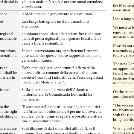
of denial is
valutato molti più stock e occorre ormai arrendersi
the Mediterr
all'evidenza:
overfished.
ished.
il Mediterraneo è gravemente sovrasfruttato.
I see a long
ad:
Una lunga battaglia e un duro cammino ci
attendono:
We need to b
regional fish
 regional
dobbiamo consolidare i dati scientifici e adottare
down to sust
sustainable
piani di pesca regionali per riportare le attività di
pesca a livelli sostenibili.
If we do not 
tremendous po
tremendous
Se non interveniamo ora, sprecheremo l’enorme
future genera
generations.
potenziale che queste risorse rappresentano per le
generazioni future.
The new Comm
rs an
Dobbiamo cogliere l'opportunità offerta dalla
an opportuni
 I shall be
nuova politica comune della pesca, e di questo
I shall be di
nisters in
discuterò con tutti i ministri della Pesca degli Stati
Fisheries Mi
membri del Mediterraneo".
Member Stat
ic area,
Sulla situazione nella zona dell'Atlantico
On the situat
nordorientale, la Commissaria Damanaki ha
area, Commis
dichiarato:
"The successf
in the
"Il successo nella ricostituzione degli stock ittici
the Northeast
h the right
nell'Atlantico nordorientale è per me la prova che,
with the right
erfishing to
applicando le norme adeguate, è possibile mettere
bring overfis
fine al sovrasfruttamento.
When good sc
catches are
Se si dispone di dati scientifici affidabili, se il
catches are s
important of
volume di catture è fissato al livello opportuno e,