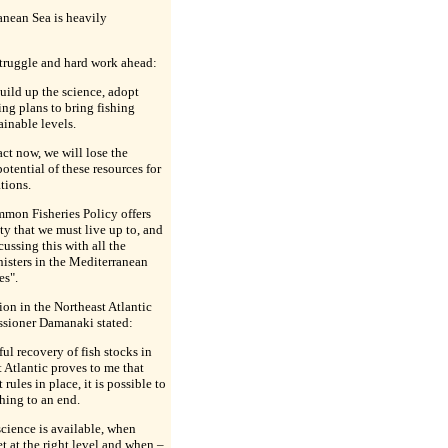
anean Sea is heavily
 struggle and hard work ahead:
uild up the science, adopt
ing plans to bring fishing
ainable levels.
act now, we will lose the
tential of these resources for
tions.
on Fisheries Policy offers
ty that we must live up to, and
scussing this with all the
nisters in the Mediterranean
es".
ion in the Northeast Atlantic
sioner Damanaki stated:
ul recovery of fish stocks in
 Atlantic proves to me that
 rules in place, it is possible to
hing to an end.
ience is available, when
et at the right level and when –