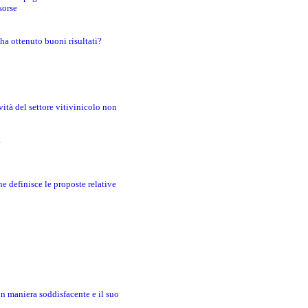
sorse
 ha ottenuto buoni risultati?
ità del settore vitivinicolo non
a
e definisce le proposte relative
in maniera soddisfacente e il suo