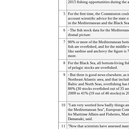
2015 fishing opportunities during the 
5
For the first time, the Commission coul
account scientific advice for the state o
in the Mediterranean and the Black Sea
6
- The fish stock data for the Mediterra
dismal picture:
7
96% or more of the Mediterranean bot
fish are overfished, and for the middle-
like sardine and anchovy the figure is
more.
8
For the Black Sea, all bottom-living f
of pelagic stocks are overfished.
9
- But there is good news elsewhere, as i
Northeast Atlantic area, and that includ
Baltic and North Seas, overfishing has 
86% (30 stocks overfished out of 35 as
2009 to 41% (19 out of 46 stocks) in 2
10
"I am very worried how badly things ar
the Mediterranean Sea", European Com
for Maritime Affairs and Fisheries, Mar
Damanaki, said.
11
"Now that scientists have assessed man