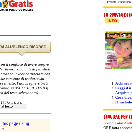
Prodotti straordinari p
 con il conforto di avere sempre
er lavorare con i testi paralleli
i potranno invece cominciare con
 che consente di tradurre sia
e il testo. Puoi scegliere tra 5
A chi serv
cliccando su ASCOLTA IL TESTO)
Leggi il n.
o del testo selezionato).
Acquista g
Cosa dicon
Il metodo
Scopri
Total Aud
ORE fatta apposta