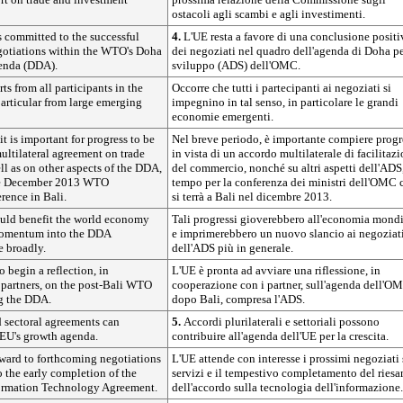
ostacoli agli scambi e agli investimenti.
 committed to the successful
4.
L'UE resta a favore di una conclusione positi
gotiations within the WTO's Doha
dei negoziati nel quadro dell'agenda di Doha pe
enda (DDA).
sviluppo (ADS) dell'OMC.
rts from all participants in the
Occorre che tutti i partecipanti ai negoziati si
particular from large emerging
impegnino in tal senso, in particolare le grandi
economie emergenti.
 it is important for progress to be
Nel breve periodo, è importante compiere progr
ultilateral agreement on trade
in vista di un accordo multilaterale di facilitaz
ell as on other aspects of the DDA,
del commercio, nonché su altri aspetti dell'ADS,
the December 2013 WTO
tempo per la conferenza dei ministri dell'OMC 
rence in Bali.
si terrà a Bali nel dicembre 2013.
uld benefit the world economy
Tali progressi gioverebbero all'economia mond
momentum into the DDA
e imprimerebbero un nuovo slancio ai negoziat
e broadly.
dell'ADS più in generale.
o begin a reflection, in
L'UE è pronta ad avviare una riflessione, in
 partners, on the post-Bali WTO
cooperazione con i partner, sull'agenda dell'O
g the DDA.
dopo Bali, compresa l'ADS.
d sectoral agreements can
5.
Accordi plurilaterali e settoriali possono
 EU's growth agenda.
contribuire all'agenda dell'UE per la crescita.
ward to forthcoming negotiations
L'UE attende con interesse i prossimi negoziati 
o the early completion of the
servizi e il tempestivo completamento del ries
formation Technology Agreement.
dell'accordo sulla tecnologia dell'informazione.