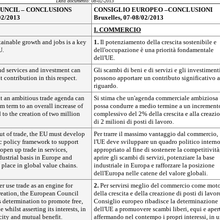
Data documento: 08-02-2013
UNCIL – CONCLUSIONS
CONSIGLIO EUROPEO –CONCLUSIONI
02/2013
Bruxelles, 07-08/02/2013
I. COMMERCIO
tainable growth and jobs is a key
1.
Il potenziamento della crescita sostenibile e
U.
dell'occupazione è una priorità fondamentale
dell'UE.
nd services and investment can
Gli scambi di beni e di servizi e gli investiment
t contribution in this respect.
possono apportare un contributo significativo a
riguardo.
hat an ambitious trade agenda can
Si stima che un'agenda commerciale ambiziosa
m term to an overall increase of
possa condurre a medio termine a un increment
to the creation of two million
complessivo del 2% della crescita e alla creazi
di 2 milioni di posti di lavoro.
ut of trade, the EU must develop
Per trarre il massimo vantaggio dal commercio,
c policy framework to support
l'UE deve sviluppare un quadro politico intern
open up trade in services,
appropriato al fine di sostenere la competitività
dustrial basis in Europe and
aprire gli scambi di servizi, potenziare la base
place in global value chains.
industriale in Europa e rafforzare la posizione
dell'Europa nelle catene del valore globali.
er use trade as an engine for
2.
Per servirsi meglio del commercio come mot
reation, the European Council
della crescita e della creazione di posti di lavoro
's determination to promote free,
Consiglio europeo ribadisce la determinazione
e whilst asserting its interests, in
dell'UE a promuovere scambi liberi, equi e apert
ocity and mutual benefit.
affermando nel contempo i propri interessi, in 