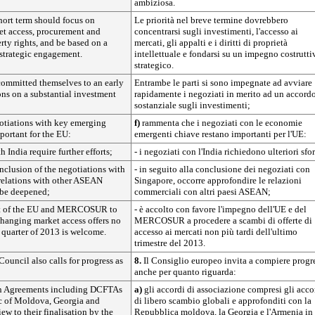
ambiziosa.
short term should focus on
Le priorità nel breve termine dovrebbero
et access, procurement and
concentrarsi sugli investimenti, l'accesso ai
erty rights, and be based on a
mercati, gli appalti e i diritti di proprietà
 strategic engagement.
intellettuale e fondarsi su un impegno costrutti
strategico.
committed themselves to an early
Entrambe le parti si sono impegnate ad avviare
ions on a substantial investment
rapidamente i negoziati in merito ad un accord
sostanziale sugli investimenti;
gotiations with key emerging
f)
rammenta che i negoziati con le economie
portant for the EU:
emergenti chiave restano importanti per l'UE:
h India require further efforts;
- i negoziati con l'India richiedono ulteriori sfor
conclusion of the negotiations with
- in seguito alla conclusione dei negoziati con
 relations with other ASEAN
Singapore, occorre approfondire le relazioni
 be deepened;
commerciali con altri paesi ASEAN;
t of the EU and MERCOSUR to
- è accolto con favore l'impegno dell'UE e del
hanging market access offers no
MERCOSUR a procedere a scambi di offerte di
t quarter of 2013 is welcome.
accesso ai mercati non più tardi dell'ultimo
trimestre del 2013.
uncil also calls for progress as
8.
Il Consiglio europeo invita a compiere progr
anche per quanto riguarda:
on Agreements including DCFTAs
a)
gli accordi di associazione compresi gli acco
c of Moldova, Georgia and
di libero scambio globali e approfonditi con la
ew to their finalisation by the
Repubblica moldova, la Georgia e l'Armenia in