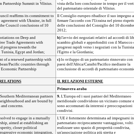
rn Partnership Summit in Vilnius.
vista della loro conclusione in tempo per il vert
del partenariato orientale di Vilnius.
ncil reaffirms its commitment to
Il Consiglio europeo ribadisce il suo impegno a
e agreement with Ukraine, in full
firmare l'accordo con l'Ucraina nel pieno rispett
the Council conclusions of 10
delle conclusioni del Consiglio del 10 dicembr
2012;
egotiations on Deep and
b)
l'avvio dei negoziati relativi ad accordi di li
ree Trade Agreements with
scambio globali e approfonditi con il Marocco 
d progress towards the
progressi rapidi verso i negoziati con la Tunisia
h Tunisia, Egypt and Jordan;
l'Egitto e la Giordania;
t of a renewed partnership with
c)
lo sviluppo di un partenariato rinnovato con 
bean/Pacific countries through
paesi dell'Africa/Caraibi/Pacifico mediante la
f Economic Partnership
conclusione di accordi di partenariato economi
 RELATIONS
II. RELAZIONI ESTERNE
Primavera araba
 Southern Mediterranean partners
9.
L'Europa ed i suoi partner del Mediterraneo
neighbourhood and are bound by
meridionale condividono un vicinato comune 
 and concerns.
sono accomunati da interessi e preoccupazioni
condivisi.
esolved to engage in a mutually
L'UE è fortemente determinata ad impegnarsi i
rship, aimed at establishing an
partenariato reciprocamente vantaggioso, volti 
sperity, closer political
realizzare uno spazio di prosperità condivisa,
progressive economic integration,
un'associazione politica più stretta e