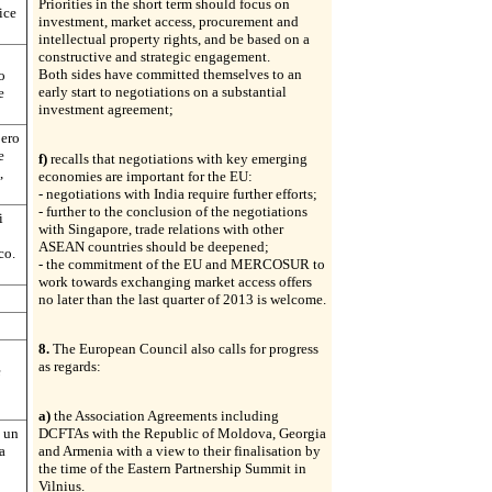
Priorities in the short term should focus on
ice
investment, market access, procurement and
intellectual property rights, and be based on a
constructive and strategic engagement.
Both sides have committed themselves to an
o
early start to negotiations on a substantial
e
investment agreement;
bero
e
f)
recalls that negotiations with key emerging
,
economies are important for the EU:
- negotiations with India require further efforts;
- further to the conclusion of the negotiations
i
with Singapore, trade relations with other
ASEAN countries should be deepened;
co.
- the commitment of the EU and MERCOSUR to
work towards exchanging market access offers
no later than the last quarter of 2013 is welcome.
8.
The European Council also calls for progress
as regards:
e
a)
the Association Agreements including
n un
DCFTAs with the Republic of Moldova, Georgia
a
and Armenia with a view to their finalisation by
the time of the Eastern Partnership Summit in
Vilnius.