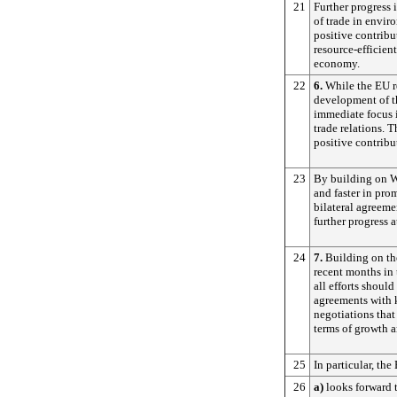
21
Further progress 
of trade in envir
positive contrib
resource-efficien
economy.
22
6.
While the EU r
development of th
immediate focus i
trade relations. 
positive contribu
23
By building on W
and faster in pro
bilateral agreemen
further progress a
24
7.
Building on th
recent months in 
all efforts shoul
agreements with k
negotiations that
terms of growth a
25
In particular, th
26
a)
looks forward 