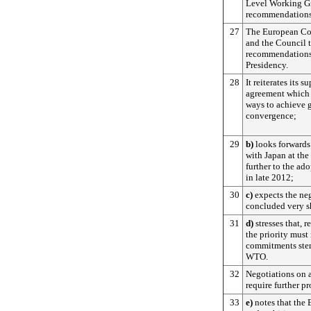
Level Working Gr
recommendations
27
The European Co
and the Council t
recommendations 
Presidency.
28
It reiterates its 
agreement which s
ways to achieve g
convergence;
29
b)
looks forwards 
with Japan at th
further to the ad
in late 2012;
30
c)
expects the ne
concluded very s
31
d)
stresses that, r
the priority must
commitments stem
WTO.
32
Negotiations on
require further pr
33
e)
notes that the 