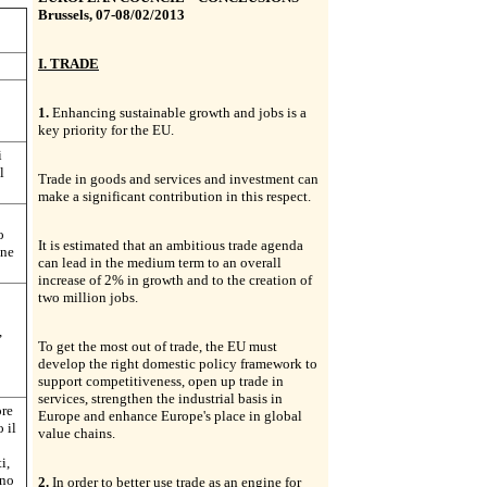
Brussels, 07-08/02/2013
I. TRADE
1.
Enhancing sustainable growth and jobs is a
key priority for the EU.
i
l
Trade in goods and services and investment can
make a significant contribution in this respect.
o
It is estimated that an ambitious trade agenda
one
can lead in the medium term to an overall
increase of 2% in growth and to the creation of
two million jobs.
o
,
To get the most out of trade, the EU must
develop the right domestic policy framework to
support competitiveness, open up trade in
services, strengthen the industrial basis in
ore
Europe and enhance Europe's place in global
 il
value chains.
i,
uno
2.
In order to better use trade as an engine for