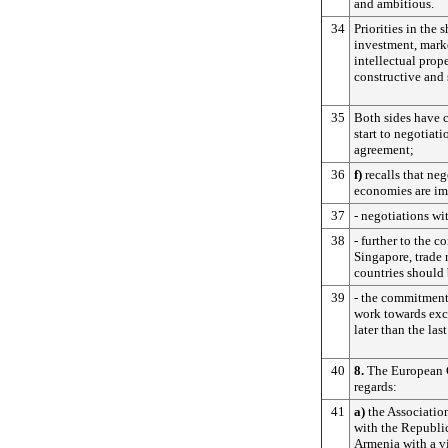
and ambitious.
34
Priorities in the 
investment, mark
intellectual prop
constructive and
35
Both sides have 
start to negotiat
agreement;
36
f)
recalls that ne
economies are im
37
- negotiations wit
38
- further to the 
Singapore, trade
countries should
39
- the commitmen
work towards exc
later than the las
40
8.
The European Co
regards:
41
a)
the Associati
with the Republi
Armenia with a vi