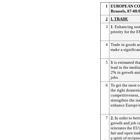
1
EUROPEAN CO
Brussels, 07-08/
2
I. TRADE
3
1
. Enhancing sus
priority for the E
4
Trade in goods a
make a significan
5
It is estimated t
lead in the mediu
2% in growth and 
jobs.
6
To get the most o
the right domesti
competitiveness, 
strengthen the in
enhance Europe's 
7
2.
In order to bett
growth and job c
reiterates the EU
fair and open trad
a spirit of recipr