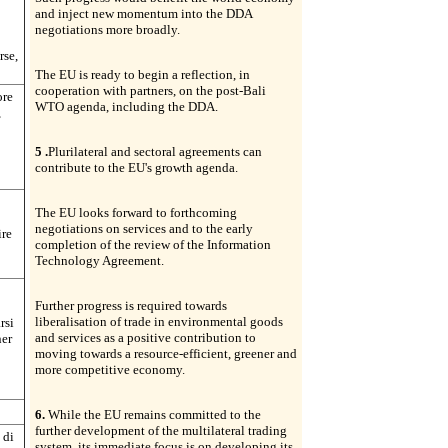
and inject new momentum into the DDA
negotiations more broadly.
rse,
The EU is ready to begin a reflection, in
cooperation with partners, on the post-Bali
ore
WTO agenda, including the DDA.
,
5 .
Plurilateral and sectoral agreements can
contribute to the EU's growth agenda.
The EU looks forward to forthcoming
negotiations on services and to the early
ire
completion of the review of the Information
Technology Agreement.
Further progress is required towards
liberalisation of trade in environmental goods
rsi
and services as a positive contribution to
ner
moving towards a resource-efficient, greener and
more competitive economy.
6.
While the EU remains committed to the
further development of the multilateral trading
 di
system, its immediate focus is on developing its