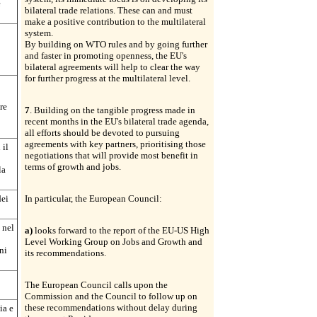
e
bilateral trade relations. These can and must
make a positive contribution to the multilateral
system.
By building on WTO rules and by going further
and faster in promoting openness, the EU's
bilateral agreements will help to clear the way
for further progress at the multilateral level.
re
7
. Building on the tangible progress made in
recent months in the EU's bilateral trade agenda,
all efforts should be devoted to pursuing
agreements with key partners, prioritising those
 il
negotiations that will provide most benefit in
terms of growth and jobs.
la
dei
In particular, the European Council:
 nel
a)
looks forward to the report of the EU-US High
Level Working Group on Jobs and Growth and
ni
its recommendations.
The European Council calls upon the
Commission and the Council to follow up on
these recommendations without delay during
ia e