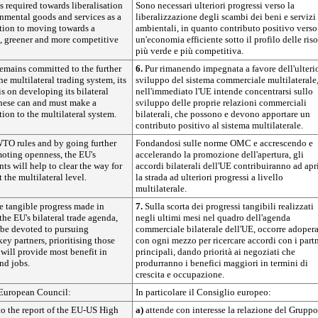
is required towards liberalisation
Sono necessari ulteriori progressi verso la
onmental goods and services as a
liberalizzazione degli scambi dei beni e servizi
ution to moving towards a
ambientali, in quanto contributo positivo verso
t, greener and more competitive
un'economia efficiente sotto il profilo delle riso
più verde e più competitiva.
emains committed to the further
6.
Pur rimanendo impegnata a favore dell'ulteri
e multilateral trading system, its
sviluppo del sistema commerciale multilaterale
s on developing its bilateral
nell'immediato l'UE intende concentrarsi sullo
These can and must make a
sviluppo delle proprie relazioni commerciali
tion to the multilateral system.
bilaterali, che possono e devono apportare un
contributo positivo al sistema multilaterale.
TO rules and by going further
Fondandosi sulle norme OMC e accrescendo e
moting openness, the EU's
accelerando la promozione dell'apertura, gli
ts will help to clear the way for
accordi bilaterali dell'UE contribuiranno ad apr
t the multilateral level.
la strada ad ulteriori progressi a livello
multilaterale.
e tangible progress made in
7.
Sulla scorta dei progressi tangibili realizzati
the EU's bilateral trade agenda,
negli ultimi mesi nel quadro dell'agenda
d be devoted to pursuing
commerciale bilaterale dell'UE, occorre adopera
ey partners, prioritising those
con ogni mezzo per ricercare accordi con i part
 will provide most benefit in
principali, dando priorità ai negoziati che
nd jobs.
produrranno i benefici maggiori in termini di
crescita e occupazione.
e European Council:
In particolare il Consiglio europeo:
to the report of the EU-US High
a)
attende con interesse la relazione del Gruppo