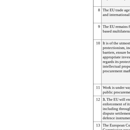
8
The EU trade age
and internationa
9
The EU remains fu
based multilatera
10
It is of the utmos
protectionism, in
barriers, ensure 
appropriate inve
regards its prote
intellectual prop
procurement mark
11
Work is under wa
public procureme
12
3.
The EU will ens
enforcement of its
including throug
dispute settlemen
defence instrume
13
The European Cou
Commission repor