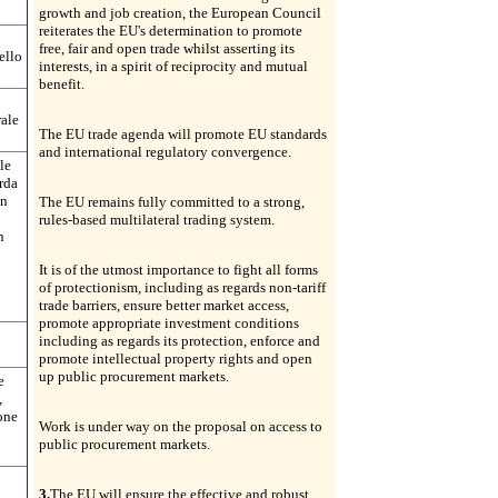
growth and job creation, the European Council
reiterates the EU's determination to promote
free, fair and open trade whilst asserting its
ello
interests, in a spirit of reciprocity and mutual
benefit.
rale
The EU trade agenda will promote EU standards
and international regulatory convergence.
le
rda
un
The EU remains fully committed to a strong,
rules-based multilateral trading system.
n
It is of the utmost importance to fight all forms
of protectionism, including as regards non-tariff
trade barriers, ensure better market access,
promote appropriate investment conditions
including as regards its protection, enforce and
promote intellectual property rights and open
up public procurement markets.
e
,
ione
Work is under way on the proposal on access to
public procurement markets.
3.
The EU will ensure the effective and robust