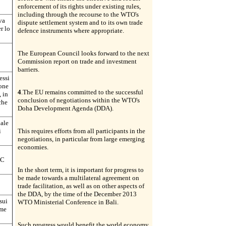
enforcement of its rights under existing rules,
including through the recourse to the WTO's
va
dispute settlement system and to its own trade
r lo
defence instruments where appropriate.
The European Council looks forward to the next
Commission report on trade and investment
barriers.
essi
ione
4
.The EU remains committed to the successful
 in
conclusion of negotiations within the WTO's
che
Doha Development Agenda (DDA).
iale
i
This requires efforts from all participants in the
negotiations, in particular from large emerging
economies.
MC
In the short term, it is important for progress to
be made towards a multilateral agreement on
trade facilitation, as well as on other aspects of
the DDA, by the time of the December 2013
sui
WTO Ministerial Conference in Bali.
ame
Such progress would benefit the world economy