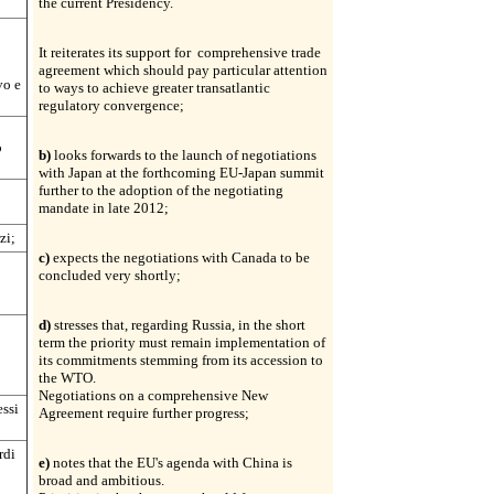
the current Presidency.
It reiterates its support for comprehensive trade
agreement which should pay particular attention
vo e
to ways to achieve greater transatlantic
regulatory convergence;
o
b)
looks forwards to the launch of negotiations
with Japan at the forthcoming EU-Japan summit
further to the adoption of the negotiating
mandate in late 2012;
zi;
c)
expects the negotiations with Canada to be
concluded very shortly;
d)
stresses that, regarding Russia, in the short
term the priority must remain implementation of
its commitments stemming from its accession to
the WTO.
Negotiations on a comprehensive New
essi
Agreement require further progress;
rdi
e)
notes that the EU's agenda with China is
broad and ambitious.