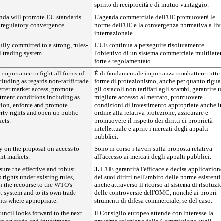
spirito di reciprocità e di mutuo vantaggio.
nda will promote EU standards
L'agenda commerciale dell'UE promuoverà le
l regulatory convergence.
norme dell'UE e la convergenza normativa a liv
internazionale.
lly committed to a strong, rules-
L'UE continua a perseguire risolutamente
l trading system.
l'obiettivo di un sistema commerciale multilate
forte e regolamentato.
t importance to fight all forms of
È di fondamentale importanza combattere tutte 
cluding as regards non-tariff trade
forme di protezionismo, anche per quanto rigua
better market access, promote
gli ostacoli non tariffari agli scambi, garantire 
stment conditions including as
migliore accesso al mercato, promuovere
ction, enforce and promote
condizioni di investimento appropriate anche i
erty rights and open up public
ordine alla relativa protezione, assicurare e
ets.
promuovere il rispetto dei diritti di proprietà
intellettuale e aprire i mercati degli appalti
pubblici.
y on the proposal on access to
Sono in corso i lavori sulla proposta relativa
nt markets.
all'accesso ai mercati degli appalti pubblici.
ure the effective and robust
3.
L'UE garantirà l'efficace e decisa applicazion
 rights under existing rules,
dei suoi diritti nell'ambito delle norme esistenti
h the recourse to the WTO's
anche attraverso il ricorso al sistema di risoluz
t system and to its own trade
delle controversie dell'OMC, nonché ai propri
nts where appropriate.
strumenti di difesa commerciale, se del caso.
ncil looks forward to the next
Il Consiglio europeo attende con interesse la
t on trade and investment
prossima relazione della Commissione sugli