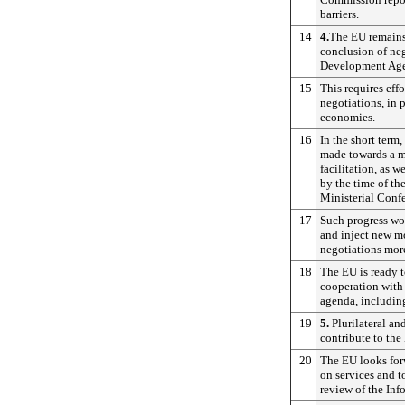
barriers.
14
4.
The EU remains
conclusion of ne
Development Ag
15
This requires effo
negotiations, in 
economies.
16
In the short term,
made towards a m
facilitation, as w
by the time of 
Ministerial Confe
17
Such progress wo
and inject new 
negotiations mor
18
The EU is ready t
cooperation with
agenda, includin
19
5.
Plurilateral an
contribute to the
20
The EU looks for
on services and t
review of the In