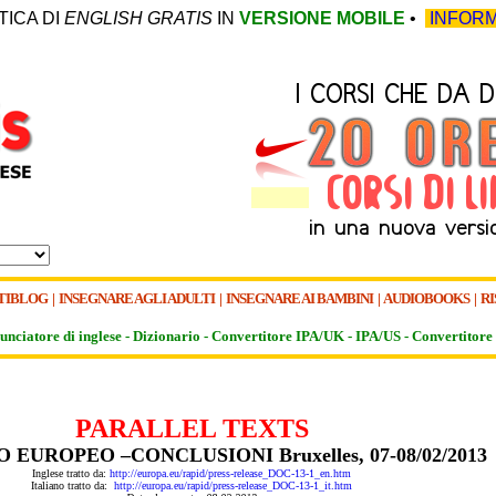
TICA DI
ENGLISH GRATIS
IN
VERSIONE MOBILE
•
INFORM
TIBLOG
|
INSEGNARE AGLI ADULTI
|
INSEGNARE AI BAMBINI
|
AUDIOBOOKS
|
RI
unciatore di inglese -
Dizionario -
Convertitore IPA/UK
-
IPA/US
-
Convertitore 
PARALLEL TEXTS
 EUROPEO –CONCLUSIONI Bruxelles, 07-08/02/2013
Inglese tratto da:
http://europa.eu/rapid/press-release_DOC-13-1_en.htm
Italiano tratto da:
http://europa.eu/rapid/press-release_DOC-13-1_it.htm