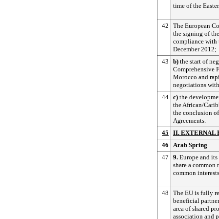
time of the Easte
42
The European Cou
the signing of th
compliance with 
December 2012;
43
b)
the start of n
Comprehensive F
Morocco and rapi
negotiations wit
44
c)
the developmen
the African/Carib
the conclusion o
Agreements.
45
II. EXTERNAL
46
Arab Spring
47
9.
Europe and its
share a common 
common interests
48
The EU is fully r
beneficial partne
area of shared pro
association and 