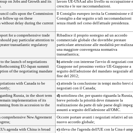
oup on Jobs and Growth and its
lavoro UE-USA ad alto livello su occupazione 
.
crescita e le sue raccomandazioni.
uncil calls upon the Commission
Il Consiglio europeo invita la Commissione e il
o follow up on these
Consiglio a dar seguito a tali raccomandazioni
without delay during the current
senza ritardi nel corso dell'attuale presidenza.
support for a comprehensive trade
Ribadisce il proprio sostegno ad un accordo
hould pay particular attention to
commerciale globale che dovrebbe prestare
reater transatlantic regulatory
particolare attenzione alle modalità per realizza
una maggiore convergenza normativa
transatlantica;
to the launch of negotiations
b)
attende con interesse l'avvio di negoziati con
e forthcoming EU-Japan summit
Giappone nel prossimo vertice UE-Giappone a
option of the negotiating mandate
seguito dell'adozione del mandato negoziale al
fine del 2012;
gotiations with Canada to be
c)
attende la conclusione in tempi molto brevi 
hortly;
negoziati con il Canada;
egarding Russia, in the short term
d)
sottolinea che, per quanto riguarda la Russia,
 remain implementation of its
breve periodo la priorità deve rimanere la
ming from its accession to the
realizzazione da parte di tale paese degli impeg
assunti a seguito dell'adesione all'OMC.
 a comprehensive New Agreement
Occorre portare avanti i negoziati relativi ad un
ogress;
nuovo accordo globale;
EU's agenda with China is broad
e)
rileva che l'agenda dell'UE con la Cina è amp