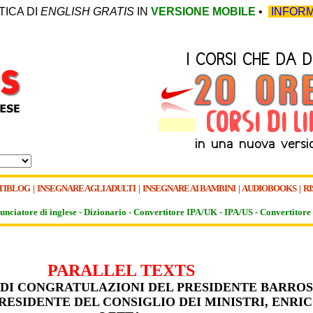
TICA DI
ENGLISH GRATIS
IN
VERSIONE MOBILE
•
INFORM
TIBLOG
|
INSEGNARE AGLI ADULTI
|
INSEGNARE AI BAMBINI
|
AUDIOBOOKS
|
RI
unciatore di inglese -
Dizionario -
Convertitore IPA/UK
-
IPA/US
-
Convertitore 
PARALLEL TEXTS
DI CONGRATULAZIONI DEL PRESIDENTE BARRO
RESIDENTE DEL CONSIGLIO DEI MINISTRI, ENRI