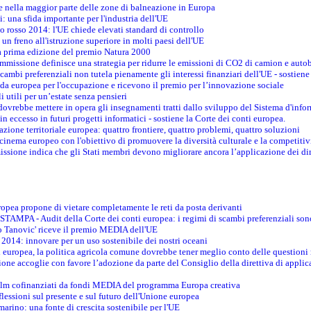
te nella maggior parte delle zone di balneazione in Europa
i: una sfida importante per l'industria dell'UE
o rosso 2014: l'UE chiede elevati standard di controllo
 un freno all'istruzione superiore in molti paesi dell'UE
lla prima edizione del premio Natura 2000
ommissione definisce una strategia per ridurre le emissioni di CO2 di camion e auto
scambi preferenziali non tutela pienamente gli interessi finanziari dell'UE - sostiene
ida europea per l'occupazione e ricevono il premio per l’innovazione sociale
 utili per un’estate senza pensieri
vrebbe mettere in opera gli insegnamenti tratti dallo sviluppo del Sistema d'inf
e in eccesso in futuri progetti informatici - sostiene la Corte dei conti europea.
zione territoriale europea: quattro frontiere, quattro problemi, quattro soluzioni
 cinema europeo con l'obiettivo di promuovere la diversità culturale e la competitivi
ssione indica che gli Stati membri devono migliorare ancora l’applicazione dei diri
opea propone di vietare completamente le reti da posta derivanti
PA - Audit della Corte dei conti europea: i regimi di scambi preferenziali son
co Tanovic' riceve il premio MEDIA dell'UE
 2014: innovare per un uso sostenibile dei nostri oceani
 europea, la politica agricola comune dovrebbe tener meglio conto delle questioni re
ne accoglie con favore l’adozione da parte del Consiglio della direttiva di applica
film cofinanziati da fondi MEDIA del programma Europa creativa
flessioni sul presente e sul futuro dell'Unione europea
marino: una fonte di crescita sostenibile per l'UE