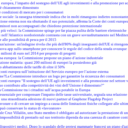
 europea, l’impatto del sostegno dell’UE agli investimenti e alla promozione per ac
n è chiaramente dimostrato
e condizioni di mercato per i consumatori
e sociale: la rassegna trimestrale indica che in molti rimangono indietro nonostant
azione esterna non sta sfruttando il suo potenziale, afferma la Corte dei conti europe
i minori non accompagnati che chiedono protezione internazionale
e più veloci: la Commissione spinge per far piazza pulita delle barriere elettroniche
tici nell’Atlantico nordorientale contrasta con un grave sovrasfruttamento nel Medit
e alle possibilità di pesca per il 2015
un'azione: un'indagine rivela che più dell'80% degli insegnanti dell'UE si ritengon
nuova app sullo smartphone per conoscere le regole del codice della strada ovunque
 milioni di euro nel 2014 per proposte di progetti
esa europea: la Commissione propone un piano d’azione industriale
azione malattia: quasi 200 milioni di europei la possiedono già
o abbattimento delle tariffe di oltre il 50%
conti europea sull’istituzione del Servizio europeo per l’azione esterna
ine?La Commissione introduce un logo per garantire la sicurezza dei consumatori
conti europea “Il sostegno dell’UE agli investimenti e alla promozione nel settore v
uo contributo alla competitività dei vini dell’Unione è dimostrato?”
 Commissione tra i cittadini sull’acqua potabile in Europa
è essenziale per compensare l'impatto delle tasse universitarie, segnala una relazione
na straordinaria adesione di nuovi partner al Graphene Flagship Project
vorare o di cercare un impiego a causa delle limitazioni fisiche collegate alle ultim
può conservare lo status di «lavoratore»
le Cruz Villalón, uno Stato membro è obbligato ad autorizzare la prestazione di un
mpossibilità di prestarlo sul suo territorio dipenda da una carenza di carattere cont
i dispositivi medici. Dopo lo scandalo delle protesi mammarie francesi un piano d'azi