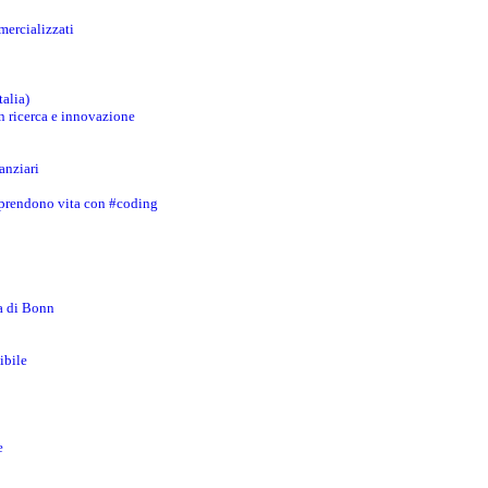
mercializzati
talia)
in ricerca e innovazione
anziari
 prendono vita con #coding
za di Bonn
ibile
e