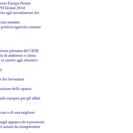
corso Europa Nostra
EXPO Global 2014
ito agli investimenti dei
ezza stradale
la politica agricola comune
essione plenaria del CESE
ia di ambiente e clima
 in merito agli obiettivi
zi
e dei lavoratori
cazione dello spazio
do europeo per gli affari
curi e di una migliore
ugli apparecchi a pressione
e azioni da intraprendere