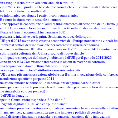
on estingue il suo diritto alle ferie annuali retribuite
erale Yves Bot, i prodotti a base di erbe aromatiche e di cannabinoidi sintetici com
tivi non costituiscono medicinali
to informatico per aiutare i pazienti con trauma cranico
 contro lo sfruttamento sessuale di minori
ione approva la concessione di aiuti al funzionamento all'aeroporto dello Stretto (I
po BEI uniscono le forze per mobilitare fino a 48 miliardi di euro di investimenti 
rafforzare i legami economici fra Panama e l'UE
resenta le iniziative per la prima Settimana europea dello sport
ll'UE per il 2015 favorisce la crescita economica dell'Europa nonostante i vincoli fin
formare il settore dell’innovazione per sostenere la ripresa economica
erdere: la settimana UE della programmazione 11-17 ottobre 2014. Le vostre idee
la diplomazia culturale dell'UE ha bisogno di nuovo slancio
oro: il quadro strategico definisce gli obiettivi dell'UE per il periodo 2014-2020
piano francese la Commissione intensifica le azioni in materia di controllo
pita l'esposizione d'architettura "Made in Europe"
ter europeo in traduzione" attribuito a sessanta università
l'UE per una più ambiziosa azione globale per il clima in occasione della conferen
ccomandazioni specifiche per paese 2014
mmissione rafforza le norme sulle importazioni di agrumi dal Sud Africa
ione per contrastare la povertà a livello mondiale e promuovere lo sviluppo sosten
me strategiche europee (extract)
dell'UE in dettaglio
uropei: la Commissione risponde a "Uno di noi"
ll’Agenda digitale UE 2014: a che punto siamo?
ommissione presenta una strategia globale per aumentare la sicurezza delle fornitur
finanziare ricerca, istruzione, sostegno alle imprese e politica di coesione
rsità di risorse finanziarie ostacola la commercializzazione delle innovazioni