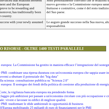
convinced that relations between
Sono personalmente convinto che le relazioni tr
ment and the European
nuovo governo e la Commissione europea sara
prove to be rewarding and
fruttuose e costruttive, come è del resto tradizi
 moreover, has traditionally been
del Suo paese.
r country.
 success with your newly assumed
Le auguro grande successo nella Sua nuova, alt
responsabilità.
 RISORSE - OLTRE 1400 TESTI PARALLELI
ti europea: La Commissione ha gestito in maniera efficace l’integrazione del sosteg
le PMI: combinare una ripresa duratura con un'economia europea che sappia usare in 
verni a sfruttare il potenziale dei "big data"
della scienza: consultazione pubblica su "Scienza 2.0"
i europea: Il sostegno dei fondi della politica di coesione alla produzione di energi
 Corte, la vigilanza bancaria europea sta prendendo forma
iclaggio più ambiziosi per passare a un'economia circolare con più occupazione e cr
le: vivere e lavorare in edifici di migliore qualità
e PMI: trasformare le sfide ambientali in opportunità di business
ell'Europa mobilitando 25 miliardi di euro di finanziamenti per le PMI