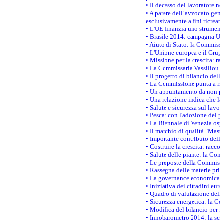
• Il decesso del lavoratore n
• A parere dell’avvocato gen
esclusivamente a fini ricrea
• L'UE finanzia uno strumen
• Brasile 2014: campagna UE
• Aiuto di Stato: la Commiss
• L'Unione europea e il Grup
• Missione per la crescita: 
• La Commissaria Vassiliou p
• Il progetto di bilancio de
• La Commissione punta a ri
• Un appuntamento da non p
• Una relazione indica che 
• Salute e sicurezza sul lav
• Pesca: con l'adozione del 
• La Biennale di Venezia os
• Il marchio di qualità "Mas
• Importante contributo del
• Costruire la crescita: ra
• Salute delle piante: la Co
• Le proposte della Commiss
• Rassegna delle materie pri
• La governance economica 
• Iniziativa dei cittadini e
• Quadro di valutazione de
• Sicurezza energetica: la C
• Modifica del bilancio per 
• Innobarometro 2014: la sca