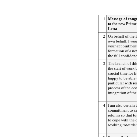
1
Message of congr
to the new Prime
Letta
2
On behalf of the
own behalf, I wou
your appointment
formation of a n
the full confidenc
3
The launch of thi
the start of work
crucial time for 
happy to be able 
particular with re
process of the ec
integration of th
4
I am also certain 
commitment to car
reforms so that to
to cope with the 
working towards r