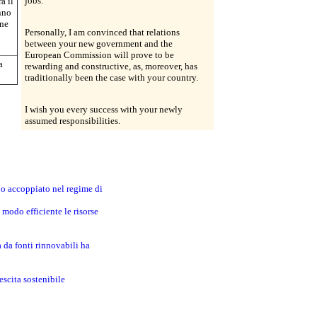
jobs.
a il
nno
one
Personally, I am convinced that relations
between your new government and the
European Commission will prove to be
a
rewarding and constructive, as, moreover, has
traditionally been the case with your country.
I wish you every success with your newly
assumed responsibilities.
no accoppiato nel regime di
modo efficiente le risorse
a da fonti rinnovabili ha
escita sostenibile