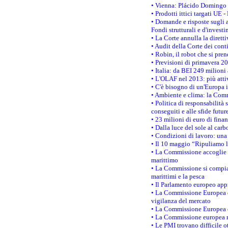
• Vienna: Plácido Domingo e
• Prodotti ittici targati U
• Domande e risposte sugli a
Fondi strutturali e d'inves
• La Corte annulla la diretti
• Audit della Corte dei cont
• Robin, il robot che si pre
• Previsioni di primavera 201
• Italia: da BEI 249 milioni
• L'OLAF nel 2013: più attiv
• C'è bisogno di un'Europa i
• Ambiente e clima: la Comm
• Politica di responsabilità 
conseguiti e alle sfide futur
• 23 milioni di euro di fina
• Dalla luce del sole al car
• Condizioni di lavoro: una 
• Il 10 maggio “Ripuliamo 
• La Commissione accoglie c
marittimo
• La Commissione si compiac
marittimi e la pesca
• Il Parlamento europeo app
• La Commissione Europea es
vigilanza del mercato
• La Commissione Europea es
• La Commissione europea me
• Le PMI trovano difficile ot