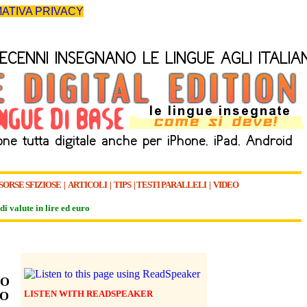
ATIVA PRIVACY
SORSE SFIZIOSE
|
ARTICOLI
|
TIPS
|
TESTI PARALLELI
|
VIDEO
di valute in lire ed euro
SO
LISTEN WITH READSPEAKER
CO