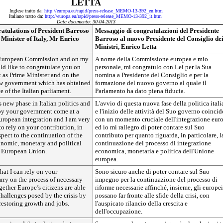
LETTA
Inglese tratto da:
http://europa.eu/rapid/press-release_MEMO-13-392_en.htm
Italiano tratto da:
http://europa.eu/rapid/press-release_MEMO-13-392_it.htm
Data documento: 30-04-2013
atulations of President Barroso
Messaggio di congratulazioni del Presidente
 Minister of Italy, Mr Enrico
Barroso al nuovo Presidente del Consiglio de
Ministri, Enrico Letta
 European Commission and on my
A nome della Commissione europea e mio
ld like to congratulate you on
personale, mi congratulo con Lei per la Sua
 as Prime Minister and on the
nomina a Presidente del Consiglio e per la
ew government which has obtained
formazione del nuovo governo al quale il
e of the Italian parliament.
Parlamento ha dato piena fiducia.
s new phase in Italian politics and
L'avvio di questa nuova fase della politica ital
 by your government come at a
e l'inizio delle attività del Suo governo coinci
European integration and I am very
con un momento cruciale dell'integrazione eur
to rely on your contribution, in
ed io mi rallegro di poter contare sul Suo
spect to the continuation of the
contributo per quanto riguarda, in particolare, l
onomic, monetary and political
continuazione del processo di integrazione
e European Union.
economica, monetaria e politica dell'Unione
europea.
that I can rely on your
Sono sicuro anche di poter contare sul Suo
ry on the process of necessary
impegno per la continuazione del processo di
gether Europe’s citizens are able
riforme necessarie affinché, insieme, gli europei
challenges posed by the crisis by
possano far fronte alle sfide della crisi, con
estoring growth and jobs.
l'auspicato rilancio della crescita e
dell'occupazione.