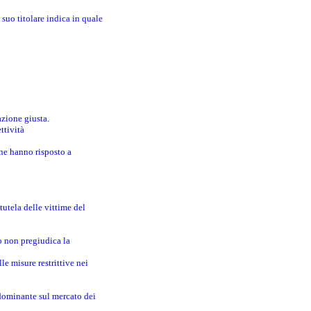
suo titolare indica in quale
azione giusta.
ttività
che hanno risposto a
utela delle vittime del
o non pregiudica la
le misure restrittive nei
 dominante sul mercato dei