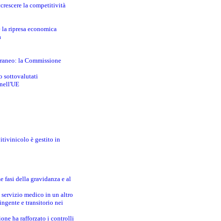
crescere la competitività
e la ripresa economica
a
erraneo: la Commissione
o sottovalutati
 nell'UE
itivinicolo è gestito in
e fasi della gravidanza e al
 servizio medico in un altro
ingente e transitorio nei
one ha rafforzato i controlli