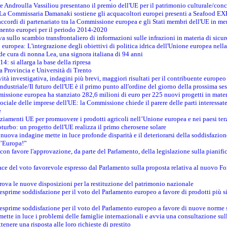
 Androulla Vassiliou presentano il premio dell'UE per il patrimonio culturale/con
E - La Commissaria Damanaki sostiene gli acquacoltori europei presenti a Seafood 
ccordi di partenariato tra la Commissione europea e gli Stati membri dell'UE in mer
timento europei per il periodo 2014-2020
va sullo scambio transfrontaliero di informazioni sulle infrazioni in materia di sicur
i europea: L'integrazione degli obiettivi di politica idrica dell'Unione europea nel
nde cura di nonna Lea, una signora italiana di 94 anni
4: si allarga la base della ripresa
 a Provincia e Università di Trento
ità investigativa, indagini più brevi, maggiori risultati per il contribuente europeo
ndustriale/Il futuro dell'UE è il primo punto all'ordine del giorno della prossima s
issione europea ha stanziato 282,6 milioni di euro per 225 nuovi progetti in mater
sociale delle imprese dell'UE: la Commissione chiede il parere delle parti interessate
e
nziamenti UE per promuovere i prodotti agricoli nell’Unione europea e nei paesi ter
boturbo: un progetto dell'UE realizza il primo cherosene solare
nuova indagine mette in luce profonde disparità e il deteriorarsi della soddisfazion
l’Europa!”
on favore l'approvazione, da parte del Parlamento, della legislazione sulla pianifi
e del voto favorevole espresso dal Parlamento sulla proposta relativa al nuovo Fon
rova le nuove disposizioni per la restituzione del patrimonio nazionale
prime soddisfazione per il voto del Parlamento europeo a favore di prodotti più si
prime soddisfazione per il voto del Parlamento europeo a favore di nuove norme s
tte in luce i problemi delle famiglie internazionali e avvia una consultazione sull
tenere una risposta alle loro richieste di prestito