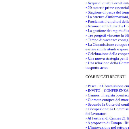
• Acqua di qualità eccellen
• 20 materie prime essenzial
• Stagione di pesca del tonn
• La carenza d'informazioni,
• Proclamati i vincitori de
• Azione per il clima: La C
• La gestione dei regimi di 
• Tre progetti vincono la Sf
• Tempo di vacanze: consigli
• La Commissione europea do
evitare simili ritardi e spes
• Celebrazione della coopera
• Una nuova strategia per il
• Una relazione della Commi
trasporto aereo
COMUNICATI RECENTI
• Pesca: la Commissione eur
• INVITO – CONFERENZA STAM
• Cannes: il regista bosnia
• Giornata europea del mare
• Secondo la Corte dei conti
• Occupazione: la Commissio
dei lavoratori
• Al Festival di Cannes 21 
• A proposito di Europa - Ri
• L'innovazione nel settore 