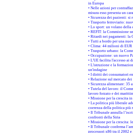
in Europa
• Nelle azioni per contraffa
misura esso presenta un cara
• Sicurezza dei pazienti: si 
• Trasporto ferroviario: nuov
• Lo sport: un volano della 
• REFIT: la Commissione sne
• Ritardi nei pagamenti: la 
• Tutti a bordo per una nuo
• Clima: 44 milioni di EUR d
• Trasporto urbano: la Commi
• Occupazione: un nuovo Pas
• L'UE facilita l'accesso ai 
• L'istruzione e la formazi
un'indagine
• I diritti dei consumatori e
• Relazione sul mercato dei 
• Sicurezza alimentare: 35 a
• Tutela del lavoro: il Comm
lavoro forzato e dei maritti
• Missione per la crescita i
• La politica più liberale 
coerenza della politica più r
• Il Tribunale annulla l’iscr
confronti della Siria
• Missione per la crescita: 
• Il Tribunale conferma l’am
processori x86 tra il 2002 e