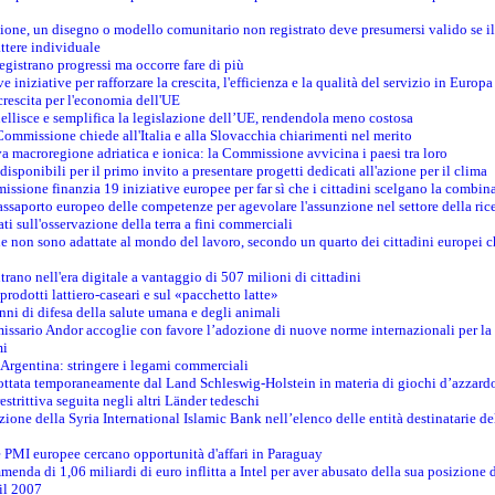
zione, un disegno o modello comunitario non registrato deve presumersi valido se il 
ttere individuale
registrano progressi ma occorre fare di più
e iniziative per rafforzare la crescita, l'efficienza e la qualità del servizio in Europa
crescita per l'economia dell'UE
llisce e semplifica la legislazione dell’UE, rendendola meno costosa
Commissione chiede all'Italia e alla Slovacchia chiarimenti nel merito
va macroregione adriatica e ionica: la Commissione avvicina i paesi tra loro
isponibili per il primo invito a presentare progetti dedicati all'azione per il clima
ssione finanzia 19 iniziative europee per far sì che i cittadini scelgano la combin
saporto europeo delle competenze per agevolare l'assunzione nel settore della rice
dati sull'osservazione della terra a fini commerciali
one non sono adattate al mondo del lavoro, secondo un quarto dei cittadini europei 
ntrano nell'era digitale a vantaggio di 507 milioni di cittadini
prodotti lattiero-caseari e sul «pacchetto latte»
nni di difesa della salute umana e degli animali
issario Andor accoglie con favore l’adozione di nuove norme internazionali per la t
mi
n Argentina: stringere i legami commerciali
adottata temporaneamente dal Land Schleswig-Holstein in materia di giochi d’azzard
estrittiva seguita negli altri Länder tedeschi
izione della Syria International Islamic Bank nell’elenco delle entità destinatarie del
le PMI europee cercano opportunità d'affari in Paraguay
menda di 1,06 miliardi di euro inflitta a Intel per aver abusato della sua posizione
 il 2007