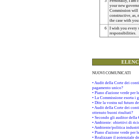
5
Personally, I am 
your new govern
Commission will 
constructive, as,
the case with you
6
I wish you every
responsibilities.
ELENCO
NUOVI COMUNICATI
• Audit della Corte dei con
pagamento unico?
• Piano d'azione verde per 
• La Commissione esorta i go
• Dite la vostra sul futuro 
• Audit della Corte dei cont
ottenuto buoni risultati?
• Secondo gli auditor della
• Ambiente: obiettivi di ric
• Ambiente/politica industria
• Piano d'azione verde per l
• Realizzare il potenziale d