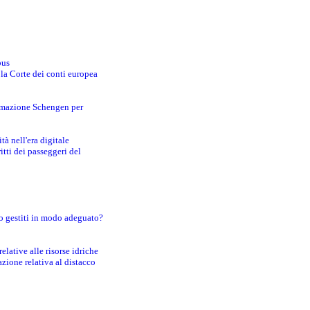
bus
 la Corte dei conti europea
ormazione Schengen per
tà nell'era digitale
tti dei passeggeri del
o gestiti in modo adeguato?
lative alle risorse idriche
zione relativa al distacco