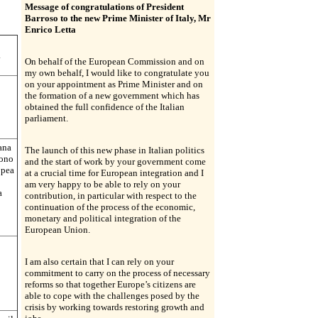
Message of congratulations of President
Barroso to the new Prime Minister of Italy, Mr
Enrico Letta
i
On behalf of the European Commission and on
my own behalf, I would like to congratulate you
on your appointment as Prime Minister and on
the formation of a new government which has
obtained the full confidence of the Italian
parliament.
iana
The launch of this new phase in Italian politics
dono
and the start of work by your government come
opea
at a crucial time for European integration and I
am very happy to be able to rely on your
a
contribution, in particular with respect to the
continuation of the process of the economic,
monetary and political integration of the
European Union.
I am also certain that I can rely on your
commitment to carry on the process of necessary
reforms so that together Europe’s citizens are
able to cope with the challenges posed by the
crisis by working towards restoring growth and