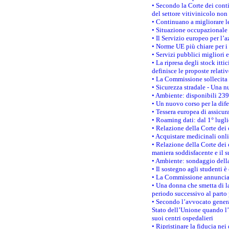
• Secondo la Corte dei conti
del settore vitivinicolo no
• Continuano a migliorare l
• Situazione occupazionale 
• Il Servizio europeo per l’
• Norme UE più chiare per 
• Servizi pubblici migliori 
• La ripresa degli stock it
definisce le proposte relativ
• La Commissione sollecita 
• Sicurezza stradale - Una 
• Ambiente: disponibili 239
• Un nuovo corso per la dif
• Tessera europea di assicur
• Roaming dati: dal 1° lugli
• Relazione della Corte dei 
• Acquistare medicinali onl
• Relazione della Corte dei 
maniera soddisfacente e il s
• Ambiente: sondaggio della
• Il sostegno agli studenti 
• La Commissione annuncia u
• Una donna che smetta di la
periodo successivo al parto 
• Secondo l’avvocato genera
Stato dell’Unione quando l’i
suoi centri ospedalieri
• Ripristinare la fiducia ne