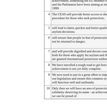
achievement, something the EU Member S
and the Parliament have been aiming at si
1999.
4
The CEAS will provide better access to th
procedure for those who seek protection;
5
will lead to fairer, quicker and better quali
asylum decisions;
6
will ensure that people in fear of persecuti
not be returned to danger;
7
and will provide dignified and decent con
both for those who apply for asylum and 
are granted international protection withi
8
We have travelled a tough road to get here
achievement is not yet fully complete.
9
We now need to put in a great effort to im
our legislation and ensure this common s
will function well and uniformly.
10
Only then we will have an area of protecti
solidarity deserving its name - an achieve
we can be proud of.