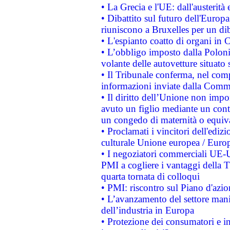
• La Grecia e l'UE: dall'austerità
• Dibattito sul futuro dell'Europa:
riuniscono a Bruxelles per un di
• L'espianto coatto di organi in 
• L’obbligo imposto dalla Polonia 
volante delle autovetture situato s
• Il Tribunale conferma, nel compl
informazioni inviate dalla Commi
• Il diritto dell’Unione non imp
avuto un figlio mediante un contr
un congedo di maternità o equiv
• Proclamati i vincitori dell'edi
culturale Unione europea / Euro
• I negoziatori commerciali UE-U
PMI a cogliere i vantaggi della 
quarta tornata di colloqui
• PMI: riscontro sul Piano d'azi
• L’avanzamento del settore manifa
dell’industria in Europa
• Protezione dei consumatori e in