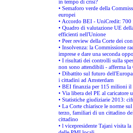
in tempo di crisi?
• Semaforo verde della Commission
europei
• Accordo BEI - UniCredit: 700 m
• Quadro di valutazione UE della 
efficienti nell'Unione
• Peer review della Corte dei cont
• Insolvenza: la Commissione ra
imprese e dare una seconda oppor
• I risultati dei controlli sulla s
non sono attendibili - afferma la
• Dibattito sul futuro dell'Europ
i cittadini ad Amsterdam
• BEI finanzia per 115 milioni i
• Via libera del PE al caricatore u
• Statistiche giudiziarie 2013: ci
• La Corte chiarisce le norme sul 
terzo, familiari di un cittadino 
cittadino
• l vicepresidente Tajani visita l
delle PMI locali