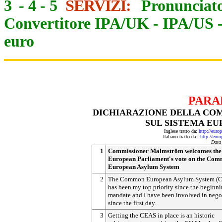
3
-
4
-
5
SERVIZI:
Pronunciato
Convertitore IPA/UK
-
IPA/US
euro
PARA
DICHIARAZIONE DELLA CO
SUL SISTEMA EU
Inglese tratto da:
http://eur
Italiano tratto da:
http://eur
Data
1
Commissioner Malmström welcomes the
European Parliament's vote on the Co
European Asylum System
2
The Common European Asylum System (
has been my top priority since the beginn
mandate and I have been involved in nego
since the first day.
3
Getting the CEAS in place is an historic