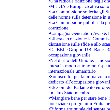
•Una radicale riduzione degli oner
•MEDIA e Europa creativa sotto i r
•La Commissione sollecita gli Sta
delle norme sulla detenzione in 
•La Commissione pubblica la prim
corruzione
•Campagna Generation Awake: bast
•Libera circolazione: la Commiss
discussione sulle sfide e allo sca
•Da BEI e Gruppo UBI Banca 35
occupazione giovanile
•Nel diritto dell’Unione, la nozi
intesa in modo autonomo rispetto 
internazionale umanitario
•Sottoscritto, per la prima volta 
dedicato all’occupazione giovani
•Elezioni del Parlamento europeo: 
un altro Stato membro
•“Mangiare bene per stare bene”
potenziare i programmi Frutta nel
•Riforma strutturale del settore 