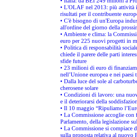
• Italia: da BEI 249 milioni a Pr
• L'OLAF nel 2013: più attività i
risultati per il contribuente euro
• C'è bisogno di un'Europa indust
all'ordine del giorno della pros
• Ambiente e clima: la Commissi
euro per 225 nuovi progetti in m
• Politica di responsabilità soci
chiede il parere delle parti interes
sfide future
• 23 milioni di euro di finanzia
nell’Unione europea e nei paesi t
• Dalla luce del sole al carboturb
cherosene solare
• Condizioni di lavoro: una nuov
e il deteriorarsi della soddisfazio
• Il 10 maggio “Ripuliamo l’Eur
• La Commissione accoglie con fa
Parlamento, della legislazione su
• La Commissione si compiace de
sulla proposta relativa al nuovo 