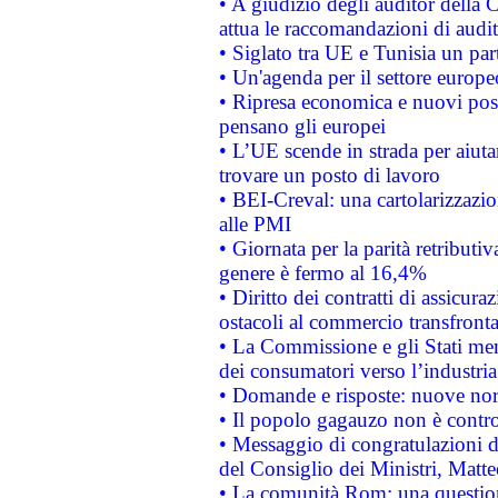
• A giudizio degli auditor della
attua le raccomandazioni di aud
• Siglato tra UE e Tunisia un part
• Un'agenda per il settore europe
• Ripresa economica e nuovi post
pensano gli europei
• L’UE scende in strada per aiutar
trovare un posto di lavoro
• BEI-Creval: una cartolarizzazio
alle PMI
• Giornata per la parità retributiv
genere è fermo al 16,4%
• Diritto dei contratti di assicura
ostacoli al commercio transfronta
• La Commissione e gli Stati mem
dei consumatori verso l’industria
• Domande e risposte: nuove norm
• Il popolo gagauzo non è contr
• Messaggio di congratulazioni d
del Consiglio dei Ministri, Matt
• La comunità Rom: una questio