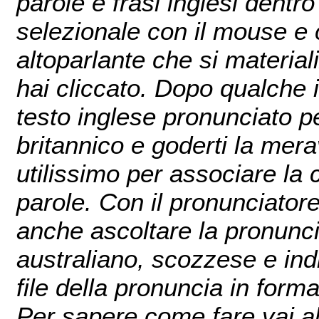
parole e frasi inglesi dentro la striscia gialla
selezionale con il mouse e cl
altoparlante che si materiali
hai cliccato. Dopo qualche istante potrai ascoltare il
testo inglese pronunciato perfettamente in inglese
britannico e goderti la meraviglia dell'effetto karaoke,
utilissimo per associare la corretta pronuncia alle
parole. Con il pronunciatore 
anche ascoltare la pronunci
australiano, scozzese e indiano e, se vuoi, salvare il
file della pronuncia in formato mp3 sul tuo computer.
Per sapere come fare vai a