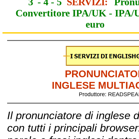
3
-
4
-
5
SERVIZI:
Pronu
Convertitore IPA/UK
-
IPA/
euro
PRONUNCIATORE
INGLESE MULTI
Produttore: READSPE
Il pronunciatore di inglese di ReadSpeaker funzi
con tutti i principali browser