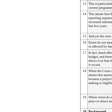
13
This is particular
current programmi
14
This meant that 
reporting require
increased substan
last few years.
15
And yet the error
16
Errors do not mea
or affected by fra
17
In fact, fraud aff
budget, and there
detect it so that
it occurs.
18
When the Court of 
means that money
because a project
making it eligibl
19
Where errors do o
place to detect a
20
Background