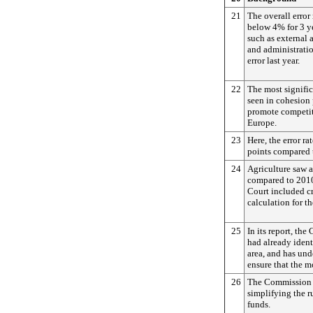
21
The overall error
below 4% for 3 ye
such as external
and administratio
error last year.
22
The most signifi
seen in cohesion 
promote competit
Europe.
23
Here, the error r
points compared 
24
Agriculture saw an
compared to 2010,
Court included cr
calculation for the
25
In its report, th
had already ident
area, and has und
ensure that the m
26
The Commission h
simplifying the 
funds.