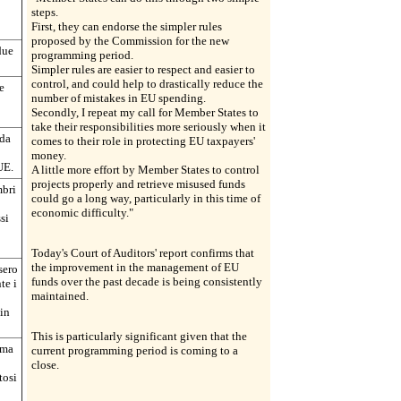
steps.
First, they can endorse the simpler rules
proposed by the Commission for the new
due
programming period.
Simpler rules are easier to respect and easier to
control, and could help to drastically reduce the
e
number of mistakes in EU spending.
Secondly, I repeat my call for Member States to
take their responsibilities more seriously when it
 da
comes to their role in protecting EU taxpayers'
money.
UE.
A little more effort by Member States to control
projects properly and retrieve misused funds
mbri
could go a long way, particularly in this time of
economic difficulty."
si
Today's Court of Auditors' report confirms that
the improvement in the management of EU
sero
funds over the past decade is being consistently
te i
maintained.
 in
This is particularly significant given that the
rma
current programming period is coming to a
close.
tosi