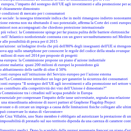
 europea, l’impatto del sostegno dell’UE agli investimenti e alla promozione per ac
n è chiaramente dimostrato
e condizioni di mercato per i consumatori
e sociale: la rassegna trimestrale indica che in molti rimangono indietro nonostant
azione esterna non sta sfruttando il suo potenziale, afferma la Corte dei conti europe
i minori non accompagnati che chiedono protezione internazionale
e più veloci: la Commissione spinge per far piazza pulita delle barriere elettroniche
tici nell’Atlantico nordorientale contrasta con un grave sovrasfruttamento nel Medit
e alle possibilità di pesca per il 2015
un'azione: un'indagine rivela che più dell'80% degli insegnanti dell'UE si ritengon
nuova app sullo smartphone per conoscere le regole del codice della strada ovunque
 milioni di euro nel 2014 per proposte di progetti
esa europea: la Commissione propone un piano d’azione industriale
azione malattia: quasi 200 milioni di europei la possiedono già
o abbattimento delle tariffe di oltre il 50%
conti europea sull’istituzione del Servizio europeo per l’azione esterna
ine?La Commissione introduce un logo per garantire la sicurezza dei consumatori
conti europea “Il sostegno dell’UE agli investimenti e alla promozione nel settore v
uo contributo alla competitività dei vini dell’Unione è dimostrato?”
 Commissione tra i cittadini sull’acqua potabile in Europa
è essenziale per compensare l'impatto delle tasse universitarie, segnala una relazione
na straordinaria adesione di nuovi partner al Graphene Flagship Project
vorare o di cercare un impiego a causa delle limitazioni fisiche collegate alle ultim
può conservare lo status di «lavoratore»
le Cruz Villalón, uno Stato membro è obbligato ad autorizzare la prestazione di un
mpossibilità di prestarlo sul suo territorio dipenda da una carenza di carattere cont
i dispositivi medici. Dopo lo scandalo delle protesi mammarie francesi un piano d'azi