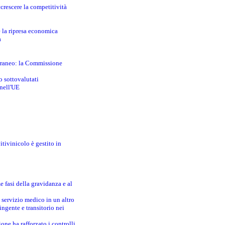
crescere la competitività
e la ripresa economica
a
erraneo: la Commissione
o sottovalutati
 nell'UE
itivinicolo è gestito in
e fasi della gravidanza e al
 servizio medico in un altro
ingente e transitorio nei
one ha rafforzato i controlli