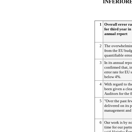
INFERIORE
1
Overall error r
for third year in
annual report
2
The overwhelmin
from the EU budge
quantifiable error
3
In its annual repo
confirmed that, i
error rate for EU
below 4%.
4
With regard to th
been given a clea
Auditors for the f
5
"Over the past f
delivered on its 
management and c
6
Our work is by no
time for our partn
said Algirdas Še