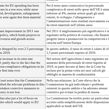
 rate for EU spending has been
Per il terzo anno consecutivo la percentuale
ars in a row now, while areas
complessiva di errori nelle spese dell’UE è stata
 aid, development, enlargement
inferiore al 4%, mentre settori quali gli aiuti
n were again free from material
esterni, lo sviluppo, l’allargamento e
l’amministrazione sono risultati nuovamente es
da errori materiali nell’ultimo anno.
cant improvement in 2011 was
Nel 2011 il miglioramento più significativo è s
policy, which funds projects to
registrato nella politica di coesione, che finanz
iveness and growth across
progetti intesi a promuovere la competitività e 
crescita nell’intera Europa.
ate dropped by over 2.5 percentage
In questo ambito, il tasso di errore è calato di ol
to 2010.
2,5 punti percentuali rispetto al 2010.
 increase in its error rate
Nel settore dell’agricoltura è stato registrato un
 partly due to the fact that the
aumento della percentuale di errori rispetto al
oss-compliance obligations in its
2010, in parte dovuto al fatto che la Corte ha
 first time ever.
incluso per la prima volta nei suoi calcoli gli
obblighi in materia di condizionalità.
e Court notes that the Commission
Nella sua relazione, la Corte rileva che la
ified the relevant problems in this
Commissione ha già individuato i problemi
ertaken corrective measures to
esistenti in questo ambito e ha adottato misure
oney is not lost.
correttive per evitare la perdita di risorse.
as also put a lot of focus on
La Commissione ha inoltre posto un particolare
rules which would apply to EU
accento sulla semplificazione delle disposizion
applicabili ai fondi dell’UE.