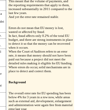
This meant that the volume of payments, and
the reporting requirements that apply to them,
increased substantially in 2011 compared to the
last few years.
ta
And yet the error rate remained stable.
dei
Errors do not mean that EU money is lost,
wasted or affected by fraud.
e.
In fact, fraud affects only 0.2% of the total EU
budget, and there are strong instruments in place
to detect it so that the money can be recovered
.
when it occurs.
When the Court of Auditors refers to an error
l
rate, it means that money should not have been
paid out because a project did not meet the
detailed rules making it eligible for EU funding.
Where errors do occur, solid mechanisms are in
place to detect and correct them.
le
Background
ai
The overall error rate for EU spending has been
below 4% for 3 years in a row now, while areas
such as external aid, development, enlargement
and administration were again free from material
error last year.