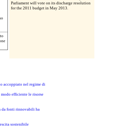
Parliament will vote on its discharge resolution
for the 2011 budget in May 2013.
no
nto
ione
no accoppiato nel regime di
modo efficiente le risorse
a da fonti rinnovabili ha
escita sostenibile