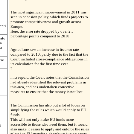
The most significant improvement in 2011 was
seen in cohesion policy, which funds projects to
promote competitiveness and growth across
enti
Europe.
Here, the error rate dropped by over 2.5
percentage points compared to 2010.
tato
ia
la
Agriculture saw an increase in its error rate
compared to 2010, partly due to the fact that the
Court included cross-compliance obligations in
tre
its calculation for the first time ever.
I
n its report, the Court notes that the Commission
had already identified the relevant problems in
this area, and has undertaken corrective
measures to ensure that the money is not lost.
The Commission has also put a lot of focus on
simplifying the rules which would apply to EU
funds.
This will not only make EU funds more
accessible to those who need them, but it would
i
also make it easier to apply and enforce the rules
related to EU spending, thereby reducing errors