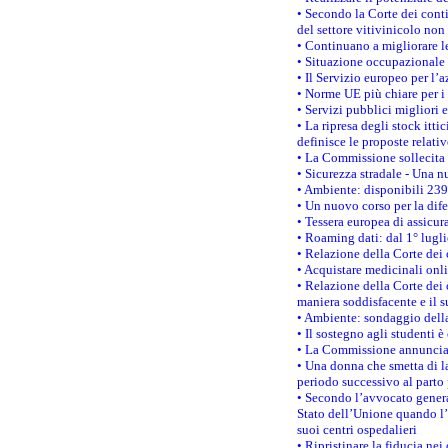
• Secondo la Corte dei conti
del settore vitivinicolo no
• Continuano a migliorare l
• Situazione occupazionale 
• Il Servizio europeo per l’
• Norme UE più chiare per 
• Servizi pubblici migliori 
• La ripresa degli stock it
definisce le proposte relativ
• La Commissione sollecita 
• Sicurezza stradale - Una 
• Ambiente: disponibili 239
• Un nuovo corso per la dif
• Tessera europea di assicur
• Roaming dati: dal 1° lugli
• Relazione della Corte dei 
• Acquistare medicinali onl
• Relazione della Corte dei 
maniera soddisfacente e il s
• Ambiente: sondaggio della
• Il sostegno agli studenti 
• La Commissione annuncia u
• Una donna che smetta di la
periodo successivo al parto 
• Secondo l’avvocato genera
Stato dell’Unione quando l’i
suoi centri ospedalieri
• Ripristinare la fiducia ne