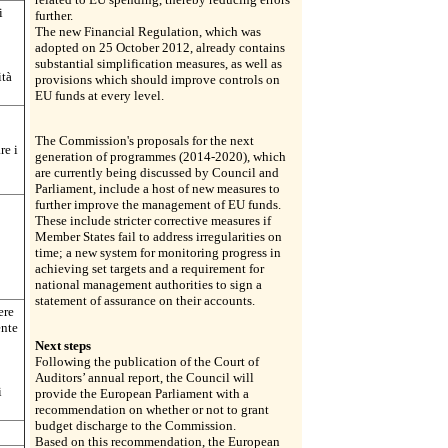
i
further.
The new Financial Regulation, which was
adopted on 25 October 2012, already contains
substantial simplification measures, as well as
ità
provisions which should improve controls on
EU funds at every level.
5
The Commission's proposals for the next
re i
generation of programmes (2014-2020), which
are currently being discussed by Council and
Parliament, include a host of new measures to
further improve the management of EU funds.
These include stricter corrective measures if
Member States fail to address irregularities on
time; a new system for monitoring progress in
achieving set targets and a requirement for
national management authorities to sign a
statement of assurance on their accounts.
ere
ente
Next steps
Following the publication of the Court of
Auditors’ annual report, the Council will
i
provide the European Parliament with a
recommendation on whether or not to grant
budget discharge to the Commission.
Based on this recommendation, the European