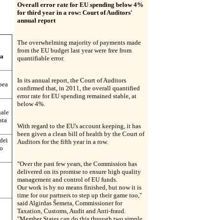
Overall error rate for EU spending below 4%
for third year in a row: Court of Auditors'
annual report
The overwhelming majority of payments made
from the EU budget last year were free from
la
quantifiable error.
In its annual report, the Court of Auditors
opea
confirmed that, in 2011, the overall quantified
error rate for EU spending remained stable, at
below 4%.
uale
sta
With regard to the EU's account keeping, it has
been given a clean bill of health by the Court of
dei
Auditors for the fifth year in a row.
to
"Over the past few years, the Commission has
delivered on its promise to ensure high quality
management and control of EU funds.
Our work is by no means finished, but now it is
time for our partners to step up their game too,"
said Algirdas Šemeta, Commissioner for
Taxation, Customs, Audit and Anti-fraud.
"Member States can do this through two simple