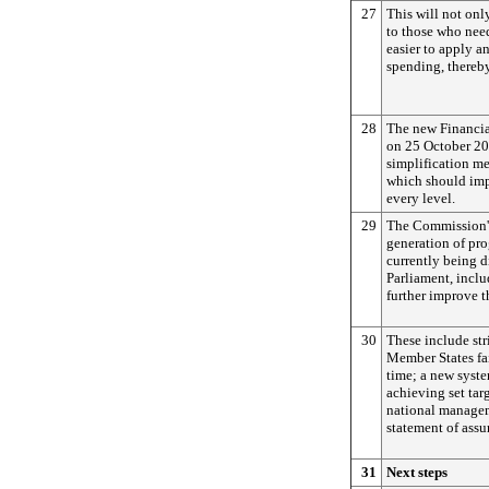
27
This will not on
to those who need
easier to apply a
spending, thereby
28
The new Financia
on 25 October 201
simplification me
which should imp
every level.
29
The Commission's
generation of pr
currently being 
Parliament, inclu
further improve 
30
These include str
Member States fai
time; a new syste
achieving set tar
national managem
statement of assu
31
Next steps