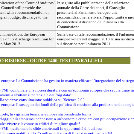
lication of the Court of Auditors’
In seguito alla pubblicazione della relazione
e Council will provide the
annuale della Corte dei conti, il Consiglio
ment with a recommendation on
presenterà al Parlamento europeo una
 grant budget discharge to the
raccomandazione relativa all’opportunità o me
di concedere il discarico del bilancio alla
Commissione.
commendation, the European
Sulla base di tale raccomandazione, il Parlame
ote on its discharge resolution for
europeo voterà nel maggio 2013 la sua risoluz
 in May 2013.
sul discarico per il bilancio 2011.
 RISORSE - OLTRE 1400 TESTI PARALLELI
ti europea: La Commissione ha gestito in maniera efficace l’integrazione del sosteg
le PMI: combinare una ripresa duratura con un'economia europea che sappia usare in 
verni a sfruttare il potenziale dei "big data"
della scienza: consultazione pubblica su "Scienza 2.0"
i europea: Il sostegno dei fondi della politica di coesione alla produzione di energi
 Corte, la vigilanza bancaria europea sta prendendo forma
iclaggio più ambiziosi per passare a un'economia circolare con più occupazione e cr
le: vivere e lavorare in edifici di migliore qualità
e PMI: trasformare le sfide ambientali in opportunità di business
ell'Europa mobilitando 25 miliardi di euro di finanziamenti per le PMI