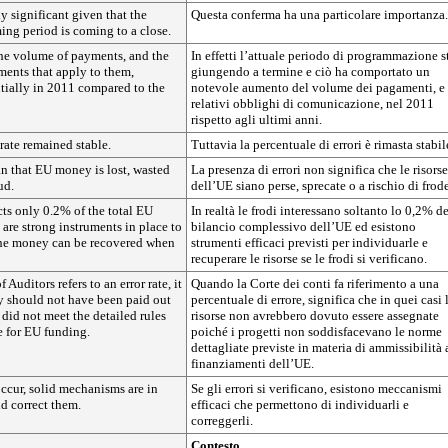
ly significant given that the
Questa conferma ha una particolare importanza.
ng period is coming to a close.
the volume of payments, and the
In effetti l’attuale periodo di programmazione s
ments that apply to them,
giungendo a termine e ciò ha comportato un
tially in 2011 compared to the
notevole aumento del volume dei pagamenti, e 
relativi obblighi di comunicazione, nel 2011
rispetto agli ultimi anni.
 rate remained stable.
Tuttavia la percentuale di errori è rimasta stabil
n that EU money is lost, wasted
La presenza di errori non significa che le risorse
ud.
dell’UE siano perse, sprecate o a rischio di frode
ects only 0.2% of the total EU
In realtà le frodi interessano soltanto lo 0,2% de
 are strong instruments in place to
bilancio complessivo dell’UE ed esistono
 the money can be recovered when
strumenti efficaci previsti per individuarle e
recuperare le risorse se le frodi si verificano.
Auditors refers to an error rate, it
Quando la Corte dei conti fa riferimento a una
 should not have been paid out
percentuale di errore, significa che in quei casi 
 did not meet the detailed rules
risorse non avrebbero dovuto essere assegnate
e for EU funding.
poiché i progetti non soddisfacevano le norme
dettagliate previste in materia di ammissibilità 
finanziamenti dell’UE.
ccur, solid mechanisms are in
Se gli errori si verificano, esistono meccanismi
nd correct them.
efficaci che permettono di individuarli e
correggerli.
Contesto