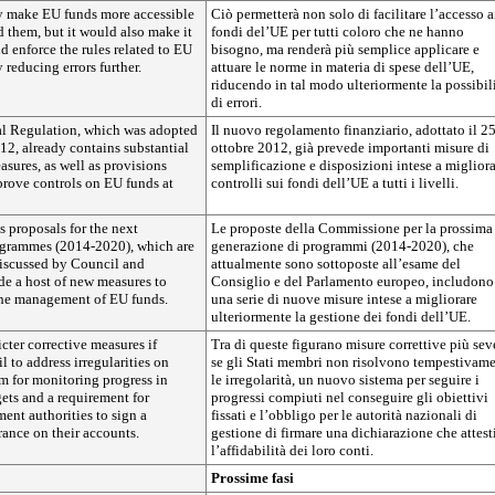
ly make EU funds more accessible
Ciò permetterà non solo di facilitare l’accesso a
 them, but it would also make it
fondi del’UE per tutti coloro che ne hanno
nd enforce the rules related to EU
bisogno, ma renderà più semplice applicare e
 reducing errors further.
attuare le norme in materia di spese dell’UE,
riducendo in tal modo ulteriormente la possibil
di errori.
l Regulation, which was adopted
Il nuovo regolamento finanziario, adottato il 2
2, already contains substantial
ottobre 2012, già prevede importanti misure di
asures, as well as provisions
semplificazione e disposizioni intese a migliora
rove controls on EU funds at
controlli sui fondi dell’UE a tutti i livelli.
 proposals for the next
Le proposte della Commissione per la prossima
ogrammes (2014-2020), which are
generazione di programmi (2014-2020), che
discussed by Council and
attualmente sono sottoposte all’esame del
de a host of new measures to
Consiglio e del Parlamento europeo, includono
the management of EU funds.
una serie di nuove misure intese a migliorare
ulteriormente la gestione dei fondi dell’UE.
icter corrective measures if
Tra di queste figurano misure correttive più sev
l to address irregularities on
se gli Stati membri non risolvono tempestivam
m for monitoring progress in
le irregolarità, un nuovo sistema per seguire i
gets and a requirement for
progressi compiuti nel conseguire gli obiettivi
ent authorities to sign a
fissati e l’obbligo per le autorità nazionali di
rance on their accounts.
gestione di firmare una dichiarazione che attest
l’affidabilità dei loro conti.
Prossime fasi