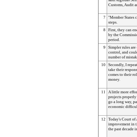
Customs, Audit a
7
"Member States c
steps.
8
First, they can e
by the Commissi
period.
9
Simpler rules are 
control, and coul
number of mistak
10
Secondly, I repea
take their respon
comes to their ro
money.
11
A little more eff
projects properly
go a long way, par
economic difficul
12
Today's Court of 
improvement in 
the past decade i