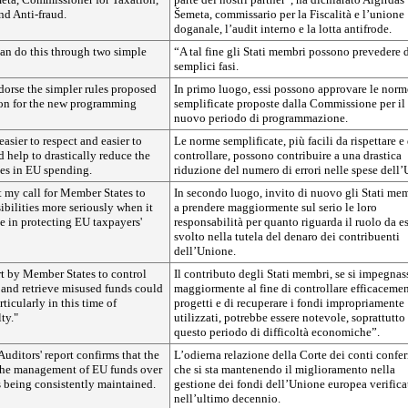
nd Anti-fraud.
Šemeta, commissario per la Fiscalità e l’unione
doganale, l’audit interno e la lotta antifrode.
an do this through two simple
“A tal fine gli Stati membri possono prevedere 
semplici fasi.
ndorse the simpler rules proposed
In primo luogo, essi possono approvare le norm
on for the new programming
semplificate proposte dalla Commissione per il
nuovo periodo di programmazione.
easier to respect and easier to
Le norme semplificate, più facili da rispettare e
d help to drastically reduce the
controllare, possono contribuire a una drastica
es in EU spending.
riduzione del numero di errori nelle spese dell’
t my call for Member States to
In secondo luogo, invito di nuovo gli Stati me
sibilities more seriously when it
a prendere maggiormente sul serio le loro
le in protecting EU taxpayers'
responsabilità per quanto riguarda il ruolo da es
svolto nella tutela del denaro dei contribuenti
dell’Unione.
ort by Member States to control
Il contributo degli Stati membri, se si impegnas
 and retrieve misused funds could
maggiormente al fine di controllare efficacemen
ticularly in this time of
progetti e di recuperare i fondi impropriamente
ty."
utilizzati, potrebbe essere notevole, soprattutto
questo periodo di difficoltà economiche”.
Auditors' report confirms that the
L’odierna relazione della Corte dei conti confe
the management of EU funds over
che si sta mantenendo il miglioramento nella
s being consistently maintained.
gestione dei fondi dell’Unione europea verifica
nell’ultimo decennio.