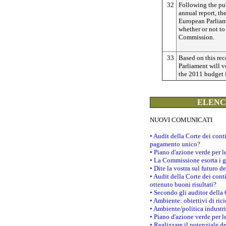
32
Following the pub
annual report, th
European Parlia
whether or not to
Commission.
33
Based on this re
Parliament will v
the 2011 budget
ELENCO
NUOVI COMUNICATI
• Audit della Corte dei con
pagamento unico?
• Piano d'azione verde per 
• La Commissione esorta i go
• Dite la vostra sul futuro 
• Audit della Corte dei cont
ottenuto buoni risultati?
• Secondo gli auditor della
• Ambiente: obiettivi di ric
• Ambiente/politica industria
• Piano d'azione verde per l
• Realizzare il potenziale d