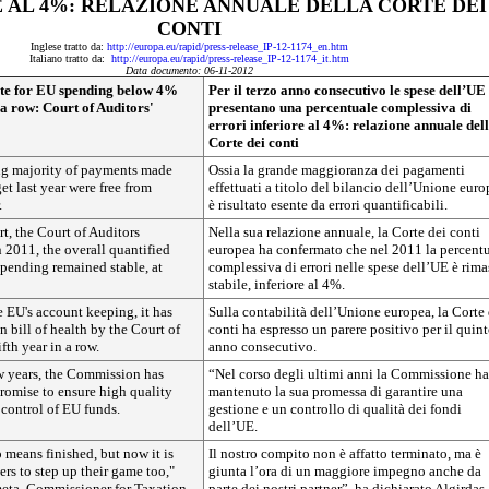
 AL 4%: RELAZIONE ANNUALE DELLA CORTE DEI
CONTI
Inglese tratto da:
http://europa.eu/rapid/press-release_IP-12-1174_en.htm
Italiano tratto da:
http://europa.eu/rapid/press-release_IP-12-1174_it.htm
Data documento: 06-11-2012
ate for EU spending below 4%
Per il terzo anno consecutivo le spese dell’UE
 a row: Court of Auditors'
presentano una percentuale complessiva di
errori inferiore al 4%: relazione annuale del
Corte dei conti
g majority of payments made
Ossia la grande maggioranza dei pagamenti
t last year were free from
effettuati a titolo del bilancio dell’Unione eur
.
è risultato esente da errori quantificabili.
rt, the Court of Auditors
Nella sua relazione annuale, la Corte dei conti
n 2011, the overall quantified
europea ha confermato che nel 2011 la percent
 spending remained stable, at
complessiva di errori nelle spese dell’UE è rima
stabile, inferiore al 4%.
e EU's account keeping, it has
Sulla contabilità dell’Unione europea, la Corte 
n bill of health by the Court of
conti ha espresso un parere positivo per il quin
ifth year in a row.
anno consecutivo.
ew years, the Commission has
“Nel corso degli ultimi anni la Commissione ha
promise to ensure high quality
mantenuto la sua promessa di garantire una
ontrol of EU funds.
gestione e un controllo di qualità dei fondi
dell’UE.
 means finished, but now it is
Il nostro compito non è affatto terminato, ma è
ers to step up their game too,"
giunta l’ora di un maggiore impegno anche da
meta, Commissioner for Taxation,
parte dei nostri partner”, ha dichiarato Algirdas