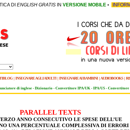
TICA DI
ENGLISH GRATIS
IN
VERSIONE MOBILE
•
INFORM
TIBLOG
|
INSEGNARE AGLI ADULTI
|
INSEGNARE AI BAMBINI
|
AUDIOBOOKS
|
RI
unciatore di inglese -
Dizionario -
Convertitore IPA/UK
-
IPA/US
-
Convertitore 
PARALLEL TEXTS
 TERZO ANNO CONSECUTIVO LE SPESE DELL’UE
NO UNA PERCENTUALE COMPLESSIVA DI ERRORI