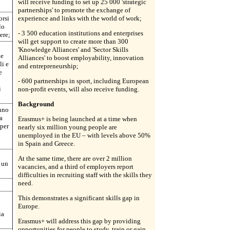
will receive funding to set up 25 000 'strategic
partnerships' to promote the exchange of
orsi
experience and links with the world of work;
lo
- 3 500 education institutions and enterprises
ere;
will get support to create more than 300
'Knowledge Alliances' and 'Sector Skills
ne
Alliances' to boost employability, innovation
li e
and entrepreneurship;
e
- 600 partnerships in sport, including European
i
non-profit events, will also receive funding.
Background
anno
a
Erasmus+ is being launched at a time when
 per
nearly six million young people are
unemployed in the EU – with levels above 50%
in Spain and Greece.
At the same time, there are over 2 million
 un
vacancies, and a third of employers report
difficulties in recruiting staff with the skills they
need.
This demonstrates a significant skills gap in
Europe.
ia
Erasmus+ will address this gap by providing
opportunities for people to study, train or gain