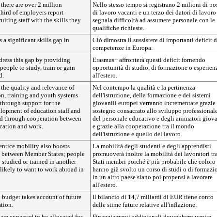
 there are over 2 million
Nello stesso tempo si registrano 2 milioni di po
third of employers report
di lavoro vacanti e un terzo dei datori di lavoro
ruiting staff with the skills they
segnala difficoltà ad assumere personale con le
qualifiche richieste.
 a significant skills gap in
Ciò dimostra il sussistere di importanti deficit d
competenze in Europa.
dress this gap by providing
Erasmus+ affronterà questi deficit fornendo
people to study, train or gain
opportunità di studio, di formazione o esperien
d.
all'estero.
 the quality and relevance of
Nel contempo la qualità e la pertinenza
on, training and youth systems
dell'istruzione, della formazione e dei sistemi
 through support for the
giovanili europei verranno incrementate grazie 
elopment of education staff and
sostegno consacrato allo sviluppo professional
d through cooperation between
del personale educativo e degli animatori giova
ucation and work.
e grazie alla cooperazione tra il mondo
dell'istruzione e quello del lavoro.
entice mobility also boosts
La mobilità degli studenti e degli apprendisti
y between Member States; people
promuoverà inoltre la mobilità dei lavoratori tra
studied or trained in another
Stati membri poiché è più probabile che coloro
likely to want to work abroad in
hanno già svolto un corso di studi o di formazi
in un altro paese siano poi propensi a lavorare
all'estero.
 budget takes account of future
Il bilancio di 14,7 miliardi di EUR tiene conto
ation.
delle stime future relative all'inflazione.
are expected to be allocated for
Finanziamenti addizionali dovrebbero venire