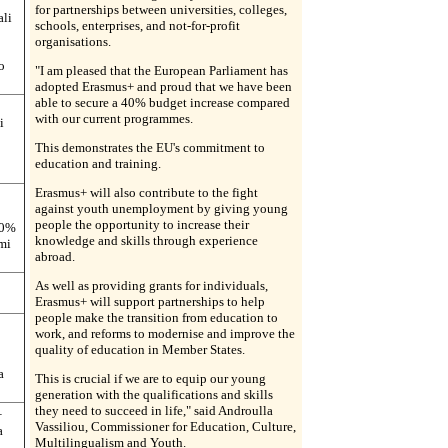
for partnerships between universities, colleges,
ali
schools, enterprises, and not-for-profit
organisations.
o
o
"I am pleased that the European Parliament has
adopted Erasmus+ and proud that we have been
able to secure a 40% budget increase compared
with our current programmes.
i
This demonstrates the EU's commitment to
education and training.
Erasmus+ will also contribute to the fight
against youth unemployment by giving young
o
people the opportunity to increase their
40%
knowledge and skills through experience
mi
abroad.
As well as providing grants for individuals,
Erasmus+ will support partnerships to help
people make the transition from education to
work, and reforms to modernise and improve the
quality of education in Member States.
a
This is crucial if we are to equip our young
generation with the qualifications and skills
they need to succeed in life," said Androulla
+
Vassiliou, Commissioner for Education, Culture,
a
Multilingualism and Youth.