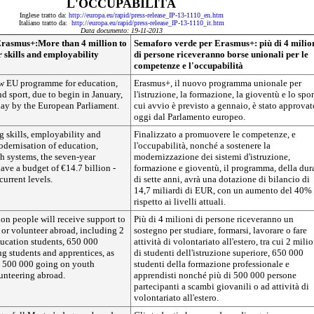
L'OCCUPABILITÀ
Inglese tratto da:
http://europa.eu/rapid/press-release_IP-13-1110_en.htm
Italiano tratto da:
http://europa.eu/rapid/press-release_IP-13-1110_it.htm
Data documento: 19-11-2013
Erasmus+:More than 4 million to
Semaforo verde per Erasmus+: più di 4 milio
r skills and employability
di persone riceveranno borse unionali per le
competenze e l'occupabilità
w EU programme for education,
Erasmus+, il nuovo programma unionale per
nd sport, due to begin in January,
l'istruzione, la formazione, la gioventù e lo sport
ay by the European Parliament.
cui avvio è previsto a gennaio, è stato approvat
oggi dal Parlamento europeo.
g skills, employability and
Finalizzato a promuovere le competenze, e
odernisation of education,
l'occupabilità, nonché a sostenere la
h systems, the seven-year
modernizzazione dei sistemi d'istruzione,
ve a budget of €14.7 billion -
formazione e gioventù, il programma, della dur
urrent levels.
di sette anni, avrà una dotazione di bilancio di
14,7 miliardi di EUR, con un aumento del 40%
rispetto ai livelli attuali.
on people will receive support to
Più di 4 milioni di persone riceveranno un
k or volunteer abroad, including 2
sostegno per studiare, formarsi, lavorare o fare
ducation students, 650 000
attività di volontariato all'estero, tra cui 2 mili
ng students and apprentices, as
di studenti dell'istruzione superiore, 650 000
n 500 000 going on youth
studenti della formazione professionale e
unteering abroad.
apprendisti nonché più di 500 000 persone
partecipanti a scambi giovanili o ad attività di
volontariato all'estero.