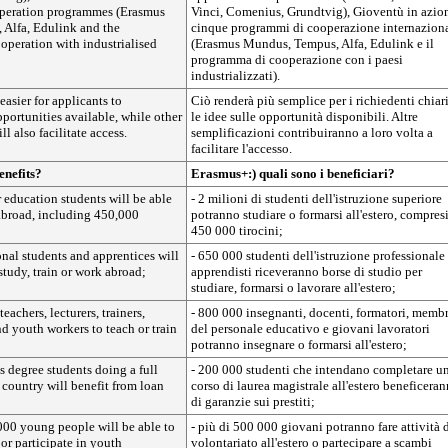
operation programmes (Erasmus
Vinci, Comenius, Grundtvig), Gioventù in azio
Alfa, Edulink and the
cinque programmi di cooperazione internazion
operation with industrialised
(Erasmus Mundus, Tempus, Alfa, Edulink e il
programma di cooperazione con i paesi
industrializzati).
easier for applicants to
Ciò renderà più semplice per i richiedenti chiari
portunities available, while other
le idee sulle opportunità disponibili. Altre
ll also facilitate access.
semplificazioni contribuiranno a loro volta a
facilitare l'accesso.
nefits?
Erasmus+:) quali sono i beneficiari?
r education students will be able
- 2 milioni di studenti dell'istruzione superiore
 abroad, including 450,000
potranno studiare o formarsi all'estero, compres
450 000 tirocini;
nal students and apprentices will
- 650 000 studenti dell'istruzione professionale
study, train or work abroad;
apprendisti riceveranno borse di studio per
studiare, formarsi o lavorare all'estero;
eachers, lecturers, trainers,
- 800 000 insegnanti, docenti, formatori, membr
nd youth workers to teach or train
del personale educativo e giovani lavoratori
potranno insegnare o formarsi all'estero;
s degree students doing a full
- 200 000 studenti che intendano completare u
 country will benefit from loan
corso di laurea magistrale all'estero beneficera
di garanzie sui prestiti;
000 young people will be able to
- più di 500 000 giovani potranno fare attività 
or participate in youth
volontariato all'estero o partecipare a scambi