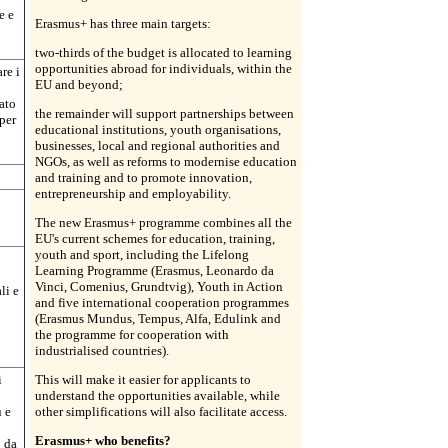
e e
Erasmus+ has three main targets:
two-thirds of the budget is allocated to learning
opportunities abroad for individuals, within the
re i
EU and beyond;
ato
the remainder will support partnerships between
per
educational institutions, youth organisations,
businesses, local and regional authorities and
NGOs, as well as reforms to modernise education
and training and to promote innovation,
entrepreneurship and employability.
The new Erasmus+ programme combines all the
EU's current schemes for education, training,
youth and sport, including the Lifelong
Learning Programme (Erasmus, Leonardo da
Vinci, Comenius, Grundtvig), Youth in Action
li e
and five international cooperation programmes
(Erasmus Mundus, Tempus, Alfa, Edulink and
the programme for cooperation with
industrialised countries).
i
This will make it easier for applicants to
understand the opportunities available, while
ù e
other simplifications will also facilitate access.
Erasmus+ who benefits?
 da