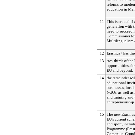
reforms to moder
education in Mem
11
This is crucial i
generation with t
need to succeed i
Commissioner for
Multilingualism 
12
Erasmus+ has thre
13
two-thirds of the
opportunities abr
EU and beyond;
14
the remainder wil
educational insti
businesses, local
NGOs, as well as
and training and
entrepreneurship
15
The new Erasmus
EU's current sche
and sport, includ
Programme (Erasm
Comenius, Grundt