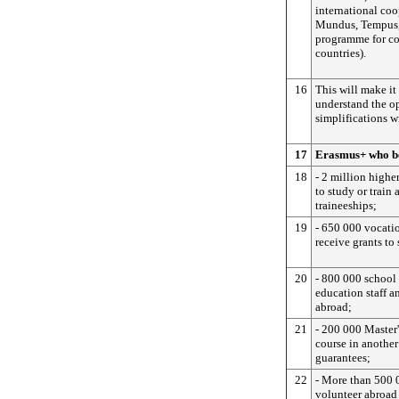
international co
Mundus, Tempus, 
programme for co
countries).
16
This will make it 
understand the op
simplifications wi
17
Erasmus+ who be
18
- 2 million highe
to study or train
traineeships;
19
- 650 000 vocatio
receive grants to 
20
- 800 000 school t
education staff a
abroad;
21
- 200 000 Master'
course in another
guarantees;
22
- More than 500 
volunteer abroad 