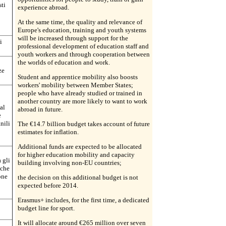
sti
experience abroad.
At the same time, the quality and relevance of
Europe's education, training and youth systems
will be increased through support for the
i
professional development of education staff and
youth workers and through cooperation between
the worlds of education and work.
ze
Student and apprentice mobility also boosts
workers' mobility between Member States;
people who have already studied or trained in
another country are more likely to want to work
al
abroad in future.
e
nili
The €14.7 billion budget takes account of future
estimates for inflation.
Additional funds are expected to be allocated
for higher education mobility and capacity
 gli
building involving non-EU countries;
 che
one
the decision on this additional budget is not
expected before 2014.
Erasmus+ includes, for the first time, a dedicated
budget line for sport.
It will allocate around €265 million over seven