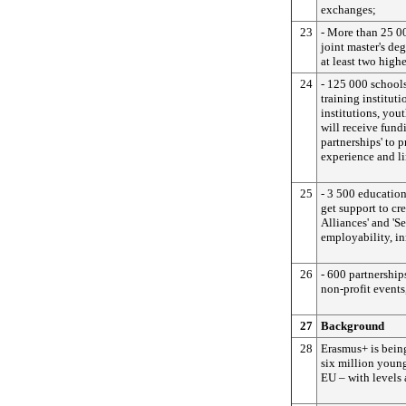
exchanges;
23
- More than 25 00
joint master's de
at least two high
24
- 125 000 school
training institut
institutions, you
will receive fundi
partnerships' to 
experience and li
25
- 3 500 education
get support to c
Alliances' and 'Se
employability, i
26
- 600 partnership
non-profit events
27
Background
28
Erasmus+ is bein
six million youn
EU – with levels