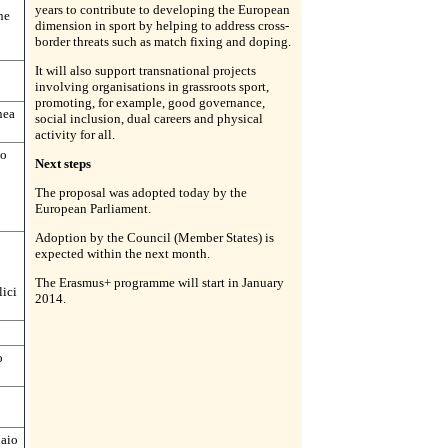
years to contribute to developing the European
ne
dimension in sport by helping to address cross-
border threats such as match fixing and doping.
It will also support transnational projects
involving organisations in grassroots sport,
promoting, for example, good governance,
nea
social inclusion, dual careers and physical
activity for all.
co
Next steps
The proposal was adopted today by the
European Parliament.
Adoption by the Council (Member States) is
expected within the next month.
The Erasmus+ programme will start in January
lici
2014.
o
naio