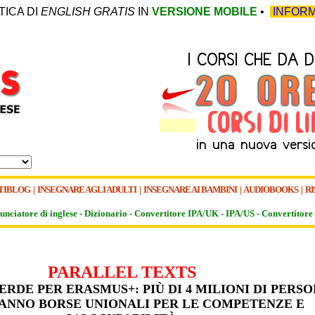
TICA DI
ENGLISH GRATIS
IN
VERSIONE MOBILE
•
INFORM
TIBLOG
|
INSEGNARE AGLI ADULTI
|
INSEGNARE AI BAMBINI
|
AUDIOBOOKS
|
RI
unciatore di inglese -
Dizionario -
Convertitore IPA/UK
-
IPA/US
-
Convertitore 
PARALLEL TEXTS
RDE PER ERASMUS+: PIÙ DI 4 MILIONI DI PERS
ANNO BORSE UNIONALI PER LE COMPETENZE E