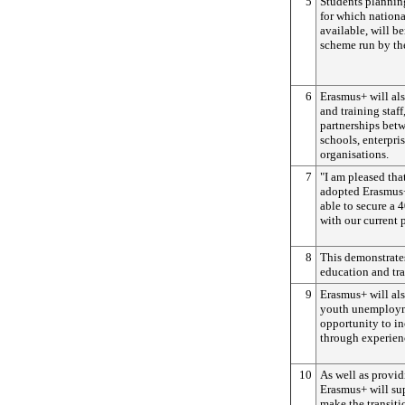
5
Students planning
for which nationa
available, will b
scheme run by th
6
Erasmus+ will al
and training staf
partnerships betw
schools, enterpris
organisations.
7
"I am pleased tha
adopted Erasmus+
able to secure a
with our current
8
This demonstrate
education and tra
9
Erasmus+ will als
youth unemploym
opportunity to in
through experien
10
As well as provid
Erasmus+ will sup
make the transiti