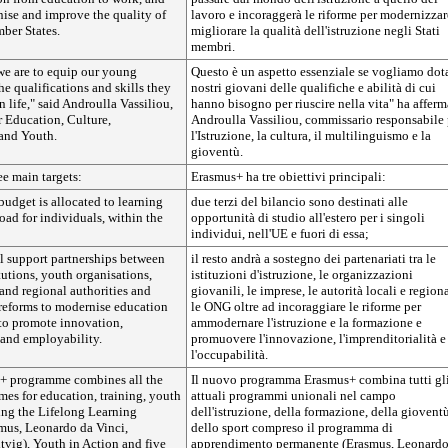
nise and improve the quality of
lavoro e incoraggerà le riforme per modernizzar
ber States.
migliorare la qualità dell'istruzione negli Stati
membri.
f we are to equip our young
Questo è un aspetto essenziale se vogliamo dota
he qualifications and skills they
nostri giovani delle qualifiche e abilità di cui
n life," said Androulla Vassiliou,
hanno bisogno per riuscire nella vita" ha afferm
 Education, Culture,
Androulla Vassiliou, commissario responsabile 
and Youth.
l'Istruzione, la cultura, il multilinguismo e la
gioventù.
e main targets:
Erasmus+ ha tre obiettivi principali:
 budget is allocated to learning
due terzi del bilancio sono destinati alle
oad for individuals, within the
opportunità di studio all'estero per i singoli
individui, nell'UE e fuori di essa;
l support partnerships between
il resto andrà a sostegno dei partenariati tra le
tutions, youth organisations,
istituzioni d'istruzione, le organizzazioni
 and regional authorities and
giovanili, le imprese, le autorità locali e regiona
 reforms to modernise education
le ONG oltre ad incoraggiare le riforme per
 to promote innovation,
ammodernare l'istruzione e la formazione e
 and employability.
promuovere l'innovazione, l'imprenditorialità e
l'occupabilità.
+ programme combines all the
Il nuovo programma Erasmus+ combina tutti gl
mes for education, training, youth
attuali programmi unionali nel campo
ing the Lifelong Learning
dell'istruzione, della formazione, della giovent
us, Leonardo da Vinci,
dello sport compreso il programma di
vig), Youth in Action and five
apprendimento permanente (Erasmus, Leonardo