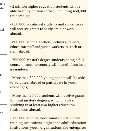
ne e
- 2 million higher education students will be
ale
able to study or train abroad, including 450,000
traineeships;
- 650 000 vocational students and apprentices
will receive grants to study, train or work
rsi
abroad;
- 800 000 school teachers, lecturers, trainers,
education staff and youth workers to teach or
train abroad;
- 200 000 Master's degree students doing a full
i
course in another country will benefit from loan
guarantees;
 e
- More than 500 000 young people will be able
to volunteer abroad or participate in youth
exchanges;
i
- More than 25 000 students will receive grants
for joint master's degrees, which involve
studying in at least two higher education
n
institutions abroad;
nno
- 125 000 schools, vocational education and
training institutions, higher and adult education
di
institutions, youth organisations and enterprises