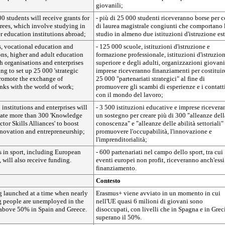
giovanili;
0 students will receive grants for
- più di 25 000 studenti riceveranno borse per c
grees, which involve studying in
di laurea magistrale congiunti che comportano 
er education institutions abroad;
studio in almeno due istituzioni d'istruzione est
s, vocational education and
- 125 000 scuole, istituzioni d'istruzione e
ions, higher and adult education
formazione professionale, istituzioni d'istruzio
th organisations and enterprises
superiore e degli adulti, organizzazioni giovani
ng to set up 25 000 'strategic
imprese riceveranno finanziamenti per costituir
promote the exchange of
25 000 "partenariati strategici" al fine di
nks with the world of work;
promuovere gli scambi di esperienze e i contatt
con il mondo del lavoro;
 institutions and enterprises will
- 3 500 istituzioni educative e imprese ricever
reate more than 300 'Knowledge
un sostegno per creare più di 300 "alleanze dell
ctor Skills Alliances' to boost
conoscenza" e "alleanze delle abilità settoriali"
nnovation and entrepreneurship;
promuovere l'occupabilità, l'innovazione e
l'imprenditorialità;
s in sport, including European
- 600 partenariati nel campo dello sport, tra cui
, will also receive funding.
eventi europei non profit, riceveranno anch'essi
finanziamento.
Contesto
g launched at a time when nearly
Erasmus+ viene avviato in un momento in cui
g people are unemployed in the
nell'UE quasi 6 milioni di giovani sono
 above 50% in Spain and Greece.
disoccupati, con livelli che in Spagna e in Grec
superano il 50%.