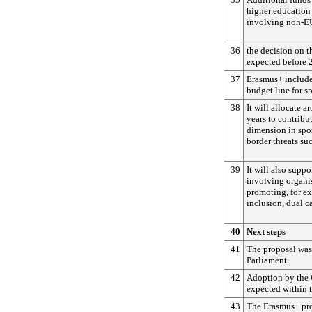
higher education
involving non-EU
36
the decision on t
expected before 
37
Erasmus+ includes,
budget line for sp
38
It will allocate 
years to contrib
dimension in spor
border threats su
39
It will also suppo
involving organis
promoting, for e
inclusion, dual ca
40
Next steps
41
The proposal was
Parliament.
42
Adoption by the 
expected within 
43
The Erasmus+ pro