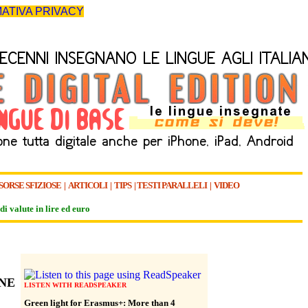
ATIVA PRIVACY
SORSE SFIZIOSE
|
ARTICOLI
|
TIPS
|
TESTI PARALLELI
|
VIDEO
di valute in lire ed euro
ONE
LISTEN WITH READSPEAKER
Green light for Erasmus+: More than 4