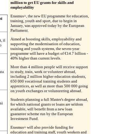
million to get EU grants for skills and
employability
Erasmus+, the new EU programme for education,
ni
training, youth and sport, due to begin in
January, was approved today by the European
Parliament.
Aimed at boosting skills, employability and
, il
supporting the modernisation of education,
o
training and youth systems, the seven-year
programme will have a budget of €14.7 billion -
40% higher than current levels.
More than 4 million people will receive support
ata
to study, train, work or volunteer abroad,
including 2 million higher education students,
650 000 vocational training students and
apprentices, as well as more than 500 000 going
on youth exchanges or volunteering abroad.
Students planning a full Master's degree abroad,
oni
for which national grants or loans are seldom
available, will benefit from a new loan
guarantee scheme run by the European
Investment Fund.
Erasmus+ will also provide funding for
education and training staff, youth workers and