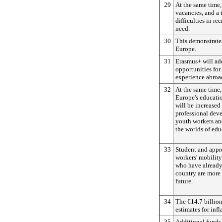
29
At the same time,
vacancies, and a 
difficulties in rec
need.
30
This demonstrates
Europe.
31
Erasmus+ will ad
opportunities for 
experience abroa
32
At the same time,
Europe's educati
will be increased
professional dev
youth workers an
the worlds of ed
33
Student and appr
workers' mobilit
who have already 
country are more 
future.
34
The €14.7 billion
estimates for infl
35
Additional funds 