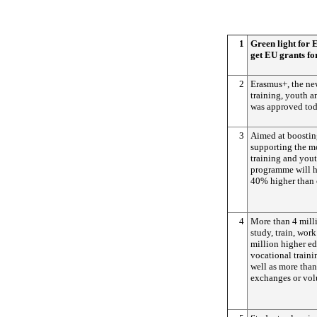
1
Green light for 
get EU grants fo
2
Erasmus+, the ne
training, youth a
was approved tod
3
Aimed at boostin
supporting the m
training and yout
programme will ha
40% higher than c
4
More than 4 milli
study, train, wor
million higher e
vocational traini
well as more tha
exchanges or vol