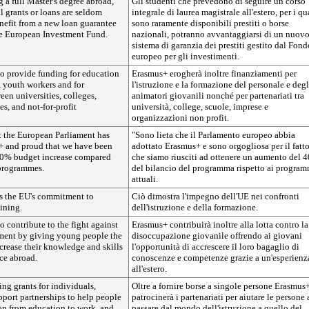
 a full Master's degree abroad,
Gli studenti che prevedono di seguire un corso
l grants or loans are seldom
integrale di laurea magistrale all'estero, per i qu
enefit from a new loan guarantee
sono raramente disponibili prestiti o borse
e European Investment Fund.
nazionali, potranno avvantaggiarsi di un nuov
sistema di garanzia dei prestiti gestito dal Fond
europeo per gli investimenti.
so provide funding for education
Erasmus+ erogherà inoltre finanziamenti per
f, youth workers and for
l'istruzione e la formazione del personale e degl
een universities, colleges,
animatori giovanili nonché per partenariati tra
es, and not-for-profit
università, college, scuole, imprese e
organizzazioni non profit.
t the European Parliament has
"Sono lieta che il Parlamento europeo abbia
 and proud that we have been
adottato Erasmus+ e sono orgogliosa per il fatt
 40% budget increase compared
che siamo riusciti ad ottenere un aumento del 
 programmes.
del bilancio del programma rispetto ai program
attuali.
s the EU's commitment to
Ciò dimostra l'impegno dell'UE nei confronti
ining.
dell'istruzione e della formazione.
o contribute to the fight against
Erasmus+ contribuirà inoltre alla lotta contro la
ent by giving young people the
disoccupazione giovanile offrendo ai giovani
crease their knowledge and skills
l'opportunità di accrescere il loro bagaglio di
ce abroad.
conoscenze e competenze grazie a un'esperienz
all'estero.
ing grants for individuals,
Oltre a fornire borse a singole persone Erasmus
port partnerships to help people
patrocinerà i partenariati per aiutare le persone 
on from education to work, and
passare dal mondo dell'istruzione a quello del