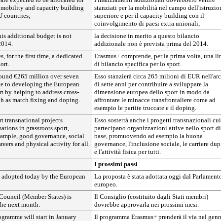
 mobility and capacity building
stanziati per la mobilità nel campo dell'istruzio
 countries;
superiore e per il capacity building con il
coinvolgimento di paesi extra unionali;
his additional budget is not
la decisione in merito a questo bilancio
2014.
addizionale non è prevista prima del 2014.
 for the first time, a dedicated
Erasmus+ comprende, per la prima volta, una li
ort.
di bilancio specifica per lo sport.
around €265 million over seven
Esso stanzierà circa 265 milioni di EUR nell'ar
ute to developing the European
di sette anni per contribuire a sviluppare la
t by helping to address cross-
dimensione europea dello sport in modo da
ch as match fixing and doping.
affrontare le minacce transfrontaliere come ad
esempio le partite truccate e il doping.
rt transnational projects
Esso sosterrà anche i progetti transnazionali cui
ations in grassroots sport,
partecipano organizzazioni attive nello sport di
xample, good governance, social
base, promuovendo ad esempio la buona
reers and physical activity for all.
governance, l'inclusione sociale, le carriere dup
e l'attività fisica per tutti.
I prossimi passi
 adopted today by the European
La proposta è stata adottata oggi dal Parlament
europeo.
Council (Member States) is
Il Consiglio (costituito dagli Stati membri)
the next month.
dovrebbe approvarla nei prossimi mesi.
gramme will start in January
Il programma Erasmus+ prenderà il via nel gen