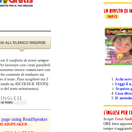
 con il conforto di avere sempre
er lavorare con i testi paralleli
i potranno invece cominciare con
 che consente di tradurre sia
e il testo. Puoi scegliere tra 5
A chi serv
cliccando su ASCOLTA IL TESTO)
Leggi il n.
o del testo selezionato).
Acquista g
Cosa dicon
Il metodo
Scopri
Total Aud
ORE fatta apposta
 READSPEAKER
tempo viaggiando! 