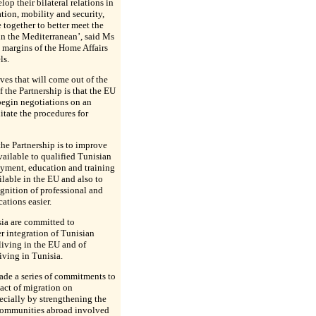
lop their bilateral relations in
ation, mobility and security,
 together to better meet the
in the Mediterranean’, said Ms
 margins of the Home Affairs
ls.
ives that will come out of the
 the Partnership is that the EU
begin negotiations on an
itate the procedures for
the Partnership is to improve
vailable to qualified Tunisian
yment, education and training
ilable in the EU and also to
nition of professional and
cations easier.
ia are committed to
r integration of Tunisian
living in the EU and of
iving in Tunisia.
ade a series of commitments to
act of migration on
cially by strengthening the
 communities abroad involved