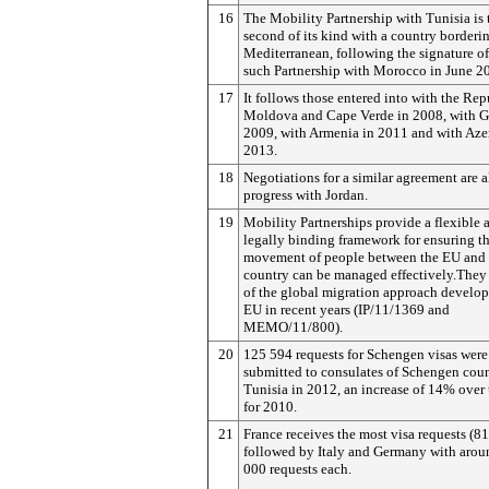
16
The Mobility Partnership with Tunisia is 
second of its kind with a country borderi
Mediterranean, following the signature of 
such Partnership with Morocco in June 2
17
It follows those entered into with the Rep
Moldova and Cape Verde in 2008, with G
2009, with Armenia in 2011 and with Aze
2013.
18
Negotiations for a similar agreement are a
progress with Jordan.
19
Mobility Partnerships provide a flexible 
legally binding framework for ensuring th
movement of people between the EU and 
country can be managed effectively.They 
of the global migration approach develop
EU in recent years (IP/11/1369 and
MEMO/11/800).
20
125 594 requests for Schengen visas were
submitted to consulates of Schengen coun
Tunisia in 2012, an increase of 14% over 
for 2010.
21
France receives the most visa requests (81
followed by Italy and Germany with arou
000 requests each.