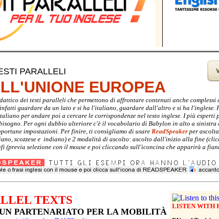
ESTI PARALLELI
ELL'UNIONE EUROPEA
didattico dei testi paralleli che permettono di affrontare contenuti anche complessi
nfatti guardare da un lato e si ha l'italiano, guardare dall'altro e si ha l'inglese. P
italiano per andare poi a cercare le corrispondenze nel testo inglese. I più espert
i bisogno. Per ogni dubbio ulteriore c'è il vocabolario di Babylon in alto a sinistra
pportune impostazioni. Per finire, ti consigliamo di usare
ReadSpeaker
per ascoltar
liano, scozzese e indiano) e 2 modalità di ascolto: ascolto dall'inizio alla fine (
fi (previa selezione con il mouse e poi cliccando sull'iconcina che apparirà a fianc
LLEL TEXTS
LISTEN WITH
 UN PARTENARIATO PER LA MOBILITÀ