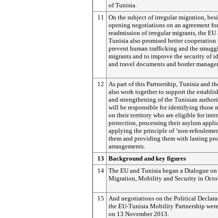
of Tunisia.
11
On the subject of irregular migration, bes
opening negotiations on an agreement for
readmission of irregular migrants, the EU
Tunisia also promised better cooperation 
prevent human trafficking and the smugg
migrants and to improve the security of i
and travel documents and border manage
12
As part of this Partnership, Tunisia and t
also work together to support the establi
and strengthening of the Tunisian authori
will be responsible for identifying those 
on their territory who are eligible for inte
protection, processing their asylum appli
applying the principle of ‘non-refoulemen
them and providing them with lasting pro
arrangements.
13
Background and key figures
14
The EU and Tunisia began a Dialogue on
Migration, Mobility and Security in Octo
15
And negotiations on the Political Declara
the EU-Tunisia Mobility Partnership were
on 13 November 2013.