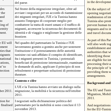
in the developmen
del paese.
ides
Sul fronte della migrazione irregolare, oltre ad
On the subject of 
 the
avviare i negoziati per un accordo di riammissione
opening negotiati
 and
dei migranti irregolari, l'UE e la Tunisia hanno
readmission of ir
to
assunto l'impegno di cooperare meglio per
Tunisia also prom
ling of
combattere la tratta di esseri umani e il traffico di
prevent human tra
dentity
migranti, accrescere la sicurezza dei documenti di
migrants and to i
ment.
identità e di viaggio e migliorare la gestione delle
and travel docum
frontiere.
As part of this Pa
he EU will
Nel quadro del partenariato la Tunisia e l'UE
will also work tog
shment
lavoreranno gomito a gomito anche per sostenere
establishment and
ties that
l'istituzione e il potenziamento delle autorità
authorities that w
migrants
tunisine cui sarà affidato il compito di identificare,
identifying those 
rnational
fra i migranti presenti in Tunisia, i potenziali
are eligible for i
cations,
beneficiari di protezione internazionale, esaminare
processing their 
t’ to
le domande di asilo, applicare il principio di non
the principle of 
tection
refoulement e prospettare soluzioni di protezione
providing them wi
durature.
arrangements.
Contesto e cifre
Background and 
L'UE e la Tunisia hanno avviato un dialogo sulla
The EU and Tunis
ber 2011.
migrazione, la mobilità e la sicurezza nell'ottobre
Migration, Mobili
2011.
2011.
tion for
I negoziati sulla dichiarazione politica del
 finalised
partenariato per la mobilità si sono conclusi il 13
And negotiations 
novembre 2013.
for the EU-Tunisi