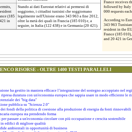
France receives th
ermits,
Stando ai dati Eurostat relativi ai permessi di
followed by Ital
resident
soggiorno, i cittadini tunisini che soggiornano
000 requests each
rance (185
legalmente nell'Unione erano 343 963 a fine 2012,
According to Euro
 421 in
oltre la metà dei quali in Francia (185 010) e, a
343 963 Tunisian 
seguire, in Italia (122 438) e in Germania (20 421).
resident in the EU
France (185 010),
and 20 421 in Ge
ENCO RISORSE - OLTRE 1400 TESTI PARALLELI
sione ha gestito in maniera efficace l’integrazione del sostegno accoppiato nel r
 ripresa duratura con un'economia europea che sappia usare in modo efficiente le ri
otenziale dei "big data"
azione pubblica su "Scienza 2.0"
 dei fondi della politica di coesione alla produzione di energia da fonti rinnovabili
bancaria europea sta prendendo forma
i per passare a un'economia circolare con più occupazione e crescita sostenibile
in edifici di migliore qualità
 sfide ambientali in opportunità di business