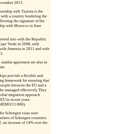
November 2013.
nership with Tunisia is the
d with a country bordering the
llowing the signature of the
rship with Morocco in June
entered into with the Republic
ape Verde in 2008, with
 with Armenia in 2011 and with
3.
 similar agreement are also in
dan.
hips provide a flexible and
ng framework for ensuring that
people between the EU and a
 be managed effectively.They
global migration approach
EU in recent years
 MEMO/11/800).
for Schengen visas were
ulates of Schengen countries
2, an increase of 14% over the