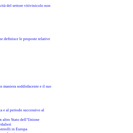
ità del settore vitivinicolo non
a
e definisce le proposte relative
in maniera soddisfacente e il suo
za e al periodo successivo al
n altro Stato dell’Unione
edalieri
ontrolli in Europa