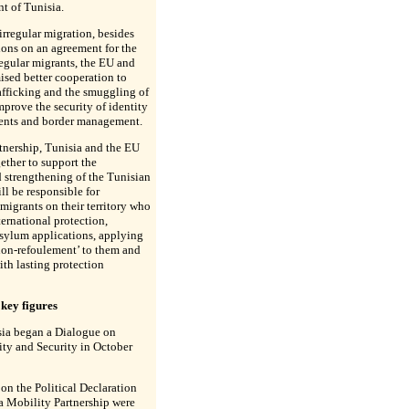
t of Tunisia.
irregular migration, besides
ons on an agreement for the
regular migrants, the EU and
ised better cooperation to
fficking and the smuggling of
mprove the security of identity
ents and border management.
rtnership, Tunisia and the EU
ether to support the
 strengthening of the Tunisian
ill be responsible for
migrants on their territory who
nternational protection,
asylum applications, applying
‘non-refoulement’ to them and
th lasting protection
key figures
ia began a Dialogue on
ty and Security in October
on the Political Declaration
a Mobility Partnership were