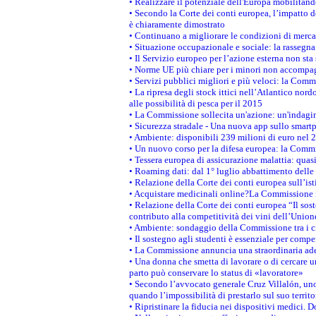
• Realizzare il potenziale dell'Europa mobilitand
• Secondo la Corte dei conti europea, l’impatto d
è chiaramente dimostrato
• Continuano a migliorare le condizioni di merca
• Situazione occupazionale e sociale: la rassegn
• Il Servizio europeo per l’azione esterna non sta
• Norme UE più chiare per i minori non accompa
• Servizi pubblici migliori e più veloci: la Commi
• La ripresa degli stock ittici nell’Atlantico no
alle possibilità di pesca per il 2015
• La Commissione sollecita un'azione: un'indagine
• Sicurezza stradale - Una nuova app sullo smart
• Ambiente: disponibili 239 milioni di euro nel 2
• Un nuovo corso per la difesa europea: la Comm
• Tessera europea di assicurazione malattia: quas
• Roaming dati: dal 1° luglio abbattimento delle t
• Relazione della Corte dei conti europea sull’is
• Acquistare medicinali online?La Commissione i
• Relazione della Corte dei conti europea “Il sos
contributo alla competitività dei vini dell’Union
• Ambiente: sondaggio della Commissione tra i ci
• Il sostegno agli studenti è essenziale per compe
• La Commissione annuncia una straordinaria ade
• Una donna che smetta di lavorare o di cercare un
parto può conservare lo status di «lavoratore»
• Secondo l’avvocato generale Cruz Villalón, uno
quando l’impossibilità di prestarlo sul suo territ
• Ripristinare la fiducia nei dispositivi medici. 