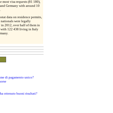
e most visa requests (81 180),
y and Germany with around 10
.
stat data on residence permits,
nationals were legally
 in 2012, over half of them in
 with 122 438 living in Italy
rmany.
egime di pagamento unico?
sorse
 ha ottenuto buoni risultati?