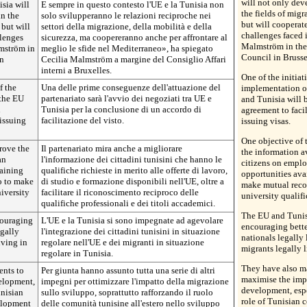
will not only deve
sia will
E sempre in questo contesto l'UE e la Tunisia non
the fields of migr
in the
solo svilupperanno le relazioni reciproche nei
but will cooperate
 but will
settori della migrazione, della mobilità e della
challenges faced 
llenges
sicurezza, ma coopereranno anche per affrontare al
Malmström in the
lmström in
meglio le sfide nel Mediterraneo», ha spiegato
Council in Brusse
in
Cecilia Malmström a margine del Consiglio Affari
interni a Bruxelles.
One of the initiat
f the
Una delle prime conseguenze dell'attuazione del
implementation of
 the EU
partenariato sarà l'avvio dei negoziati tra UE e
and Tunisia will 
n
Tunisia per la conclusione di un accordo di
agreement to facil
 issuing
facilitazione del visto.
issuing visas.
One objective of 
prove the
Il partenariato mira anche a migliorare
the information a
an
l'informazione dei cittadini tunisini che hanno le
citizens on emplo
raining
qualifiche richieste in merito alle offerte di lavoro,
opportunities ava
o to make
di studio e formazione disponibili nell'UE, oltre a
make mutual recog
iversity
facilitare il riconoscimento reciproco delle
university qualifi
qualifiche professionali e dei titoli accademici.
The EU and Tunis
couraging
L'UE e la Tunisia si sono impegnate ad agevolare
encouraging bette
egally
l'integrazione dei cittadini tunisini in situazione
nationals legally 
iving in
regolare nell'UE e dei migranti in situazione
migrants legally l
regolare in Tunisia.
They have also m
ents to
Per giunta hanno assunto tutta una serie di altri
maximise the imp
elopment,
impegni per ottimizzare l'impatto della migrazione
development, espe
unisian
sullo sviluppo, soprattutto rafforzando il ruolo
role of Tunisian
elopment
delle comunità tunisine all'estero nello sviluppo