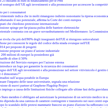
o 25 miliardi di euro di finanziamenti per le PMI
el sostegno dell’UE agli investimenti e alla promozione per accrescere la competitiv
to per i consumatori
a trimestrale indica che in molti rimangono indietro nonostante la ripresa economic
 sfruttando il suo potenziale, afferma la Corte dei conti europea
gnati che chiedono protezione internazionale
ssione spinge per far piazza pulita delle barriere elettroniche
rdorientale contrasta con un grave sovrasfruttamento nel Mediterraneo: la Commission
 rivela che più dell'80% degli insegnanti dell'UE si ritengono sottovalutati
phone per conoscere le regole del codice della strada ovunque nell'UE
014 per proposte di progetti
issione propone un piano d’azione industriale
i 200 milioni di europei la possiedono già
ariffe di oltre il 50%
tituzione del Servizio europeo per l’azione esterna
ntroduce un logo per garantire la sicurezza dei consumatori
tegno dell’UE agli investimenti e alla promozione nel settore vitivinicolo è gestito 
e è dimostrato?”
ttadini sull’acqua potabile in Europa
nsare l'impatto delle tasse universitarie, segnala una relazione
sione di nuovi partner al Graphene Flagship Project
 impiego a causa delle limitazioni fisiche collegate alle ultime fasi della gravidan
 Stato membro è obbligato ad autorizzare la prestazione di un servizio medico in u
orio dipenda da una carenza di carattere contingente e transitorio nei suoi centri osp
Dopo lo scandalo delle protesi mammarie francesi un piano d'azione ha rafforzato i c