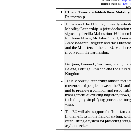
Inglese tratto da:
http://
Italiano tratto da:
http:/
Dat
1
EU and Tunisia establish their Mobility
Partnership
2
Tunisia and the EU today formally establ
Mobility Partnership. A joint declaration
signed by Cecilia Malmström, EU Commi
for Home Affairs, Mr Tahar Cherif, Tunisi
Ambassador to Belgium and the Europea
and the Ministers of the ten EU Member S
involved in the Partnership:
3
Belgium, Denmark, Germany, Spain, France
Poland, Portugal, Sweden and the United
Kingdom.
4
‘This Mobility Partnership aims to facilit
movement of people between the EU and 
and to promote a common and responsibl
management of existing migratory flows,
including by simplifying procedures for 
visas.
5
The EU will also support the Tunisian aut
in their efforts in the field of asylum, wit
establishing a system for protecting refu
asylum-seekers.