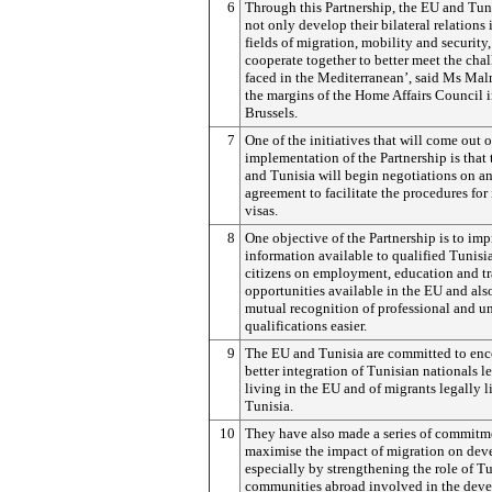
6
Through this Partnership, the EU and Tuni
not only develop their bilateral relations 
fields of migration, mobility and security,
cooperate together to better meet the cha
faced in the Mediterranean’, said Ms Ma
the margins of the Home Affairs Council 
Brussels.
7
One of the initiatives that will come out o
implementation of the Partnership is that
and Tunisia will begin negotiations on a
agreement to facilitate the procedures for
visas.
8
One objective of the Partnership is to im
information available to qualified Tunisi
citizens on employment, education and t
opportunities available in the EU and als
mutual recognition of professional and un
qualifications easier.
9
The EU and Tunisia are committed to en
better integration of Tunisian nationals l
living in the EU and of migrants legally l
Tunisia.
10
They have also made a series of commitm
maximise the impact of migration on dev
especially by strengthening the role of T
communities abroad involved in the dev