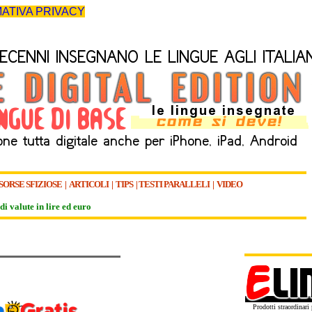
ATIVA PRIVACY
SORSE SFIZIOSE
|
ARTICOLI
|
TIPS
|
TESTI PARALLELI
|
VIDEO
di valute in lire ed euro
Prodotti straordinari p