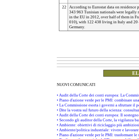
22
According to Eurostat data on residence p
343 963 Tunisian nationals were legally 
in the EU in 2012, over half of them in F
010), with 122 438 living in Italy and 20
Germany.
EL
NUOVI COMUNICATI
• Audit della Corte dei conti europea: La Commis
• Piano d'azione verde per le PMI: combinare una
• La Commissione esorta i governi a sfruttare il p
• Dite la vostra sul futuro della scienza: consult
• Audit della Corte dei conti europea: Il sostegno
• Secondo gli auditor della Corte, la vigilanza 
• Ambiente: obiettivi di riciclaggio più ambizios
• Ambiente/politica industriale: vivere e lavorare 
• Piano d'azione verde per le PMI: trasformare le