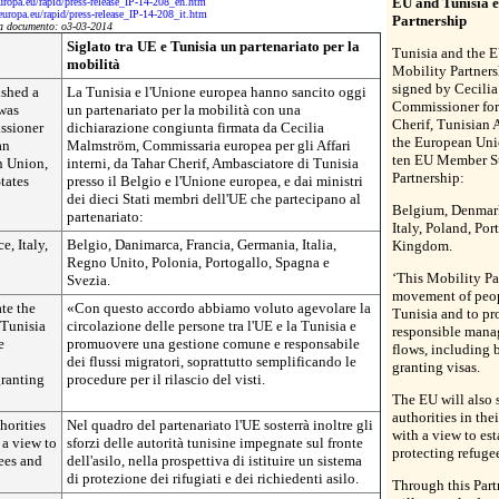
EU and Tunisia e
europa.eu/rapid/press-release_IP-14-208_en.htm
/europa.eu/rapid/press-release_IP-14-208_it.htm
Partnership
a documento: o3-03-2014
Siglato tra UE e Tunisia un partenariato per la
Tunisia and the E
mobilità
Mobility Partners
signed by Cecili
ished a
La Tunisia e l'Unione europea hanno sancito oggi
Commissioner for
 was
un partenariato per la mobilità con una
Cherif, Tunisian
ssioner
dichiarazione congiunta firmata da Cecilia
the European Unio
an
Malmström, Commissaria europea per gli Affari
ten EU Member St
n Union,
interni, da Tahar Cherif, Ambasciatore di Tunisia
Partnership:
tates
presso il Belgio e l'Unione europea, e dai ministri
dei dieci Stati membri dell'UE che partecipano al
Belgium, Denmark
partenariato:
Italy, Poland, Po
, Italy,
Belgio, Danimarca, Francia, Germania, Italia,
Kingdom.
Regno Unito, Polonia, Portogallo, Spagna e
‘This Mobility Par
Svezia.
movement of peop
ate the
«Con questo accordo abbiamo voluto agevolare la
Tunisia and to p
Tunisia
circolazione delle persone tra l'UE e la Tunisia e
responsible mana
e
promuovere una gestione comune e responsabile
flows, including 
dei flussi migratori, soprattutto semplificando le
granting visas.
granting
procedure per il rilascio del visti.
The EU will also 
authorities in thei
horities
Nel quadro del partenariato l'UE sosterrà inoltre gli
with a view to est
h a view to
sforzi delle autorità tunisine impegnate sul fronte
protecting refuge
gees and
dell'asilo, nella prospettiva di istituire un sistema
di protezione dei rifugiati e dei richiedenti asilo.
Through this Part