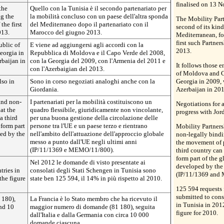
finalised on 13 
the
Quello con la Tunisia è il secondo partenariato per
ng the
la mobilità concluso con un paese dell'altra sponda
The Mobility Part
the first
del Mediterraneo dopo il partenariato con il
second of its kin
013.
Marocco del giugno 2013.
Mediterranean, fo
first such Partne
ublic of
E viene ad aggiungersi agli accordi con la
2013.
eorgia in
Repubblica di Moldova e il Capo Verde del 2008,
rbaijan in
con la Georgia del 2009, con l'Armenia del 2011 e
It follows those 
con l'Azerbaigian del 2013.
of Moldova and C
lso in
Sono in corso negoziati analoghi anche con la
Georgia in 2009,
Giordania.
Azerbaijan in 201
and non-
I partenariati per la mobilità costituiscono un
Negotiations for a
at the
quadro flessibile, giuridicamente non vincolante,
progress with Jor
a third
per una buona gestione della circolazione delle
form part
persone tra l'UE e un paese terzo e rientrano
Mobility Partners
ed by the
nell'ambito dell'attuazione dell'approccio globale
non-legally bindi
messo a punto dall'UE negli ultimi anni
the movement of 
(IP/11/1369 e MEMO/11/800).
third country can
form part of the 
Nel 2012 le domande di visto presentate ai
developed by the 
tries in
consolati degli Stati Schengen in Tunisia sono
(IP/11/1369 and
the figure
state ben 125 594, il 14% in più rispetto al 2010.
125 594 requests 
submitted to cons
 180),
La Francia è lo Stato membro che ha ricevuto il
in Tunisia in 201
nd 10
maggior numero di domande (81 180), seguita
figure for 2010.
dall'Italia e dalla Germania con circa 10 000
domande ciascuna.