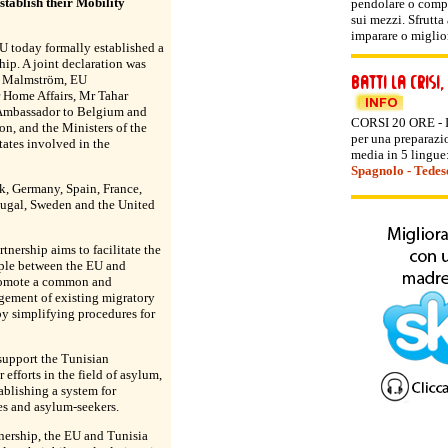
stablish their Mobility
pendolare o compi
sui mezzi. Sfrutta
imparare o miglior
U today formally established a
hip. A joint declaration was
a Malmström, EU
 Home Affairs, Mr Tahar
 Ambassador to Belgium and
CORSI 20 ORE - I 
n, and the Ministers of the
per una preparazio
ates involved in the
media in 5 lingue
Spagnolo
-
Tedes
, Germany, Spain, France,
rtugal, Sweden and the United
tnership aims to facilitate the
le between the EU and
romote a common and
gement of existing migratory
by simplifying procedures for
support the Tunisian
r efforts in the field of asylum,
ablishing a system for
es and asylum-seekers.
nership, the EU and Tunisia