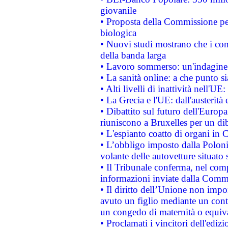
giovanile
• Proposta della Commissione pe
biologica
• Nuovi studi mostrano che i cons
della banda larga
• Lavoro sommerso: un'indagine 
• La sanità online: a che punto 
• Alti livelli di inattività nell'
• La Grecia e l'UE: dall'austerità
• Dibattito sul futuro dell'Europa:
riuniscono a Bruxelles per un di
• L'espianto coatto di organi in 
• L’obbligo imposto dalla Polonia 
volante delle autovetture situato s
• Il Tribunale conferma, nel compl
informazioni inviate dalla Commi
• Il diritto dell’Unione non imp
avuto un figlio mediante un contr
un congedo di maternità o equiv
• Proclamati i vincitori dell'edi