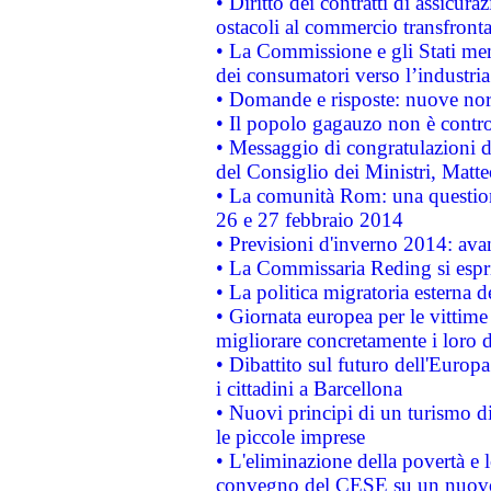
• Diritto dei contratti di assicura
ostacoli al commercio transfronta
• La Commissione e gli Stati mem
dei consumatori verso l’industria
• Domande e risposte: nuove norm
• Il popolo gagauzo non è contr
• Messaggio di congratulazioni d
del Consiglio dei Ministri, Matt
• La comunità Rom: una questio
26 e 27 febbraio 2014
• Previsioni d'inverno 2014: avan
• La Commissaria Reding si espr
• La politica migratoria esterna 
• Giornata europea per le vittime
migliorare concretamente i loro di
• Dibattito sul futuro dell'Europ
i cittadini a Barcellona
• Nuovi principi di un turismo di
le piccole imprese
• L'eliminazione della povertà e l
convegno del CESE su un nuovo 