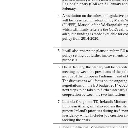
Regions' plenary (CoR) on 31 January and
February.
4
A resolution on the cohesion legislative 
will be presented for adoption by Marek
W
(PL/EPP), Marshal of the Wielkopolska reg
which will firmly reiterate the CoR's call t
adequate funding is made available for co
policy from 2014-2020.
5
It will also review the plans to reform EU 
policy setting out further improvements to
proposals.
6
On 31 January, the plenary will be precede
meeting between the presidents of the poli
groups of the European Parliament and of
The discussions will focus on the ongoing
negotiations on the EU budget 2014-2020
next steps to be taken to further intensify 
cooperation between the two institutions.
7
Lucinda Creighton, TD, Ireland's Minister 
European Affairs, will also address the ple
present Ireland's priorities during its 6 m
Presidency which includes job creation an
tackling the crisis.
8
Joaquín Almunia, Vice-president of the E