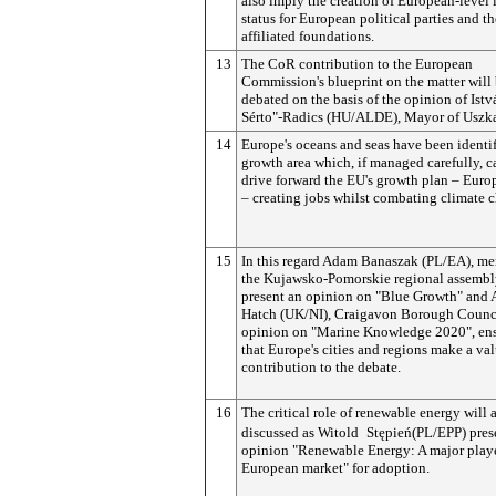
also imply the creation of European-level 
status for European political parties and th
affiliated foundations.
13
The CoR contribution to the European
Commission's blueprint on the matter will
debated on the basis of the opinion of Istv
Sérto"-Radics (HU/ALDE), Mayor of Uszk
14
Europe's oceans and seas have been identif
growth area which, if managed carefully, c
drive forward the EU's growth plan – Eur
– creating jobs whilst combating climate 
15
In this regard Adam Banaszak (PL/EA), me
the Kujawsko-Pomorskie regional assembly
present an opinion on "Blue Growth" and 
Hatch (UK/NI), Craigavon Borough Counci
opinion on "Marine Knowledge 2020", en
that Europe's cities and regions make a va
contribution to the debate.
16
The critical role of renewable energy will 
discussed as Witold
Stępień
(PL/EPP) pres
opinion "Renewable Energy: A major playe
European market" for adoption.