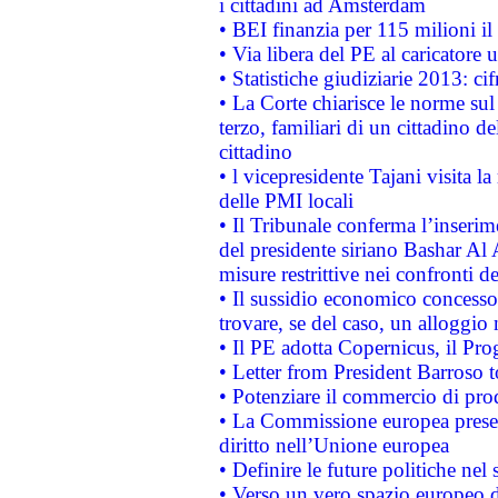
i cittadini ad Amsterdam
• BEI finanzia per 115 milioni i
• Via libera del PE al caricatore u
• Statistiche giudiziarie 2013: ci
• La Corte chiarisce le norme sul 
terzo, familiari di un cittadino 
cittadino
• l vicepresidente Tajani visita l
delle PMI locali
• Il Tribunale conferma l’inserim
del presidente siriano Bashar Al 
misure restrittive nei confronti de
• Il sussidio economico concesso 
trovare, se del caso, un alloggio
• Il PE adotta Copernicus, il Pr
• Letter from President Barroso
• Potenziare il commercio di prod
• La Commissione europea presen
diritto nell’Unione europea
• Definire le future politiche nel 
• Verso un vero spazio europeo di 