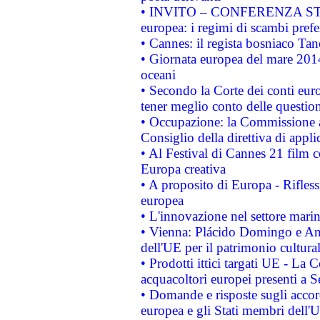
• INVITO – CONFERENZA STAMP
europea: i regimi di scambi pref
• Cannes: il regista bosniaco Ta
• Giornata europea del mare 2014
oceani
• Secondo la Corte dei conti eur
tener meglio conto delle questioni
• Occupazione: la Commissione a
Consiglio della direttiva di applic
• Al Festival di Cannes 21 film
Europa creativa
• A proposito di Europa - Rifless
europea
• L'innovazione nel settore marin
• Vienna: Plácido Domingo e And
dell'UE per il patrimonio cultur
• Prodotti ittici targati UE - La
acquacoltori europei presenti 
• Domande e risposte sugli accor
europea e gli Stati membri dell'U