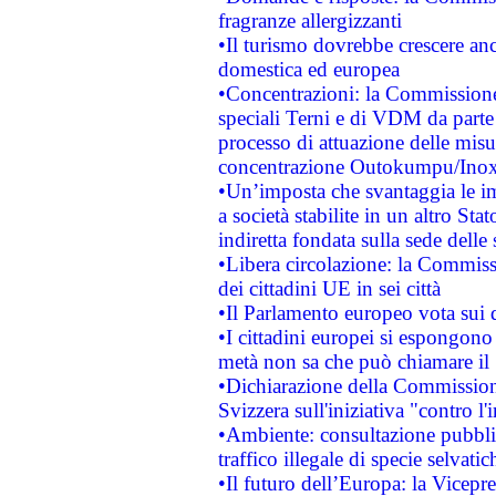
fragranze allergizzanti
•Il turismo dovrebbe crescere an
domestica ed europea
•Concentrazioni: la Commissione 
speciali Terni e di VDM da part
processo di attuazione delle misur
concentrazione Outokumpu/In
•Un’imposta che svantaggia le im
a società stabilite in un altro S
indiretta fondata sulla sede delle 
•Libera circolazione: la Commiss
dei cittadini UE in sei città
•Il Parlamento europeo vota sui di
•I cittadini europei si espongono
metà non sa che può chiamare i
•Dichiarazione della Commission
Svizzera sull'iniziativa "contro 
•Ambiente: consultazione pubblic
traffico illegale di specie selvatic
•Il futuro dell’Europa: la Vicep