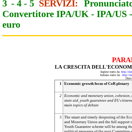
3
-
4
-
5
SERVIZI:
Pronunciato
Convertitore IPA/UK
-
IPA/US
euro
PARA
LA CRESCITA DELL'ECONOM
Inglese tratto da:
http://e
Italiano tratto da:
http://
Data
1
Economic growth focus of CoR plenary
2
Economic and monetary union, cohesion, 
state aid, youth guarantee and EU citizen
main topics of debate
3
The smart and timely deepening of the E
and Monetary Union and the full support o
Youth Guarantee scheme will be among th
political messages of the next Committee o