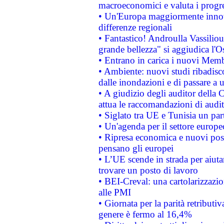
macroeconomici e valuta i progre
• Un'Europa maggiormente innova
differenze regionali
• Fantastico! Androulla Vassilio
grande bellezza" si aggiudica l'O
• Entrano in carica i nuovi Memb
• Ambiente: nuovi studi ribadisco
dalle inondazioni e di passare a u
• A giudizio degli auditor della
attua le raccomandazioni di aud
• Siglato tra UE e Tunisia un part
• Un'agenda per il settore europe
• Ripresa economica e nuovi post
pensano gli europei
• L’UE scende in strada per aiutar
trovare un posto di lavoro
• BEI-Creval: una cartolarizzazio
alle PMI
• Giornata per la parità retributiv
genere è fermo al 16,4%